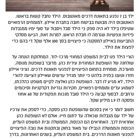
ילד בן 7 נפגע בתאונת דרכים מאוטובוס. הילד נחבל קשות בראשו.
האוטובוס היה מבוטח בביטוח חובה בחברת איילון. למומחים הרפואיים
שטיפלו בילד לא היה ספק כי הילד סבל ויסבול עד סוף ימיו ממגבלות
פיזיות ונפשיות שגרמה לו חבלת הראש. למרות זאת, הגיעו מסלקי
התביעות באיילון למסקנה כי פיצויים בסך 100 אלף שקל די בהם כדי
לפצות את הילד.
הורי הילד פנו לבית המשפט המחוזי מרכז-לוד. המחלוקת הונחה על
שולחנה של השופטת המחוזית עירית כהן. מדובר בשופטת מנוסה,
מוערכת, מומחית בתחום הפיצויים לנפגעי תאונות דרכים. נציגי איילון
חזרו וטענו בפניה בלהט כי יותר מנזיד עדשים שאיילון הציעה להורי
הילד, לא מגיע לו דבר. השופטת כהן נאלצה לקיים משפט כהלכתו,
לשמוע עדים ומומחים רפואיים, חקירות נגדיות דקדקניות וסיכומים
נרחבים. לבסוף קבעה כי הילד סובל מנכות תפקודית של 60 אחוז
ופסקה לו 1.9 מיליון שקל.
חשוב לומר כי אין בסכום שהשופטת כהן פסקה, כדי לספק את צרכיו
של ילד עם מגבלות שכאלה עד לתום חייו. אולם לא השופטת כהן
אחראית לכך. האחראים הם הכנסת, הממשלה ובית המשפט העליון.
הכנסת והממשלה הגבילו עד מאוד בחוק ובתקנות את גובה הפיצויים
לנפגעי תאונות הדרכים. בית המשפט העליון, בשנים האחרונות, בדרך