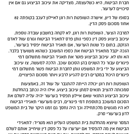
חברת הביטוח, היא כשלעצמה, מצדיקה את עיכוב הביצוע גם אם אין
סיכויים לערעור.
בסופו של דיון, אישרה השופטת רות רונן לאיילון לעכב בקופתה 82
אחוז מסכום פסק הדין.
למרבה הצער, השופטת רות רונן, לא לקחה בחשבון עובדה נוספת.
עיכוב ביצוע פסק דין כספי נותן פרס לתאגיד הביטוח וגורם עוול לאדם
הנזקק. בתום כל שנות הערעור, אם תאגיד הביטוח יפסיד בערעור,
הנכה יקבל מתאגיד הביטוח את כספו המעוכב כשהוא משוערך בלבד.
הא ותו לא. עיכוב הביצוע פוטר את תאגיד הביטוח מתשלום דמי
פיגורים עבור כל השנים בהן הסכום עוכב. הלכה למעשה, צו עיכוב
הביצוע על ידי בית המשפט נותן לחברת הביטוח פטור מתשלום דמי
פיגורים היכול במקרים רבים להגיע לרבע ויותר מסכום הפיצויים.
השופטת רות רונן יכולה הייתה להתגבר על עוול זה, באמצעות
סמכותה להציב תנאים למתן עיכוב ביצוע. אילו היה נכתב בהחלטת
עיכוב הביצוע התנאי שאם איילון תפסיד בערעור יהיה עליה לשלם את
הסכום המעוכב בתוספת דמי פיגורים, רבים מערעורי תאגידי הביטוח
לא היו מוגשים מלכתחילה וכך היה נחסך גם זמנו היקר של בית המשפט
לדון בערעורי סרק.
המסר שיוצא מהחלטת בית המשפט העליון הוא מטריד: לתאגידי
הביטוח אין מה להפסיד אם יערערו על כל פסק דין שיחייב אותם לשלם