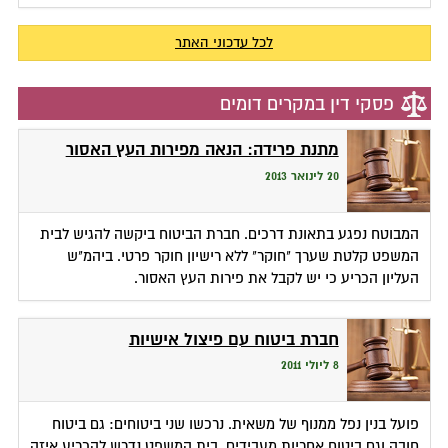
לכל עדכוני האתר
פסקי דין במקרים דומים
מתנת פרידה: הנאה מפירות העץ האסור
20 לינואר 2013
המבוטח נפגע בתאונת דרכים. חברת הביטוח ביקשה להגיש לבית
המשפט קלטת שערך "חוקר" ללא רישיון חוקר פרטי. ביהמ"ש
העליון הכריע כי יש לקבל את פירות העץ האסור.
חברת ביטוח עם פיצול אישיות
8 ליולי 2011
פועל בנין נפל ממנוף של משאית. נרכשו שני ביטוחים: גם ביטוח
חובה וגם ביטוח אחריות מעבידים. בית המשפט נדרש להכריע איזה