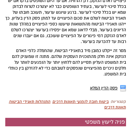
פיצויים לאדם הנזקק. רק להרוויח. אם עד היום השופטים בדקו אם יש
בכלל סיכוי לערעור, בעתיד השופטים כבר לא יצטרכו לטרוח לבדוק
שמא יש בכלל סיכוי לערעור. ברגע שיוגש ערעור, תעוכב חובתו של
תאגיד הביטוח לשלם את סכום הפיצויים עד למתן פסק הדין בעליון. כך
ייהנו תאגידי הביטוח מהתשואות שיעשו כספי הפיצויים במהלך שנות
הדיונים בערעור, מבלי לדאוג שמא אם יפסידו בערעור יצטרכו לשלם
לאדם הנזקק דמי פיגורים על הפיצויים שעוכבו, גם אם יעברו שנים
רבות עד להכרעה בערעור.
מסר זה ייקלט כמובן מיד בתאגידי הביטוח, שהחמלה כלפי האדם
הנזקק אינה חלק מהתוכנית העסקית שלהם. מתנה זו שמעניק להם
בית המשפט העליון תסייע להם ללחוץ יותר על הנפגעים לוותר על
חלקים ניכרים מהפיצויים שנפסקים לטובתם כדי לא להזדקן בין כותלי
בית המשפט.
פסק הדין המלא
קטגוריות:
ביטוח חובה לנפגעי תאונות דרכים
,
התנהלות תאגידי הביטוח
,
תאונת דרכים
פניה ליעוץ משפטי