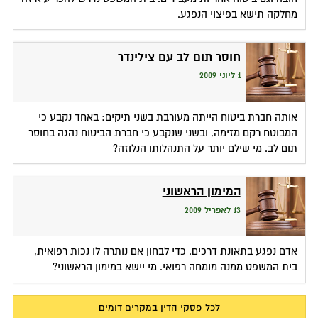
מחלקה תישא בפיצוי הנפגע.
חוסר תום לב עם צילינדר
1 ליוני 2009
אותה חברת ביטוח הייתה מעורבת בשני תיקים: באחד נקבע כי
המבוטח רקם מזימה, ובשני שנקבע כי חברת הביטוח נהגה בחוסר
תום לב. מי שילם יותר על התנהלותו הנלוזה?
המימון הראשוני
13 לאפריל 2009
אדם נפגע בתאונת דרכים. כדי לבחון אם נותרה לו נכות רפואית,
בית המשפט ממנה מומחה רפואי. מי יישא במימון הראשוני?
לכל פסקי הדין במקרים דומים