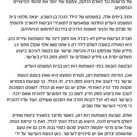
של פרשנות נגד האדם הנזקק, צמצם עוד יותר את סכומי הפיצויים
הנפסקים.
והנה בימים אלה, במשפטו של הילד הנכה בן השבע, יצאה מלפני בית
המשפט העליון החלטה שמאפשרת לתאגידי הביטוח להאריך ולהוסיף
על סבלם של נפגעי תאונות הדרכים בדרכם למימוש זכויותיהם.
חברת הביטוח איילון לא כיבדה את פסק דינה של השופטת עירית כהן.
היא הואילה בטובה לשלם לילד רק 5 אחוז (100 אלף שקל) מתוך 1.9
מיליון שקל שנפסקו נגדה והגישה ערעור עם בקשה לעיכוב ביצוע
תשלום יתרת 1.8 מיליון השקלים עד למתן פסק הדין בערעור.
הבקשה הובאה בפני השופטת רות רונן בבית המשפט העליון.
אכן, הודתה השופטת רונן, נקודת המוצא היא שאין בעצם הגשת
ערעור כדי לעכב את ביצוע פסק הדין. זה הכלל. כך קובעות במפורש
תקנות סדר הדין האזרחי. אולם יש גם יוצא מן הכלל: לשופט הסמכות
לעכב את ביצוע פסק הדין. לשם כך על המערער להוכיח שאם יזכה
בערעור הוא לא יוכל לגבות חזרה את הסכום ששילם. ועוד עליו להוכיח
כי סיכויי הערעור שלו טובים.
אולם, קובעת השופטת רות רונן, כאשר מדובר בתאגיד ביטוח שחייב
לשלם פיצויים לנכה, היוצא מן הכלל הופך לכלל. זאת כי קיימת הנחה
שכל אדם פרטי יתקשה להשיב סכום כספי גבוה ולכן גם אין טעם
שהשופט יבדוק אם יש סיכויים לערעור. כאן הגשת הערעור על ידי