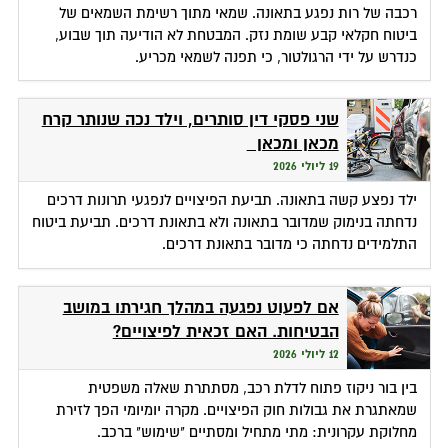
רכבה של רות נפגע בתאונה. שמאי מתוך רשימת השמאים של
ביטוח חקלאי קבע שומת נזק. המבטחת לא הודיעה תוך שבוע,
כנדרש על ידי הרגולטור, כי תפנה לשמאי מכריע.
שני פסקי דין סותרים, וילד נכה שנותר קרח
מכאן ומכאן
19 ליולי 2026
ילד נפצע קשה בתאונה. תביעת הפיצויים לנפגעי תרונות דרכים
נדחתה בנימוק שמדובר בתאונה ולא בתאונת דרכים. תביעת ביטוח
התלמידים נדחתה כי מדובר בתאונת דרכים.
אם לפעוט נפגעה במהלך חגירתו במושב
הבטיחות. האם זכאית לפיצויים?
12 ליולי 2026
בין בור ניקוז פתוח לדלת רכב, מסתתרת שאלה משפטית
שמאתגרת את גבולות חוק הפיצויים. מקרה יומיומי הפך לזירת
מחלוקת עקרונית: מתי מתחיל ומסתיים "שימוש" ברכב.