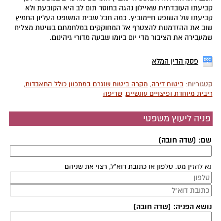
קביעתו העובדתית שאיילון נהגה בחוסר תום לב היא הקובעת ולא
קביעתו של השופט חיימוביץ. כמה חבל שבית המשפט העליון החמיץ
שוב את ההזדמנות להצטרף אל המחוקקים במלחמתם בשיטת מצליח
שמעבירה את הציבור מדי יום ביומו שבעה מדורי גיהינום.
פסק הדין המלא
קטגוריות:
ביטוח דירה
,
מקרה ביטוח שנגרם במתכוון כולל התאבדות
,
ריבית מיוחדת ופיצויים עונשיים
,
שריפה
פניה ליעוץ משפטי
שם: (שדה חובה)
נא להזין מס. טלפון או כתובת דוא"ל, רצוי את שניהם
נושא הפניה: (שדה חובה)