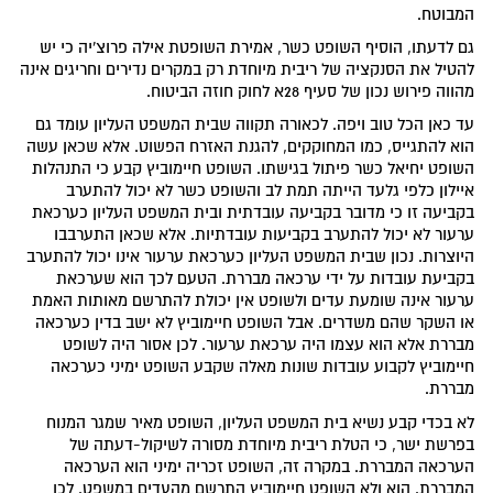
המבוטח.
גם לדעתו, הוסיף השופט כשר, אמירת השופטת אילה פרוצ'יה כי יש
להטיל את הסנקציה של ריבית מיוחדת רק במקרים נדירים וחריגים אינה
מהווה פירוש נכון של סעיף 28א לחוק חוזה הביטוח.
עד כאן הכל טוב ויפה. לכאורה תקווה שבית המשפט העליון עומד גם
הוא להתגייס, כמו המחוקקים, להגנת האזרח הפשוט. אלא שכאן עשה
השופט יחיאל כשר פיתול בגישתו. השופט חיימוביץ קבע כי התנהלות
איילון כלפי גלעד הייתה תמת לב והשופט כשר לא יכול להתערב
בקביעה זו כי מדובר בקביעה עובדתית ובית המשפט העליון כערכאת
ערעור לא יכול להתערב בקביעות עובדתיות. אלא שכאן התערבבו
היוצרות. נכון שבית המשפט העליון כערכאת ערעור אינו יכול להתערב
בקביעת עובדות על ידי ערכאה מבררת. הטעם לכך הוא שערכאת
ערעור אינה שומעת עדים ולשופט אין יכולת להתרשם מאותות האמת
או השקר שהם משדרים. אבל השופט חיימוביץ לא ישב בדין כערכאה
מבררת אלא הוא עצמו היה ערכאת ערעור. לכן אסור היה לשופט
חיימוביץ לקבוע עובדות שונות מאלה שקבע השופט ימיני כערכאה
מבררת.
לא בכדי קבע נשיא בית המשפט העליון, השופט מאיר שמגר המנוח
בפרשת ישר, כי הטלת ריבית מיוחדת מסורה לשיקול-דעתה של
הערכאה המבררת. במקרה זה, השופט זכריה ימיני הוא הערכאה
המבררת. הוא ולא השופט חיימוביץ התרשם מהעדים במשפט. לכן