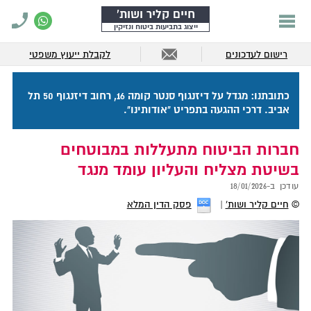
חיים קליר ושות'
ייצוג בתביעות ביטוח ונזיקין
רישום לעדכונים
לקבלת ייעוץ משפטי
כתובתנו: מגדל על דיזנגוף סנטר קומה 16, רחוב דיזנגוף 50 תל
אביב. דרכי ההגעה בתפריט "אודותינו".
חברות הביטוח מתעללות במבוטחים
בשיטת מצליח והעליון עומד מנגד
עודכן ב-
18/01/2026
©
חיים קליר ושות'
פסק הדין המלא