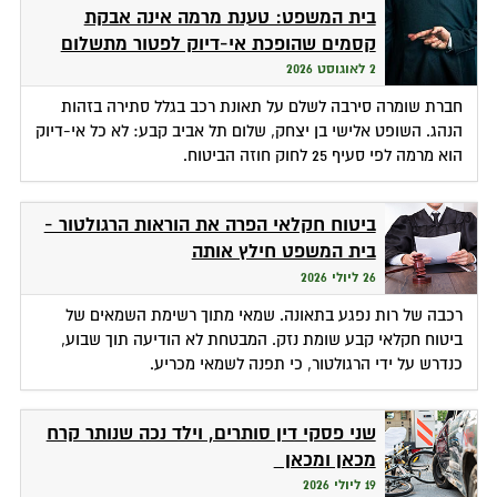
בית המשפט: טענת מרמה אינה אבקת
קסמים שהופכת אי-דיוק לפטור מתשלום
2 לאוגוסט 2026
חברת שומרה סירבה לשלם על תאונת רכב בגלל סתירה בזהות
הנהג. השופט אלישי בן יצחק, שלום תל אביב קבע: לא כל אי-דיוק
הוא מרמה לפי סעיף 25 לחוק חוזה הביטוח.
ביטוח חקלאי הפרה את הוראות הרגולטור -
בית המשפט חילץ אותה
26 ליולי 2026
רכבה של רות נפגע בתאונה. שמאי מתוך רשימת השמאים של
ביטוח חקלאי קבע שומת נזק. המבטחת לא הודיעה תוך שבוע,
כנדרש על ידי הרגולטור, כי תפנה לשמאי מכריע.
שני פסקי דין סותרים, וילד נכה שנותר קרח
מכאן ומכאן
19 ליולי 2026