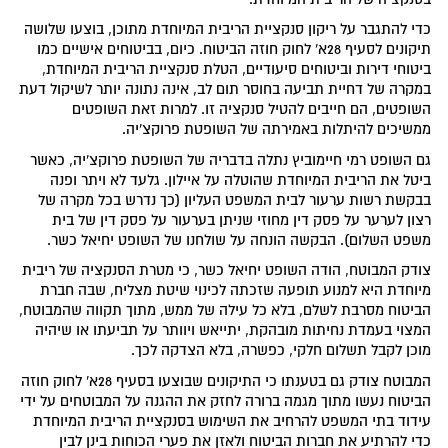
כדי להתגבר על ריקון סנקציית הריבית המיוחדת מתוכן, בוצעו שלושה
תיקונים לסעיף 28א' לחוק חוזה הביטוח. כיום, בביטוחים אישיים כמו
ביטוחי דירות וביטוחים סיעודיים, הטלת סנקציית הריבית המיוחדת,
במקרה של דחיית תביעה בחוסר תום לב, אינה נתונה יותר לשיקול דעת
השופטים, הם חייבים להטיל סנקציה זו. למרות זאת השופטים
ממשיכים להיתלות באמירתה של השופטת פרוקצ'יה.
גם השופט רמי חיימוביץ נתלה בדבריה של השופטת פרוקצ'יה, כאשר
ביטל את הריבית המיוחדת שהוטלה על איילון. גלעד לא ויתר ופנה
בבקשת רשות ערעור לבית המשפט העליון (כך נדרש בכל מקרה של
רצון לערער על פסק דין מחוזי שניתן בערעור על פסק דין של בית
משפט השלום). הבקשה הונחה על שולחנו של השופט יחיאל כשר.
צודק המבוטח, הודה השופט יחיאל כשר, כי מטרת הסנקציה של ריבית
מיוחדת היא למנוע תופעה שזכתה לכינוי שיטת מצליח, שבה חברת
הביטוח מסרבת לשלם, בלא כל עילה של ממש, מתוך תקווה שהמבוטח,
המצוי בעמדת נחיתות מובהקת, יתייאש ויוותר על תביעתו או שיהיה
מוכן לקבל תשלום חלקי, כפשרה, בלא הצדקה לכך.
המבוטח צודק גם בטענתו כי התיקונים שבוצעו בסעיף 28א' לחוק חוזה
הביטוח נעשו מתוך מגמה ברורה לחזק את ההגנה על המבוטחים על ידי
עידוד בתי המשפט להרחיב את השימוש בסנקציית הריבית המיוחדת
כדי להרתיע את חברות הביטוח ולאזן את פערי הכוחות בינן לבין