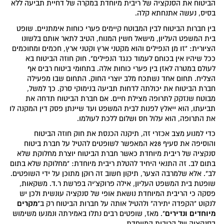
הביטוח את הסנקציה של ריבית מיוחדת במקרה של דחיית תביעה ללא
בסיס, נעשה אתנחתא קלה.
בין חברות הביטוח לבין המבוטח קיימים פערי כוחות אימתניים. שופט
בית המשפט העליון, מישאל חשין המנוח, הטיב לתאר אותם בלשונו
הציורית: "זו מן הנפילים והוא מקטני ארץ וקטני ארץ, חכמים ומחוכמים
ככל שיהיו אין בכוחם לעמוד כנגד הנפילים". חוק חוזה הביטוח בא
לעולם במטרה לאזן בין פערי כוחות אלה. בתחומי ביטוח רבים אף
הצליח. תחום אחד נשתכח מלב יוצרי החוק. התחום שבו מפעילה
חברת הביטוח את יכולתה לדחות תביעה בנימוקי סרק. כך למשל,
מבוטח שנזקק לתרופה מצילת חיים. אם חברת הביטוח תדחה את
תביעתו, הוא ייאלץ לפנות לבית המשפט ועד שיינתן פסק דין המקנה לו
את התרופה, הוא עלול חס ושלום ללכת לעולמו.
כדי למנוע מצב אכזרי זה, תיקנה הכנסת את חוק חוזה הביטוח
והוסיפה את סעיף 28א המאפשר לשופטים להטיל על חברת ביטוח
סנקציה של ריבית מיוחדת כאשר חברת הביטוח יוצרת מחלוקת שלא
בתום לב. זה התנאי היחיד להטלת ריבית מיוחדת: "מחלוקת שלא בתום
לב". אלא שלמרבה הצער, תיקון חשוב זה רוּקן מתוכן על ידי השופטים.
שופטת בית המשפט העליון, אילה פרוקצ'יה בפרשת ר.ד. משקאות,
פסקה כי הריבית המיוחדת נושאת אופי של סנקציה עונשית ולכן יש
מקרים
לנקוט "הקפדה יתירה" ולהטיל אותה על חברות הביטוח רק ב"
מיוחדים ונדירים
". מאז, שופטים רבים נתלו באמירתה ונמנעו משימוש
בסנקציה של הריבית המיוחדת.