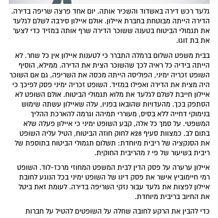
גלעד רכש דירה באשדוד והשכיר אותה. יום אחד פרצה שריפה בדירה.
הדירה הייתה מבוטחת בחברת איילון. אולם איילון סירבה לשלם לגלעד
את תגמולי הביטוח בטענה ששוכר הדירה שרף אותה במזיד כדי לצער
את בת זוגו.
בבית משפט השלום ברמלה התברר כי לטענות איילון אין כל שחר. לא
הייתה בידיה כל ראיה לכך שהשוכר הצית את הדירה. ממילא, הוסיף
השופט זכריה ימיני, הפוליסה הייתה מכסה את השריפה, גם אם השוכר
היה מצית את הדירה ואפילו במזיד. השופט זכריה ימיני פסק לפיכך כי
איילון חייבת לשלם לגלעד את מלוא תגמולי הביטוח. אולם השופט לא
הסתפק בכך. מהעדויות שהובאו בפניו, עלה שאיילון עשתה שימוש
בנימוקי דחייה ללא בסיס, מעוררי תמיהה וגרמה להארכת ההליך
המשפטי. על סמך כל אלה, קבע השופט ימיני כי איילון פעלה שלא
בתום לב. כמצוות סעיף 28א לחוק חוזה הביטוח, הטיל עליה השופט
את הסנקציה של ריבית מיוחדת: תשלום תגמולי הביטוח בתוספת של
ריבית בשיעור של פי 7 מהריבית החוקית.
איילון ערערה על פסק הדין לבית המשפט המחוזי מרכז-לוד. השופט
רמי חיימוביץ אישר את פסק דינו של השופט ימיני בכל הנוגע לחובת
איילון לפצות את גלעד עבור נזקי השריפה בדירה. לעומת זאת ביטל
את החיוב בריבית מיוחדת.
כדי להבין את הרקע לחובה שחלה על השופטים להטיל על חברות