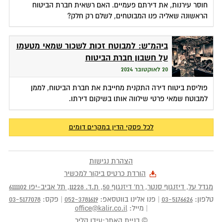
חוסר עירנות, את דירתם פעמיים. האם רשאית חברת הביטוח
הראשונה שאליה פנו המבוטחים, לשלם רק חלק?
ביהמ"ש: למבוטח זכות לשכור שמאי מטעמו
על חשבון חברת הביטוח
20 לאוקטובר 2024
פוליסת ביטוח דירה התקנית מחייבת את חברת הביטוח, לממן
למבוטח שמאי פרטי שילווה אותו בשיקום דירתו.
לכל פסקי הדין במקרים דומים
הצהרת נגישות
הורדת כרטיס ביקור למכשיר
מגדל על, דיזנגוף סנטר, רח' דיזנגוף 50
, ת.ד.
11228
,
תל אביב-יפו
6111102
טלפון:
03-5176626
|
פנו אלינו בווטסאפ:
052-3781619
|
פקס:
03-5177078
|
מייל:
office@kalir.co.il
© בניית האתר:
עידו קליר