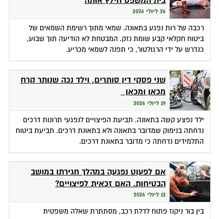
בית המשפט חילץ אותה
26 ליולי 2026
רכבה של רות נפגע בתאונה. שמאי מתוך רשימת השמאים של
ביטוח חקלאי קבע שומת נזק. המבטחת לא הודיעה תוך שבוע,
כנדרש על ידי הרגולטור, כי תפנה לשמאי מכריע.
שני פסקי דין סותרים, וילד נכה שנותר קרח
מכאן ומכאן
19 ליולי 2026
ילד נפצע קשה בתאונה. תביעת הפיצויים לנפגעי תרונות דרכים
נדחתה בנימוק שמדובר בתאונה ולא בתאונת דרכים. תביעת ביטוח
התלמידים נדחתה כי מדובר בתאונת דרכים.
אם לפעוט נפגעה במהלך חגירתו במושב
הבטיחות. האם זכאית לפיצויים?
12 ליולי 2026
בין בור ניקוז פתוח לדלת רכב, מסתתרת שאלה משפטית