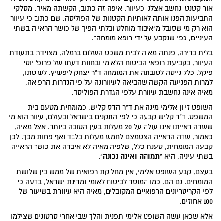
אור קטנטן נחשב אצלנו כעיוור. איפה זה כתוב, הקשתה מאיה. מסלקי
התביעות הפנו אותה לאותיות הקטנות של הפוליסה. שם כתוב כי עיוור
הוא רק מי שסובל מ"איבוד מוחלט ובלתי הפיך של כושר הראייה בשתי
העיניים, כפי שנקבע על ידי רופא מומחה".
בלית ברירה, פנתה מאיה לבית משפט השלום ברמלה, מצוידת בתעודת
העיוור, בקביעת רופאי הביטוח הלאומי ובחוות דעתו של פרופ' יוסי
פיקל. כלל גייסה לטובתה את המומחה ד"ר יצחק ליפשיץ. לשיטתו,
למרות הפגיעה הקשה שהביאה לעיוורונה על פי הגדרות הרפואה,
מאיה אינה נחשבת עיוורת עלפי הגדרת הפוליסה.
השופט זיוון אלימי מינה את ד"ר הדס קליש, כמומחית מטעם בית
המשפט. ד"ר קליש קבעה כי לפי התקנים בישראל ובעולם, עיוור הוא מי
ששדה ראייתו אינו עולה על 20 מעלות בעין הטובה ביותר. אצל מאיה,
כאמור, שדה הראייה הצטמצם לחמש מעלות בלבד ואף פחות מכך. לכן
קבעה המומחית, טענת כלל, שלפיה מאיה לא איבדה את כושר הראייה
תמוהה ואינה נכונה
בשתי עיניה, היא "
".
בעצם, קבע השופט אלימי, אין מחלוקת רפואית של ממש בין שלושת
המומחים. גם הם, כמו המוסד לביטוח לאומי ומדינת ישראל, בדעה כי
לפי הקריטריונים הרפואיים המקובלים, מאיה היא עיוורת בשיעור של
100 אחוזים.
אלא שכאן עשה השופט אלימי תפנית והלך שבי אחרי סרטונים שצילמו