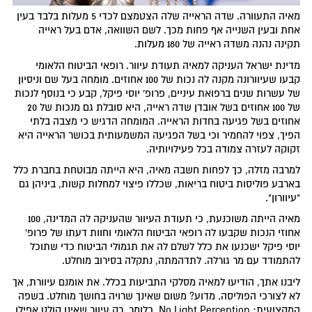
מאיה התעוורה. שדה הראייה שלה הצטמצם לכדי 5 מעלות בלבד בעין
אחת ובעין השנייה אף פחות מכך. לשם השוואה, אדם בעל ראייה
תקינה נהנה משדה ראייה של 180 מעלות.
מדינת ישראל העניקה למאיה תעודת עיוור. רופאי הביטוח הלאומי
קבעו שעיוורונה מקנה לה נכות של 100 אחוזים. מומחה בעל שם וניסיון
של עשרות שנים ברפואת עיניים, פרופ' יוסי פיקל, קבע כי בנוסף לנכות
של 100 אחוזים בשל אובדן שדה ראייה, היא סובלת גם מנכות של 20
אחוזים בשל פגיעה בחדות הראייה. המומחה הדגיש כי מצבה בלתי
הפיך, צפוי להחמיר וכי בשל הפגיעה המשמעותית בכושר הראייה היא
זקוקה לעזרה צמודה בכל פעילויותיה.
למרבה מזלה, כך לפחות חשבה מאיה, היא הייתה מבוטחת בחברת כלל
בארבע פוליסות ביטוח בריאות, שכללו פיצוי למחלות קשות, ביניהן גם
"עיוורון".
מאיה הייתה משוכנעת, כי תעודת העיוור שהעניקה לה המדינה, 100
אחוזי הנכות שקבעו לה רופאי הביטוח הלאומי וחוות דעתו של פרופ'
יוסי פיקל ישכנעו את כלל לשלם לה את תגמולי הביטוח כדי שתוכל
להתמודד עם מר גורלה. לתדהמתה, נתקלה בסירוב מוחלט.
ליבנו אתך, הודיעו למאיה מסלקי התביעות בכלל. את אומנם עיוורת, אך
לא לצורכי הפוליסה. מדוע? משום שאינך שרויה בחושך מוחלט. בשפה
המקצועית: No Light Perception. כלומר, רק עיוור שאינו קולט אפילו