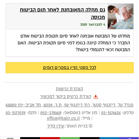
גם מחלה המאובחנת לאחר תום הביטוח
מכוסה
4 לפברואר 2019
מחלתו של המבוטח אובחנה לאחר סיום תקופת הביטוח אולם
התברר כי המחלה קיננה בגופו לפני סיום תקופת הביטוח. האם
המבוטח זכאי לתגמולי ביטוח?
לכל פסקי הדין במקרים דומים
הצהרת נגישות
הורדת כרטיס ביקור למכשיר
מגדל על, דיזנגוף סנטר, רח' דיזנגוף 50
, ת.ד.
11228
,
תל אביב-יפו
6111102
טלפון:
03-5176626
|
פנו אלינו בווטסאפ:
052-3781619
|
פקס:
03-5177078
|
מייל:
office@kalir.co.il
© בניית האתר:
עידו קליר