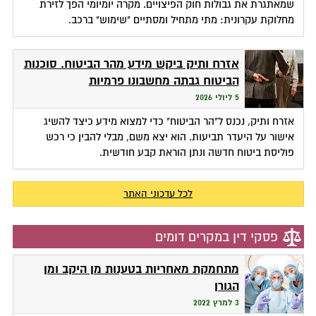
שמאתגרת את גבולות חוק הפיצויים. מקרה יומיומי הפך לזירת
מחלוקת עקרונית: מתי מתחיל ומסתיים "שימוש" ברכב.
אזרח ותיק ביקש מידע מהר הביטוח. סוכנות
הביטוח גבתה מחשבונו פרמיות
5 ליולי 2026
אזרח ותיק, נכנס ל"הר הביטוח" כדי למצוא מידע כיצד להשיג
אישור על היעדר תביעות. הוא יצא משם, מבלי להבין כי רכש
פוליסת ביטוח חדשה ונתן הוראת קבע חודשית.
לכל עדכוני האתר
פסקי דין במקרים דומים
מתחמקת מאחריות בטענות מן היקב ומן
הגורן
3 למרץ 2022