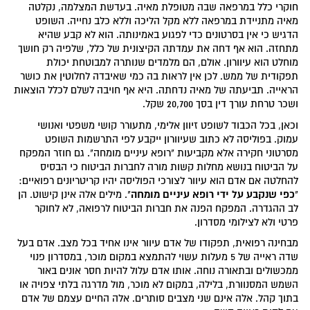
חוקרי כלל במרפאה שבה מטופלת מאיה. בעדשת המצלמה, נקלטה
מאיה מתניידת במרפאה ללא מקל הליכה וללא כלב נחייה. השופט
הדגיש כי אין בסרטונים כדי לפגוע באמינותה. הוא לא קבע שהיא
מתחזה. הוא אף דחה את עמדתה הקיצונית של כלל, שלפיה רק חושך
מוחלט הוא עיוורון. אולם, הם מלמדים שנותרה למבוטחת יכולת
תפקודית של ממש. לכן אין לראות בה כמי שאיבדה לחלוטין את כושר
הראייה. תביעתה של מאיה נדחתה. היא אף חויבה לשלם לכלל הוצאות
ושכר טרחת עורך דין בסך 20,700 שקל.
וכאן, בכל הכבוד לשופט זיוון אלימי, מתעורר קושי משפטי ואנושי
עמוק. בפוליסה לא כתוב שעיוורון ייקבע לפי התרשמות השופט
מסרטוני חקירה אלא מקביעות "רופא עיניים מומחה". גם חוזר המפקח
על הביטוח בנושא מחלות קשות מורה לחברות הביטוח כי הבסיס
להחלטה אם אדם הוא עיוור לצורכי הפוליסה יהיו קריטריונים רפואיים:
כפי שנקבע על ידי רופא עיניים מומחה
"
". מילים אלה אינן קישוט. הן
לב ההגדרה. המפקח הפנה את חברות הביטוח לרפואה, לא לחוקר
פרטי ולא לצילומי מסדרון.
מבחינה רפואית, תפקודו של אדם עיוור אינו אחיד בכל מצב. אדם בעל
שדה ראייה של 5 מעלות עשוי להתמצא במקום מוכר, במסדרון פנוי
ממכשולים ובתאורה נוחה. אותו אדם עלול להיות חסר אונים באור
השמש המסנוורת, בלילה, במקום לא מוכר, מול מדרגה בלתי צפויה או
בתוך קהל. אלה אינם שני מצבים סותרים. אלה החיים עצמם של אדם