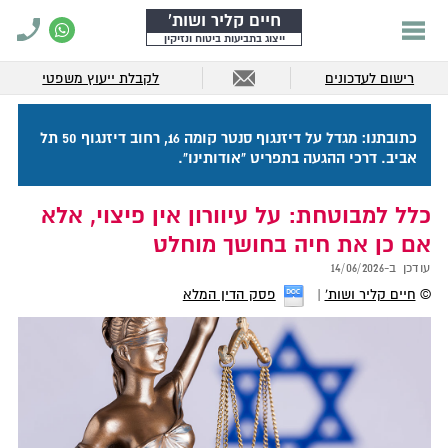
חיים קליר ושות'
ייצוג בתביעות ביטוח ונזיקין
רישום לעדכונים
לקבלת ייעוץ משפטי
כתובתנו: מגדל על דיזנגוף סנטר קומה 16, רחוב דיזנגוף 50 תל
אביב. דרכי ההגעה בתפריט "אודותינו".
כלל למבוטחת: על עיוורון אין פיצוי, אלא
אם כן את חיה בחושך מוחלט
עודכן ב-
14/06/2026
©
חיים קליר ושות'
פסק הדין המלא