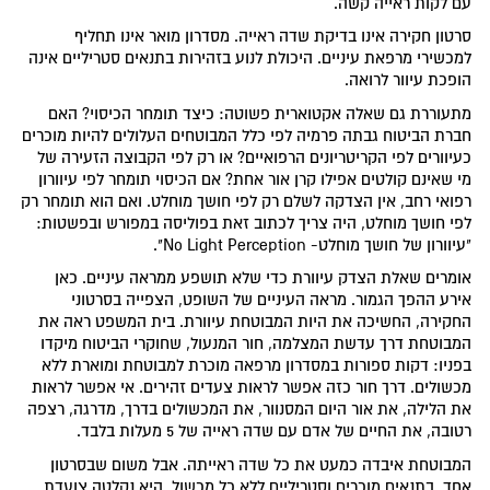
עם לקות ראייה קשה.
סרטון חקירה אינו בדיקת שדה ראייה. מסדרון מואר אינו תחליף
למכשירי מרפאת עיניים. היכולת לנוע בזהירות בתנאים סטריליים אינה
הופכת עיוור לרואה.
מתעוררת גם שאלה אקטוארית פשוטה: כיצד תומחר הכיסוי? האם
חברת הביטוח גבתה פרמיה לפי כלל המבוטחים העלולים להיות מוכרים
כעיוורים לפי הקריטריונים הרפואיים? או רק לפי הקבוצה הזעירה של
מי שאינם קולטים אפילו קרן אור אחת? אם הכיסוי תומחר לפי עיוורון
רפואי רחב, אין הצדקה לשלם רק לפי חושך מוחלט. ואם הוא תומחר רק
לפי חושך מוחלט, היה צריך לכתוב זאת בפוליסה במפורש ובפשטות:
"עיוורון של חושך מוחלט- No Light Perception".
אומרים שאלת הצדק עיוורת כדי שלא תושפע ממראה עיניים. כאן
אירע ההפך הגמור. מראה העיניים של השופט, הצפייה בסרטוני
החקירה, החשיכה את היות המבוטחת עיוורת. בית המשפט ראה את
המבוטחת דרך עדשת המצלמה, חור המנעול, שחוקרי הביטוח מיקדו
בפניו: דקות ספורות במסדרון מרפאה מוכרת למבוטחת ומוארת ללא
מכשולים. דרך חור כזה אפשר לראות צעדים זהירים. אי אפשר לראות
את הלילה, את אור היום המסנוור, את המכשולים בדרך, מדרגה, רצפה
רטובה, את החיים של אדם עם שדה ראייה של 5 מעלות בלבד.
המבוטחת איבדה כמעט את כל שדה ראייתה. אבל משום שבסרטון
אחד, בתנאים מוכרים וסטריליים ללא כל מכשול, היא נקלטה צועדת