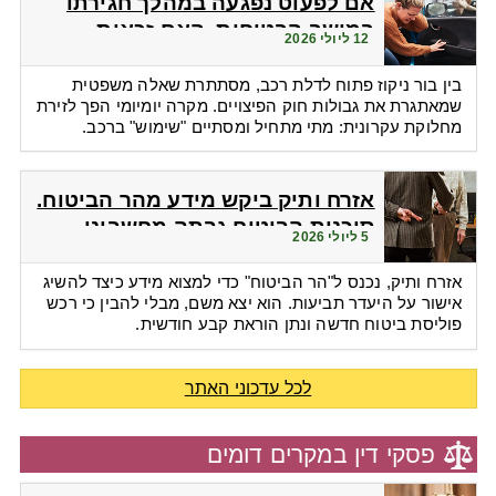
אם לפעוט נפגעה במהלך חגירתו
במושב הבטיחות. האם זכאית
12 ליולי 2026
לפיצויים?
בין בור ניקוז פתוח לדלת רכב, מסתתרת שאלה משפטית
שמאתגרת את גבולות חוק הפיצויים. מקרה יומיומי הפך לזירת
מחלוקת עקרונית: מתי מתחיל ומסתיים "שימוש" ברכב.
אזרח ותיק ביקש מידע מהר הביטוח.
סוכנות הביטוח גבתה מחשבונו
5 ליולי 2026
פרמיות
אזרח ותיק, נכנס ל"הר הביטוח" כדי למצוא מידע כיצד להשיג
אישור על היעדר תביעות. הוא יצא משם, מבלי להבין כי רכש
פוליסת ביטוח חדשה ונתן הוראת קבע חודשית.
לכל עדכוני האתר
פסקי דין במקרים דומים