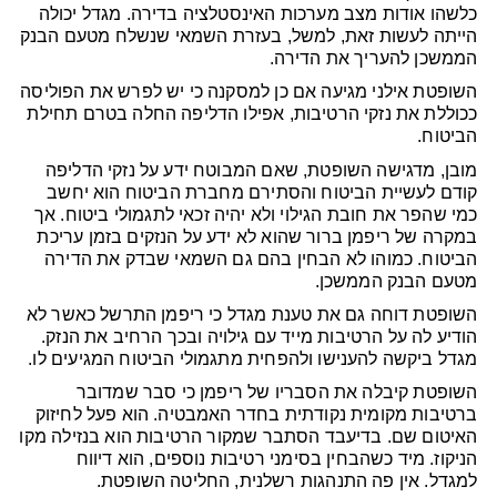
כלשהו אודות מצב מערכות האינסטלציה בדירה. מגדל יכולה
הייתה לעשות זאת, למשל, בעזרת השמאי שנשלח מטעם הבנק
הממשכן להעריך את הדירה.
השופטת אילני מגיעה אם כן למסקנה כי יש לפרש את הפוליסה
ככוללת את נזקי הרטיבות, אפילו הדליפה החלה בטרם תחילת
הביטוח.
מובן, מדגישה השופטת, שאם המבוטח ידע על נזקי הדליפה
קודם לעשיית הביטוח והסתירם מחברת הביטוח הוא יחשב
כמי שהפר את חובת הגילוי ולא יהיה זכאי לתגמולי ביטוח. אך
במקרה של ריפמן ברור שהוא לא ידע על הנזקים בזמן עריכת
הביטוח. כמוהו לא הבחין בהם גם השמאי שבדק את הדירה
מטעם הבנק הממשכן.
השופטת דוחה גם את טענת מגדל כי ריפמן התרשל כאשר לא
הודיע לה על הרטיבות מייד עם גילויה ובכך הרחיב את הנזק.
מגדל ביקשה להענישו ולהפחית מתגמולי הביטוח המגיעים לו.
השופטת קיבלה את הסבריו של ריפמן כי סבר שמדובר
ברטיבות מקומית נקודתית בחדר האמבטיה. הוא פעל לחיזוק
האיטום שם. בדיעבד הסתבר שמקור הרטיבות הוא בנזילה מקו
הניקוז. מיד כשהבחין בסימני רטיבות נוספים, הוא דיווח
למגדל. אין פה התנהגות רשלנית, החליטה השופטת.