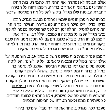
אולם הבעיה לא נפתרה ואף החמירה. כתמי רטיבות החלו
להופיע גם במקומות אחרים בדירה. ריפמן דיווח על הבעיה
לחברת הביטוח שלו מגדל וביקש להפעיל את הפוליסה שרכש.
בביתו של ריפמן הופיעו שמאי ומהנדס מטעם מגדל. הללו
בדקו ובדקו וגילו נזילה מצינור הניקוז בדירה. הנזילה, כך מיהרו
המומחים להסיק, החלה זמן רב לפני
שהפוליסה
נכנסה לתוקף.
נציגי מגדל קפצו על מסקנה זו כמוצאי שלל רב ושילחו את
ריפמן לביתו הרטוב בלא כלום. הם גם לא חסכו ממנו את שבט
ביקורתם ונזפו בו: מדוע לא דיווחת לנו על הרטיבות מייד לאחר
שגילית אותה? בכך התרשלת וגרמת להחמרת הנזקים.
ריפמן פנה לעזרת בית משפט השלום בתל אביב. השופטת יעל
אילני עיינה בפוליסה ומצאה כי אמנם, על פי לשונה, הפוליסה
מכסה נזקים שנגרמו בתקופת הביטוח. אולם, לא נאמר בה
במילים ברורות ומפורשות כי נזקים שהחלו להיווצר קודם
לתחילת הביטוח אינם מכוסים. אנשים המבטחים דירה, קובעת
השופטת, מצפים לכך שנזקי רטיבות המתגלים במהלך תקופת
הביטוח יכוסו גם אם החלו להיווצר קודם להוצאת
הפוליסה
.
כידוע, מזכירה השופטת, חוזה ביטוח, יש לפרש לא רק לפי
המשמעות הפשוטה של מילותיו, אלא בהתאם לכוונת הצדדים,
לציפיותיהם ממנו ולאור מטרתו של הביטוח המסוים.
מעבר לכך, מגדל ביטחה את הדירה מבלי שערכה בירור