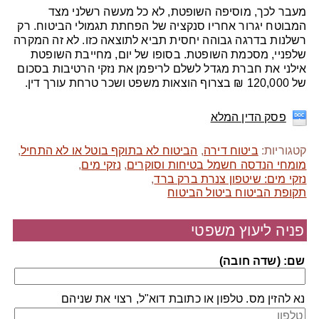
מעבר לכך, מוסיפה השופטת, לא כל מעשה רשלני מצד
המבוטח יגרור אחריו סנקציה של הפחתת תגמולי הביטוח. רק
רשלנות בדרגה גבוהה יחסית תביא לתוצאה כזו. לא זה המקרה
שלפניי, מסכמת השופטת. בסופו של יום, מחייבת השופטת
אילני את חברת מגדל לשלם לריפמן את נזקי הרטיבות בסכום
של 120,000 ₪ בצרוף הוצאות משפט ושכר טרחת עורך דין.
פסק הדין המלא
קטגוריות:
ביטוח דירה
,
הביטוח לא בתוקף בוטל או לא התחיל
,
מומחי הנדסה חשמל בטיחות וסוקרים
,
נזקי מים
,
נזקי מים: שיטפון צנרת ברק ברד
,
תקופת הביטוח ביטול הביטוח
פניה ליעוץ משפטי
שם: (שדה חובה)
נא להזין מס. טלפון או כתובת דוא"ל, רצוי את שניהם