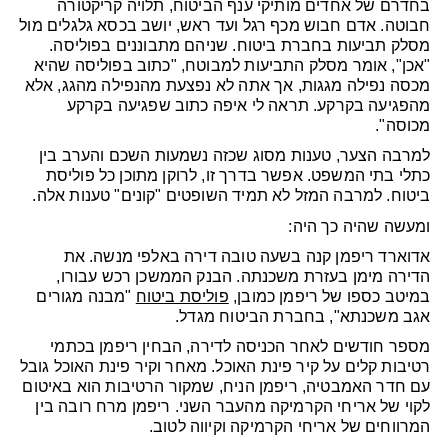
בחדרם של אחדים מותיקי ענף הביטוח, תלויה קריקטורה
חבוטה. אדם חבוש מכף רגל ועד ראש, יושב בכסא גלגלים מול
מסלק תביעות בחברת ביטוח. שניהם מתבוננים בפוליסה.
"אכן", אומר מסלק התביעות למבוטח, "כתוב בפוליסה שהיא
מכסה נפילה מגגות, אך אתה לא נפצעת מהנפילה מהגג, אלא
מהפגיעה בקרקע. תראה לי איפה כתוב שפגיעה בקרקע
מכוסה".
למרבה הצער, טענות מסוג שכזה נשמעות השכם והערב בין
כתלי בתי המשפט. אפשר בדרך זו, לרוקן מתוכן כל פוליסת
ביטוח. למרבה המזל לא תמיד השופטים "קונים" טענות אלה.
ומעשה שהיה כך היה:
אדוארד ריפמן קנה בשעה טובה דירה באלפי מנשה. את
הדירה מימן בעזרת משכנתה. הבנק הממשכן רכש עבורו,
במיטב כספו של ריפמן כמובן,
פוליסת ביטוח
"מבנה מגורים
אגב משכנתא", בחברת הביטוח מגדל.
מספר חודשים לאחר הכניסה לדירה, הבחין ריפמן בכתמי
רטיבות קלים על קיר פינת האוכל. מאחר וקיר פינת האוכל גובל
עם חדר האמבטיה, ריפמן הניח, שמקור הרטיבות הוא באיטום
לקוי של אריחי הקרמיקה מהעבר השני. ריפמן מרח רובה בין
המרווחים של אריחי הקרמיקה וקיווה לטוב.