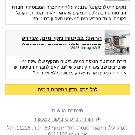
נזקים התגלו בקוטג' שנבנה על ידי החברה המבוטחת. חברת
הביטוח סירבה לכסות נזקים שהתגלו לאחר מסירת הקוטג'
לקונים. כיצד הכריע בית המשפט העליון בסוגייה?
הראל: בביטוח נזקי מים, אני רק
מתווכת, ללא אחריות. האמנם?
5 לאוקטובר 2025
דירת המבוטח הוצפה במים. ביטוח המקיף שלו שלח 27
שרברבים שביצעו תיקונים כושלים. האם לחברת הביטוח יש
אחריות לנזקים או שהיא רק מתווכת ללא אחריות?
לכל פסקי הדין במקרים דומים
הצהרת נגישות
הורדת כרטיס ביקור למכשיר
מגדל על, דיזנגוף סנטר, רח' דיזנגוף 50
, ת.ד.
11228
,
תל
אביב-יפו
6111102