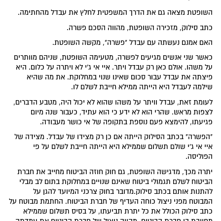
השופטת מצאה גם את הדרך המשפטית לחלץ את עבדל מהחתימה.
כתב סילוק, מזכירה השופטת, מהווה הסכם פשרה.
האם אמנם נעשתה עם עבדל "פשרה", מקשה השופטת.
כאשר שני אנשים מגיעים לפשרה, מטעימה השופטת, שניהם מוותרים
על משהו. אולם כאן רק עבדל ויתר. איי אי ג'י לא ויתרה על כלום. היא
פיצתה את עבדל עבור סכום שאינו שנוי במחלוקת. את מה שהיא
שילמה לעבדל היא הייתה ממילא חייבת לשלם לו.
לעומת זאת, עבדל וויתר על משהו שהוא לא יכול היה, מטבע הדברים,
לצפות מראש. שהרי הוא לא ידע כי הוא עתיד, כעבור שנה מיום
פגיעתו, להימצא פעם נוספת בתקופה של אי כושר מעבודה.
"הפשרה" בכתב הסילוק הייתה אם כן רק מצידו של עבדל. מצידה של
איי אי ג'י שולם תשלום שממילא היא הייתה חייבת לשלם על פי
הפוליסה.
יתרה מכך, מדגישה השופטת, גם חוק חוזה הביטוח מחייב את חברת
הביטוח לשלם תגמולי ביטוח שאינם שנויים במחלוקת בתום לב מבלי
להתנות אותם בכתב סילוק.מדובר בחוק צרכני המיועד להגן על
המבוטח מפני ניצול כוחה העדיף של חברת הביטוח. החתמת מבוטח על
כתב סילוק הכולל את כל יתרת תביעתו, על בסיס תשלום שממילא
מחויבת בו חברת הביטוח, מהווה ניצול של חברת הביטוח את עמדתה