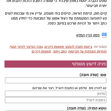
טופס הקבלה ינוסח באופן שיבהיר כי שמורה לתובע הזכות לתבוע את
יתרת תביעתו".
קיים חוק, קיימת הוראה, קיימים בתי משפט. עדיין אין מי שבכוחו לשים
קץ לתופעה המקוממת של ניצול אסונו של המבוטח כדי לחלץ ממנו
כתב ויתור על זכויות שרכש במיטב כספו.
פסק הדין המלא
קטגוריות:
ביטוח חובה לנפגעי תאונות דרכים
,
גובה הפיצוי לנזקי הגוף
,
הנחיות המפקח על הביטוח
,
כתב ויתור
,
תאונות דרכים
פניה ליעוץ משפטי
שם: (שדה חובה)
נא להזין מס. טלפון או כתובת דוא"ל, רצוי את שניהם
נושא הפניה: (שדה חובה)