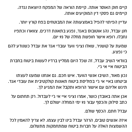
קיים חוק האוסר אותה. קיימת הוראה של המפקח היוצאת נגדה.
קיימים גם פסקי דין המוקיעים אותה.
עדיין הפיתוי להפיל באמצעותה את המבוטחים בפח קורץ יותר.
חנן עבדל, נהג אוטובוס באגד, נפגע בתאונת דרכים. צווארו וכתפיו
נחבלו. רופא אישר חופשת מחלה של 93 יום.
שמעת על קושניר, שאלו נציגי וועד עובדי אגד את עבדל כשנודע להם
כי נפצע.
בוודאי השיב עבדל, זה שכל היום ממליץ ברדיו לעשות ביטוח בחברת
הביטוח איי אי ג'י.
נכון מאוד, השיבו אנשי הוועד. איש חכם. גם אנחנו שמענו לעצתו
וביטחנו באיי אי ג'י בפוליסת ביטוח תאונות קולקטיבית את עובדי אגד.
תיגש אליהם עם אישור הרופא ותקבל את המגיע לך.
אכן אתה באובדן כושר, אמרו נציגי איי אי ג'י לעבדול. רק תחתום על
כתב סילוק והכסף עבור 93 ימי המחלה ישולם לך.
עבדל חתם. הכסף שולם.
איזה אנשים טובים, הרהר עבדל בינו לבין עצמו. לא צריך להאמין לכל
ההשמצות האלה על חברות ביטוח שמתחמקות מתשלום.