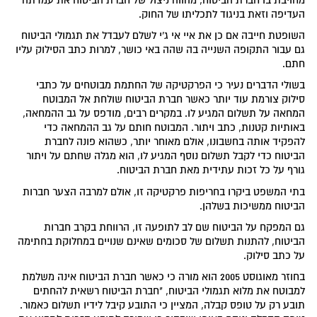
העדיפה וזאת בניגוד לתכליתו של החוק.
השופטת חייבה אם כן את איי אי ג'י לשלם לעבדל את תגמולי הביטוח
גם עבור התקופה השנייה בה שהה באי כושר, למרות כתב הסילוק עליו
חתם.
בשולי הדברים נעיר כי הפרקטיקה של החתמת מבוטחים על כתבי
סילוק צורמת עוד יותר כאשר חברת הביטוח שולחת אל המבוטח
המחאה על תשלום המגיע לו. במקרים רבים, מודפס על גב ההמחאה,
באותיות קטנות, כתב ויתור. המבוטח חותם על גב ההמחאה כדי
להפקיד אותה בחשבונו, אולם מאוחר יותר, כשהוא פונה לחברת
הביטוח כדי לקבל תשלום נוסף המגיע לו, הוא מגלה שחתם על ויתור
גורף על כל זכות עתידית מאת חברת הביטוח.
בתי המשפט ביקרו בחריפות פרקטיקה זו, אולם למרבה הצער חברות
הביטוח ממשיכות בשלהן.
גם המפקח על הביטוח שם לב לתופעה זו, הרווחת בקרב חברות
הביטוח, להתנות תשלום של סכומים שאינם שנויים במחלוקת בחתימה
על כתב סילוק.
בחוזר מאוגוסט 2005 הוא מורה כי כאשר חברת הביטוח אינה משלמת
למבוטח את מלוא תגמולי הביטוח, "חברת הביטוח רשאית להחתים
תובע רק על טופס קבלה, המציין כי התובע קיבל לידיו תשלום כאמור.