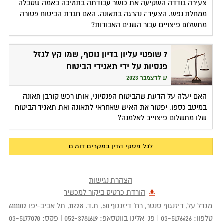
צעירה בודדה השקיעה את כושר עבודתה בתמיכה באמה שסבלה
ממחלת נפש. הצעירה נהרגה בתאונה. האם חברת הביטוח פטורה
מתשלום פיצויים עבור השנים האבודות?
7 שופטי עליון בדיון נוסף, שמו קץ לגזל
פנסיות על ידי תאגידי הביטוח
17 לדצמבר 2023
האם יעלה על הדעת שהביטוח הפנסיוני, אותו רכש קורבן תאונה
במיטב כספו, יפטור את האיש שאחראי לתאונה ואת תאגיד הביטוח
שלו מתשלום פיצויים לאלמנה?
לכל פסקי הדין במקרים דומים
הצהרת נגישות
הורדת כרטיס ביקור למכשיר
מגדל על, דיזנגוף סנטר, רח' דיזנגוף 50
, ת.ד.
11228
,
תל אביב-יפו
6111102
טלפון:
03-5176626
|
פנו אלינו בווטסאפ:
052-3781619
|
פקס:
03-5177078