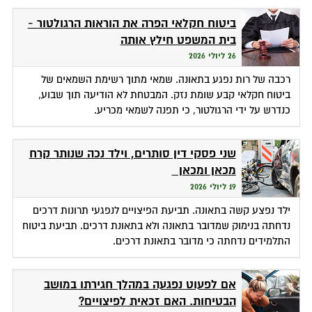
ביטוח חקלאי הפרה את הוראות הרגולטור -
בית המשפט חילץ אותה
26 ליולי 2026
רכבה של רות נפגע בתאונה. שמאי מתוך רשימת השמאים של
ביטוח חקלאי קבע שומת נזק. המבטחת לא הודיעה תוך שבוע,
כנדרש על ידי הרגולטור, כי תפנה לשמאי מכריע.
שני פסקי דין סותרים, וילד נכה שנותר קרח
מכאן ומכאן
19 ליולי 2026
ילד נפצע קשה בתאונה. תביעת הפיצויים לנפגעי תרונות דרכים
נדחתה בנימוק שמדובר בתאונה ולא בתאונת דרכים. תביעת ביטוח
התלמידים נדחתה כי מדובר בתאונת דרכים.
אם לפעוט נפגעה במהלך חגירתו במושב
הבטיחות. האם זכאית לפיצויים?