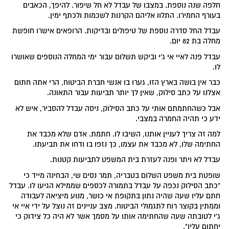
חלפה שנה נוספת. במצבו של עבדל לא חל שיפור. להיפך, הכאבים
בעורף החמירו. התלוו אליהם הקרנות לשכמות ולכתף ימין.
עבדל החל סדרה נוספת של טיפולים ובדיקות. הרופאים אישרו חופשת
מחלה בת 82 יום.
עבדל פנה לאיי אי ג'י וביקש תשלום עבור ימי המחלה הנוספים שאושרו
לו.
כבר אין בושה בארץ הזו, גערו בו אנשי חברת הביטוח, הרי אתה חתום
אצלנו על כתב סילוק, שאין לך יותר תביעות עבור התאונה.
אבל כשהחתמתם אותי על כתב הסילוק, ניסה עבדל להסביר, איש לא
ידע כי תהיה החמרה במצבי.
למה זה צריך לעניין אותנו, השיבו לו. חתמת. אדם שלא מכבד את
החתימה שלו, לא מכבד את עצמו, כך נזפו בו ודחו את תביעתו.
עבדל לא ויתר ופנה לעזרת בית המשפט לתביעות קטנות.
שופטת בית משפט השלום בטבריה, תמר נסים שי, הבחינה מייד כי
"כתב הסילוק נכפה על עבדל בתמורה לכספים שממילא הגיעו לו. עבדל
חתם עליו שעה שהיה נתון בתקופת אי כושר, מנוע מיציאה לעבודה
וממתין בקוצר רוח לתגמולי הביטוח. מצב עניינים זה נוצל על ידי איי אי
ג'י לטובתה שעה שהחתימה אותו על מסמך אשר לא היה כל צידוק כי
יחתום עליו".