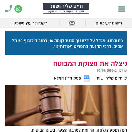
חיים קליר ושות'
ייצוג בתביעות ביטוח ונזיקין
רישום לעדכונים
לקבלת ייעוץ משפטי
כתובתנו: מגדל על דיזנגוף סנטר קומה 16, רחוב דיזנגוף 50 תל
אביב. דרכי ההגעה בתפריט "אודותינו".
ניצלה את מצוקת המבוטח
עודכן ב-
08/07/2010
©
חיים קליר ושות'
פסק הדין המלא
הנה תופעה נלוזה, הרווחת למרבה הצער, בשוק הביטוח.