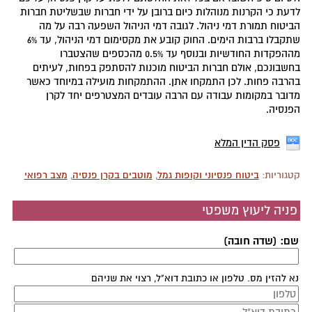
לדעת כי הקרנות מנוהלות כיום ברובן על ידי חברות שבשליטת חברות
הביטוח תמורת דמי ניהול. לגובה דמי הניהול השפעה רבה על מה
שתקבלו ברבות הימים. החוק קובע את מקסימום דמי הניהול, עד 6%
מההפקדות החודשיות ובנוסף עד 0.5% מהכספים שהצטברו
בחשבונכם, אולם חברות הביטוח מוכנות להסתפק בפחות, לעיתים
בהרבה פחות. לכן התמקחו אתן. ההתמקחות מועילה במיוחד כאשר
מדובר במקומות עבודה עם הרבה עובדים המצטרפים יחד לקרן
הפנסיה.
פסק הדין המלא
קטגוריות:
ביטוח פנסיוני וקופות גמל
,
מוטבים בקרן פנסיה
,
מצב רפואי
פניה ליעוץ משפטי
שם: (שדה חובה)
נא להזין מס. טלפון או כתובת דוא"ל, רצוי את שניהם