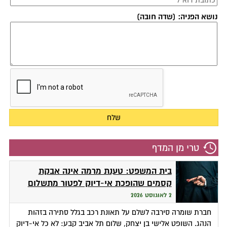
נושא הפניה: (שדה חובה)
טרי מן המדף
בית המשפט: טענת מרמה אינה אבקת
קסמים שהופכת אי-דיוק לפטור מתשלום
2 לאוגוסט 2026
חברת שומרה סירבה לשלם על תאונת רכב בגלל סתירה בזהות
הנהג. השופט אלישי בן יצחק, שלום תל אביב קבע: לא כל אי-דיוק