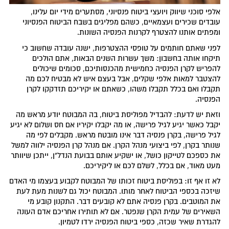
אלפי סוכני שיווק ויועצי ביטוח פנסיוני, מסתערים מידי יום עלינו,
עובדים שכירים ועצמאיים, כשהם מפליגים בשבח הביטוח הפנסיוני
ומפתים אותנו להצטרף לקרנות הפנסיה השונות.
לפני שאתם חותמים על טופסי ההצטרפות, ישנה עובדה שחשוב כי
תיקחו אותה בחשבון: משך עשרות השנים הבאות, אתם הולכים
להפריש לקרן הפנסיה כחמישית מהכנסותיכם, סכומים שיכולים
להצטבר למאות אלפי שקלים, אבל בעצם איש לא מבטיח לכם מה
תקבלו ואם בכלל תקבלו משהו, כשאתם או יקיריכם תזדקקו לקרן
הפנסיה.
וזאת יש לדעת: להבדיל מפוליסת ביטוח, בה המבוטח יודע מראש מה
יקבל כאשר יגיע לגיל פרישה, או מה יקבלו יקיריו אם חס ושלום לא יגיע
לגיל פרישה, בקרן פנסיה דבר אינו מובטח מראש. מקבלים לפי מה
שנותר בקרן, לפי ביצועי מנהל הקרן. אם מנהל קרן הפנסיה ילווה למשל
את כספכם לטייקון כושל, או ישקיע אותם בבועת הנדל"ן, ייתכן שיוותר
מעט מאוד, אם בכלל, לשלם לכם או ליקיריכם.
לא זו אף זו: בפוליסת ביטוח זכותו של המבוטח לקבוע בעצמו מי האדם
שיזכה בכספי הביטוח לאחר מותו. המבוטח יכול גם לשנות מעת לעת
את המוטבים. בקרן פנסיה אתם לא קובעים דבר. התקנון קובע מי
השאירים של עמית הקרן שנפטר. אם לא תותירו אחריכם אדם העונה
להגדרת שאיר שכזה, כספי ביטוח הפנסיה ירדו לטמיון.