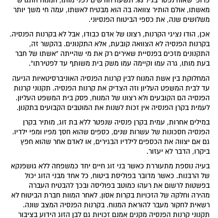
מאשתו, אולם הותיר צוואה בה הוא מבטיח לאשתו, עמה חי משך יותר
משלושים שנה, את כספי הביטוח הפנסיוני.
אכן, הודו נציגי הקרנות, רצונו של אדם כבודו, אבל לא בקרנות הפנסיה.
בקרנות הפנסיה לא הצוואה קובעת, אלא התקנונים. בהקשר זה,
התקנונים מזכים בפנסיית שאירים רק את מי שהייתה "אשתו של חבר
בעת מותו, גרה עמו וקיימה עמו משק בית משותף עד לפטירתו".
המחלוקת בין אשת המנוח לבין קרנות הפנסיה האוניברסיטאיות הגיעה
עד לבית המשפט העליון וזה הצדיק את קרנות הפנסיה. תקנוני קרנות
הפנסיה הם הקובעים ולא רצונו של המנוח, פסק בית המשפט העליון.
לעמית בקרן הפנסיה אין זכות לשנות את המוטבים הקבועים בתקנון.
במילים אחרות, עמית בקרן פנסיה שנפטר ללא בת זוג, מותיר בקרן
הפנסיה חסכונות של עשרות שנים, כספים שהוא חסך מפיו ומפי ילדיו.
גם אם יצווה את הכספים לילדיו הבגירים, או לאדם אחר שהוא חפץ
ביקרו, הדבר לא יעזור.
בעיה נוספת מתעוררת כאשר בני זוג חיים יחד כמשפחה ללא גושפנקא
של הרבנות. כאשר מדובר בפוליסת ביטוח, כל אחד מבני הזוג יכול
בפשטות לרשום את רעהו כמוטב בפוליסה ובכך להבטיח העברה
מהירה וחלקה של הזכויות בקרות אסון. לאחר המוות חברת הביטוח לא
רשאית לחקור מעבר להוראת המנוח. בקרנות הפנסיה המצב שונה.
תקנוני קרנות הפנסיה מקנים אמנם זכויות גם לבן הזוג הידוע בציבור