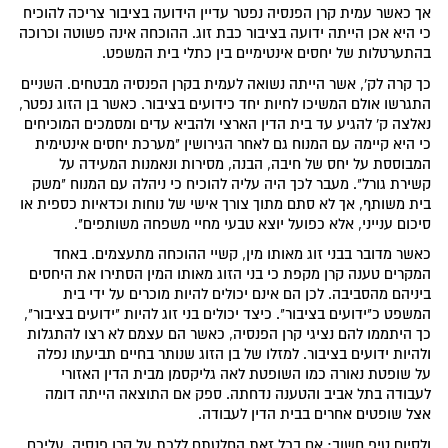
אך כאשר עמית קרן הפנסיה נפטר עדיין הידועה בציבור צריכה להוכיח
כי היא אכן הייתה ידועה בציבור כבת זוג. ההוכחה אינה פשוטה וכרוכה
בהתערטלות של יחסים אינטימיים בין כתלי בית המשפט.
כך קרה לק', אשר הייתה נשואה לעמית בקרן הפנסיה מבטחים. השניים
התגרשו אולם המשיכו לחיות יחד כידועים בציבור. כאשר בן הזוג נפטר,
נאלצה ק' להגיע עד בית הדין הארצי ולהביא עדים ומסמכים המוכיחים
כי היא קיימה עם המנוח גם לאחר הגירושין "מערכת יחסים אינטימית
המבוססת על יחס של חיבה, הבנה, מסירות ונאמנות המעידה על
קשירת גורל". מעבר לכך היה עליה להוכיח כי ניהלה עם המנוח "משק
בית משותף, אך לא סתם מתוך צורך אישי של נוחות וכדאיות כספית או
סיכום ענייני, אלא כפועל יוצא טבעי מחיי משפחה משותפים".
כאשר מדובר בבני זוג מאותו מין, קשיי ההוכחה מתעצמים. באחד
המקרים טענה קרן מקפת כי בני הזוג מאותו המין הסתירו את היחסים
ביניהם מהסביבה. לכן הם אינם יכולים להיות מוכרים על ידי בית
המשפט כ"ידועים בציבור". כיצד יכולים בני זוג להיות "ידועים בציבור",
כך היתממו להם נציגי קרן הפנסיה, כאשר הם עצמם לא רצו להתגלות
ולהיות ידועים בציבור. למזלו של בן הזוג שנותר בחיים תביעתו נפלה
על שופטת נאורה כמו השופטת לאה גליקסמן מבית הדין האזורי
לעבודה בתל אביב והטענה נדחתה. ספק אם התוצאה הייתה דומה
אצל שופטים אחרים בבית הדין לעבודה.
ולסיום טיפ חשוב: אם בכל זאת החלטתם ללכת על קרן פנסיה, עליכם