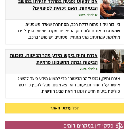
אם לפעוט נפגעה במהלך חגירתו במושב
הבטיחות. האם זכאית לפיצויים?
12 ליולי 2026
בין בור ניקוז פתוח לדלת רכב, מסתתרת שאלה משפטית
שמאתגרת את גבולות חוק הפיצויים. מקרה יומיומי הפך לזירת
מחלוקת עקרונית: מתי מתחיל ומסתיים "שימוש" ברכב.
אזרח ותיק ביקש מידע מהר הביטוח. סוכנות
הביטוח גבתה מחשבונו פרמיות
5 ליולי 2026
אזרח ותיק, נכנס ל"הר הביטוח" כדי למצוא מידע כיצד להשיג
אישור על היעדר תביעות. הוא יצא משם, מבלי להבין כי רכש
פוליסת ביטוח חדשה ונתן הוראת קבע חודשית.
לכל עדכוני האתר
פסקי דין במקרים דומים