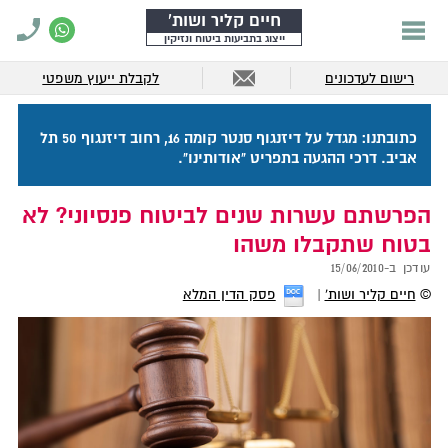
חיים קליר ושות'
ייצוג בתביעות ביטוח ונזיקין
רישום לעדכונים
לקבלת ייעוץ משפטי
כתובתנו: מגדל על דיזנגוף סנטר קומה 16, רחוב דיזנגוף 50 תל
אביב. דרכי ההגעה בתפריט "אודותינו".
הפרשתם עשרות שנים לביטוח פנסיוני? לא
בטוח שתקבלו משהו
עודכן ב-
15/06/2010
©
חיים קליר ושות'
פסק הדין המלא