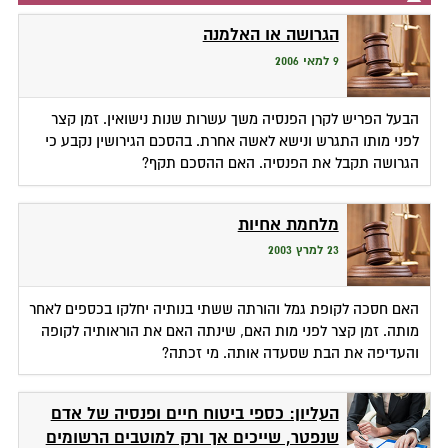
הגרושה או האלמנה
9 למאי 2006
הבעל הפריש לקרן הפנסיה משך עשרות שנות נישואין. זמן קצר
לפני מותו התגרש ונישא לאשה אחרת. בהסכם הגירושין נקבע כי
הגרושה תקבל את הפנסיה. האם ההסכם תקף?
מלחמת אחיות
23 למרץ 2003
האם חסכה לקופת גמל והורתה ששתי בנותיה יחלקו בכספים לאחר
מותה. זמן קצר לפני מות האם, שינתה האם את הוראותיה לקופה
והעדיפה את הבת שסעדה אותה. מי זכתה?
העליון: כספי ביטוח חיים ופנסיה של אדם
שנפטר, שייכים אך ורק למוטבים הרשומים