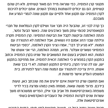
תקנוני קרן הפנסיה, כפי שנראה מייד הם מאוד קשיחים. ולא רק שהם
קשיחים, הם גם יכולים להשתנות במהלך השנים. אתם יכולים להיכנס
לקרן הפנסיה עם תקנון אחד ולסיים עם תקנון שונה לגמרי המרע את
מצבכם.
כך קרה לבני זוג, שהבעל היה חבר אגד ושילם לקרן הגמלאות של חברי
הקואופרטיב סכומי עתק משך כארבעים שנה. כאשר הבעל נפטר,
פנתה האלמנה וביקשה לקבל את הביטוח הפנסיוני. קרן הפנסיה חקרה
וגילתה שבני הזוג אמנם היו נשואים, אבל האלמנה לא התגוררה עם
המנוח. "לא מגיע לך דבר", אמרו נציגי הקרן לאלמנה, "כספי הביטוח
הפנסיוני נשארים אצלנו". מדוע, תמהה האלמנה, הרי אני אשתו של
המנוח, הוא השקיע בעצם את המשאבים של שנינו בקרן הפנסיה וכתוב
בתקנון הקרן במפורש כי האלמנה זכאית לפנסיה. את מחזיקה בתקנון
ישן, ענו לה נציגי הקרן, בינתיים התקנון השתנה. לא די בכך שאת
אשתו, היית צריכה להתגורר עם המנוח שנה רצוף לפטירתו. בית
המשפט העליון אישר פרשנות זו.
ואם תחשבו שרק הדיוטות אינם יודעים את מה שנכתב כאן, טעות
בידכם. פרופ' מנשה שאוה, מומחה מאין כמוהו ומרצה בכיר לדיני
משפחה באוניברסיטאות תל אביב ובר אילן, הפריש ממשכורתו משך
עשרות שנים לקרנות הפנסיה של העובדים האקדמאים בשתי
אוניברסיטאות אלה.
פרופ' שאוה נפטר בגיל 63. תשעה חודשים לפני מותו, המנוח התגרש