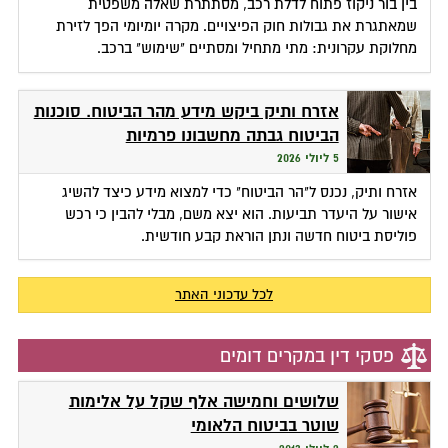
בין בור ניקוז פתוח לדלת רכב, מסתתרת שאלה משפטית
שמאתגרת את גבולות חוק הפיצויים. מקרה יומיומי הפך לזירת
מחלוקת עקרונית: מתי מתחיל ומסתיים "שימוש" ברכב.
אזרח ותיק ביקש מידע מהר הביטוח. סוכנות
הביטוח גבתה מחשבונו פרמיות
5 ליולי 2026
אזרח ותיק, נכנס ל"הר הביטוח" כדי למצוא מידע כיצד להשיג
אישור על היעדר תביעות. הוא יצא משם, מבלי להבין כי רכש
פוליסת ביטוח חדשה ונתן הוראת קבע חודשית.
לכל עדכוני האתר
פסקי דין במקרים דומים
שלושים וחמישה אלף שקל על אלימות
שוטר בביטוח הלאומי