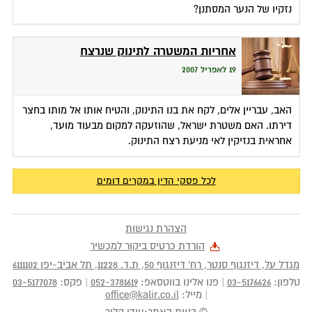
נזקיו של הנער המסתנן?
אחריות המשטרה לתינוק שנרצח
19 לאפריל 2007
האב, עבריין אלים, לקח את בנו התינוק, והטיח אותו אל מותו בחצר
דירתו. האם משטרת ישראל, שהוזעקה למקום מבעוד מועד,
אחראית בנזיקין לאי מניעת רצח התינוק.
לכל פסקי הדין במקרים דומים
הצהרת נגישות
הורדת כרטיס ביקור למכשיר
מגדל על, דיזנגוף סנטר, רח' דיזנגוף 50
, ת.ד.
11228
,
תל אביב-יפו
6111102
טלפון:
03-5176626
|
פנו אלינו בווטסאפ:
052-3781619
|
פקס:
03-5177078
|
מייל:
office@kalir.co.il