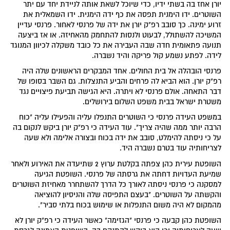
יורן אחז בה בשתי ידיו, כדי שיוכל לשאת אותה לניידת יחד עם יתר
השוטרים. ידו הימנית תפסה את כף ידה הימנית. ידו השמאלית את
זרוע ימינה. כך סובב רפ"ק יורן את ידה של פרנסי לאחור. פרנסי עדיין
המשיכה להשתולל, לבעוט ולנסות להתחמק מהאחיזה. או אז ביצעה
תנועה פתאומית חדה שבה העבירה את כל כובד משקלה לכיוון המנוגד
לידה. לפתע נשמע קול פריקה והיד נשברה.
פרנסי הובהלה אל בית החולים. אחד המבקרים הראשונים שלה היה
רפ"ק יורן. הוא הביא לה פרחים והביע התנצלות. גם השבר בסופו של
דבר התאחה. אולם פרנסי לא ויתרה. היא הגישה תביעת פיצויים נגד
משטרת ישראל בבית משפט השלום בירושלים.
במשפט העידה פרנסי כי השוטרים התנפלו עליה והפעילו עליה "כוח
הרבה יותר ממה שהיה צריך". עוד העידה כי רפ"ק יורן ביקש לנקום בה
על כי ניסתה להימלט, סובב את ידה בכוח ובצורה אלימה ולא שעה
לצריחותיה עוד בטרם נשברה היד.
השופטת עירית כהן צפתה בקלטת ערוץ 2 שתיעדה את האירוע ולאחר
שמיעת העדויות דחתה את גרסתה של פרנסי. השופטת הגיעה
למסקנה כי פרנסי ניסתה לאורך כל הדרך להשתחרר מאחיזת השוטרים
והקשתה על השוטרים. "בעצם התפיסה שלה והניסיון להוציאה
מהמקום לא היה משום התנפלות או שימוש בכוח בלתי סביר".
השופטת כהן קבעה כי פרנסי "הגזימה" כאשר העידה כי רפ"ק יורן לא