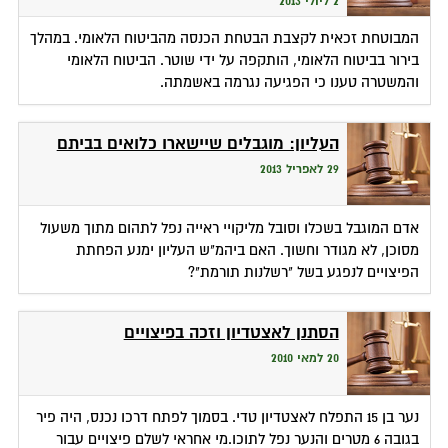
2 ליולי 2013
המבוטחת זכאית לקצבת הבטחת הכנסה מהביטוח הלאומי. במהלך
בירור בביטוח הלאומי, הותקפה על ידי שוטר. הביטוח הלאומי
והמשטרה טענו כי הפגיעה נגרמה באשמתה.
העליון: מוגבלים שיישארו כלואים בביתם
29 לאפריל 2013
אדם המוגבל בשכלו וסובל מליקויי ראייה נפל לתהום מתוך משעול
מסוכן, לא מגודר וחשוך. האם ביהמ"ש העליון ימנע הפחתת
הפיצויים לנפגע בשל "רשלנות תורמת"?
הסתנן לאצטדיון וזכה בפיצויים
20 למאי 2010
נער בן 15 התפלח לאצטדיון טדי. בסמוך לפתח דרכו נכנס, היה פיר
בגובה 6 מטרים והנער נפל לתוכו.מי אחראי לשלם פיצויים עבור