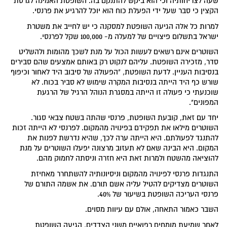
שעה לצריחותיה וכי הוא ביקש להתנקם בה. השופטת האמינה לגרסת
הקצין כי סבר שעל ידי הפעלת כוח הוא יוכל להרגיע את פרנסי.
למרות כל אלה הגיעה השופטת למסקנה כי יש לחייב את משטרת
ישראל בתשלום פיצויים של למעלה מ- 100,000 שקל לפרנסי.
השוטרים אינם רשאים לעשות הכול על מנת לשכך מהומות ולהשליט
סדר, מזכירה השופטת. עליהם לנקוט רק באותם אמצעים שהם סבירים
בנסיבות העניין. לדעת השופטת, "הפעולה של סיבוב היד לאחור וכיפוף
שורש כף היד הייתה בנסיבות המקרה שימוש לא סביר בכוח. לא
שוכנעתי כי פעולה זו הייתה במסגרת הנוהל הרגיל של הרגעת
המפונים".
יחד עם זאת, קובעת השופטת, פרנסי שהתה בשטח צבאי סגור.
השוטרים מילאו את תפקידם בפינויה מהמקום. לפרנסי לא הייתה זכות
להתנגד לפעולתם. היא הייתה ערה לכך, שהיא נדרשת לפנות את
המקום. היא הבינה שאם לא תעזוב מרצונה יפעלו השוטרים על מנת
להוציאה מהשטח ולמרות זאת היא חזרה וניסתה לחמוק מהם.
התנגדות פרנסי לפינויה מהמקום וניסיונותיה להשתחרר מאחיזת
השוטרים מצדיקים להטיל עליה אשם תורם. את אשמה התורם של
פרנסי העריכה השופטת בשיעור של 40%.
השבר כאמור התאחה, אולם עם עיוות מסוים.
לאחר שמיעת מומחים רפואיים משני הצדדים, הגיעה השופטת