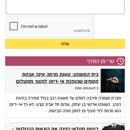
טרי מן המדף
בית המשפט: טענת מרמה אינה אבקת
קסמים שהופכת אי-דיוק לפטור מתשלום
2 לאוגוסט 2026
חברת שומרה סירבה לשלם על תאונת רכב בגלל סתירה בזהות
הנהג. השופט אלישי בן יצחק, שלום תל אביב קבע: לא כל אי-דיוק
הוא מרמה לפי סעיף 25 לחוק חוזה הביטוח.
ביטוח חקלאי הפרה את הוראות הרגולטור -