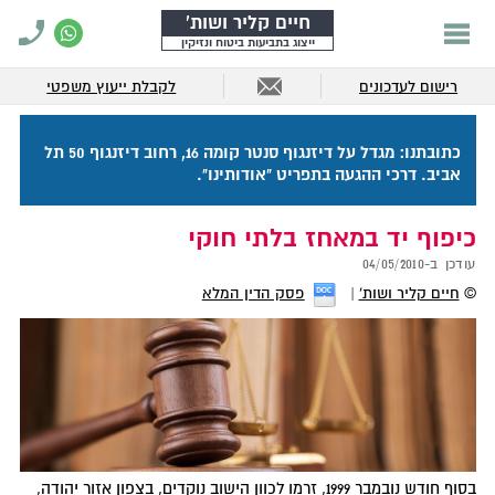
חיים קליר ושות'
ייצוג בתביעות ביטוח ונזיקין
רישום לעדכונים
לקבלת ייעוץ משפטי
כתובתנו: מגדל על דיזנגוף סנטר קומה 16, רחוב דיזנגוף 50 תל
אביב. דרכי ההגעה בתפריט "אודותינו".
כיפוף יד במאחז בלתי חוקי
עודכן ב-
04/05/2010
©
חיים קליר ושות'
פסק הדין המלא
בסוף חודש נובמבר 1999, זרמו לכוון הישוב נוקדים, בצפון אזור יהודה,