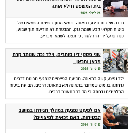
בית המשפט חילץ אותה
26 ליולי 2026
רכבה של רות נפגע בתאונה. שמאי מתוך רשימת השמאים של
ביטוח חקלאי קבע שומת נזק. המבטחת לא הודיעה תוך שבוע,
כנדרש על ידי הרגולטור, כי תפנה לשמאי מכריע.
שני פסקי דין סותרים, וילד נכה שנותר קרח
מכאן ומכאן
19 ליולי 2026
ילד נפצע קשה בתאונה. תביעת הפיצויים לנפגעי תרונות דרכים
נדחתה בנימוק שמדובר בתאונה ולא בתאונת דרכים. תביעת ביטוח
התלמידים נדחתה כי מדובר בתאונת דרכים.
אם לפעוט נפגעה במהלך חגירתו במושב
הבטיחות. האם זכאית לפיצויים?
12 ליולי 2026