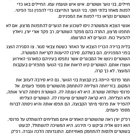
חיילים, בני נוער ושוטרים. איש איש וטעמיו עמו. החיילים באו כדי
לפנות מאחז בלתי חוקי. בני הנוער התייצבו כדי להפגין נגד הפינוי.
השוטרים נקראו כדי לפנות את המפגינים.
אנשי הצבא והמשטרה ניסו לשכנע את הנערים להתפנות מרצון. אם לא
תתפנו מרצון, התרה בהם מפקד השוטרים, רב פקד אורי יורן, ניאלץ
להפעיל כוח. הנערים לא התרשמו.
בלית ברירה הכריז הצבא על האזור כשטח צבאי סגור. צו הסגירה הוצג
בפני המפגינים. הם בשלהם, סירבו להיענות לקריאת המשטרה.
השוטרים ניגשו אל המבוגרים אשר נתפסו בעיניהם כמארגני האירוע
ועצרו אותם. השוטרים קיוו לראות את בני הנוער מתפזרים בעקבות
המעצר. לא כך קרה.
תמר פרנסי הייתה בין קבוצת בני הנוער. גם היא סירבה לעזוב את
המקום. בזריזותה הצליחה להתחמק מהשוטרים מספר פעמים. אל
פרנסי נשלחה שוטרת. היא לא נענתה לה. השוטרת ניסתה לגרור אותה,
ולא הצליחה. היא קראה לשוטרים שיעזרו לה. השוטרים הצליחו
להפריד את פרנסי מיתר הקבוצה. הם תפסו אותה והיא ניסתה לברוח
מספר פעמים.
רפ"ק יורן ראה שהשוטרים האחרים אינם מצליחים להשתלט על פרנסי.
הוא ניגש אליה וביקש כי תירגע. היא המשיכה להשתולל, לבעוט
בשוטרים ולנסות להתחמק מאחיזתם. התנגדותה הלכה וגברה. רפ"ק