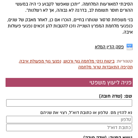
הסיבתי למאורעות המלחמה. "יתכן שאפשר לקבוע כי היה במעשי
ההורים חוסר תשומת לב, בדרגה לא גבוהה, אך לא רשלנות".
בני משפחת סרסור שנותרו בחיים, הוכרו אם כן, לאחר מאבק של שנים,
כנפגעי מלחמת המפרץ השנייה וזכו להטבות להן זכאים נפגעי פעולות
איבה.
פסק הדין המלא
קטגוריות:
ביטוח נזקי מלחמה גוף ורכוש
,
נפגעי גוף מפעולת איבה
,
תקיפה התאבדות טרור מלחמה
פניה ליעוץ משפטי
שם: (שדה חובה)
נא להזין מס. טלפון או כתובת דוא"ל, רצוי את שניהם
נושא הפניה: (שדה חובה)