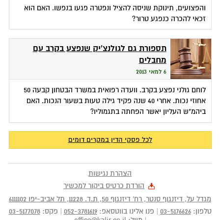
והפצועים, תינוקת שניסה להציל ונפטרה פגעו בנפשו. האם הוא
זכאי להכרה כנפגע טרור?
תספורת גם לגולנצ'יק שנפצע בקרב עם
מחבלים
6 למאי 2013
לוחם גולני נפצע בקרב. וועדה רפואית במשרד הבטחון קבעה 50
אחוזי נכות. אחרי 40 שנה פקיד גילה טעות בשעור הנכות. האם
ביהמ"ש העליון יאשר הפחתה בתגמוליו?
לכל פסקי הדין במקרים דומים
הצהרת נגישות
הורדת כרטיס ביקור למכשיר
מגדל על, דיזנגוף סנטר, רח' דיזנגוף 50
, ת.ד.
11228
,
תל אביב-יפו
6111102
טלפון:
03-5176626
|
פנו אלינו בווטסאפ:
052-3781619
|
פקס:
03-5177078