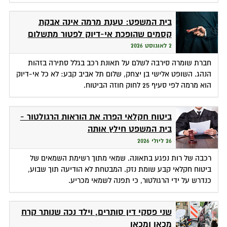
בית המשפט: טענת מרמה אינה אבקת
קסמים שהופכת אי-דיוק לפטור מתשלום
2 לאוגוסט 2026
חברת שומרה סירבה לשלם על תאונת רכב בגלל סתירה בזהות
הנהג. השופט אלישי בן יצחק, שלום תל אביב קבע: לא כל אי-דיוק
הוא מרמה לפי סעיף 25 לחוק חוזה הביטוח.
ביטוח חקלאי הפרה את הוראות הרגולטור -
בית המשפט חילץ אותה
26 ליולי 2026
רכבה של רות נפגע בתאונה. שמאי מתוך רשימת השמאים של
ביטוח חקלאי קבע שומת נזק. המבטחת לא הודיעה תוך שבוע,
כנדרש על ידי הרגולטור, כי תפנה לשמאי מכריע.
שני פסקי דין סותרים, וילד נכה שנותר קרח
מכאן ומכאן