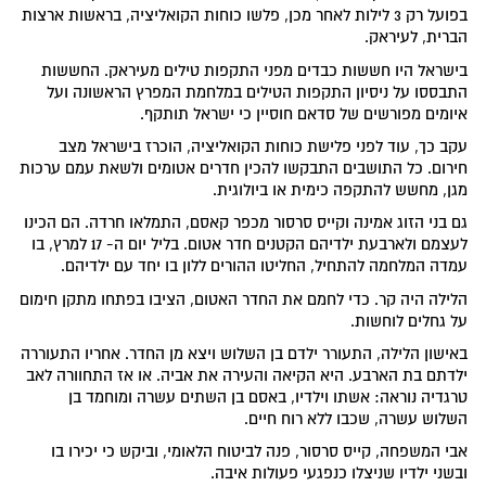
בפועל רק 3 לילות לאחר מכן, פלשו כוחות הקואליציה, בראשות ארצות
הברית, לעיראק.
בישראל היו חששות כבדים מפני התקפות טילים מעיראק. החששות
התבססו על ניסיון התקפות הטילים במלחמת המפרץ הראשונה ועל
איומים מפורשים של סדאם חוסיין כי ישראל תותקף.
עקב כך, עוד לפני פלישת כוחות הקואליציה, הוכרז בישראל מצב
חירום. כל התושבים התבקשו להכין חדרים אטומים ולשאת עמם ערכות
מגן, מחשש להתקפה כימית או ביולוגית.
גם בני הזוג אמינה וקייס סרסור מכפר קאסם, התמלאו חרדה. הם הכינו
לעצמם ולארבעת ילדיהם הקטנים חדר אטום. בליל יום ה- 17 למרץ, בו
עמדה המלחמה להתחיל, החליטו ההורים ללון בו יחד עם ילדיהם.
הלילה היה קר. כדי לחמם את החדר האטום, הציבו בפתחו מתקן חימום
על גחלים לוחשות.
באישון הלילה, התעורר ילדם בן השלוש ויצא מן החדר. אחריו התעוררה
ילדתם בת הארבע. היא הקיאה והעירה את אביה. או אז התחוורה לאב
טרגדיה נוראה: אשתו וילדיו, באסם בן השתים עשרה ומוחמד בן
השלוש עשרה, שכבו ללא רוח חיים.
אבי המשפחה, קייס סרסור, פנה לביטוח הלאומי, וביקש כי יכירו בו
ובשני ילדיו שניצלו כנפגעי פעולות איבה.