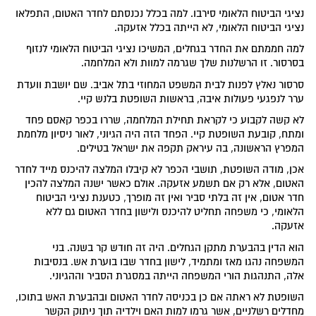
נציגי הביטוח הלאומי סירבו. למה בכלל נכנסתם לחדר האטום, התפלאו
נציגי הביטוח הלאומי, לא הייתה בכלל אזעקה.
למה חממתם את החדר בגחלים, המשיכו נציגי הביטוח הלאומי לנזוף
בסרסור. זו הרשלנות שלך שגרמה למוות ולא המלחמה.
סרסור נאלץ לפנות לבית המשפט המחוזי בתל אביב. שם יושבת וועדת
ערר לנפגעי פעולות איבה, בראשות השופטת בלנש קיי.
לא קשה לקבוע כי לקראת תחילת המלחמה, שררו בכפר קאסם פחד
ומתח, קובעת השופטת קיי. הפחד הזה היה הגיוני, לאור ניסיון מלחמת
המפרץ הראשונה, בה עיראק תקפה את ישראל בטילים.
אכן, מודה השופטת, תושבי הכפר לא קיבלו המלצה להיכנס מייד לחדר
האטום, אלא רק אם תשמע אזעקה. אולם כאשר ישנה המלצה להכין
חדר אטום, אין זה בלתי סביר ואין זה מופרך, כטענת נציגי הביטוח
הלאומי, כי משפחה תחליט להיכנס ולישון בחדר האטום גם ללא
אזעקה.
הוא הדין בהבערת מתקן הגחלים. היה זה חודש קר בשנה. בני
המשפחה נהגו מאז ומתמיד, לישון בחדר שבו בוערת אש. בנסיבות
אלה, התנהגות הורי המשפחה הייתה במסגרת הסביר וההגיוני.
השופטת לא ראתה אם כן בכניסה לחדר האטום ובהבערת האש בתוכו,
מחדלים רשלניים, אשר גרמו למות האם וילדיה תוך ניתוק הקשר