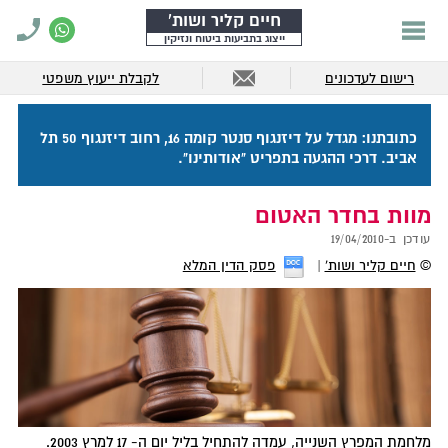
חיים קליר ושות'
ייצוג בתביעות ביטוח ונזיקין
רישום לעדכונים
לקבלת ייעוץ משפטי
כתובתנו: מגדל על דיזנגוף סנטר קומה 16, רחוב דיזנגוף 50 תל
אביב. דרכי ההגעה בתפריט "אודותינו".
מוות בחדר האטום
עודכן ב-
19/04/2010
©
חיים קליר ושות'
פסק הדין המלא
מלחמת המפרץ השנייה, עמדה להתחיל בליל יום ה- 17 למרץ 2003.