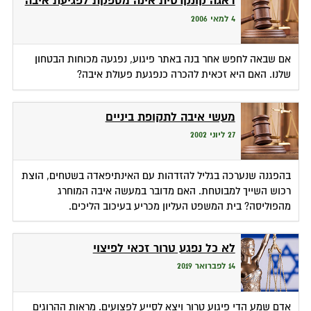
דאגה קונקרטית אינה מספקת לפגיעת איבה
4 למאי 2006
אם שבאה לחפש אחר בנה באתר פיגוע, נפגעה מכוחות הבטחון
שלנו. האם היא זכאית להכרה כנפגעת פעולת איבה?
מעשי איבה לתקופת ביניים
27 ליוני 2002
בהפגנה שנערכה בגליל להזדהות עם האינתיפאדה בשטחים, הוצת
רכוש השייך למבוטחת. האם מדובר במעשה איבה המוחרג
מהפוליסה? בית המשפט העליון מכריע בעיכוב הליכים.
לא כל נפגע טרור זכאי לפיצוי
14 לפברואר 2019
אדם שמע הדי פיגוע טרור ויצא לסייע לפצועים. מראות ההרוגים