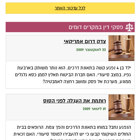
לכל עדכוני האתר
פסקי דין במקרים דומים
צדק דרום אמריקאי
22 לאוקטובר 2009
ילד בן 4 נפגע קשה בתאונת דרכים. הוא נותר משותק בארבעת
גפיו, במצב סיעודי. האם חברת הביטוח תאלץ לממן כסא גלגלים
ממונע, מערכת אל פסק ומושב רחצה לאמבטיה?
רותמת את העגלה לפני הסוס
19 לינואר 2009
הנפגע נחבל במוחו בתאונת הדרכים והפך צמח. הרופאים בבית
החולים השיקומי קבעו כי יש להעבירו למוסד סיעודי. האם זכאית