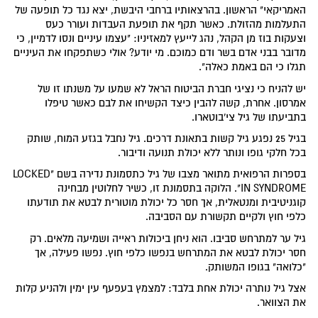
האמריקאי" הראשון. בהרצאותיו ברחבי היבשת, יצא נגד כל תופעה של
התעלמות מהזולת. כאשר תקף את תופעת העבדות ועורר כעס
וצעקות בוז מן הקהל, נהג לייעץ למאזיניו: "עצמו עיניים ונסו לדמיין, כי
מדובר בבני אדם בשר ודם כמוכם. מי יודע? אולי כשתפקחו את העיניים
תגלו כי הם באמת כאלה".
יש להניח כי נציגי חברת הביטוח הראל לא שמעו על משנתו זו של
אמרסון. אחרת, קשה להבין כיצד הקשיחו את לבם כאשר טיפלו
בתביעתו של גיל צי'בוטארו.
בגיל 25 נפגע גיל קשות בתאונת דרכים. גיל נחבל בגזע המוח, שותק
בכל חלקי גופו ונותר ללא יכולת תנועה ודיבור.
בספרות הרפואית מתואר מצבו של גיל כתסמונת נדירה בשם "LOCKED
IN SYNDROME". הלוקה בתסמונת זו, כשיר לחלוטין מבחינה
קוגניטיבית ומנטאלית, אך חסר כל יכולת מוטורית לבטא את תודעתו
כלפי חוץ ולקיים תקשורת עם הסביבה.
גיל ער למתרחש סביבו. הוא ניחן ביכולות ראייה ושמיעה מלאים. רק
חסר יכולת לבטא את המתרחש בנפשו כלפי חוץ. נפשו פעילה, אך
"כלואה" בגופו המשותק.
אצל גיל נותרה יכולת אחת בלבד: למצמץ בעפעף עין ימין ולהניע קלות
את הצוואר.