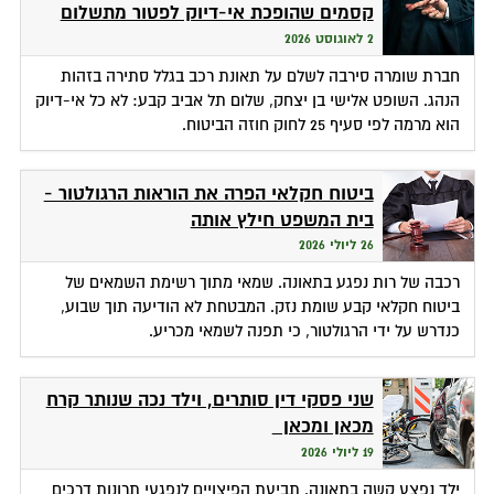
קסמים שהופכת אי-דיוק לפטור מתשלום
2 לאוגוסט 2026
חברת שומרה סירבה לשלם על תאונת רכב בגלל סתירה בזהות
הנהג. השופט אלישי בן יצחק, שלום תל אביב קבע: לא כל אי-דיוק
הוא מרמה לפי סעיף 25 לחוק חוזה הביטוח.
ביטוח חקלאי הפרה את הוראות הרגולטור -
בית המשפט חילץ אותה
26 ליולי 2026
רכבה של רות נפגע בתאונה. שמאי מתוך רשימת השמאים של
ביטוח חקלאי קבע שומת נזק. המבטחת לא הודיעה תוך שבוע,
כנדרש על ידי הרגולטור, כי תפנה לשמאי מכריע.
שני פסקי דין סותרים, וילד נכה שנותר קרח
מכאן ומכאן
19 ליולי 2026
ילד נפצע קשה בתאונה. תביעת הפיצויים לנפגעי תרונות דרכים