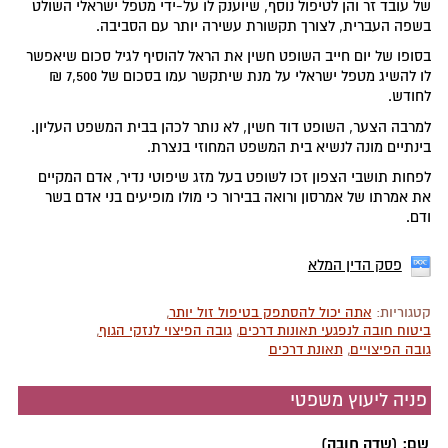
של עובד זר והן לטיפול נוסף, שיוענק לו על-ידי מטפל ישראלי השולט
בשפה העברית, לצורך תקשורת עשירה יותר עם הסביבה.
בסופו של יום חייב השופט חשין את הראל להוסיף לגיל סכום שיאפשר
לו להשיג מטפל ישראלי על מנת שיתקשר עמו בסכום של 7,500 ₪
לחודש.
למרבה הצער, השופט דוד חשין, לא נותר לכהן בבית המשפט העליון.
בינתיים מונה לנשיא בית המשפט המחוזי בנצרת.
לפחות תושבי הצפון זכו לשופט בעל מזג שיפוטי נדיר, אדם המקיים
את אמרתו של אמרסון ורואה בבירור כי מולו מופיעים בני אדם בשר
ודם.
פסק הדין המלא
קטגוריות:
אתה יכול להסתפק בטיפול זול יותר
,
ביטוח חובה לנפגעי תאונות דרכים
,
גובה הפיצוי לנזקי הגוף
,
גובה הפיצויים
,
תאונת דרכים
פניה ליעוץ משפטי
שם: (שדה חובה)