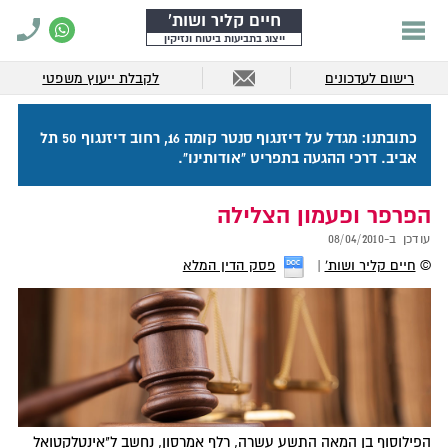
חיים קליר ושות'
ייצוג בתביעות ביטוח ונזיקין
רישום לעדכונים
לקבלת ייעוץ משפטי
כתובתנו: מגדל על דיזנגוף סנטר קומה 16, רחוב דיזנגוף 50 תל
אביב. דרכי ההגעה בתפריט "אודותינו".
הפרפר ופעמון הצלילה
עודכן ב-
08/04/2010
©
חיים קליר ושות'
פסק הדין המלא
הפילוסוף בן המאה התשע עשרה, רלף אמרסון, נחשב ל"אינטלקטואל