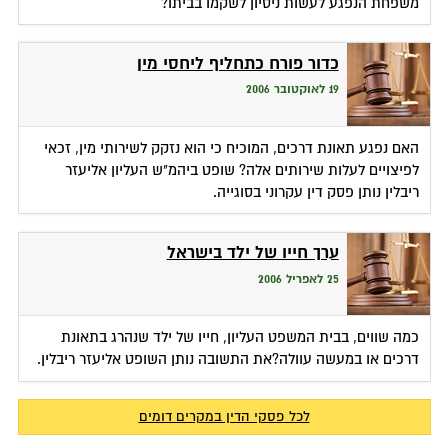
משפחת הנפגע לעשות ניסיון לשקמו בביתו?
כדור פורח כתחליף ליחסי מין
19 לאוקטובר 2006
האם נפגע תאונת דרכים, המוכיח כי הוא נזקק לשירותי מין, זכאי
לפיצויים לעלות שירותים אלה? שופט ביהמ"ש העליון אליעזר
ריבלין נותן פסק דין עקרוני בסוגייה.
ערך חייו של ילד בישראל
25 לאפריל 2006
כמה שווים, בבית המשפט העליון, חייו של ילד שנהרג בתאונת
דרכים או במעשה עוולה?את התשובה נותן השופט אליעזר ריבלין.
לכל פסקי הדין במקרים דומים