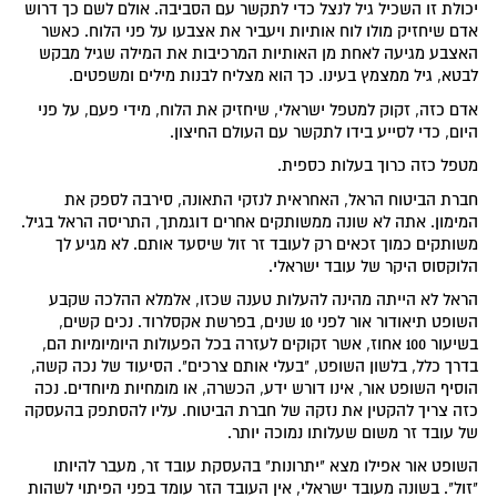
יכולת זו השכיל גיל לנצל כדי לתקשר עם הסביבה. אולם לשם כך דרוש
אדם שיחזיק מולו לוח אותיות ויעביר את אצבעו על פני הלוח. כאשר
האצבע מגיעה לאחת מן האותיות המרכיבות את המילה שגיל מבקש
לבטא, גיל ממצמץ בעינו. כך הוא מצליח לבנות מילים ומשפטים.
אדם כזה, זקוק למטפל ישראלי, שיחזיק את הלוח, מידי פעם, על פני
היום, כדי לסייע בידו לתקשר עם העולם החיצון.
מטפל כזה כרוך בעלות כספית.
חברת הביטוח הראל, האחראית לנזקי התאונה, סירבה לספק את
המימון. אתה לא שונה ממשותקים אחרים דוגמתך, התריסה הראל בגיל.
משותקים כמוך זכאים רק לעובד זר זול שיסעד אותם. לא מגיע לך
הלוקסוס היקר של עובד ישראלי.
הראל לא הייתה מהינה להעלות טענה שכזו, אלמלא ההלכה שקבע
השופט תיאודור אור לפני 10 שנים, בפרשת אקסלרוד. נכים קשים,
בשיעור 100 אחוז, אשר זקוקים לעזרה בכל הפעולות היומיומיות הם,
בדרך כלל, בלשון השופט, "בעלי אותם צרכים". הסיעוד של נכה קשה,
הוסיף השופט אור, אינו דורש ידע, הכשרה, או מומחיות מיוחדים. נכה
כזה צריך להקטין את נזקה של חברת הביטוח. עליו להסתפק בהעסקה
של עובד זר משום שעלותו נמוכה יותר.
השופט אור אפילו מצא "יתרונות" בהעסקת עובד זר, מעבר להיותו
"זול". בשונה מעובד ישראלי, אין העובד הזר עומד בפני הפיתוי לשהות