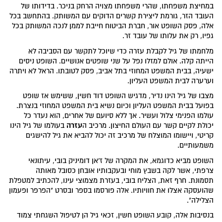
במחיצת משפחתו, שהרי משפחתו מצויה הרחק בניכר. בדידותו של
העובד הזר, גורמת ליצירת קשרים הדוקים עם המשותק. בהתחשב בכל
אלה, פסק השופט אור, חברת הביטוח חייבת לממן לנכה המשותק בכל
גפיו, רק את עלותו של עובד זר.
מלחמתו של גיל לקבלת עזרה כדי שיוכל לתקשר עם הסביבה לא
הייתה קלה. אולם למזלו נפל על שני שופטים אנושיים. השופט ניסים
ישעיה, בבית המשפט המחוזי בתל אביב, פסק לטובתו. הראל לא ויתרה
וערערה לבית המשפט העליון.
מצבו של גיל הינו נדיר, מדגיש השופט דוד חשין, ששימש אז שופט
בפועל בבית המשפט העליון וכיום נשיא בית המשפט המחוזי בנצרת.
עולמו הפנימי צלול ועשיר. אך ללא סיועם של אחרים, הוא נעדר כל
עזרה
יכולת לקיים קשר עם העולם החיצון. מרכיב ה
בעולמו של גיל הינו
קריטי, ויישומו המוצלח של מרכיב זה יכול להביא את גיל להישגים
משמעותיים.
השופט מביא כדוגמא, את המקרה של ז'אן דומיניק בובי, עיתונאי
צרפתי, אשר לקה בשבץ מוחי ובעקבותיו אובחן כסובל מאותה
תסמונת. חרף זאת, הצליח בובי, בעזרת מצמוצי עינו, להכתיב למטפלת
שהועסקה אצלו את חוויותיו. אלה פורסמו בספר ובסרט "הפרפר ופעמון
הצלילה".
בנסיבות אלה, קובע השופט חשין, זכאי גיל הן לטיפול השגחתי צמוד