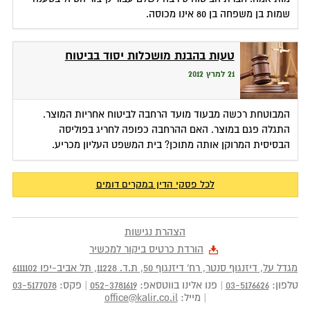
שמות בן משפחה בן 80 אינו מכוסה.
טעות בהבנת מושכלות יסוד בביטוח
21 למרץ 2012
המבוטחת רכשה מבעוד מועד הרחבה לביטוח אחריות המוצר.
התגלה פגם במוצר. האם ההרחבה כפופה לחריג בפוליסה
הבסיסית המרוקן אותה מתוכן? בית המשפט העליון מכריע.
לכל פסקי הדין במקרים דומים
הצהרת נגישות
הורדת כרטיס ביקור למכשיר
מגדל על, דיזנגוף סנטר, רח' דיזנגוף 50
, ת.ד.
11228
,
תל אביב-יפו
6111102
טלפון:
03-5176626
|
פנו אלינו בווטסאפ:
052-3781619
|
פקס:
03-5177078
|
מייל:
office@kalir.co.il