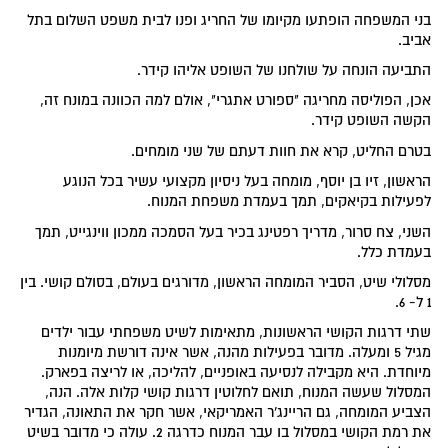
בני המשפחה הופתעו מקיומו של החריג ופנו לבית משפט השלום בתל
אביב.
התביעה הונחה על שולחנו של השופט אליהו קידר.
אכן, הפוליסה מחריגה "ספורט אתגרי", אולם למה הכוונה במונח זה,
הקשה השופט קידר.
בטרם החליט, קרא את חוות דעתם של שני מומחים.
הראשון, זיו בן יוסף, מומחה בעל ניסיון מקצועי עשיר בכל הנוגע
לפעילות בקיאקים, תמך בעמדת משפחת המנוח.
השני, צח סרור, מדריך רפטינג בכיר בעל הסמכה ממכון ווינגייט, תמך
בעמדת כלל.
מסלולי שיט, הסביר המומחה הראשון, מדורגים בעולם, בסולם קושי. בין
1 ל- 6.
שתי דרגות הקושי הראשונות, מתאימות לשיט משפחתי עבור ילדים
מגיל 5 ומעלה. מדובר בפעילות מהנה, אשר אינה דורשת מיומנות
מיוחדת. היא מקבילה לנסיעה באופניים, להליכה, או לריצה בפארק.
המסלול שעשה המנוח, תואם לחלוטין דרגות קושי קלות אלה. הנה,
הצביע המומחה, גם הריינג'ר האמריקאי, אשר חקר את התאונה, הגדיר
את רמת הקושי במסלול בו עבר המנוח כדרגה 2. עולה כי מדובר בשיט