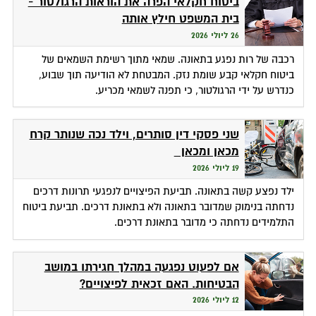
ביטוח חקלאי הפרה את הוראות הרגולטור -
בית המשפט חילץ אותה
26 ליולי 2026
רכבה של רות נפגע בתאונה. שמאי מתוך רשימת השמאים של
ביטוח חקלאי קבע שומת נזק. המבטחת לא הודיעה תוך שבוע,
כנדרש על ידי הרגולטור, כי תפנה לשמאי מכריע.
שני פסקי דין סותרים, וילד נכה שנותר קרח
מכאן ומכאן
19 ליולי 2026
ילד נפצע קשה בתאונה. תביעת הפיצויים לנפגעי תרונות דרכים
נדחתה בנימוק שמדובר בתאונה ולא בתאונת דרכים. תביעת ביטוח
התלמידים נדחתה כי מדובר בתאונת דרכים.
אם לפעוט נפגעה במהלך חגירתו במושב
הבטיחות. האם זכאית לפיצויים?
12 ליולי 2026