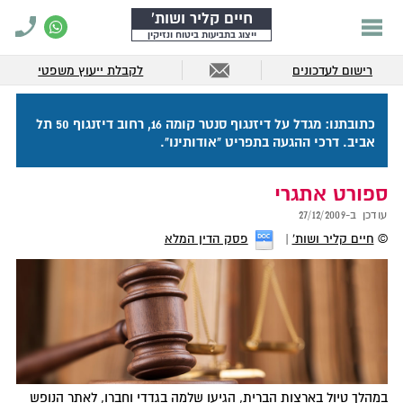
חיים קליר ושות'
ייצוג בתביעות ביטוח ונזיקין
רישום לעדכונים
לקבלת ייעוץ משפטי
כתובתנו: מגדל על דיזנגוף סנטר קומה 16, רחוב דיזנגוף 50 תל
אביב. דרכי ההגעה בתפריט "אודותינו".
ספורט אתגרי
עודכן ב-
27/12/2009
©
חיים קליר ושות'
פסק הדין המלא
במהלך טיול בארצות הברית, הגיעו שלמה בגדדי וחברו, לאתר הנופש