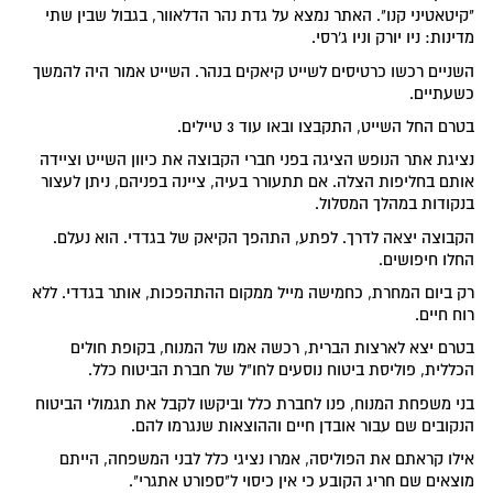
"קיטאטיני קנו". האתר נמצא על גדת נהר הדלאוור, בגבול שבין שתי
מדינות: ניו יורק וניו ג'רסי.
השניים רכשו כרטיסים לשייט קיאקים בנהר. השייט אמור היה להמשך
כשעתיים.
בטרם החל השייט, התקבצו ובאו עוד 3 טיילים.
נציגת אתר הנופש הציגה בפני חברי הקבוצה את כיוון השייט וציידה
אותם בחליפות הצלה. אם תתעורר בעיה, ציינה בפניהם, ניתן לעצור
בנקודות במהלך המסלול.
הקבוצה יצאה לדרך. לפתע, התהפך הקיאק של בגדדי. הוא נעלם.
החלו חיפושים.
רק ביום המחרת, כחמישה מייל ממקום ההתהפכות, אותר בגדדי. ללא
רוח חיים.
בטרם יצא לארצות הברית, רכשה אמו של המנוח, בקופת חולים
הכללית, פוליסת ביטוח נוסעים לחו"ל של חברת הביטוח כלל.
בני משפחת המנוח, פנו לחברת כלל וביקשו לקבל את תגמולי הביטוח
הנקובים שם עבור אובדן חיים וההוצאות שנגרמו להם.
אילו קראתם את הפוליסה, אמרו נציגי כלל לבני המשפחה, הייתם
מוצאים שם חריג הקובע כי אין כיסוי ל"ספורט אתגרי".