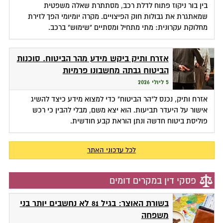
בין בור ניקוז פתוח לדלת רכב, מסתתרת שאלה משפטית
שמאתגרת את גבולות חוק הפיצויים. מקרה יומיומי הפך לזירת
מחלוקת עקרונית: מתי מתחיל ומסתיים "שימוש" ברכב.
אזרח ותיק ביקש מידע מהר הביטוח. סוכנות
הביטוח גבתה מחשבונו פרמיות
5 ליולי 2026
אזרח ותיק, נכנס ל"הר הביטוח" כדי למצוא מידע כיצד להשיג
אישור על היעדר תביעות. הוא יצא משם, מבלי להבין כי רכש
פוליסת ביטוח חדשה ונתן הוראת קבע חודשית.
לכל עדכוני האתר
פסקי דין במקרים דומים
בשורת האוצר: בגיל 81 לא נחשבים יותר בני
משפחה