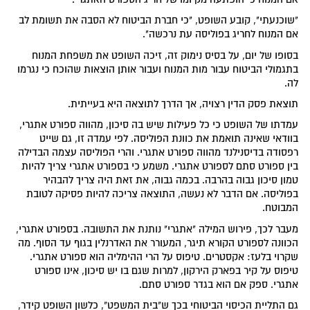
"שוכנעתי", קובע השופט, "כי חברת הביטוח לא הסבה את תשומת לב
אם המנוח לחריג בפוליסה עת נרכשה".
בסופו של יום, על בסיס נימוק זה, זיכה השופט את משפחת המנוח
בתגמולי הביטוח עבור מות המנוח ועבור אותן הוצאות שהוכח כי נגרמו
לה.
תוצאת פסק הדין רצויה, אך הדרך לתוצאה היא בעייתית.
עמדתו של השופט כי כל פעילות שיש בה סיכון, מהווה ספורט אתגרי,
בוודאי שאינה תואמת את כוונת הפוליסה. לפי עמדה זו, גם שייט
רפסודה בדיסנילנד מהווה ספורט אתגרי. והרי הפוליסה עצמה הבדילה
בין ספורט סתם לספורט אתגרי. משמע כי בספורט אתגרי צריך להיות
טמון סיכון גבוה בהרבה. בכמה גבוה, את זאת היה צריך להבהיר
בפוליסה. אם הדבר לא נעשה, התוצאה צריכה להיות פסיקה לטובת
המבוטח.
מעבר לכך, פירוש המילה "אתגרי" נותנת את התשובה. בספורט אתגרי,
הכוונה לספורט הקורא תיגר, המעורר את האדרנלין בגוף עד הסוף. מה
שקרוי בלעז: אקסטרים. טיפוס על הרי ההימליה הוא ספורט אתגרי.
טיפוס על קיר בפארק הירקון, למרות שגם בו יש סיכון, אינו ספורט
אתגרי. ספק אם הוא בגדר ספורט סתם.
גם התליית הכיסוי הביטוחי בכך ש"בית המשפט", כלשון השופט קידר,