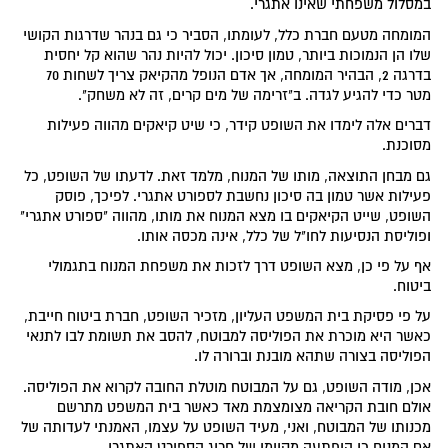
במסלול משפחתי שאינו אתגרי.
המומחה מטעם חברת כלל, לעומתו, הסביר כי גם בנהר שדרגות הקושי
שלו הן הנמוכות ביותר, טמון סיכון. יכול להיות נהר שהוא קל יחסית
בדרגה 2, הבהיר המומחה, אך אדם הנופל מהקיאק צריך לשחות 70
מטר כדי להגיע לגדה. ב"זרימה של מים קרים, זה לא משחק".
דברים אלה לימדו את השופט קידר, כי שיט קיאקים מהווה פעילות
מסוכנת.
גם מבחן התוצאה, מותו של המנוח, מלמד זאת. לדעתו של השופט, כל
פעילות אשר טמון בה סיכון נחשבת לספורט אתגרי. לפיכך, פוסק
השופט, שייט הקיאקים בו מצא המנוח את מותו, מהווה "ספורט אתגרי"
ופוליסת הנסיעות לחו"ל של כלל, אינה מכסה אותו.
אף על פי כן, מצא השופט דרך לזכות את משפחת המנוח בתגמולי
ביטוח.
על פי פסיקת בית המשפט העליון, מזכיר השופט, חברת ביטוח חייבת,
כאשר היא מוכרת את הפוליסה למבוטח, להסב את תשומת לבו לתנאי
הפוליסה בצורה שתהא מובנת וברורה לו.
אכן, מודה השופט, גם על המבוטח מוטלת החובה לקרוא את הפוליסה.
אולם חובת הקריאה מצומצמת מאד כאשר בית המשפט מתרשם
מכנותו של המבוטח, ואני, מעיד השופט על עצמו, האמנתי לעדותה של
אם המנוח כי הופתעה מקיומו של חריג הספורט האתגרי.