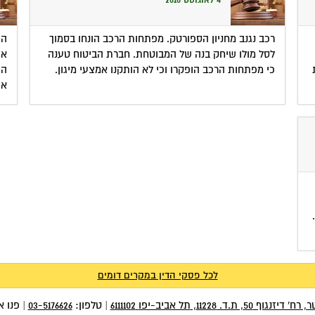
4 לאוגוסט 2010
רכב נגנב מחניון הספורטק. מפתחות הרכב הונחו בסמוך
המ
לסל מולו שיחק בנה של המבוטחת. חברת הביטוח טענה
את
כי מפתחות הרכב הופקרו וכי לא הותקנו אמצעי מיגון.
המ
אפ
לכל פסקי הדין במקרים דומים
 רח' דיזנגוף 50
, ת.ד.
11228
,
תל אביב-יפו
6111102
|
טלפון:
03-5176626
|
פנו א