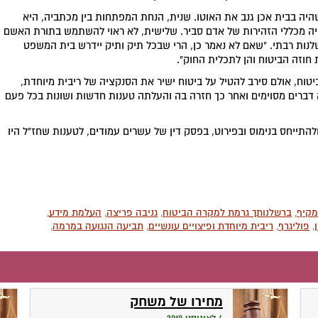
היה בבית אכן גנב את האוטו. שנית, הנחת המפתחות בין מכתביה, היא
טייה מכללי הזהירות של אדם סביר. שלישית, לא ראוי להשתמש בתורת האשם
לנות רבתי. "שאם לא נאמר כן, הרי שבכל תיק ותיק יידרש בית המשפט
חוזה הביטוח והן לתכלית החוק".
ביטוח, אולם סירב להטיל על ביטוח ישיר את הסנקציה של ריבית מיוחדת,
ה דברים מסוימים ואחר כך חזרה בה והעלתה טענות חדשות ושונות בכל פעם
התייחס בנימוס ובפירוט, בפסק דין של עשרים עמודים, לטענות שחז"ל היו
מקיף
,
ברשלנותך גרמת למקרה הביטוח
,
גניבה פריצה
,
העלמת מידע
,
,
פוליגרף
,
ריבית מיוחדת ופיצויים עונשיים
,
תביעה הנגועה במרמה
,
מחירו של משחק