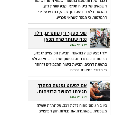
רכבה של רות נפגע בתאונה. שמאי מתוך רשימת
השמאים של ביטוח חקלאי קבע שומת נזק.
המבטחת לא הודיעה תוך שבוע, כנדרש על ידי
הרגולטור, כי תפנה לשמאי מכריע.
שני פסקי דין סותרים, וילד
נכה שנותר קרח מכאן
ומכאן
19 ליולי 2026
ילד נפצע קשה בתאונה. תביעת הפיצויים לנפגעי
תרונות דרכים נדחתה בנימוק שמדובר בתאונה ולא
בתאונת דרכים. תביעת ביטוח התלמידים נדחתה
כי מדובר בתאונת דרכים.
אם לפעוט נפגעה במהלך
חגירתו במושב הבטיחות.
האם זכאית לפיצויים?
12 ליולי 2026
בין בור ניקוז פתוח לדלת רכב, מסתתרת שאלה
משפטית שמאתגרת את גבולות חוק הפיצויים.