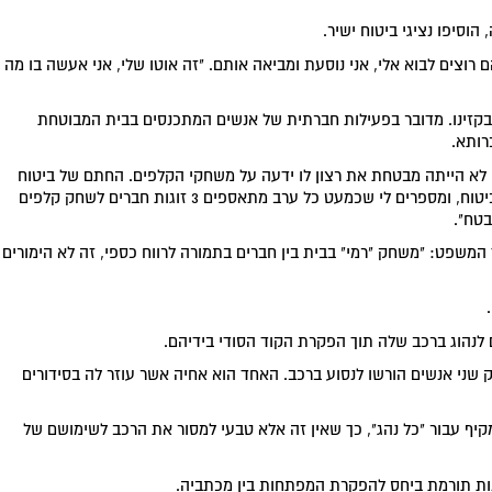
וסיפו נציגי ביטוח ישיר.
 רוצים לבוא אלי, אני נוסעת ומביאה אותם. "זה אוטו שלי, אני אעשה בו מה
ר בקזינו. מדובר בפעילות חברתית של אנשים המתכנסים בבית המבוטחת
רותא.
כי לא הייתה מבטחת את רצון לו ידעה על משחקי הקלפים. החתם של ביטוח
ישיר שהעיד במשפט הודה כי "אם מתקשרים אלי לעשות ביטוח, ומספרים לי שכמעט כל ערב מתאספים 3 זוגות חברים לשחק קלפים
משפט: "משחק "רמי" בבית בין חברים בתמורה לרווח כספי, זה לא הימורים
 לנהוג ברכב שלה תוך הפקרת הקוד הסודי בידיהם.
ק שני אנשים הורשו לנסוע ברכב. האחד הוא אחיה אשר עוזר לה בסידורים
מקיף עבור "כל נהג", כך שאין זה אלא טבעי למסור את הרכב לשימושם של
נות תורמת ביחס להפקרת המפתחות בין מכתביה.