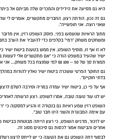
היא גם מסיעה את הידידים והמכרים שלה מביתם אל ביתה, ה
גם זה נכון, הודתה רצון. החברים מתקשרים, אומרים לי שהם
שאני רוצה. אני חופשייה".
מתוך הראיות שנשמעו בפני, פוסק השופט רזין, אין מדוב
ומשחקים משחק "רמי" בקלפים כדי להעביר את הערב בחב
לא זו אף זו, מוסיף השופט, אין ממש בטענת ביטוח ישיר 
תמורת סך של 50 – 100 ₪ למי שמנצח בכל משחק... אני אבטח".
גם החוקר הפרטי ששכרה ביטוח ישיר נאלץ להודות במהלך ה
בלתי חוקיים".
אף על פי כן, ביטוח ישיר עמדה במריה וסירבה לשלם לרצון.
יש לנו עוד טענה טובה, אמרו לשופט. רצון הרשתה לאחרים
השופט רזין שמע ראיות גם בנקודה זו והגיע למסקנה כי "ר
עם אימה המבוגרת והשני הינו חבר טוב".
יש לזכור, מדגיש השופט, כי רצון הייתה מבוטחת בביטוח 
אחרים והביטוח אמור לכסות גם סיכונים מסוג זה.
לבסוף דחה השופט גם את הטענה כי יש לייחס לרצון רשל