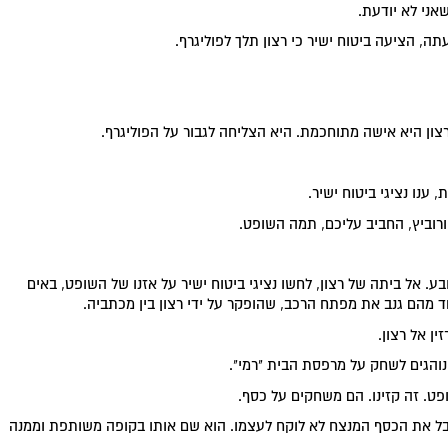
אני לא יודעת.
, הציעה ביטוח ישיר כי רצון תלך לפוליגרף.
 רצון היא אישה מתוחכמת. היא הצליחה לגבור על הפוליגרף.
 ענו נציגי ביטוח ישיר.
וביץ, החביב עליכם, תמה השופט.
בע. אל ביתה של רצון, לחשו נציגי ביטוח ישיר על אזנו של השופט, באים
מהם גנב את מפתח הרכב, שהופקר על ידי רצון בין מכתביה.
ן אל רצון.
 נוהגים לשחק על מרפסת הבית "רמי".
פט. זה קזינו. הם משחקים על כסף.
צון, כל מי שמפסיד, משלם למנצח 2 שקל. אבל את הכסף המנצח לא לוקח לעצמו. הוא שם אותו בקופה משותפת וממנה