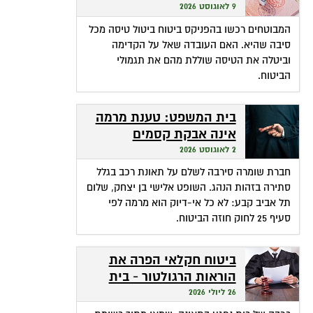
ביטול מכל סיבה?
9 לאוגוסט 2026
המבוטחים רכשו בהפניקס ביטוח ביטול טיסה מכל
סיבה שהיא. האם העובדה שאל על הקדימה
וביטלה את הטיסה שוללת מהם את תגמולי
הביטוח.
בית המשפט: טענת מרמה
אינה אבקת קסמים
שהופכת אי-דיוק לפטור
2 לאוגוסט 2026
מתשלום
חברת שומרה סירבה לשלם על תאונת רכב בגלל
סתירה בזהות הנהג. השופט אלישי בן יצחק, שלום
תל אביב קבע: לא כל אי-דיוק הוא מרמה לפי
סעיף 25 לחוק חוזה הביטוח.
ביטוח חקלאי הפרה את
הוראות הרגולטור - בית
המשפט חילץ אותה
26 ליולי 2026