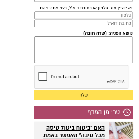
נא להזין מס. טלפון או כתובת דוא"ל, רצוי את שניהם
נושא הפניה: (שדה חובה)
טרי מן המדף
האם "ביטוח ביטול טיסה
מכל סיבה" מאפשר באמת