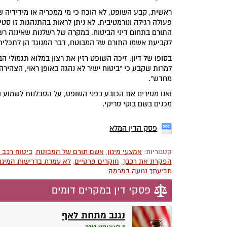
ראשית, קבע השופט, לא הוכח כי מי ממכריה או מידידיה ש
פעולה רגילה ונורמטיבית. לא ניתן לראות בהתנהגות זו ס
התורם בתחום דיני הביטוח, במקרה של רשלנות שאיננה רש
לקביעת אשמו התורם של המבוטח, דבר המנוגד הן לתכלית 
בסופו של דיון, זיכה השופט רזין את רצון במלוא תגמולי ה
למרות שקבע כי "ביטוח ישיר לא נהגה באופן ראוי, הצהיר
מחדש".
ואנו מסירים את הכובע בפני השופט, על הסבלנות לשמוע ול
מכנים בשם בוקי סריקי.
פסק הדין המלא
קטגוריות:
אמצעי מיגון
,
אשם תורם של המבוטח
,
ביטוח רכב 
הפקרת את רכבך
,
חוקרים פרטיים
,
לא עמדת בדרישות המיגון
תביעתך נגועה במרמה
פסקי דין במקרים דומים
נגנב מתחת לאף