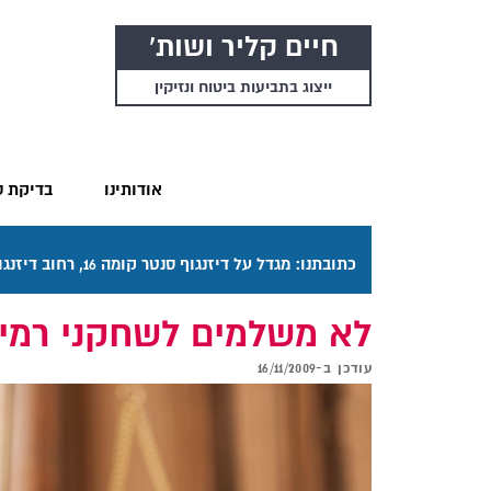
חיים קליר ושות'
ייצוג בתביעות ביטוח ונזיקין
אודותינו
בדיקת ס
כתובתנו: מגדל על דיזנגוף סנטר קומה 16, רחוב דיזנגוף 50 תל אביב. דרכי ההגעה בתפריט "אודותינו".
לא משלמים לשחקני רמי
עודכן ב-
16/11/2009