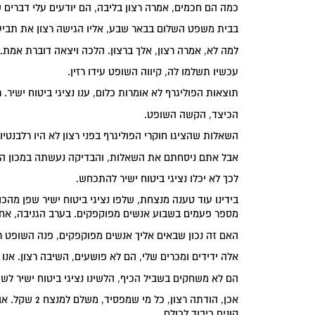
כמה הם חכמים, אמרה רצון בליבה, הם יודעים עלי דברים ש
בבית משפט השלום בבאר שבע, אליו הגישה רצון את תביעתה
למה לא, אמרה רצון, אלך ברצון. הלכה ויצאה דוברת אמת.
עכשיו תשלמו לה, קיווה השופט עידו רזין.
תוצאות הפוליגרף לא אומרות כלום, ענו נציגי ביטוח ישיר.
הכיצד, הקשה השופט.
השאלות שהציגו חוקרי הפוליגרף בפני רצון לא היו רלבנטיות,
אבל אתם ניסחתם את השאלות, והבדיקה נעשתה במכון הור
לכך לא יכלו נציגי ביטוח ישיר להתכחש.
בידינו עוד טענה מנצחת, שלפו נציגי ביטוח ישיר שפן מהכו
מספר פעמים בשבוע אנשים מפוקפקים. בערב הגניבה, אחד 
האם זה נכון שבאים אליך אנשים מפוקפקים, פנה השופט רזי
אלה ידידים ומכרים שלי, הם לא פושעים, השיבה רצון. אנו
הם לא משחקים בשביל הכיף, הלשינו נציגי ביטוח ישיר לשו
אכן, הודתה ר
קונים כיבוד לכולם.