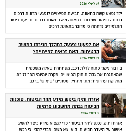
19 ליולי 2026
ילד נפצע קשה בתאונה. תביעת הפיצויים לנפגעי תרונות דרכים
נדחתה בנימוק שמדובר בתאונה ולא בתאונת דרכים. תביעת ביטוח
התלמידים נדחתה כי מדובר בתאונת דרכים.
אם לפעוט נפגעה במהלך חגירתו במושב
הבטיחות. האם זכאית לפיצויים?
12 ליולי 2026
בין בור ניקוז פתוח לדלת רכב, מסתתרת שאלה משפטית
שמאתגרת את גבולות חוק הפיצויים. מקרה יומיומי הפך לזירת
מחלוקת עקרונית: מתי מתחיל ומסתיים "שימוש" ברכב.
אזרח ותיק ביקש מידע מהר הביטוח. סוכנות
הביטוח גבתה מחשבונו פרמיות
5 ליולי 2026
אזרח ותיק, נכנס ל"הר הביטוח" כדי למצוא מידע כיצד להשיג
אישור על היעדר תביעות. הוא יצא משם, מבלי להבין כי רכש