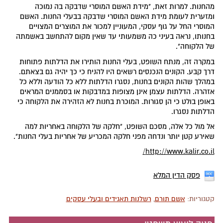
מהחנות. למרות זאת, "מידת האשם המוסרי שדבקה בה נמוכה
ומזערית לעומת מידת האשם המוסרי שדבקה בבעלי החנות. האשם
המוסרי החל על גוף עסקי, המעוניין למכור את המוצרים המצויים
בחנותו, נראה בעיני כה משמעותי עד שאין מקום להתחשב באשמתה
של הלקוחה".
במקרה זה, מנתח השופט, בעלי החנות הותירו את הדלתות פתוחות
דרך קבע. הקונים הנכנסים רשאים היו להניח כי כך יהיה גם בצאתם.
במהלך שהות הקונים בחנות, נסגרו הדלתות ללא כל הודעה וללא כל
אזהרה. הדלתות עצמן אינן מצופות במדבקות או בסממנים המראים
באופן בולט כי הן סגורות. המוכרת בחנות לא הזהירה את הלקוחה כי
הדלתות נסגרו.
אל מול כל אלה, מסכם השופט, "חלקה של הלקוחה באחריות למה
שאירע קטן יותר ונדחה מפני חלקה המכריע של אחריות בעלי החנות".
http://www.kalir.co.il/
פסק הדין המלא
קטגוריות:
אשם תורם
,
רשלנות תאגידים ובעלי עסקים