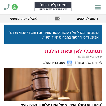
חיים קליר ושות'
ייצוג בתביעות ביטוח ונזיקין
רישום לעדכונים
לקבלת ייעוץ משפטי
כתובתנו: מגדל על דיזנגוף סנטר קומה 16, רחוב דיזנגוף 50 תל
אביב. דרכי ההגעה בתפריט "אודותינו".
תסתכלי לאן שאת הולכת
עודכן ב-
13/07/2009
©
חיים קליר ושות'
פסק הדין המלא
האור הוא השלד האמיתי של האדריכלות והזכוכית היא
"