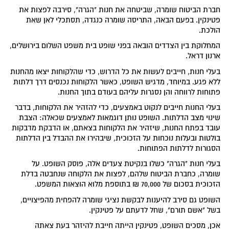
חברת הביטוח שומרה, שביטחה את חנות "הגרה", סירבה לפצות את
פטינקין. בפעם הבאה, התריסה שומרה כנגדה, תסתכלי לאן שאת
הולכת.
המחלוקת בין הצדדים הובאה בפני שופט בית משפט השלום בירושלים,
ארנון דראל.
בעלי חנות, חייבים לעשות את כל הדרוש, כדי שהלקוחות יצאו מהחנות
ללא פגע. במיוחד, מדגיש השופט, כאשר הלקוחות נכנסים דרך דלתות
פתוחות לרווחה והן נסגרות עליהם בעודם בתוך החנות.
בעלי החנות חייבים לנקוט באמצעים, כדי להזהיר את הלקוחות, בדבר
שינוי מצב הדלתות. השופט נותן דוגמאות לאמצעים שכאלה: הצבת
עובד בפתח החנות, שיזהיר את הלקוחות בצאתם, או הדבקת מדבקות
בולטות ובעלות נוכחות על הזכוכית, שיבהירו את ההבדל בין הדלתות
הסגורות לדלתות הפתוחות.
בעלי חנות "הגרה" כשלו בנקיטת צעדים אלה, פוסק השופט. על
שומרה, כחברת הביטוח שלהם, לפצות את הלקוחה שנחבטה בדלת
הזכוכית בסכום של 70,000 ₪ בתוספת מלוא הוצאות המשפט.
השופט גם סירב להיענות לבקשת נציגי שומרה להפחית מהפיצויים,
בשל "אשם תורם", שחל לדעתם על פטינקין.
אכן, מסכים השופט, פטינקין הייתה חייבת להיזהר בעת צאתה