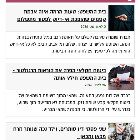
בית המשפט: טענת מרמה אינה אבקת
קסמים שהופכת אי-דיוק לפטור מתשלום
2 לאוגוסט 2026
חברת שומרה סירבה לשלם על תאונת רכב בגלל סתירה בזהות
הנהג. השופט אלישי בן יצחק, שלום תל אביב קבע: לא כל אי-דיוק
הוא מרמה לפי סעיף 25 לחוק חוזה הביטוח.
ביטוח חקלאי הפרה את הוראות הרגולטור -
בית המשפט חילץ אותה
26 ליולי 2026
רכבה של רות נפגע בתאונה. שמאי מתוך רשימת השמאים של
ביטוח חקלאי קבע שומת נזק. המבטחת לא הודיעה תוך שבוע,
כנדרש על ידי הרגולטור, כי תפנה לשמאי מכריע.
שני פסקי דין סותרים, וילד נכה שנותר קרח
מכאן ומכאן