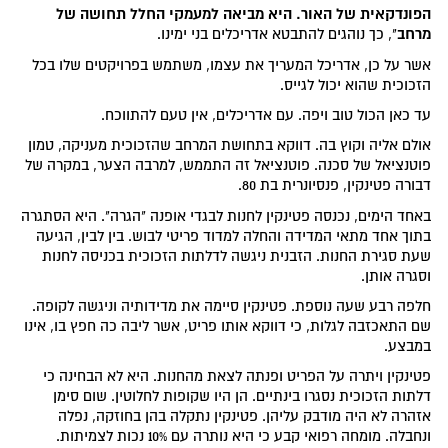
הפונדקאית של האור. היא מביאה למעמקי החלל תחושה של
מרחב
", כך נוהגים להתבטא אדריכלים בני ימינו.
אשר על כן, אדריכל המעריך את עצמו, משתמש בפרויקטים שלו בכל
הזכוכית שהוא יכול לגייס.
עד כאן הכול טוב ויפה. עם אדריכלים, אין טעם להתווכח.
אולם אליה וקוץ בה. דווקא בתחושת המרחב שהזכוכית מעניקה, טמון
פוטנציאל של סכנה. פוטנציאל זה התממש, למרבה הצער, במקרה של
דבורה פטינקין, פנסיונרית בת 80.
באחד הימים, נכנסה פטינקין לחנות לבגדי אופנה "הגרה". היא הסתגרה
בתוך אחד מתאי המדידה והחלה למדוד פריטי לבוש. בין לבין, הגיעה
שעת סגירת החנות. הזבנית ניגשה לדלתות הזכוכית בכניסה לחנות
וסגרה אותן.
חלפה רבע שעה נוספת. פטינקין סיימה את מדידותיה וניגשה לקופה.
שם התאכזבה לגלות, כי דווקא אותו פריט, אשר ליבה כה חפץ בו, אינו
במבצע.
פטינקין ויתרה על הפריט ופנתה לצאת מהחנות. היא לא הבחינה כי
דלתות הזכוכית נסגרו בינתיים. הן היו שקופות לחלוטין. שום סימן
אזהרה לא היה מודבק עליהן. פטינקין נתקלה בהן בחוזקה, נפלה
ונחבלה. מומחה רפואי קבע כי היא נותרה עם 10% נכות לצמיתות.