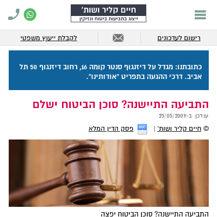
חיים קליר ושות'
ייצוג בתביעות ביטוח ונזיקין
רישום לעדכונים
לקבלת ייעוץ משפטי
כתובתנו: מגדל על דיזנגוף סנטר קומה 16, רחוב דיזנגוף 50 תל
אביב. דרכי ההגעה בתפריט "אודותינו".
התביעה התיישנה? סוכן הביטוח ישלם
עודכן ב-
25/05/2009
©
חיים קליר ושות'
פסק הדין המלא
התביעה התיישנה? סוכן הביטוח יפצה