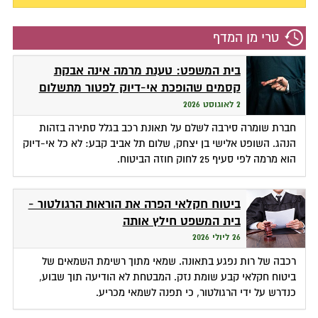
טרי מן המדף
בית המשפט: טענת מרמה אינה אבקת
קסמים שהופכת אי-דיוק לפטור מתשלום
2 לאוגוסט 2026
חברת שומרה סירבה לשלם על תאונת רכב בגלל סתירה בזהות
הנהג. השופט אלישי בן יצחק, שלום תל אביב קבע: לא כל אי-דיוק
הוא מרמה לפי סעיף 25 לחוק חוזה הביטוח.
ביטוח חקלאי הפרה את הוראות הרגולטור -
בית המשפט חילץ אותה
26 ליולי 2026
רכבה של רות נפגע בתאונה. שמאי מתוך רשימת השמאים של
ביטוח חקלאי קבע שומת נזק. המבטחת לא הודיעה תוך שבוע,
כנדרש על ידי הרגולטור, כי תפנה לשמאי מכריע.