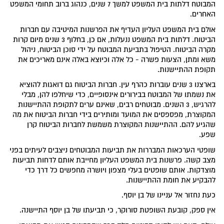
המבוטח דלתות בית המשפט למשך 7 שנים, כנהוג ברוב תחומי המשפט
האחרים.
אולם בית המשפט העליון העדיף את הפרשנות המיטיבה עם חברות
הביטוח. דלתות בית המשפט ננעלות, אם כן, בחלוף 3 שנים מיום קרות
מקרה הביטוח. הטיפול בתביעת המבוטח על ידי סוכן הביטוח, ניהול
משא ומתן, הצעות פשרה - כל אלה וכיוצא באלה אינם מאריכים את
תקופת ההתיישנות.
בארצנו 3 שנים עוברות כהרף עין. חברות הביטוח גם דואגות להוציא
את נשמתו של המבוטח בבירורים אינסופיים, כדי שיחלפו להן, מבלי
להרגיש, 3 השנים. מבוטחים רבים, שאינם ערים לתקופת ההתיישנות
המקוצרת, מפספסים את המועד ומותירים בידי חברות הביטוח את מה
שהגיע להם. ההתיישנות המקוצרת משמשת לחברות הביטוח קרן
שפע.
שופטי הערכאות המבררות את תביעות המבוטחים ניצבים לעיתים בפני
מצב קשה. פרשנות בית המשפט העליון מחייבת אותם לדחות תביעות
מוצדקות. אותם שופטים בעלי מצפון ויושרה מחפשים כל דרך כדי
להבקיע את חומת ההתיישנות.
כעת נחזור אל עניינו של בן יוסף.
אין ספק, קובעת השופטת סורוקר, כי תביעתו של בן יוסף התיישנה.