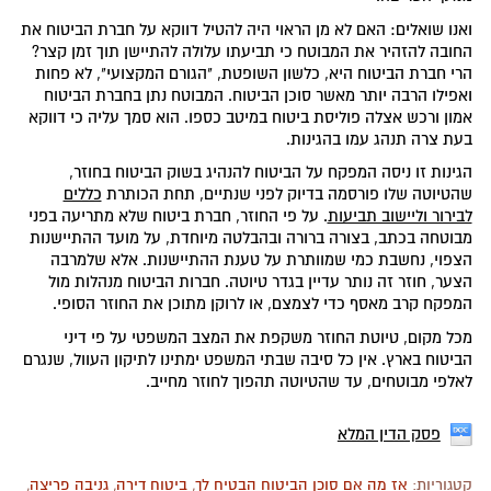
ואנו שואלים: האם לא מן הראוי היה להטיל דווקא על חברת הביטוח את
החובה להזהיר את המבוטח כי תביעתו עלולה להתיישן תוך זמן קצר?
הרי חברת הביטוח היא, כלשון השופטת, "הגורם המקצועי", לא פחות
ואפילו הרבה יותר מאשר סוכן הביטוח. המבוטח נתן בחברת הביטוח
אמון ורכש אצלה פוליסת ביטוח במיטב כספו. הוא סמך עליה כי דווקא
בעת צרה תנהג עמו בהגינות.
הגינות זו ניסה המפקח על הביטוח להנהיג בשוק הביטוח בחוזר,
שהטיוטה שלו פורסמה בדיוק לפני שנתיים, תחת הכותרת
כללים
לבירור וליישוב תביעות
. על פי החוזר, חברת ביטוח שלא מתריעה בפני
מבוטחה בכתב, בצורה ברורה ובהבלטה מיוחדת, על מועד ההתיישנות
הצפוי, נחשבת כמי שמוותרת על טענת ההתיישנות. אלא שלמרבה
הצער, חוזר זה נותר עדיין בגדר טיוטה. חברות הביטוח מנהלות מול
המפקח קרב מאסף כדי לצמצם, או לרוקן מתוכן את החוזר הסופי.
מכל מקום, טיוטת החוזר משקפת את המצב המשפטי על פי דיני
הביטוח בארץ. אין כל סיבה שבתי המשפט ימתינו לתיקון העוול, שנגרם
לאלפי מבוטחים, עד שהטיוטה תהפוך לחוזר מחייב.
פסק הדין המלא
קטגוריות:
אז מה אם סוכן הביטוח הבטיח לך
,
ביטוח דירה
,
גניבה פריצה
,