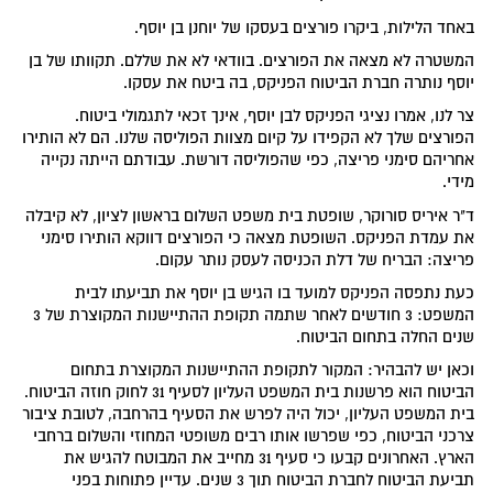
באחד הלילות, ביקרו פורצים בעסקו של יוחנן בן יוסף.
המשטרה לא מצאה את הפורצים. בוודאי לא את שללם. תקוותו של בן
יוסף נותרה חברת הביטוח הפניקס, בה ביטח את עסקו.
צר לנו, אמרו נציגי הפניקס לבן יוסף, אינך זכאי לתגמולי ביטוח.
הפורצים שלך לא הקפידו על קיום מצוות הפוליסה שלנו. הם לא הותירו
אחריהם סימני פריצה, כפי שהפוליסה דורשת. עבודתם הייתה נקייה
מידי.
ד"ר איריס סורוקר, שופטת בית משפט השלום בראשון לציון, לא קיבלה
את עמדת הפניקס. השופטת מצאה כי הפורצים דווקא הותירו סימני
פריצה: הבריח של דלת הכניסה לעסק נותר עקום.
כעת נתפסה הפניקס למועד בו הגיש בן יוסף את תביעתו לבית
המשפט: 3 חודשים לאחר שתמה תקופת ההתיישנות המקוצרת של 3
שנים החלה בתחום הביטוח.
וכאן יש להבהיר: המקור לתקופת ההתיישנות המקוצרת בתחום
הביטוח הוא פרשנות בית המשפט העליון לסעיף 31 לחוק חוזה הביטוח.
בית המשפט העליון, יכול היה לפרש את הסעיף בהרחבה, לטובת ציבור
צרכני הביטוח, כפי שפרשו אותו רבים משופטי המחוזי והשלום ברחבי
הארץ. האחרונים קבעו כי סעיף 31 מחייב את המבוטח להגיש את
תביעת הביטוח לחברת הביטוח תוך 3 שנים. עדיין פתוחות בפני