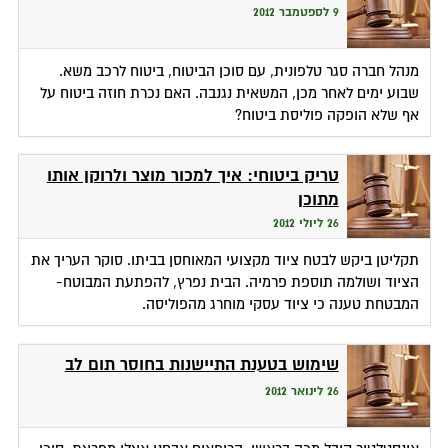
9 לספטמבר 2012
מנהל חברה סגר טלפונית, עם סוכן הביטוח, ביטוח לרכב משא.
שבוע ימים לאחר מכן, המשאית נגנבה. האם נכרת חוזה ביטוח על
אף שלא הופקה פוליסת ביטוח?
טריק ביטוחי: איך למכור מוצר ולרוקן אותו
מתוכן
26 ליולי 2012
תקליטן ביקש לבטח ציוד מקצועי המאוחסן בביתו. סוקר העריך את
הציוד ושולמה תוספת פרמיה. הבית נפרץ, להפתעת המבוטח-
המבטחת טענה כי ציוד עסקי מוחרג מהפוליסה.
שימוש בטענת התיישנות בחוסר תום לב
26 לינואר 2012