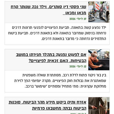
שני פסקי דין סותרים, וילד נכה שנותר קרח
מכאן ומכאן
19 ליולי 2026
ילד נפצע קשה בתאונה. תביעת הפיצויים לנפגעי תרונות דרכים
נדחתה בנימוק שמדובר בתאונה ולא בתאונת דרכים. תביעת ביטוח
התלמידים נדחתה כי מדובר בתאונת דרכים.
אם לפעוט נפגעה במהלך חגירתו במושב
הבטיחות. האם זכאית לפיצויים?
12 ליולי 2026
בין בור ניקוז פתוח לדלת רכב, מסתתרת שאלה משפטית
שמאתגרת את גבולות חוק הפיצויים. מקרה יומיומי הפך לזירת
מחלוקת עקרונית: מתי מתחיל ומסתיים "שימוש" ברכב.
אזרח ותיק ביקש מידע מהר הביטוח. סוכנות
הביטוח גבתה מחשבונו פרמיות