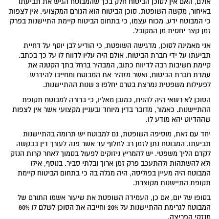
אולם, האם אין לסוכן הביטוח חלק בכך שהמבוטח הגיש את תביעתו
באיחור, מקשה השופטת. סוכן הביטוח הוא הגורם המקצועי. אין לצפות
כי המבוטח ידע, מכוח עצמו, כי בתחום הביטוח קיימת התיישנות בפרק
זמן קצר יחסית מן המקובל.
אני מאמינה לסוכן, מדגישה השופטת, כי הודיע לבן יוסף על דחיית
תביעתו על ידי חברת הביטוח. אולם היה עליו לדווח לו על כך בכתב.
קיימת חשיבות רבה לדיווח כתוב, המבהיר ברחל בתך הקטנה את
עמדת חברת הביטוח, ואשר מזהיר את המבוטח ומחייבו להידרש
לפעילות משפטית נמרצת בטרם יחלפו 3 שנות ההתיישנות.
הסוכן לא רשאי היה להניח, כמובן מאליו, כי ברורה למבוטח תקופת
ההתיישנות. כאמור, מדובר בדין מיוחד ובעניין מקצועי אשר אין לצפות
שההדיוט יהא מודע לו.
יחד עם זאת, מוסיפה השופטת, גם למבוטח יש תרומה בהתיישנות
תביעתו. המבוטח נתן לזמן רב לחלוף עד אשר פנה לעורך דין בבקשה
לקדם הליך משפטי. יש להמריץ ניזוקים לפעול בסמוך לאחר קרות הנזק
ולא להשתהות ולהתעכב פרק זמן ארוך ובלתי סביר. בנוסף, אילו
המבוטח היה מעיין בפוליסה, היה מגלה בה כי בתחום הביטוח קיימת
תקופת התיישנות מקוצרת.
בסופו של יום, אם כן, העמידה השופטת את שיעור אשמו התורם של
המבוטח לגרימת ההתיישנות על 20% וחייבה את הסוכן לשלם לו 80%
מנזקי הפריצה.