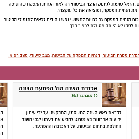
. הראל טוענת לניתוק הרצף הביטוחי רק לאור הנחית המפקח שהוסיפה
 את הנחית המפקח, ומוציאה את כל עוקצה".
וח הנחית המפקח גם זכויות לתשושי נפש ויהודית זכאית לתגמולי הביטוח
ת לסקו לא הייתה מסוגלת לכפור בכך.
גדרת מקרה הביטוח
,
הנחיות המפקח על הביטוח
,
מצב סיעודי
,
מצב רפואי
,
אכזבת השנה מול הפתעת השנה
30 לנובמבר 2013
לקראת ראש השנה התשס"ט, התבקשנו על ידי עיתון
הא
ידיעות אחרונות באינטרנט להביע את דעתנו לגבי השנה
אר
החולפת בתחום הביטוח: על האכזבה וההפתעה.
המ
הר