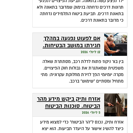
ילד נפצע קשה בתאונה. תביעת הפיצויים לנפגעי
תרונות דרכים נדחתה בנימוק שמדובר בתאונה ולא
בתאונת דרכים. תביעת ביטוח התלמידים נדחתה
כי מדובר בתאונת דרכים.
אם לפעוט נפגעה במהלך
חגירתו במושב הבטיחות.
האם זכאית לפיצויים?
12 ליולי 2026
בין בור ניקוז פתוח לדלת רכב, מסתתרת שאלה
משפטית שמאתגרת את גבולות חוק הפיצויים.
מקרה יומיומי הפך לזירת מחלוקת עקרונית: מתי
מתחיל ומסתיים "שימוש" ברכב.
אזרח ותיק ביקש מידע מהר
הביטוח. סוכנות הביטוח
גבתה מחשבונו פרמיות
5 ליולי 2026
אזרח ותיק, נכנס ל"הר הביטוח" כדי למצוא מידע
כיצד להשיג אישור על היעדר תביעות. הוא יצא