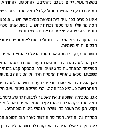
בקיצור ADL: לקום ולשכב, להתלבש ולהתפשט, להתרחץ, לאכול ולשתות, לשלוט על הסוגרים וניידות.
המפקח קבע כי הנחייתו תחול על כל הפוליסות בשוק שיימכרו או יחודשו מיום 2003
איננו כופרים בכך שיהודית נמצאת במצב של תשישות נפש
הנחיה שהוסיפה לפוליסה גם את תשושי הנפש.
הבסיסיות היומיומיות.
השופטת ערקובי דחתה את טענת הראל כי הנחיית המפקח 
אכן הפוליסה נמכרה בבית האבות עוד בטרם פורסמה הנח
בפוליסה המתחדשת כל 3 שנים. והרי המ
1.9.2003. מכאן שהנחיית המפקח חלה על הפוליסה בעת שחודשה בפעם השנייה בשנת 2005.
כאן העלתה הראל טענה חריפה: בעת חידוש הפוליסה בפעם
המתחדשת כשהיא כבר חולה. והרי פוליסת ביטוח אינה חל
אכן, מסכימה השופטת, אין לאפשר למבוטח להשיג כיסוי בי
הפוליסות שקדמו לה נשמר רצף ביטוחי. המפקח אפילו צפה
וקבע תקופת מעבר בה ישולמו תגמולי ביטוח מופחתים.
במקרה של יהודית, הפוליסה חודשה לאחר תום תקופת המעב
לא זו אף זו: אילו הכירה הראל קודם לחידוש הפוליסה בכ