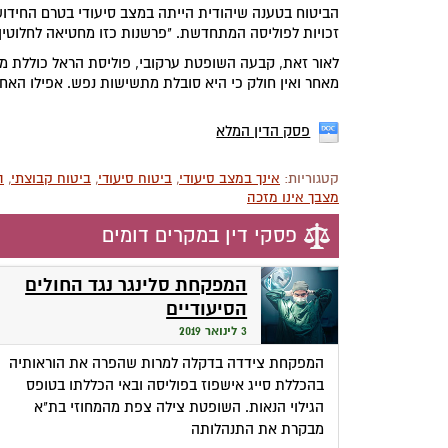
הביטוח בטענה שיהודית הייתה במצב סיעודי בטרם החידוש
זכויות לפוליסה המתחדשת. "פרשנות כזו מחטיאה לחלוטין
לאור זאת, קבעה השופטת ערקובי, פוליסת הראל כוללת מכ
מאחר ואין חולק כי היא סובלת מתשישות נפש. אפילו האחו
פסק הדין המלא
קטגוריות:
אינך במצב סיעודי
,
ביטוח סיעודי
,
ביטוח קבוצתי
,
ה
מצבך אינו מזכה
פסקי דין במקרים דומים
המפקחת סלינגר נגד החולים
הסיעודיים
3 לינואר 2019
המפקחת צידדה בדקלה למרות שהפרה את הוראותיה
בהכללת סייג אישפוז בפוליסה ובאי הכללתו בטופס
הגילוי הנאות. השופטת צילה צפת מהמחוזי בת"א
מבקרת את התנהלותה