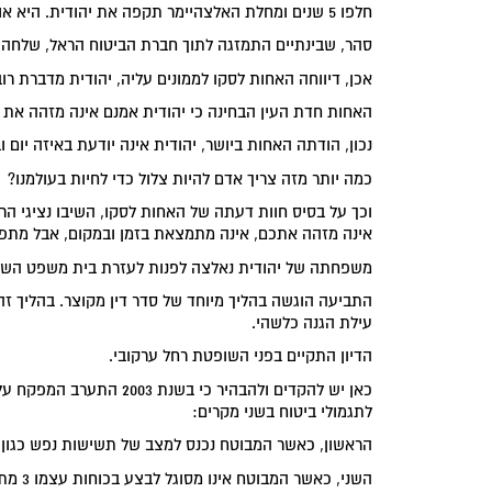
חלפו 5 שנים ומחלת האלצהיימר תקפה את יהודית. היא אושפזה במחלקה לתשושי נפש של המרכז הגריאטרי נווה גיל הזהב.
סהר, שבינתיים התמזגה לתוך חברת הביטוח הראל, שלחה א
אכן, דיווחה האחות לסקו לממונים עליה, יהודית מדברת רוב
האחות חדת העין הבחינה כי יהודית אמנם אינה מזהה את 
נכון, הודתה האחות ביושר, יהודית אינה יודעת באיזה יום 
כמה יותר מזה צריך אדם להיות צלול כדי לחיות בעולמנו?
וכך על בסיס חוות דעתה של האחות לסקו, השיבו נציגי הר
אינה מזהה אתכם, אינה מתמצאת בזמן ובמקום, אבל מתפקדת
משפחתה של יהודית נאלצה לפנות לעזרת בית משפט השלו
התביעה הוגשה בהליך מיוחד של סדר דין מקוצר. בהליך זה
עילת הגנה כלשהי.
הדיון התקיים בפני השופטת רחל ערקובי.
כאן יש להקדים ולהבהיר כי
לתגמולי ביטוח בשני מקרים:
הראשון, כאשר המבוטח נכנס למצב של תשישות נפש כגון