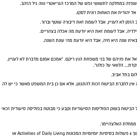
ל יהודית את האחות רונית לסקו.
 הזמן לא לעניין, אבל לעומת זאת דיבורה שוטף וברור.
ילדיה, אבל לעומת זאת היא יודעת מה אכלה בצהריים.
ובאיזו שנה היא חיה, אבל היא יודעת מהי עונת השנה.
אל את פניהם של בני משפחת הנץ ריקם. "אמכם אמנם מדברת לא לעניין,
... הלוואי על כולנו".
ם בתל אביב.
 אין לחברת הביטוח זכות להתגונן, אלא אם כן בית המשפט מאשר כי יש לה
 בשנת 2003 התערב המפקח על הביטוח בשוק הפוליסות הסיעודיות וקבע כי מבוטח בפוליסה סיעודית זכאי
 ממחלת האלצהיימר.
השני, כאשר המבוטח אינו מסוגל לבצע בכוחות עצמו 3 מתוך 6 פעולות בסיסיות יומיומיות המכונות Activities of Daily Living או