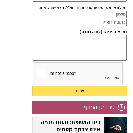
נא להזין מס. טלפון או כתובת דוא"ל, רצוי את שניהם
נושא הפניה: (שדה חובה)
טרי מן המדף
בית המשפט: טענת מרמה
אינה אבקת קסמים