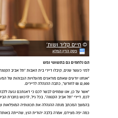
©
חיים קליר ושות'
פסק הדין המלא
הם נלחמים גם בתשושי נפש
לפני כעשר שנים, קיבלו דיירי בית האבות "תל אביב הקטנה
"אנחנו יודעים שאתם מודאגים מהעלויות הגבוהות של המע
12,000 ₪ לחודש", כתבה ההנהלה לדיירים.
"אשר על כן, אנו שמחים לבשר לכם כי דאגתכם נגעה ללבה
לכם, דיירי "תל אביב הקטנה", בכל גיל, לרכוש בחברת הביטו
בהמשך המכתב מנתה ההנהלה את תכונותיה המופלאות של 
כמה יפה מצידם, אמרה בלבה יהודית הנץ, שהייתה באותה עת בת 85. יהודית הצטר