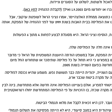
1.9. ואילך (לקבלת ההנחיה
לחץ כאן
).
 כתוצאה ממחלת האלצהיימר, אמרו נציגי הראל לשופטת ערקובי, אבל
הפוליסה שלנו אינה מקנה זכויות לתשושי נפש. אנחנו מכרנו את הפוליסה בבית האבות בשנת 1999 עוד לפני ההנחיה של המפקח, אותה
גם המקרה השני המזכה בתגמולי ביטוח לא מתקיים ביהודית, הוסיפו נציגי הראל. היא מסוגלת לבצע לפחות 4 מתוך 6 הפעולות
אינה חלה על הפוליסה שלה.
יית המפקח, אבל במשפט הודתה היועצת המשפטית של הראל כי מדובר
פקח קבע בהנחיתו במפורש כי היא תחול על כל פוליסה שתימכר או שתחודש החל מיום
 השנייה, יהודית הייתה כבר תשושת נפש. משמע שהיא נכנסה לפוליסה
ה על מקרה ביטוח שכבר ארע.
טוחי למפרע. אולם בענייננו הפוליסה אינה חדשה אלא מתחדשת. בינה לבין
 מקרה שכזה, בו הזכויות על פי הפוליסה המתחדשת יחולו רטרואקטיבית
ר. לכן היא זכאית לקבל את מלוא תגמולי הביטוח.
ך שיהודית היא במצב סיעודי, היא לא הייתה מפסיקה את תשלום תגמולי