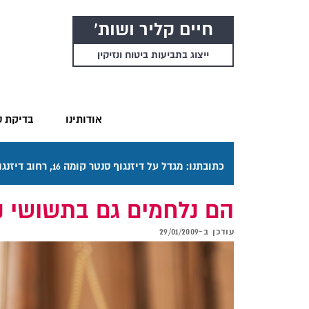
חיים קליר ושות'
ייצוג בתביעות ביטוח ונזיקין
אודותינו
בדיקת ס
כתובתנו: מגדל על דיזנגוף סנטר קומה 16, רחוב דיזנגוף 50 תל אביב. דרכי ההגעה בתפריט "אודותינו".
הם נלחמים גם בתשושי נ
עודכן ב-
29/01/2009