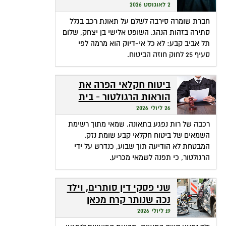
שהופכת אי-דיוק לפטור
2 לאוגוסט 2026
מתשלום
חברת שומרה סירבה לשלם על תאונת רכב בגלל
סתירה בזהות הנהג. השופט אלישי בן יצחק, שלום
תל אביב קבע: לא כל אי-דיוק הוא מרמה לפי
סעיף 25 לחוק חוזה הביטוח.
ביטוח חקלאי הפרה את
הוראות הרגולטור - בית
המשפט חילץ אותה
26 ליולי 2026
רכבה של רות נפגע בתאונה. שמאי מתוך רשימת
השמאים של ביטוח חקלאי קבע שומת נזק.
המבטחת לא הודיעה תוך שבוע, כנדרש על ידי
הרגולטור, כי תפנה לשמאי מכריע.
שני פסקי דין סותרים, וילד
נכה שנותר קרח מכאן
ומכאן
19 ליולי 2026