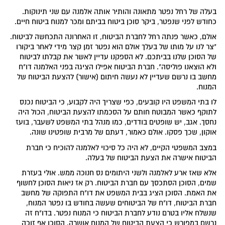
בעלה של רחל נפטר מתאונה והותיר אותה אלמנה עם שני תינוקות.
כחודש לפני שנפטר, ביקר סוכן ביטוח בביתם ומכר למנוח ביטוח חיים.
אולם, כאשר פנתה רחל לחברת הביטוח, זו האחרונה התכחשה לביטוח.
"צר לנו על מותו של בעלך אולם הוא נפטר זמן קצר מידי לאחר ביקורו
של הסוכן שלנו בביתכם. לא הספקנו עדיין לאשר את קבלתו לביטוח
ולא הוצאנו פוליסה". חברת הביטוח אפילו הציגה בפני האלמנה דו"ח
מחשב בו נרשם שעדיין לא נעשה חיתום (אישור) להצעת הביטוח של
המנוח.
לו בתי המשפט היו קובעים, כפי שצריך היה לקבוע, כי הביטוח נכנס
לתוקף כאשר המבוטח חותם על הסכמתו להצעת הביטוח, הכול היה
נחסך. אגב, יש שופטים בודדים, כמו מנהל בתי המשפט לשעבר, בועז
אוקון, שכך פסקו. אולם כאמור, דעתם של מרבית שופטינו שונה.
במצב המשפטי הקיים, לא היה כל סיכוי לאלמנה להוכיח כי חברת
הביטוח אישרה את הצעת הביטוח של בעלה.
אלא שאז ארע לאלמנה ולשני היתומים נס חנוכה ממש. אולי בעזרת
שמים, הסוכן הסתכסך עם חברת הביטוח. רק אז ניאות הסוכן לחשוף
את האמת. הסוכן הציג בבית המשפט את דו"ח התפוקה של מחשב
חברת הביטוח, דו"ח של הביטוחים שעשה בחודש בו נפטר המנוח,
שנשלח אליו בטרם נודע לחברת הביטוח כי המנוח נפטר. בדו"ח זה
נרשם במפורש כי הצעת הביטוח של המנוח אושרה. הסוכן אף זוכה