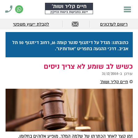
חיים קליר ושות'
ייצוג בתביעות ביטוח ונזיקין
רישום לעדכונים
לקבלת ייעוץ משפטי
כתובתנו: מגדל על דיזנגוף סנטר קומה 16, רחוב דיזנגוף 50 תל
אביב. דרכי ההגעה בתפריט "אודותינו".
כשיש לב שומע לא צריך ניסים
עודכן ב-
31/12/2008
©
חיים קליר ושות'
זמן קצר לאחר הכתרתו של שלמה המלך, מופיע אלוהים בחלומו.