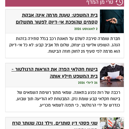
טרי מן המדף
בית המשפט: טענת מרמה אינה אבקת
קסמים שהופכת אי-דיוק לפטור מתשלום
2 לאוגוסט 2026
חברת שומרה סירבה לשלם על תאונת רכב בגלל סתירה בזהות
הנהג. השופט אלישי בן יצחק, שלום תל אביב קבע: לא כל אי-דיוק
הוא מרמה לפי סעיף 25 לחוק חוזה הביטוח.
ביטוח חקלאי הפרה את הוראות הרגולטור -
בית המשפט חילץ אותה
26 ליולי 2026
רכבה של רות נפגע בתאונה. שמאי מתוך רשימת השמאים של
ביטוח חקלאי קבע שומת נזק. המבטחת לא הודיעה תוך שבוע,
כנדרש על ידי הרגולטור, כי תפנה לשמאי מכריע.
שני פסקי דין סותרים, וילד נכה שנותר קרח