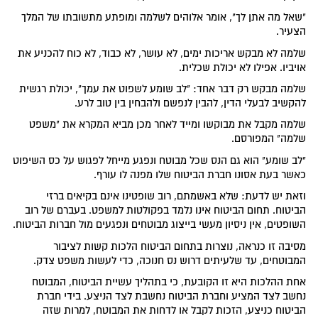
"שאל מה אתן לך", אומר אלוהים לשלמה ומופתע מתשובתו של המלך
הצעיר.
שלמה לא מבקש אריכות ימים, לא עושר, לא כבוד, לא כוח להכניע את
אויביו. אפילו לא יכולת שכלית.
שלמה מבקש רק דבר אחד: "לב שומע לשפוט את עמך", יכולת רגשית
להקשיב לבעלי הדין, להבין לנפשם ולהבחין בין טוב לרע.
שלמה מקבל את מבוקשו ומייד לאחר מכן מביא המקרא את "משפט
שלמה" המפורסם.
"לב שומע" הוא גם הנס שכל מבוטח ונפגע מייחל לפגוש על כס השיפוט
כאשר בעת אסונו חברת הביטוח שלו מפנה לו עורף.
וזאת יש לדעת: שלא באשמתם, רוב שופטינו אינם בקיאים ברזי
הביטוח. תחום הביטוח אינו נלמד בפקולטות למשפט. בעברם של רוב
השופטים, אין ניסיון מעשי בייצוג מבוטחים ונפגעים מול חברות הביטוח.
מסיבה זו כנראה, נוצרות בתחום הביטוח הלכות קשות לציבור
המבוטחים, עד שלעיתים דרוש נס חנוכה, כדי לעשות משפט צדק.
אחת ההלכות היא זו הקובעת, כי בתהליך עשיית הביטוח, המבוטח
נחשב לצד המציע וחברת הביטוח נחשבת לצד הניצע. בידי חברת
הביטוח כניצע, הזכות לקבל או לדחות את המבוטח, למרות שזה