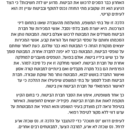
האחרון כבר הסכים לרכוש את הביטוח. מדוע יש לזה חשיבות? כי הצד
הניצע הוא זה שקובע מתי החוזה נכנס לתוקף ובביטוח עניין זה הוא
לעיתים קריטי.
הלכה זו של בתי המשפט, מתעלמת מהעובדה שאנו בתחום דיני
הצרכנות. היא יוצרת מצב בלתי נסבל. אנשי המכירות של חברת
הביטוח משדלים את המבוטח לרכוש אצלם ביטוח. המבוטח נותן את
הסכמתו וחותם על טפסי הביטוח ועל הוראת קבע. אנשי המכירות
יוצאים מנקודת הנחה כי המבוטח הוא כבר שלהם. כעת לאחר שחתם
על טופסי הביטוח, המבוטח כבר לא יפנה לחברה אחרת. המבוטח סומך
על כך שיש בידיו ביטוח. אולם בפועל, הטפסים מועברים למחלקה
אחרת של חברת הביטוח. לאנשי מחלקה זו אין כל סיבה למהר. את
הפרמיות הם בכל מקרה מקבלים ואם בינתיים למבוטח קורה אסון
ואישור החברה בושש לבוא, המבוטח נותר מול שוקת שבורה. חברת
הביטוח תוכל לסמוך על בתי המשפט שיפעילו את ההלכה כי עד
לאישור הפורמאלי של חברת הביטוח אין ביטוח.
כך אחד משופטינו, אימץ את הסבר חברת הביטוח, כי בחום הקיץ
תוקפת לאות את חברת הביטוח. פקידיה יוצאים לחופשות. האיחור
בטיפול נראה לכן מוצדק בעיני השופט והוא הותיר את המבוטחת על
ערש דווי ללא מקור לטיפול רפואי.
לעיתים דרוש "נס חנוכה" כדי להתגבר על הלכה זו. נס שכזה ארע
לרחל. נס שכזה לא ארע, למרבה הצער, למבוטחים רבים אחרים.