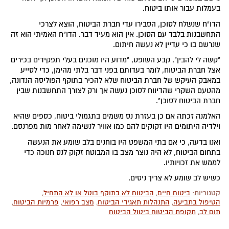
בעמלות עבור אותו ביטוח.
הדו"ח שנשלח לסוכן, הסבירו עדי חברת הביטוח, הוצא לצרכי
התחשבנות בלבד עם הסוכן. אין הוא מעיד דבר. הדו"ח האמיתי הוא זה
שנרשם בו כי עדיין לא נעשה חיתום.
"קשה לי להבין", קבע השופט, "מדוע היו מוכנים בעלי תפקידים בכירים
אצל חברת הביטוח, לומר בעדותם בפני דבר בלתי מהימן, כדי לסייע
במאבק העיקש של חברת הביטוח שלא להכיר בתוקף הפוליסה הנדונה,
מהטעם השקרי שהדיווח לסוכן נעשה אך ורק לצורך התחשבנות שבין
חברת הביטוח לסוכן".
האלמנה זכתה אם כן בעזרת נס משמים בתגמולי ביטוח, כספים שהיא
וילדיה היתומים היו זקוקים להם כמו אוויר לנשימה לאחר מות מפרנסם.
ואנו בדעה, כי אם בתי המשפט היו בוחנים בלב שומע את הנעשה
בתחום הביטוח, לא היה נוצר מצב בו המבוטח זקוק לנס חנוכה כדי
לממש את זכויותיו.
כשיש לב שומע לא צריך ניסים.
קטגוריות:
ביטוח חיים
,
הביטוח לא בתוקף בוטל או לא התחיל
,
הטיפול בתביעה
,
התנהלות תאגידי הביטוח
,
מצב רפואי
,
פרמיות הביטוח
,
תום לב
,
תקופת הביטוח ביטול הביטוח