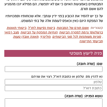
המבוטחים באמצעות האיום כי אם לא יתפשרו, הם ממילא ינכו מהמגיע
להם אשם תורם.
על כך יש להסיר את הכובע בפני ידין ענתבי. אלא שכוחותיו וסמכויותיו
של המפקח הינם כאין וכאפס לעומת אלה של בתי המשפט.
קטגוריות:
אשם תורם של המבוטח
,
ביטוח נסיעות לחו"ל
,
ביטוחי תאונות
,
ברשלנותך גרמת למקרה הביטוח
,
הנחיות המפקח על הביטוח
,
מצב רפואי
,
סוגיות משותפות לכל סוגי הביטוחים
,
פוליגרף
,
תאונה אובדן טעות
,
תביעתך התיישנה
פניה ליעוץ משפטי
שם: (שדה חובה)
נא להזין מס. טלפון או כתובת דוא"ל, רצוי את שניהם
נושא הפניה: (שדה חובה)