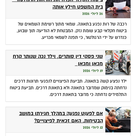
בית המשפט חילץ אותה
26 ליולי 2026
רכבה של רות נפגע בתאונה. שמאי מתוך רשימת השמאים של
ביטוח חקלאי קבע שומת נזק. המבטחת לא הודיעה תוך שבוע,
כנדרש על ידי הרגולטור, כי תפנה לשמאי מכריע.
שני פסקי דין סותרים, וילד נכה שנותר קרח
מכאן ומכאן
19 ליולי 2026
ילד נפצע קשה בתאונה. תביעת הפיצויים לנפגעי תרונות דרכים
נדחתה בנימוק שמדובר בתאונה ולא בתאונת דרכים. תביעת ביטוח
התלמידים נדחתה כי מדובר בתאונת דרכים.
אם לפעוט נפגעה במהלך חגירתו במושב
הבטיחות. האם זכאית לפיצויים?
12 ליולי 2026