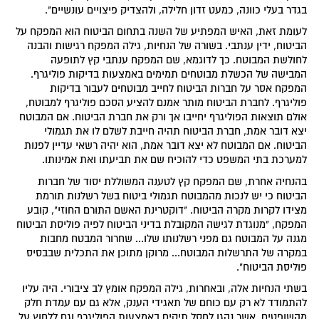
בגדר בעלי כוונה, כמעט זדון חלילה, ולהצדיק פיצויים עונשיים".
לעומת זאת, האיש המפתיע של השנה בתחום הביטוח הוא המפקח על
הביטוח, ידין ענתבי. בשורה של הנחיות, גילה המפקח רגישות והבנה
לחולשת המבוטח. כך לדוגמא, שם המפקח ענתבי קץ לתופעה
המבישה של הכשלת מבוטחים תמימים באמצעות בדיקות פוליגרף.
המפקח אסר על חברות הביטוח לחייב מבוטחים לעבור בדיקות
פוליגרף. לחברת הביטוח מותר אמנם להציע הסכם פוליגרף למבוטח,
אולם תוצאות הפוליגרף יחייבו אך ורק את חברת הביטוח. אם המבוטח
יצא דובר אמת, חברת הביטוח תהיה חייבת לשלם לו את תגמולי
הביטוח. אם המבוטח לא יצא דובר אמת, הוא יהיה רשאי עדיין לפנות
למערכת בתי המשפט כדי להוכיח שם את תביעתו ואת אמינותו.
בהנחיה אחרת, שם המפקח קץ לטענה המשוללת יסוד של חברות
הביטוח כי יש לנכות מהמבוטח תגמולי ביטוח בשל רשלנות תורמת
מצידו לקרות מקרה הביטוח. "דוקטרינת האשם התורם החוזי", קובע
המפקח, "מנוגדת לגישה המקובלת בדיני הביטוח לפיה פוליסת הביטוח
מגנה על המבוטח גם מפני רשלנותו שלו... שחרור המבטח מחבות
במקרה של התרשלות המבוטח... מרוקן מתוכן את התכלית שבבסיס
פוליסת הביטוח".
בשתי הנחיות אלה, ובאחרות, גילה המפקח אומץ לב ציבורי. היה עליו
להתמודד לא רק עם כוחם של תאגידי הענק, אלא גם עם עמדת חלק
מהשופטים, אשר נהגו לחסל תיקים באמצעות הפוליגרף וגם ללחוץ על