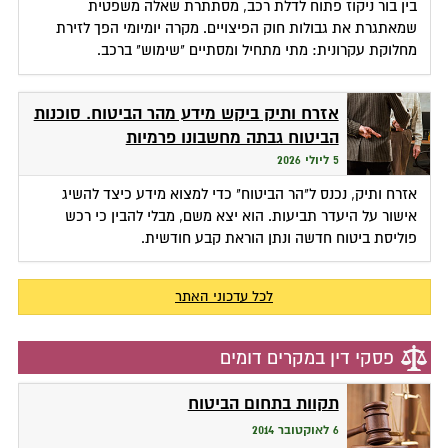
בין בור ניקוז פתוח לדלת רכב, מסתתרת שאלה משפטית
שמאתגרת את גבולות חוק הפיצויים. מקרה יומיומי הפך לזירת
מחלוקת עקרונית: מתי מתחיל ומסתיים "שימוש" ברכב.
אזרח ותיק ביקש מידע מהר הביטוח. סוכנות
הביטוח גבתה מחשבונו פרמיות
5 ליולי 2026
אזרח ותיק, נכנס ל"הר הביטוח" כדי למצוא מידע כיצד להשיג
אישור על היעדר תביעות. הוא יצא משם, מבלי להבין כי רכש
פוליסת ביטוח חדשה ונתן הוראת קבע חודשית.
לכל עדכוני האתר
פסקי דין במקרים דומים
תקוות בתחום הביטוח
6 לאוקטובר 2014