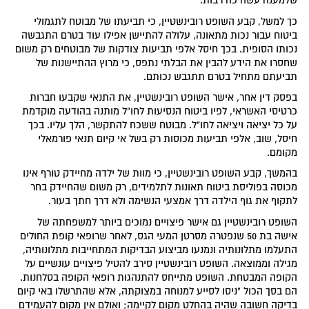
שלמענה עשה כה רבות.
כך למשל, קבע השופט רובינשטיין, כי תביעתו של מבוטח לתגמולי
ביטוח עבור נכות מתאונה, עלולה להתיישן אפילו עוד בטרם התגבשה
נכותו הסופית. בכך חיסל אלפי תביעות צודקות של מבוטחים רק משום
שחסרו את הידע להבין את הבלתי נתפס, כי מרוץ ההתיישנות של
תביעתם מתחיל בטרם תתגבש נכותם.
בפסק דין אחר, אישר השופט רובינשטיין, את התנאי שקבעו חברות
כרטיסי האשראי, לפיו ביטוח הנסיעות לחו"ל מותנה בהודעה מוקדמת
על כל יציאה ויציאה לחו"ל. מבוטח ששכח להתקשר, הלך עליו. בכך
חיסל, שוב, אלפי תביעות מכוסות רק בשל אי קיום תנאי פורמאלי
מקומם.
בהמשך, קבע השופט רובינשטיין, כי מוות של ילדה מחיידק טורף אינו
מכוסה בפוליסת ביטוח תאונות לתלמידים, רק משום שהחיידק בחר
לתקוף את גוף הילדה דרך אמצעי הנשימה ולא דרך חתך בעור.
השופט רובינשטיין גם אישר פיצויים נמוכים ביותר למשפחתה של
אישה בת 50 שנפטרה מסרטן המעי הגס, לאחר שרופאי קופת החולים
התעלמו מתלונותיה ונמנעו מביצוע הבדיקות המתחייבות מתלונותיה,
מגילה וממוצאה. השופט רובינשטיין סירב להטיל פיצויים עונשיים על
הקופה המבטחת. השופט מתייחס להתנהגות רופאי הקופה בסלחנות.
הם בסך הכול "ניסו לסייע למנוחה במצוקתה, אלא שהתרשלו באי קיום
בדיקה חשובה שהיה בהחלט מקום לקיימה; ואולם אין מקום להעמידם