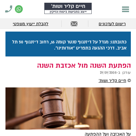
חיים קליר ושות'
ייצוג בתביעות ביטוח ונזיקין
רישום לעדכונים
לקבלת ייעוץ משפטי
כתובתנו: מגדל על דיזנגוף סנטר קומה 16, רחוב דיזנגוף 50 תל
אביב. דרכי ההגעה בתפריט "אודותינו".
הפתעת השנה מול אכזבת השנה
עודכן ב-
29/09/2008
©
חיים קליר ושות'
על האכזבה ועל ההפתעה