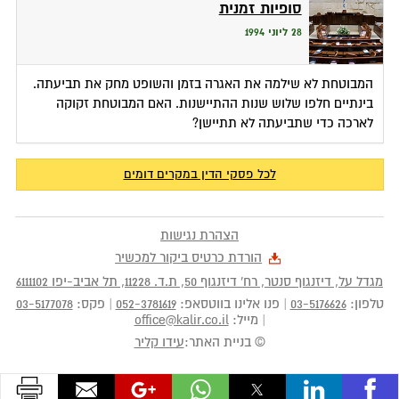
סופיות זמנית
28 ליוני 1994
המבוטחת לא שילמה את האגרה בזמן והשופט מחק את תביעתה.
בינתיים חלפו שלוש שנות ההתיישנות. האם המבוטחת זקוקה
לארכה כדי שתביעתה לא תתיישן?
לכל פסקי הדין במקרים דומים
הצהרת נגישות
הורדת כרטיס ביקור למכשיר
מגדל על, דיזנגוף סנטר, רח' דיזנגוף 50
, ת.ד.
11228
,
תל אביב-יפו
6111102
טלפון:
03-5176626
|
פנו אלינו בווטסאפ:
052-3781619
|
פקס:
03-5177078
|
מייל:
office@kalir.co.il
© בניית האתר:
עידו קליר