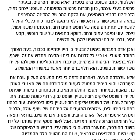
השלטון", כתב השופט ברק בספרו, "אלא מכיוון הפרטים, ובעיקר
פרטים בעלי עצמה, כגון חברות פרטיות מסוימות". השופט יצחק זמיר,
הזכיר לנו בבג"צ השמאים, את הלקח המר של המדינה המתירנית
במאה התשע עשרה. זו אפשרה למתי מעט לצבור כוח כלכלי העלול
להשחית. תחת הסיסמה של חופש חוזים רחב, התפתחו עושק ועוול,
ניצול, עוני ופיגור עמוק ורחב. דווקא בתנאים של שוק חופשי, קבע
זמיר, נדרשים בתי המשפט להגן על חלשים.
ואכן אדם המבקש בימינו להבטיח כי חייו יסתיימו בכבוד, בעת הצורך,
במוסד סיעודי, או כי יוכל לבנות את ביתו-מבצרו מחדש אם זה יישרף,
תלוי בתאגידי הביטוח הפרטיים, שיכבדו את הפוליסות ששולמו על ידו
משך עשרות בשנים. הוא תלוי בהם יותר מאשר במשרדי הממשלה.
אלא שלמרבה הצער, לאחרונה נדמה כי בית המשפט העליון שכח את
העובדה שהוא היחיד המסוגל לעמוד מול דורסנותם של תאגידי הענק.
כך, כואבות במיוחד, מספר החלטות מאכזבות בתחום הביטוח, שניתנו
על ידי השופט אליקים רובינשטיין. שופט נבון, רדוף כוונות טובות. את
קירות לשכתו של השופט אליקים רובינשטיין כיסו בצפיפות, עוד בכהנו
במחוזי בירושלים, צילומים המעידים על חיבתם של שועי עולם, מלכים
ומנהיגי אימפריות אל האדם החביב והצנוע. אכן מרשים. בוודאי תוצאה
של תרומתו הברוכה למען המדינה. אבל לאור פסקי הדין שניתנו על ידו
בשנה החולפת, מתעורר הרושם כי קשה עליו הרגישות למצוקתם של
קשי היום, החלכאים והנדכאים, שגם הם מהווים חלק מהמדינה