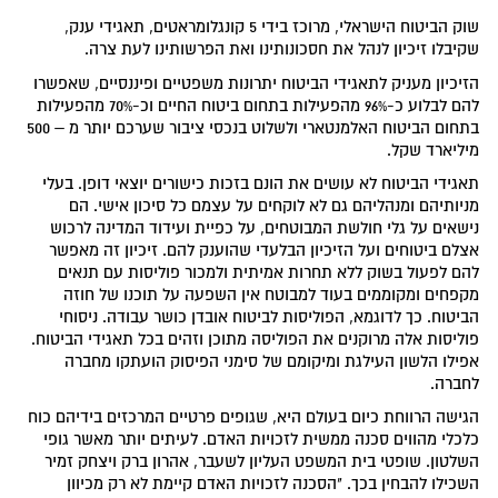
שוק הביטוח הישראלי, מרוכז בידי 5 קונגלומראטים, תאגידי ענק,
שקיבלו זיכיון לנהל את חסכונותינו ואת הפרשותינו לעת צרה.
הזיכיון מעניק לתאגידי הביטוח יתרונות משפטיים ופיננסיים, שאפשרו
להם לבלוע כ-96% מהפעילות בתחום ביטוח החיים וכ-70% מהפעילות
בתחום הביטוח האלמנטארי ולשלוט בנכסי ציבור שערכם יותר מ – 500
מיליארד שקל.
תאגידי הביטוח לא עושים את הונם בזכות כישורים יוצאי דופן. בעלי
מניותיהם ומנהליהם גם לא לוקחים על עצמם כל סיכון אישי. הם
נישאים על גלי חולשת המבוטחים, על כפיית ועידוד המדינה לרכוש
אצלם ביטוחים ועל הזיכיון הבלעדי שהוענק להם. זיכיון זה מאפשר
להם לפעול בשוק ללא תחרות אמיתית ולמכור פוליסות עם תנאים
מקפחים ומקוממים בעוד למבוטח אין השפעה על תוכנו של חוזה
הביטוח. כך לדוגמא, הפוליסות לביטוח אובדן כושר עבודה. ניסוחי
פוליסות אלה מרוקנים את הפוליסה מתוכן וזהים בכל תאגידי הביטוח.
אפילו הלשון העילגת ומיקומם של סימני הפיסוק הועתקו מחברה
לחברה.
הגישה הרווחת כיום בעולם היא, שגופים פרטיים המרכזים בידיהם כוח
כלכלי מהווים סכנה ממשית לזכויות האדם. לעיתים יותר מאשר גופי
השלטון. שופטי בית המשפט העליון לשעבר, אהרון ברק ויצחק זמיר
השכילו להבחין בכך. "הסכנה לזכויות האדם קיימת לא רק מכיוון