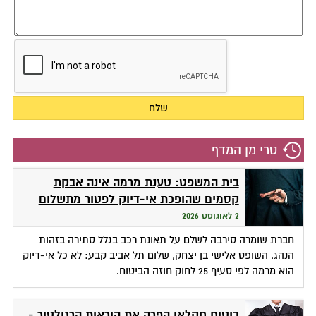
טרי מן המדף
בית המשפט: טענת מרמה אינה אבקת
קסמים שהופכת אי-דיוק לפטור מתשלום
2 לאוגוסט 2026
חברת שומרה סירבה לשלם על תאונת רכב בגלל סתירה בזהות
הנהג. השופט אלישי בן יצחק, שלום תל אביב קבע: לא כל אי-דיוק
הוא מרמה לפי סעיף 25 לחוק חוזה הביטוח.
ביטוח חקלאי הפרה את הוראות הרגולטור -