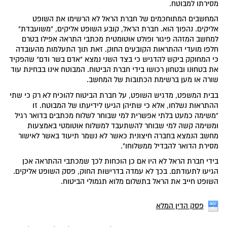
מסירתו למבוטח.
המחשבים המתוחכמים של חברת הראל לא הרשימו את השופט
אליקים. נהפוך הוא. חברת הראל, קובע השופט אליקים, "משועבדת"
למחשב המזהה פיגור ופולט אוטומטית מכתבי התראה אפילו בטרם
חלפו מועדי ההתראות הקובעים החוק. זאת תוך התעלמות מהעובדה
כי המחוקק ביקש להדגיש כי בצד השני נמצא "אדם בשר ודם" שהפקיד
את בטחונו ובטחון רכושו בידי חברת הביטוח. המבוטח אינו בבחינת עוד
שורה או מען ברשימת הכתובות של המחשב.
בבית המשפט, מדגיש השופט, על חברת הביטוח להוכיח לא רק כי שתי
ההתראות נשלחו, אלא כי שתיהן הגיעו לידיעתו של המבוטח. זו
"משימה כמעט בלתי אפשרית למי שבוחר לשלוח מכתבים בדואר רגיל
ומשימה קשה למי שבוחר להשתעבד למשלוח אוטומטי באמצעות
מחשב הנמצא בחברה חיצונית כאשר לא נשמר תיעוד באשר לאישור
מסירת הדואר להבדיל ממשלוחו".
בידי חברת הראל לא היו אם כן הוכחות לכך שמכתבי ההתראה אכן
הגיעו לתעודתם. בכך לא עמדה בדרישות החוק, פסק השופט אליקים.
השופט חייב את הראל בתשלום מלוא תגמולי הביטוח.
פסק הדין המלא