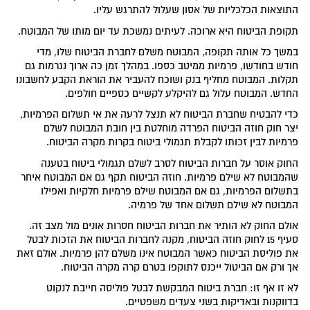
התוצאות הכלכליות של אסון שעלול להתרגש עליו.
תקופת הביטוח היא ארוכה. לעיתים נמשכת עד יום מותו של המבוטח.
במשך כל אותה תקופה, המבוטח משלם לחברת הביטוח שלו, מדי
חודש בחודשו, פרמיות ממיטב כספו. במהלך זמן כה ארוך נגרמות גם
תקלות. המבוטח מחליף בנק ושוכח להעביר את הוראת הקבע לחשבונו
החדש. המבוטח עלול גם להיקלע לקשיים כספיים חולפים.
כדי להבטיח שחברת הביטוח לא תנצל לרעה את אי תשלום הפרמיות,
יצר חוק חוזה הביטוח הפרדה מוחלטת בין חובת המבוטח לשלם
פרמיות לבין זכותו לקבלת תגמולי ביטוח בקרות מקרה הביטוח.
החוק אוסר על חברות הביטוח לסרב לשלם תגמולי ביטוח בטענה
שהמבוטח לא שילם פרמיות. חוזה הביטוח תקף גם אם המבוטח איחר
בתשלום הפרמיות, גם אם המבוטח שילם פרמיות חלקיות ואפילו
המבוטח לא שילם תשלום אחד של פרמיה.
אולם החוק לא הותיר את חברות הביטוח חסרות אונים מול מצב זה.
סעיף 15 לחוק חוזה הביטוח, מקנה לחברות הביטוח את הזכות לבטל
את פוליסת הביטוח כאשר המבוטח אינו משלם להן פרמיות. אולם זאת
אך ורק אם הביטול ייכנס לתוקפו בטרם קרה מקרה הביטוח.
לא זו אף זו: חברת ביטוח המבקשת לבטל פוליסה חייבת לנקוט
בדווקנות ובאדיקות בשני צעדים משפטיים.