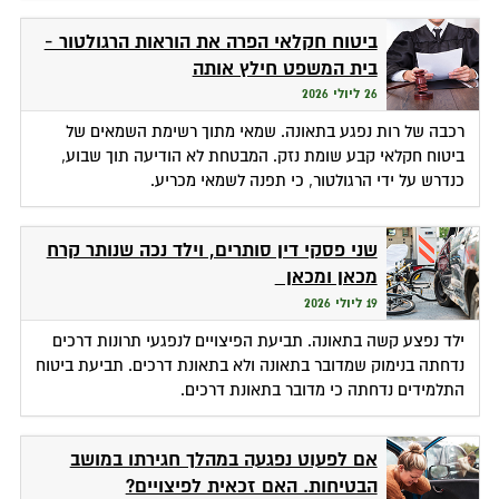
ביטוח חקלאי הפרה את הוראות הרגולטור -
בית המשפט חילץ אותה
26 ליולי 2026
רכבה של רות נפגע בתאונה. שמאי מתוך רשימת השמאים של
ביטוח חקלאי קבע שומת נזק. המבטחת לא הודיעה תוך שבוע,
כנדרש על ידי הרגולטור, כי תפנה לשמאי מכריע.
שני פסקי דין סותרים, וילד נכה שנותר קרח
מכאן ומכאן
19 ליולי 2026
ילד נפצע קשה בתאונה. תביעת הפיצויים לנפגעי תרונות דרכים
נדחתה בנימוק שמדובר בתאונה ולא בתאונת דרכים. תביעת ביטוח
התלמידים נדחתה כי מדובר בתאונת דרכים.
אם לפעוט נפגעה במהלך חגירתו במושב
הבטיחות. האם זכאית לפיצויים?