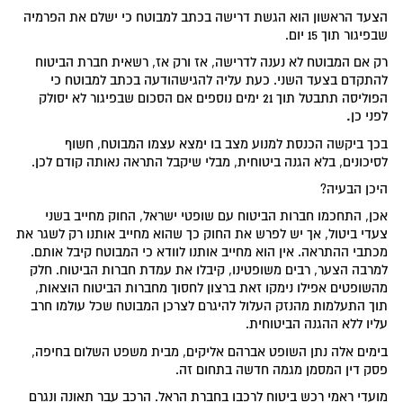
הצעד הראשון הוא הגשת דרישה בכתב למבוטח כי ישלם את הפרמיה
שבפיגור תוך 15 יום.
רק אם המבוטח לא נענה לדרישה, אז ורק אז, רשאית חברת הביטוח
להתקדם בצעד השני. כעת עליה להגישהודעה בכתב למבוטח כי
הפוליסה תתבטל תוך 21 ימים נוספים אם הסכום שבפיגור לא יסולק
.
לפני כן
בכך ביקשה הכנסת למנוע מצב בו ימצא עצמו המבוטח, חשוף
לסיכונים, בלא הגנה ביטוחית, מבלי שיקבל התראה נאותה קודם לכן.
היכן הבעיה?
אכן, התחכמו חברות הביטוח עם שופטי ישראל, החוק מחייב בשני
צעדי ביטול, אך יש לפרש את החוק כך שהוא מחייב אותנו רק לשגר את
מכתבי ההתראה. אין הוא מחייב אותנו לוודא כי המבוטח קיבל אותם.
למרבה הצער, רבים משופטינו, קיבלו את עמדת חברות הביטוח. חלק
מהשופטים אפילו נימקו זאת ברצון לחסוך מחברות הביטוח הוצאות,
תוך התעלמות מהנזק העלול להיגרם לצרכן המבוטח שכל עולמו חרב
עליו ללא ההגנה הביטוחית.
בימים אלה נתן השופט אברהם אליקים, מבית משפט השלום בחיפה,
פסק דין המסמן מגמה חדשה בתחום זה.
מועדי ראמי רכש ביטוח לרכבו בחברת הראל. הרכב עבר תאונה ונגרם