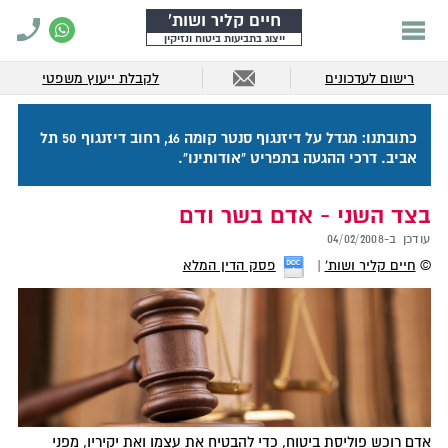
חיים קליר ושות'
ייצוג בתביעות ביטוח ונזיקין
רישום לעדכונים
לקבלת ייעוץ משפטי
כתובתנו: מגדל על דיזנגוף סנטר קומה 16, רחוב דיזנגוף 50 תל
אביב. דרכי ההגעה בתפריט "אודותינו".
בצד השני - אדם בשר ודם
עודכן ב-
04/02/2008
©
חיים קליר ושות'
פסק הדין המלא
אדם רוכש פוליסת ביטוח, כדי להבטיח את עצמו ואת יקיריו, מפני