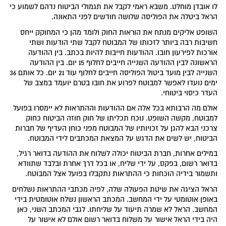
לו אובדן מוחלט. משבא ראמי לקבל את תגמולי הביטוח נדהם לשמוע כי
הראל ביטלה את הפוליסה שלושה חודשים לפני התאונה.
השופט אליקים מנתח את הוראות החוק ולומד מהן כי המחוקק ייחס
חשיבות רבה ביותר לזכותו של המבוטח לקבל שתי הודעות ושתי
אורכות לפירעון חובו. ההודעות חייבות להיות בכתב. בין ההודעה
הראשונה לבין ההודעה השנייה חייבים לחלוף 15 יום. בין ההודעה
השנייה לבין מועד ביטול הפוליסה חייבים לחלוף עוד 21 יום. כל אותם 36
ימים נועדו לאפשר למבוטח לפרוע את חובו בטרם יועמד במצב של
העדר כיסוי ביטוחי.
אולם מה הרבותא בכל אלה אם ההודעות וההתראות לא יימסרו בפועל
למבוטח, מקשה השופט. נוכח תכליתו של חוק חוזה הביטוח כחוק
צרכני הבא להגן על זכויותיו של המבוטח מפני כוחן העדיף של חברות
הביטוח, יש לשים את הדגש על המצאת המכתבים לידי המבוטח.
במילים אחרות, חברת הביטוח יכולה לשלוח את ההודעה בדואר רגיל,
בדואר רשום, בפקס, על ידי שליח, או בכל דרך אחרת ובלבד שתוודא
ותשמור בידיה הוכחות כי ההתראות נתקבלו בפועל אצל המבוטח.
הראל הציגה את שיטת הפעולה שלה, לפיה מכתבי ההתראות נשלחים
באופן אוטומטי על ידי המחשב. המכתב הראשון נשלח אוטומטית בידי
המחשב. הראל לא שמרה תיעוד על שליחתו. לגבי המכתב השני, כאן
היה בידי הראל אישור על משלוח בדואר רשום אולם לא אישור על