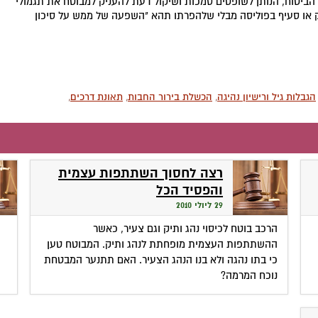
 נשתכח מהשופטים המחוזיים גם סעיף 29 לחוק הביטוח, הנותן לשופטים סמכות ושיקול דעת להעניק למבוטח את תגמולי
 או סעיף בפוליסה מבלי שלהפרתו תהא "השפעה של ממש על סיכון
הגבלות גיל ורישיון נהיגה
,
הכשלת בירור החבות
,
תאונת דרכים
,
רצה לחסוך השתתפות עצמית
והפסיד הכל
29 ליולי 2010
הרכב בוטח לכיסוי נהג ותיק וגם צעיר, כאשר
ההשתתפות העצמית מופחתת לנהג ותיק. המבוטח טען
כי בתו נהגה ולא בנו הנהג הצעיר. האם תתנער המבטחת
נוכח המרמה?