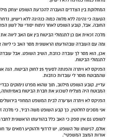
מלווה כמוה כנהיגה ללא רישיון.
המחלוקת בין הצדדים הועברה להכרעת השופט יצחק מילנו
הטענה כי נהיגה ללא מלווה כמוה כנהיגה ללא רישיון, נדח
החובה. אבל, קובע השופט לאחר ניתוח יסודי של לשון הפו
מלכה זכאית אם כן לתגמולי הביטוח בין אם האב ליווה את ה
ומה עם העובדה שבהודעתו הראשונית מסר האב כי ליווה את
אכן, הוא מסר לך עובדה כוזבת, השיב השופט. אבל עובדה כ
לתגמולי הביטוח.
הפניקס לא ויתרה והפנתה לסעי
שהמבוטח מוסר לי עובדות כוזבות.
עדיין, קובע השופט מילנוב, תוך שהוא מפרט נימוקים כבד
המבוטח היה מצליח לשכנע את חברת הביטוח באמיתותה, ה
הפניקס לא ויתרה וערערה לבית המשפט המחוזי בירושלים.
אני מסכים לחלוטין, כך קבע השופט משה רביד, כי מלכה זכ
לשופט גם אין ספק כי האב כלל בהודעתו הראשונית לחבר
אולם, לגישתו של השופט, יש לרדוף ולהוקיע רמאים עד חו
אודות המצב המשפטי".