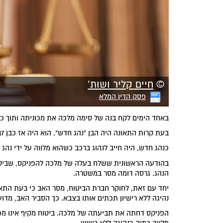
©
חיים קליר ושות'
פסק הדין המלא
באחד הימים לקח בנה של סימה מלכה את מכוניתה ותוך כד
בעת קרות התאונה היה הבן "נהג חדש". הוא היה אז כבן 17. את הרישיון קיבל כשבועיים לפני התאונה.
כנהג חדש, היה חייב לנהוג ברכב כשהוא מלווה על ידי נהג ו
בהודעה הראשונית ששלח בעלה של מלכה להפניקס, שביטח
הנהג. גרסה דומה מסר במשטרה.
יחד עם זאת, לחוקר חברת הביטוח, מסר האב כי בעת התאו
נהיגה ללא רישיון תכתים אותו בצבא. כך הסביר האב, מדוע
הפניקס דחתה את תביעתה של מלכה. ביטוח מקיף אינו מכסה