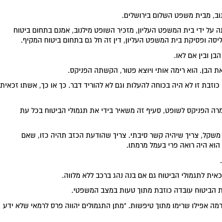
ב, מבית משפט השלום בירושלים.
תה על ידי בית המשפט העליון, מזכיר השופט מילנוב, אמנם בתחום ביטוח
ליסה ופסיקת בית המשפט העליון, דין זה חל גם בתחום ביטוח המקיף.
בן ובין אם לאו.
 הבן. הוא רימה אותי ויוצא פטור, הקשתה הפניקס.
וזבת זו לא היה בכוחה להעלות וגם לא להוריד דבר. כך או כך, אשתו זכאית
ף 25 לחוק הביטוח. הנה אמרה הפניקס לשופט, סעיף זה משאיר בידי את תגמולי הביטוח בכל עת
י משקל, צריך שיהיה קשר סיבתי. צריך שהודעת הכזב תהיה כזו, שאם
וא היה רואה פרי בעמל מרמתו.
אית לתגמולי הביטוח גם אם בנה נהג ברכב ללא מלווה.
ת הביטוח עובדה כוזבת מתוך טעות במצב המשפטי.
רמה אפילו שרימו מתוך טיפשות. "מתן התגמולים יהווה פרס לרמאי שלא ידע