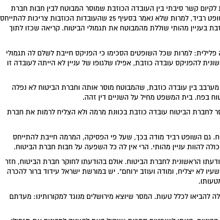
ן דרישה מפורשת לקיום קשר סיבתי בין העובדה הכוזבת שמוסר המבוטח לבין חבות חברת
הביטוח וגם אין לקרוא לתוכו דרישה שכזו. אמנם, מודה השופט רביד, למרות שלא נאמר בסעיף 25 שהעובדות הכוזבות צריכות להתייחס
בת בעניין מהותי שוללת מהמבוטח את תגמולי הביטוח. קריאה שכזו לתוך
 פלילית: למרות שכל השופטים הסכימו כי הפניקס חייבת לשלם לה תגמולי
ית להפניקס עובדה כוזבת, אפילו שלגופו של עניין לא הייתה לעובדה זו
 מערבב בין עובדה כוזבת, שהמבוטח מוסר אותה וחברת הביטוח לא נפלה
וח בפח. בית המשפט מחיל על השניים דין זהה.
ר לחברת הביטוח עובדה כוזבת בכוונת מרמה ולא הצליח לרמות את חברת
ח. גם השופט רביד מודה בכך, שעל פי הפסיקה, המרמה חייבת להתייחס
כולה להוות עניין מהותי. הרי אין לה כל השפעה על חבות חברת הביטוח.
דעתו הראשונית לחברת הביטוח. אולם בהודעתו לחוקר חברת הביטוח, חזר
יו לא יצליח, ומודה ועוזב ירוחם". יש במורשת ישראל עידוד ברור להכרה
טעותו.
ולה להביאו לכלל טעות. המסר שיוצא מירושלים מנוגד למקורותינו: מעדתם