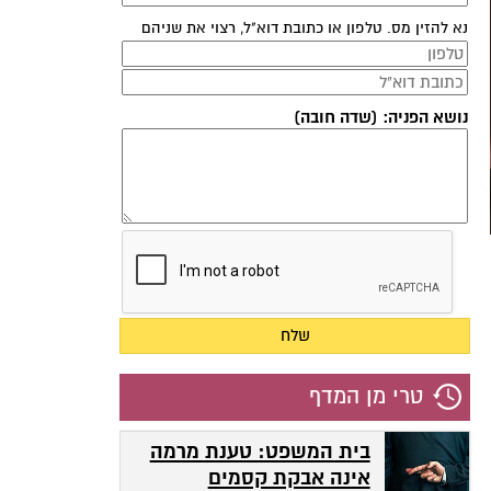
נא להזין מס. טלפון או כתובת דוא"ל, רצוי את שניהם
נושא הפניה: (שדה חובה)
טרי מן המדף
בית המשפט: טענת מרמה
אינה אבקת קסמים