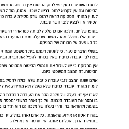
לדעת השופט, בסעיף 25 לחוק הביטוח אי
לעניין מהותי, הפסיקה קראה לתוכו שרק מסירת עובדה כוז
הסעיף אין לבצע לגבי קשר סיבתי.
בסופו של יום, הלכה אם כן מלכה לביתה כמו אחרי הרשעה
ביטוח, אלה נשללו ממנה משום שבעלה מסר בהודעתו הראשונ
כל השפעה על חבותה של הפניקס.
בשולי הדברים נעיר, כי לעניות דעתנו בית המשפט המחוזי
בפח לבין עובדה כוזבת שאין בכוחה להפיל את חברת הביט
אין מחלוקת כי יש לשלול את תגמולי הביטוח ממבוטח שמס
הביטוח. זה המצב המשפטי כיום.
אולם שונה המצב לגבי עובדה כוזבת שלא יכולה להפיל בפ
לעניין מהותי. עובדה כוזבת שלא מעלה ולא מורידה, אינה י
לא זו אף זו: בעלה של מלכה מסר את העובדה הכוזבת בהו
בו ומסר את העובדה הנכונה. על כך נאמר במשלי "מכסה פשע
בטעות ולהודאה בה. והרי בעלה של מלכה גם הוא חזר בו מ
בקרות אסון או אירוע טראומתי, כל אדם נאחז בהלה. זו יכ
בתחילת הדרך, אכלתם אותה. אין חרטה. אין מחילה.