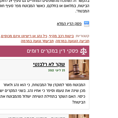
בהקשר זה
הביטוח, במלואם או בחלקם, כאשר המבוטח מפר סעיף חוק
המבטח".
פסק הדין המלא
קטגוריות:
ביטוח רכב מקיף
,
גיל נהג או רישיונו אינם מכוסים
,
תביעה הנגועה במרמה
,
תביעתך נגועה במרמה
פסקי דין במקרים דומים
שקר לא רלבנטי
25 ליוני 2012
המבוטח מסר למוקדן של המבטחת, כי הוא נהג ולאחר
מכן שינה את טעמו וסיפר כי אחיו נהג. בשני המקרים יש
כיסוי. האם השקר בתחילת השיחה ישלול מהמבוטח את
הביטוח?