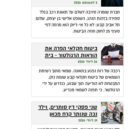
שהופכת אי-דיוק לפטור
2 לאוגוסט 2026
מתשלום
חברת שומרה סירבה לשלם על תאונת רכב בגלל
סתירה בזהות הנהג. השופט אלישי בן יצחק, שלום
תל אביב קבע: לא כל אי-דיוק הוא מרמה לפי
סעיף 25 לחוק חוזה הביטוח.
ביטוח חקלאי הפרה את
הוראות הרגולטור - בית
המשפט חילץ אותה
26 ליולי 2026
רכבה של רות נפגע בתאונה. שמאי מתוך רשימת
השמאים של ביטוח חקלאי קבע שומת נזק.
המבטחת לא הודיעה תוך שבוע, כנדרש על ידי
הרגולטור, כי תפנה לשמאי מכריע.
שני פסקי דין סותרים, וילד
נכה שנותר קרח מכאן
ומכאן
19 ליולי 2026