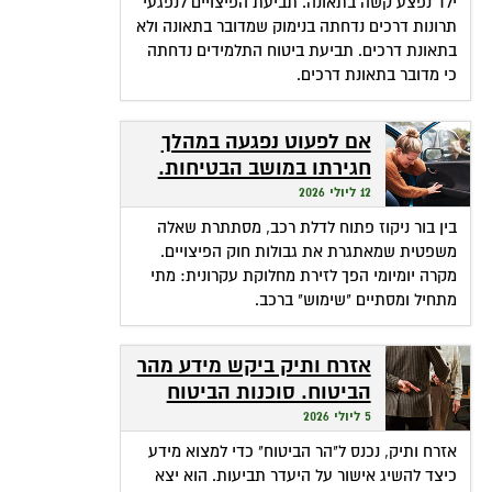
ילד נפצע קשה בתאונה. תביעת הפיצויים לנפגעי
תרונות דרכים נדחתה בנימוק שמדובר בתאונה ולא
בתאונת דרכים. תביעת ביטוח התלמידים נדחתה
כי מדובר בתאונת דרכים.
אם לפעוט נפגעה במהלך
חגירתו במושב הבטיחות.
האם זכאית לפיצויים?
12 ליולי 2026
בין בור ניקוז פתוח לדלת רכב, מסתתרת שאלה
משפטית שמאתגרת את גבולות חוק הפיצויים.
מקרה יומיומי הפך לזירת מחלוקת עקרונית: מתי
מתחיל ומסתיים "שימוש" ברכב.
אזרח ותיק ביקש מידע מהר
הביטוח. סוכנות הביטוח
גבתה מחשבונו פרמיות
5 ליולי 2026
אזרח ותיק, נכנס ל"הר הביטוח" כדי למצוא מידע
כיצד להשיג אישור על היעדר תביעות. הוא יצא