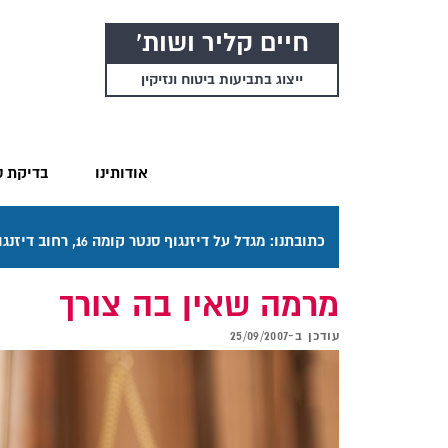
חיים קליר ושות'
ייצוג בתביעות ביטוח ונזיקין
אודותינו
בדיקת ס
כתובתנו: מגדל על דיזנגוף סנטר קומה 16, רחוב דיזנגוף 50 תל אביב. דרכי ההגעה בתפריט "אודותינו".
מרמה שאין בה צורך
עודכן ב-
25/09/2007