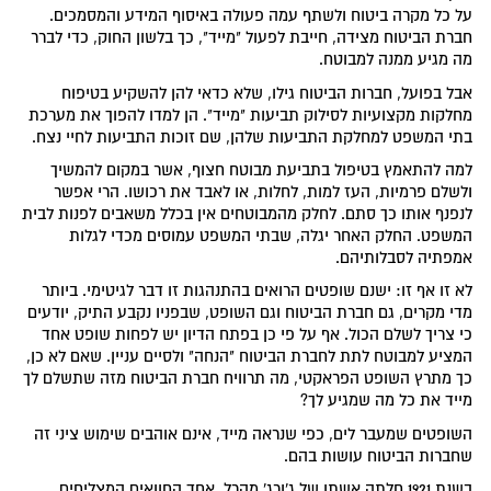
על כל מקרה ביטוח ולשתף עמה פעולה באיסוף המידע והמסמכים.
חברת הביטוח מצידה, חייבת לפעול "מייד", כך בלשון החוק, כדי לברר
מה מגיע ממנה למבוטח.
אבל בפועל, חברות הביטוח גילו, שלא כדאי להן להשקיע בטיפוח
מחלקות מקצועיות לסילוק תביעות "מייד". הן למדו להפוך את מערכת
בתי המשפט למחלקת התביעות שלהן, שם זוכות התביעות לחיי נצח.
למה להתאמץ בטיפול בתביעת מבוטח חצוף, אשר במקום להמשיך
ולשלם פרמיות, העז למות, לחלות, או לאבד את רכושו. הרי אפשר
לנפנף אותו כך סתם. לחלק מהמבוטחים אין בכלל משאבים לפנות לבית
המשפט. החלק האחר יגלה, שבתי המשפט עמוסים מכדי לגלות
אמפתיה לסבלותיהם.
לא זו אף זו: ישנם שופטים הרואים בהתנהגות זו דבר לגיטימי. ביותר
מדי מקרים, גם חברת הביטוח וגם השופט, שבפניו נקבע התיק, יודעים
כי צריך לשלם הכול. אף על פי כן בפתח הדיון יש לפחות שופט אחד
המציע למבוטח לתת לחברת הביטוח "הנחה" ולסיים עניין. שאם לא כן,
כך מתרץ השופט הפראקטי, מה תרוויח חברת הביטוח מזה שתשלם לך
מייד את כל מה שמגיע לך?
השופטים שמעבר לים, כפי שנראה מייד, אינם אוהבים שימוש ציני זה
שחברות הביטוח עושות בהם.
בשנת 1921 חלתה אשתו של ג'ורג' מהרל, אחד החוואים המצליחים