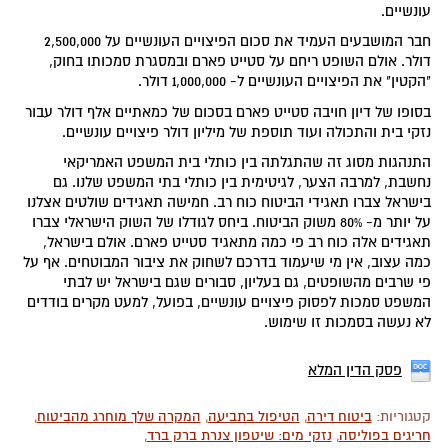
עונשיים.
חבר המושבעים העמיד את סכום הפיצויים העונשיים על 2,500,000
דולר. אולם השופט ריחם על סטייט פארם ובמסגרת סמכותו בחוק,
"הקטין" את הפיצויים העונשיים ל- 1,000,000 דולר.
בסופו של דיון חויבה סטייט פארם בסכום של כמאתיים אלף דולר עבור
נזקי בית והתכולה ועוד תוספת של מיליון דולר פיצויים עונשיים.
התנהגות מסוג זה שהתגלתה בין כותלי בית המשפט האמריקאי
נחשבת, למרבה הצער, לגיטימית בין כותלי בתי המשפט שלנו. גם
בישראל צברו תאגידי הביטוח כוח רב. חמישה תאגידים שולטים אצלנו
על יותר מ- 80% משוק הביטוח. ביחס לגודלו של השוק הישראלי צברו
תאגידים אלה כוח רב פי כמה מתאגיד סטייט פארם. אולם בישראל,
כמה עצוב, אין מי שיעמוד בדרכם לשחוק את ציבור המבוטחים. אף על
פי שרבים מהשופטים, גם בעליון, סבורים שגם בישראל יש לבתי
המשפט סמכות לפסוק פיצויים עונשיים, בפועל, למעט מקרים בודדים
לא נעשה בסמכות זו שימוש.
פסק הדין המלא
קטגוריות:
ביטוח דירה
,
הטיפול בתביעה
,
המקרה שלך מוחרג מהביטוח
,
חריגים בפוליסה
,
נזקי מים: שיטפון צנרת ברק ברד
,