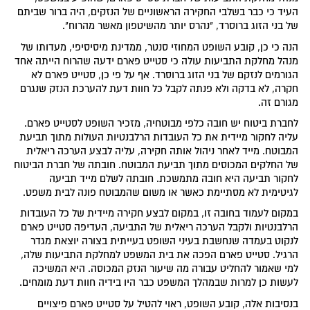
העיד כי כבר בשלבי החקירה הראשוניים של הנזקים, היה ברור שביתם
של בני הזוג ברוסרד, "נהרס יותר מהשיטפון מאשר מהרוח".
הנה כי כן, קובע השופט המחוזי סנטר, ממדינת מיסיסיפי, מעדותו של
מנהל מחלקת התביעות עולה כי סטייט פארם ידעה שהרוח הייתה אחד
הגורמים לנזקם של בני הזוג ברוסרד. אף על פי כן, סטייט פארם לא
חקרה, לא בדקה ולא פנתה לקבל כל חוות דעת להערכת הנזק שנגרם
מגורם זה.
לחברת ביטוח יש חובה כלפי מבוטחיה, מזכיר השופט לסטייט פארם.
עליה לחקור מיידית את כל העובדות הרלבנטיות העולות מתוך תביעת
המבוטח. מייד לאחר ניהול אותה חקירה, עליה לבצע הערכה ריאלית
של החלקים המכוסים מתוך תביעת המבוטח. חובתה של חברת הביטוח
לחקור תביעה היא חובה מתמשכת. חובתה לשלם מייד תביעה
לגיטימית לא מסתיימת כאשר או משום שהמבוטח פונה לבית משפט.
במקום לעמוד בחובה זו, במקום לבצע חקירה מיידית של כל העובדות
הרלבנטיות ולקבל הערכה ריאלית של התביעה, העדיפה סטייט פארם
לנקוט בעמדה שנחשבת בעיני השופט בעייתית בצורה יוצאת מגדר
הרגיל. סטייט פארם הפכה את בית המשפט למחלקת התביעות שלה,
למי שאמור להחליט עבורה מה שיעור הנזק המכוסה. היא המשיכה
לעשות כן למרות שבמהלך המשפט כבר היו בידיה חוות דעת מומחים.
בנסיבות אלה, קובע השופט, ראוי להטיל על סטייט פארם פיצויים