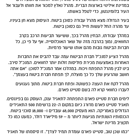
במדינת אילינוי בארצות הברית. מהרל נאלץ למכור את חוותו ולעבור אל
העיר בלומינגטון, כדי לטפל באשתו.
בעיר הגדולה מצא מהרל עבודה כסוכן ביטוח. העיסוק מצא חן בעיניו.
עד מהרה החל לעשות חייל גם כסוכן ביטוח.
במהלך עבודתו, הבחין מהרל בכך, ששיעור תביעות הרכב בקרב
החוואים, נמוך בהרבה מזה של שאר האוכלוסייה. אף על פי כן, כל
חברות הביטוח גובות מהם אותו שיעור פרמיות.
מהרל הציע למנכ"ל חברת הביטוח עמה עבד להביס את החברות
האחרות באמצעות מכירת פוליסות זולות יותר לחוואים. המנכ"ל סירב.
בינו לבין מהרל התפתח ויכוח. במהלכו אמר המנכ"ל לסוכן: "אם אתה
חושב שהרעיון שלך כל כך מוצלח, לך תפתח חברת ביטוח בעצמך".
מהרל לקח את העצה כפשוטה ופתח חברת ביטוח. מתוך געגועים
לעברו כחוואי קרא לה בשם סטייט פארם.
לימים חברת סטייט פארם התפתחה לתאגיד ענק, העוסק גם בפיננסים.
תאגיד סטייט פארם מדורג כיום במקום ה-22 ברשימת 500 התאגידים
הגדולים באמריקה. הוא מעסיק 68,000 עובדים ו- 18,000 סוכני ביטוח.
הכנסותיו השנתיות מגיעות ליותר מ – 59 מיליארד דולר, כמעט כמו כל
תקציב מדינת ישראל.
"כמו שכן טוב, סטייט פארם עומדת תמיד לצדך". זו סיסמתו של תאגיד