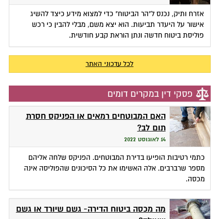
אזרח ותיק, נכנס ל"הר הביטוח" כדי למצוא מידע כיצד להשיג
אישור על היעדר תביעות. הוא יצא משם, מבלי להבין כי רכש
פוליסת ביטוח חדשה ונתן הוראת קבע חודשית.
לכל עדכוני האתר
פסקי דין במקרים דומים
האם המבוטחים רמאים או הפניקס חסרת
תום לב?
14 לאוגוסט 2022
כתמי רטיבות הופיעו בדירת המבוטחים. הפניקס שלחה אליהם
מספר שרברבים. אלה האשימו את כל הסיכונים שהפוליסה אינה
מכסה.
מה מכסה ביטוח הדירה- גשם שיורד או גשם