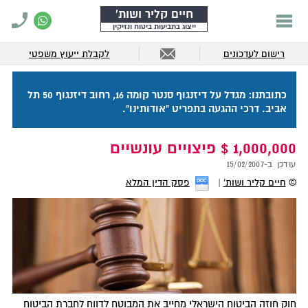
חיים קליר ושות'
ייצוג בתביעות ביטוח ונזיקין
רישום לעדכונים
לקבלת ייעוץ משפטי
כתובתנו: מגדל על דיזנגוף סנטר קומה 16, רחוב דיזנגוף 50 תל
אביב. דרכי ההגעה בתפריט "אודותינו".
1,000,000 $ פיצויים עונשיים
עודכן ב-
15/02/2007
©
חיים קליר ושות'
פסק הדין המלא
חוק חוזה הביטוח הישראלי מחייב את המבוטח לדווח לחברת הביטוח