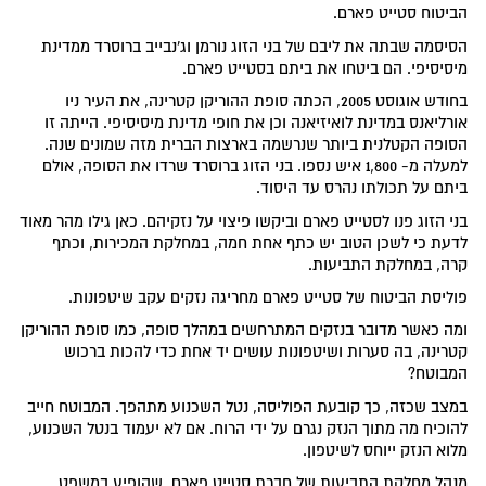
הביטוח סטייט פארם.
הסיסמה שבתה את ליבם של בני הזוג נורמן וג'נבייב ברוסרד ממדינת
מיסיסיפי. הם ביטחו את ביתם בסטייט פארם.
בחודש אוגוסט 2005, הכתה סופת ההוריקן קטרינה, את העיר ניו
אורליאנס במדינת לואיזיאנה וכן את חופי מדינת מיסיסיפי. הייתה זו
הסופה הקטלנית ביותר שנרשמה בארצות הברית מזה שמונים שנה.
למעלה מ- 1,800 איש נספו. בני הזוג ברוסרד שרדו את הסופה, אולם
ביתם על תכולתו נהרס עד היסוד.
בני הזוג פנו לסטייט פארם וביקשו פיצוי על נזקיהם. כאן גילו מהר מאוד
לדעת כי לשכן הטוב יש כתף אחת חמה, במחלקת המכירות, וכתף
קרה, במחלקת התביעות.
פוליסת הביטוח של סטייט פארם מחריגה נזקים עקב שיטפונות.
ומה כאשר מדובר בנזקים המתרחשים במהלך סופה, כמו סופת ההוריקן
קטרינה, בה סערות ושיטפונות עושים יד אחת כדי להכות ברכוש
המבוטח?
במצב שכזה, כך קובעת הפוליסה, נטל השכנוע מתהפך. המבוטח חייב
להוכיח מה מתוך הנזק נגרם על ידי הרוח. אם לא יעמוד בנטל השכנוע,
מלוא הנזק ייוחס לשיטפון.
מנהל מחלקת התביעות של חברת סטייט פארם, שהופיע במשפט,