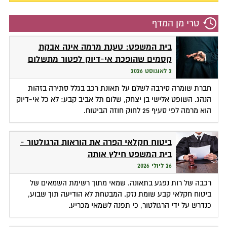
טרי מן המדף
בית המשפט: טענת מרמה אינה אבקת
קסמים שהופכת אי-דיוק לפטור מתשלום
2 לאוגוסט 2026
חברת שומרה סירבה לשלם על תאונת רכב בגלל סתירה בזהות
הנהג. השופט אלישי בן יצחק, שלום תל אביב קבע: לא כל אי-דיוק
הוא מרמה לפי סעיף 25 לחוק חוזה הביטוח.
ביטוח חקלאי הפרה את הוראות הרגולטור -
בית המשפט חילץ אותה
26 ליולי 2026
רכבה של רות נפגע בתאונה. שמאי מתוך רשימת השמאים של
ביטוח חקלאי קבע שומת נזק. המבטחת לא הודיעה תוך שבוע,
כנדרש על ידי הרגולטור, כי תפנה לשמאי מכריע.