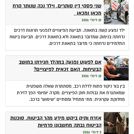
שני פסקי דין סותרים, וילד נכה שנותר קרח
מכאן ומכאן
19 ליולי 2026
ילד נפצע קשה בתאונה. תביעת הפיצויים לנפגעי תרונות דרכים
נדחתה בנימוק שמדובר בתאונה ולא בתאונת דרכים. תביעת ביטוח
התלמידים נדחתה כי מדובר בתאונת דרכים.
אם לפעוט נפגעה במהלך חגירתו במושב
הבטיחות. האם זכאית לפיצויים?
12 ליולי 2026
בין בור ניקוז פתוח לדלת רכב, מסתתרת שאלה משפטית
שמאתגרת את גבולות חוק הפיצויים. מקרה יומיומי הפך לזירת
מחלוקת עקרונית: מתי מתחיל ומסתיים "שימוש" ברכב.
אזרח ותיק ביקש מידע מהר הביטוח. סוכנות
הביטוח גבתה מחשבונו פרמיות
5 ליולי 2026