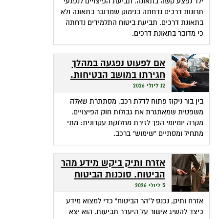
ילד נפצע קשה בתאונה. תביעת הפיצויים לנפגעי
תרונות דרכים נדחתה בנימוק שמדובר בתאונה ולא
בתאונת דרכים. תביעת ביטוח התלמידים נדחתה
כי מדובר בתאונת דרכים.
אם לפעוט נפגעה במהלך
חגירתו במושב הבטיחות.
האם זכאית לפיצויים?
12 ליולי 2026
בין בור ניקוז פתוח לדלת רכב, מסתתרת שאלה
משפטית שמאתגרת את גבולות חוק הפיצויים.
מקרה יומיומי הפך לזירת מחלוקת עקרונית: מתי
מתחיל ומסתיים "שימוש" ברכב.
אזרח ותיק ביקש מידע מהר
הביטוח. סוכנות הביטוח
גבתה מחשבונו פרמיות
5 ליולי 2026
אזרח ותיק, נכנס ל"הר הביטוח" כדי למצוא מידע
כיצד להשיג אישור על היעדר תביעות. הוא יצא