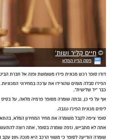
©
חיים קליר ושות'
פסק הדין המלא
דודו סופר רכש מכונית פיז'ו משומשת ופנה אל חברת הביט
הפיז'ו סבלה מומים שהורידו את ערכה במחירוני המכוניות
כבר "יד שלישית".
אף על פי כן, גבתה שומרה מסופר פרמיה מלאה, על בסיס מח
לימים מכונית הפיג'ו נגנבה.
סופר ציפה לקבל משומרה את מחיר המחירון המלא, בהתא
אתה לא מתבייש, נזפה שומרה בסופר, אתה רוצה להתעשר