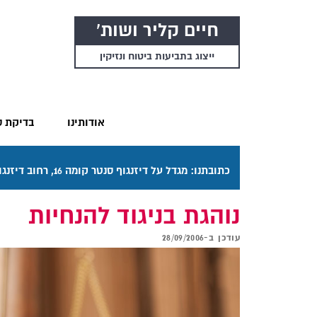
חיים קליר ושות'
ייצוג בתביעות ביטוח ונזיקין
אודותינו
בדיקת ס
כתובתנו: מגדל על דיזנגוף סנטר קומה 16, רחוב דיזנגוף 50 תל אביב. דרכי ההגעה בתפריט "אודותינו".
נוהגת בניגוד להנחיות
עודכן ב-
28/09/2006