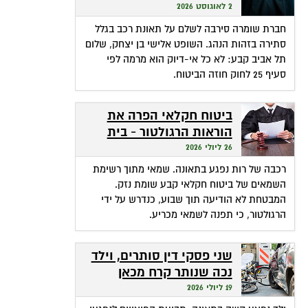
שהופכת אי-דיוק לפטור
2 לאוגוסט 2026
מתשלום
חברת שומרה סירבה לשלם על תאונת רכב בגלל
סתירה בזהות הנהג. השופט אלישי בן יצחק, שלום
תל אביב קבע: לא כל אי-דיוק הוא מרמה לפי
סעיף 25 לחוק חוזה הביטוח.
ביטוח חקלאי הפרה את
הוראות הרגולטור - בית
המשפט חילץ אותה
26 ליולי 2026
רכבה של רות נפגע בתאונה. שמאי מתוך רשימת
השמאים של ביטוח חקלאי קבע שומת נזק.
המבטחת לא הודיעה תוך שבוע, כנדרש על ידי
הרגולטור, כי תפנה לשמאי מכריע.
שני פסקי דין סותרים, וילד
נכה שנותר קרח מכאן
ומכאן
19 ליולי 2026