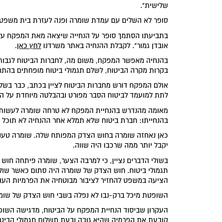
שלישית".
סופר לא השלים עם עמדת שומרה ופנה לעזרת בית משפט 
אובדן גמור". לקבלת ההנחיה באתר משרדנו
לחץ כאן
.
בהנחיה מאפשר המפקח, משום מה, לחברות הביטוח לגבות מ
בקרות מקרה הביטוח, לשלם תגמולי ביטוח מופחתים בהתח
אולם המפקח דורש מחברות הביטוח לציין בכתב, כבר בשלב
לתת למועמד לביטוח הסבר מפורט ובהבלטה מיוחדת על המ
מאומה מהנדרש בהנחיית המפקח לא טרחה שומרה לעשות.
בהנחייתו: חברת ביטוח שלא תמלא אחר ההנחיה לא תוכל ל
כאן נאחזה שומרה בחוש הצדק המפותח שלה. שומרה טענה כ
יקבל יותר ממה שרכבו היה שווה.
בשולי הדברים נציין, כי למרבה הצער, שומרה פיתחה חוש 
תגמולי ביטוח. חוש הצדק של שומרה היה סתום כאשר שולמ
הציעה במשפט להחזיר לציבור מבוטחיה את הפרמיות העוד
השופטת מיכל ברק-נבו לא נפלה בשבי חוש הצדק של שומ
העקרון שביסוד הנחיית המפקח על הביטוח, מדגישה השו
קובעת את הפרמיה שהיא גובה ובעת תשלום תגמולי הביט