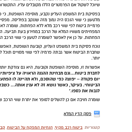
שיוכל לשקול אם הפרמטרים הללו מקובלים עליו. התקשר
בפסיקת בית המשפט העליון נקבע, מוסיפה השופטת, כי כא
מלטעון כי שווי הנכס היה נמוך מזה שננקב בפוליסה. מפסי
פרמיית ביטוח לפי שווי רכב מלא ללא הפחתות. שומרה ל
המפחיתים משוויו המלא של הרכב במחירון בעת תביעה. המ
הפחתות. על כן אין לאפשר לשומרה לטעון כי שווי הרכב היה
נוכח פסיקת בית המשפט העליון, קובעת השופטת, האפשרו
שחברת הביטוח אשר גבתה פרמיה לפי שווי מסויים תוכל ל
יותר.
אפשרות זו, מוסיפה השופטת וקובעת, היא גם צודקת יותר 
לחברת ביטוח...וגם מבחינת ההגנה הראויה על ציפיותי
יום פקודה – יפוצה כפי שהוסכם, ולא תהיינה לו הפתעו
הביטוחי. בעיקר, כאשר נושא זה לא ענין אותה... כש
לגבות את כספו
."
שומרה חויבה אם כן להשלים לסופר את יתרת שווי הרכב ש
פסק הדין המלא
קטגוריות:
ביטוח רכב מקיף
,
הנחיות המפקח על הביטוח
,
קבל