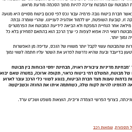
ות המבוטח עם המבטח צריכה להיות מתוך הסכמה מודעת מראש.
שר חברת ביטוח גובה פרמיה עבור נכס לפי סכום ביטוח מסויים היא מנועה
קה זו, קובעת השופטת, יש ללמוד אנלוגיה לענייננו. שהרי שומרה גבתה
א מילאה אחר הנחיית המפקח ולא הביאה לידיעת המבוטח את הפרמטרים
בוטח רשאי היה אפוא לצפות כי ערך הרכב הוא בהתאם למחירון בלא כל
 נמוך יותר.
ת שהמבוטח עשוי לקבל יותר משוויו של הנכס, עדיפה מן האפשרות
טעון בדיעבד ובעת שהיא נדרשת לפרוע את השטר עליו חתמה לשווי נמוך
מבחינת מדיניות ציבורית ראויה, מבחינת יחסי הכוחות בין מבוטח
"
ו של מבוטח, המשלם דמי ביטוח כראוי, תקופה ארוכה, במטרה שאם יבוא
ת בדמות טענות מצד חברת הביטוח, בנוגע לשווי כלי הרכב עובר לארוע
באה להזמינו להיות לקוח שלה, כשחתמה איתו את החוזה וכשביקשה
ניכתה, בצרוף הפרשי הצמדה וריבית, הוצאות משפט ושכ"ט עו"ד.
 תספורת
,
שמאות רכב