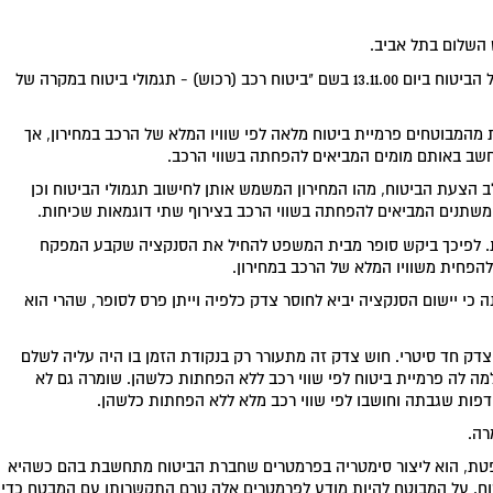
השלום בתל אביב.
בתביעתו הסתמך סופר על הנחייה שיצאה מאת המפקח על הביטוח ביום 13.11.00 בשם "ביטוח רכב (רכוש) - תגמולי ביטוח במקרה של
המבוטחים פרמיית ביטוח מלאה לפי שוויו המלא של הרכב במחירון, אך
שב באותם מומים המביאים להפחתה בשווי הרכב.
 הצעת הביטוח, מהו המחירון המשמש אותן לחישוב תגמולי הביטוח וכן
שתנים המביאים להפחתה בשווי הרכב בצירוף שתי דוגמאות שכיחות.
 לפיכך ביקש סופר מבית המשפט להחיל את הסנקציה שקבע המפקח
הפחית משוויו המלא של הרכב במחירון.
י יישום הסנקציה יביא לחוסר צדק כלפיה וייתן פרס לסופר, שהרי הוא
צדק חד סיטרי. חוש צדק זה מתעורר רק בנקודת הזמן בו היה עליה לשלם
ה לה פרמיית ביטוח לפי שווי רכב ללא הפחתות כלשהן. שומרה גם לא
פות שגבתה וחושבו לפי שווי רכב מלא ללא הפחתות כלשהן.
רה.
פטת, הוא ליצור סימטריה בפרמטרים שחברת הביטוח מתחשבת בהם כשהיא
וח. על המבוטח להיות מודע לפרמטרים אלה טרם התקשרותו עם המבטח כדי