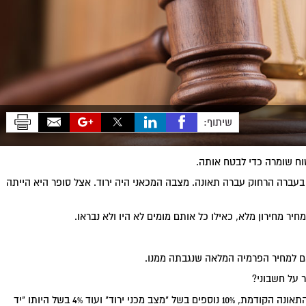
שיתוף:
וח שומרה כדי לבטח אותה.
. בעברה הרחוק עברה תאונה. מצבה המכאני היה ירוד. אצל סופר היא הייתה
יר מחירון מלא, כאילו כל אותם מומים לא היו ולא נבראו.
ם למחיר הפרמיה המלאה שנגבתה ממנו.
 על חשבוני?
שומרה הודיעה לסופר כי משווי הרכב היא מנכה 20% עקב התאונה הקודמת, 10% נוספים בשל "מצב מכני ירוד" ועוד 4% בשל היותו "יד