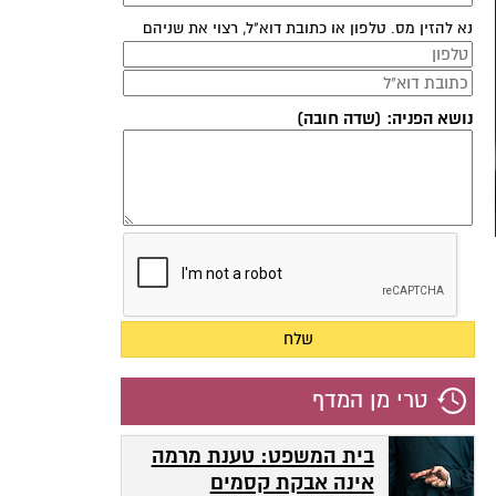
נא להזין מס. טלפון או כתובת דוא"ל, רצוי את שניהם
נושא הפניה: (שדה חובה)
טרי מן המדף
בית המשפט: טענת מרמה
אינה אבקת קסמים