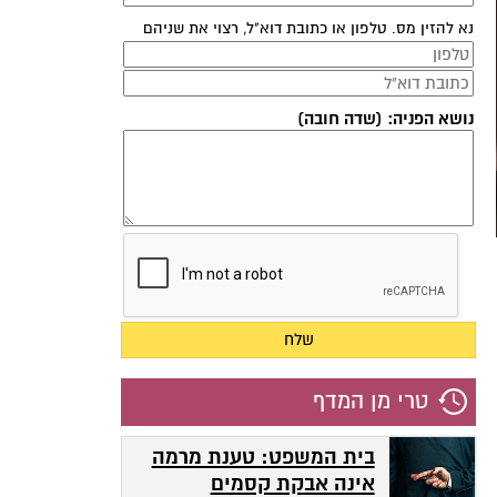
נא להזין מס. טלפון או כתובת דוא"ל, רצוי את שניהם
נושא הפניה: (שדה חובה)
טרי מן המדף
בית המשפט: טענת מרמה
אינה אבקת קסמים