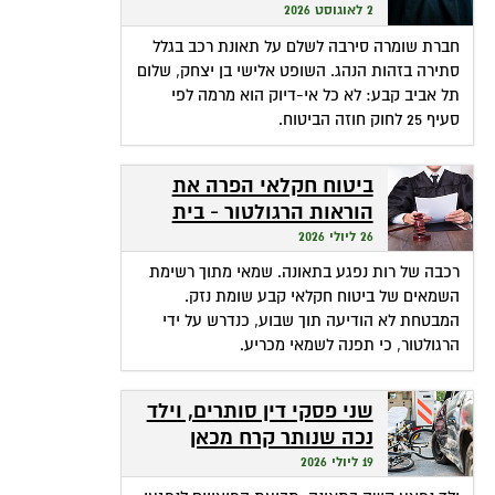
שהופכת אי-דיוק לפטור
2 לאוגוסט 2026
מתשלום
חברת שומרה סירבה לשלם על תאונת רכב בגלל
סתירה בזהות הנהג. השופט אלישי בן יצחק, שלום
תל אביב קבע: לא כל אי-דיוק הוא מרמה לפי
סעיף 25 לחוק חוזה הביטוח.
ביטוח חקלאי הפרה את
הוראות הרגולטור - בית
המשפט חילץ אותה
26 ליולי 2026
רכבה של רות נפגע בתאונה. שמאי מתוך רשימת
השמאים של ביטוח חקלאי קבע שומת נזק.
המבטחת לא הודיעה תוך שבוע, כנדרש על ידי
הרגולטור, כי תפנה לשמאי מכריע.
שני פסקי דין סותרים, וילד
נכה שנותר קרח מכאן
ומכאן
19 ליולי 2026