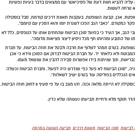
ה עליה להביא חוות דעת של פסיכיאטר עם ממצאים בדבר בעיות נפשיות
לא טרחה לעשות.
טת. אכן, קבעה השופטת, בעקבות תאונת דרכים קודמת, סבל בוסקילה
ד כמקודם. "כאבי הגב הפכו לשגרת יומו והוא הסכין עם קיומם".
 הגב, אך העיד כי בפועל סוכן הביטוח שהחתים אותו על הטפסים, כלל לא
של התובע ומהיותו חף מכל ניסיון ליצור מציאות מדומה".
שופטת. בטרם תמהר לשלוף את חרבה ולבטל את חוזה הביטוח, על חברת
המבוטח ולא כלאחר יד. על חברת הביטוח לבדוק אם הסוכן ווידא כי אכן
ריאות, תוך שניתנת בידו אפשרות סבירה להבין את שנשאל מעמו.
, "סוכן הביטוח לא פעל כפי שנדרש היה לפעול, וחברת הביטוח נכשלה
ם הנכללים בפוליסה עוד בטרם ישיב לשאלות".
בכך למעשה, גרמה הדר, באמצעות סוכנה, לכך שתשובת בוסקילה לא הייתה מלאה וכנה. זהו מצב בו על פי סעיף 8 לחוק חוזה הביטוח,
הדר תוקף מלא ודחיית תביעתו נעשתה שלא כדין.
לביטוח
,
סוכן הביטוח
,
תאונת דרכים
,
תביעה הנגועה במרמה
,