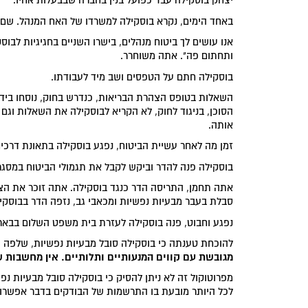
יצחק בוסקילה עבד כפועל בנין בחברה שבבעלות אחיו.
באחד הימים, נקרא בוסקילה למשרדו של האח המנהל. שם, 
אנו עושים לך ביטוח מנהלים, בישרו השניים בחגיגיות לב
ותחתום פה". אתה משוחרר.
בוסקילה חתם על הטפסים ושב מיד לעבודתו.
השאלות בטופס הצהרת הבריאות, כנדרש בחוק, נוסחו בידי ח
הסוכן, בניגוד לחוק, לא הקריא לבוסקילה את השאלות ו
אותה.
זמן מה לאחר עשיית הביטוח, נפגע בוסקילה בתאונת דרכים ו
בוסקילה פנה להדר וביקש לקבל את תגמולי הביטוח במסגרת
אתה תחמן, התריסה הדר כנגד בוסקילה. אתה זוכר את ה
סבלת בעבר מבעיות נפשיות ומכאבי גב, נזפה הדר בבוסקיל
נפגע וחבוט, פנה בוסקילה לעזרת בית משפט השלום בבאר
להוכחת טענתה כי בוסקילה סובל מבעיות נפשיות, שלפה ה
מגובשת עם קווים המנעותיים ותלותיים. אין מחשבות שו
מפרוטוקול זה לא ניתן להסיק כי בוסקילה סובל מבעיות נ
לכל היותר מובעת בו התרשמות של הבודקים בדבר אפשרות