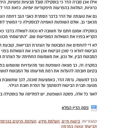
אילו אכן סברה הדר כי בוסקילה סובל מבעיות נפשיות, הי
כרוניות, המלוות בהפרעות תיפקודיות יומיות. כזאת הדר 
גם את טענתה של הדר בדבר הסתרת כאבי הגב דחתה השופ
מכאבי גב. אולם השופטת האמינה לבוסקילה כי המשיך לתפק
בוסקילה אמנם חתם על תשובה לא נכונה לשאלה בדבר כאבי
הקריא בפניו את השאלות המופיעות שם. "התרשמתי מכנותו 
לא די להחתים את המבוטח על הצהרת הבריאות, קובעת ה
הביטוח לוודא כי סוכן הביטוח אכן הציג את השאלות בפני 
המבוטח הבין, אל נכון, את משמעות החתימה על הצהרת הב
במקרה זה, כך מצאה השופטת נצר מהעדויות שנשמעו בפניה
בקיום חובתה להעלות את רמת מודעותו של המבוטח לנושאי
מנועה חברת הביטוח להסתמך על הפרת חובת הגילוי.
לאור כל אלה, פסקה השופטת, יש לפוליסה של בוסקילה ב
פסק הדין המלא
קטגוריות:
ביטוח חיים
,
העלמת מידע
,
העלמת פרטים בכניסה 
תביעתך נגועה במרמה