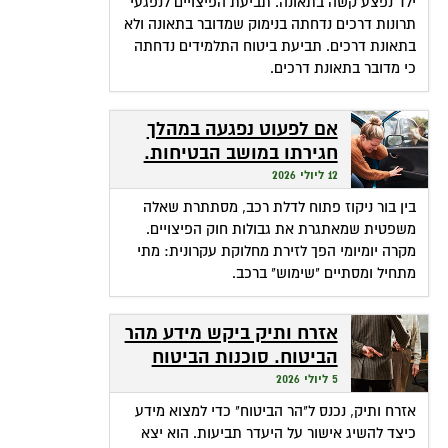
ילד נפצע קשה בתאונה. תביעת הפיצויים לנפגעי
תרונות דרכים נדחתה בנימוק שמדובר בתאונה ולא
בתאונת דרכים. תביעת ביטוח התלמידים נדחתה
כי מדובר בתאונת דרכים.
אם לפעוט נפגעה במהלך
חגירתו במושב הבטיחות.
האם זכאית לפיצויים?
12 ליולי 2026
בין בור ניקוז פתוח לדלת רכב, מסתתרת שאלה
משפטית שמאתגרת את גבולות חוק הפיצויים.
מקרה יומיומי הפך לזירת מחלוקת עקרונית: מתי
מתחיל ומסתיים "שימוש" ברכב.
אזרח ותיק ביקש מידע מהר
הביטוח. סוכנות הביטוח
גבתה מחשבונו פרמיות
5 ליולי 2026
אזרח ותיק, נכנס ל"הר הביטוח" כדי למצוא מידע
כיצד להשיג אישור על היעדר תביעות. הוא יצא