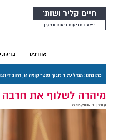
חיים קליר ושות'
ייצוג בתביעות ביטוח ונזיקין
אודותינו
בדיקת ס
כתובתנו: מגדל על דיזנגוף סנטר קומה 16, רחוב דיזנגוף 50 תל אביב. דרכי ההגעה בתפריט "אודותינו".
מיהרה לשלוף את חרבה
עודכן ב-
22/06/2006