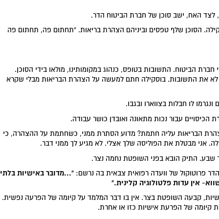
לצד האח, ישב סוכן של חברת הביטוח הדר.
וסקילה. הסוכן שלף טפסים וביניהם הצהרת בריאות. "תחתום פה, תחתום פה
ברת הביטוח. התשובות בטופס, כנהוג במקומותינו, מולאו בידי הסוכן.
גם לא את התשובות. בוסקילה חתם למעשה על הצהרת הבריאות מבלי שקרא
נגרמו לו חבלות בצווארו ובגבו.
 הכיסויים עבור נכות מתאונה ואובדן כושר עבודה.
צהרת הבריאות עליה חתמת? מדוע הסתרת ממני, כשחתמת על ההצהרה, כי
ה. אני מבטלת את הפוליסה שלך אצלי. לא מגיע לך ממני דבר.
 שבע. התיק הובא בפני השופטת נחמה נצר.
"...מדובר באישיות בלתי
דר פרוטוקול של וועדה רפואית צבאית בה נרשם:
וא- אין עדות פלטולוגיה קלינית."
פשיות, קבעה השופטת בצר. אין בו דבר המלמד על קיומה של הפרעה נפשית.
 קיומה של הפרעת אישיות כזו או אחרת.