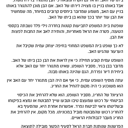
אבל באותו בניין בו מצויה דירתו של האב. אם הבן מוכן להתגורר באותו
בניין עם האב, משמע שמדובר ביחסים קרובים במיוחד, מה שמחשיד
את הבן עוד יותר בכך שהוא בן ביתו של האב.
שופטת בית המשפט לתביעות קטנות בחדרה נילי פלד נשבתה בקסמי
הטענה, פטרה את הראל מאחריות, והותירה לאב את החבות לפצות
את הבן.
לא כך שופט בית המשפט המחוזי בחיפה יצחק עמית שקיבל את
הערעור שהגיש האב.
השופט עמית קובע תחילה כי אין לראות את הבן כבן ביתו של האב.
מדובר בבן בגיר, מסביר השופט, שאינו מתגורר יחד עם האב אלא
ביחידת דיור נפרדת, הגם שהינה באותו מבנה.
עתה מוסיף השופט עמית, כי אף אם היה הבן מתגורר יחד עם האב אין
הוא משוכנע כי היה מקום להחיל את החריג.
הרציונל של החריג, מסביר השופט, הוא שלא להרחיב את הכיסוי
הביטוחי על רכוש שמעצם טיבו וטבעו שייך למבוטח או נמצא בפיקוחו
ובשליטתו וראוי לביטוח נפרד. אפשרות אחרת היא, שהסעיף בא
להחריג רכוש שהמבוטח מוביל במכוניתו. מכל מקום, אין להרחיב את
החריג מעבר לגבולותיו הראויים.
הפרשנות שנותנת חברת הראל לסעיף הפטור מובילה לתוצאה