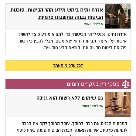
אזרח ותיק ביקש מידע מהר הביטוח. סוכנות
הביטוח גבתה מחשבונו פרמיות
5 ליולי 2026
אזרח ותיק, נכנס ל"הר הביטוח" כדי למצוא מידע כיצד להשיג
אישור על היעדר תביעות. הוא יצא משם, מבלי להבין כי רכש
פוליסת ביטוח חדשה ונתן הוראת קבע חודשית.
לכל עדכוני האתר
פסקי דין במקרים דומים
גם שימוש ללא רשות הוא גניבה
26 למאי 2013
המבוטח הכניס את רכבו למוסך. עובד המוסך לקח את הרכב
לנסיעה פרטית. אירעה תאונה. חברת הביטוח טענה שאין כיסוי