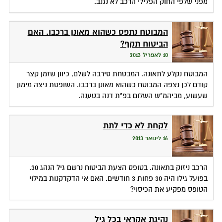
מפני שלפי החוק הפלילי הרכב לא נגנב.
המבוטח נתפס כשהוא מאונן ברכבו. האם
הביטוח תקף?
10 לאפריל 2013
המבוטח נקלע לתאונה. המבטחת סירבה לשלם, כיוון שזמן קצר
קודם לכן נצפה המבוטח כשהוא מאונן ברכבו. השופטת ניצה מימון
שעשוע, מביהמ"ש השלום בפ"ת דנה בטענה.
לקחת לא כדי לתת
16 לינואר 2013
הרכב ניזוק בתאונה. בטופס הצעת הביטוח נרשם גיל הנהג 30.
בפועל גילו היה 30 פחות 3 חודשים. האם אי הדקדקנות במילוי
הטופס מפקיע את הכיסוי?
נהיגת אקראי בכל גיל