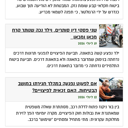
ביטוח חקלאי קבע שומת נזק. המבטחת לא הודיעה תוך שבוע,
כנדרש על ידי הרגולטור, כי תפנה לשמאי מכריע.
שני פסקי דין סותרים, וילד נכה שנותר קרח
מכאן ומכאן
19 ליולי 2026
ילד נפצע קשה בתאונה. תביעת הפיצויים לנפגעי תרונות דרכים
נדחתה בנימוק שמדובר בתאונה ולא בתאונת דרכים. תביעת ביטוח
התלמידים נדחתה כי מדובר בתאונת דרכים.
אם לפעוט נפגעה במהלך חגירתו במושב
הבטיחות. האם זכאית לפיצויים?
12 ליולי 2026
בין בור ניקוז פתוח לדלת רכב, מסתתרת שאלה משפטית
שמאתגרת את גבולות חוק הפיצויים. מקרה יומיומי הפך לזירת
מחלוקת עקרונית: מתי מתחיל ומסתיים "שימוש" ברכב.