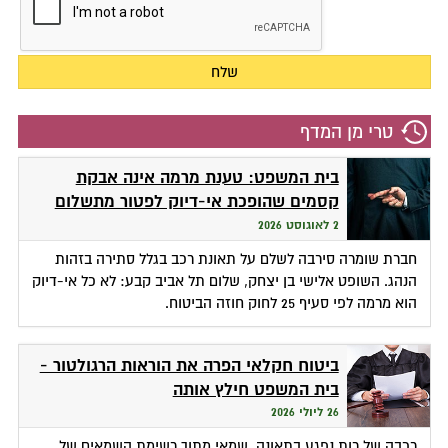
טרי מן המדף
בית המשפט: טענת מרמה אינה אבקת
קסמים שהופכת אי-דיוק לפטור מתשלום
2 לאוגוסט 2026
חברת שומרה סירבה לשלם על תאונת רכב בגלל סתירה בזהות
הנהג. השופט אלישי בן יצחק, שלום תל אביב קבע: לא כל אי-דיוק
הוא מרמה לפי סעיף 25 לחוק חוזה הביטוח.
ביטוח חקלאי הפרה את הוראות הרגולטור -
בית המשפט חילץ אותה
26 ליולי 2026
רכבה של רות נפגע בתאונה. שמאי מתוך רשימת השמאים של