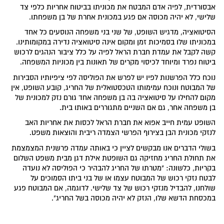
אבסורדית, לפיה אדם המבטח את מכוניתו בביטוח אחריות כלפי צד
שלישי, לא יהיה מכוסה אם פגע במכונית אחרת של בן משפחתו.
הסיטואציה, מדגיש השופט, של שני בני משפחה הנוסעים כל אחד
במכוניתו שלו בסמיכות זמן ומקום אינה סיטואציה נדירה במקומותינו.
קשה לקבל את עמדת חברת הראל לפיה על כלל ציבור הנהגים לרכוש
ביטוח נפרד ומיוחד לכיסוי מקרים של תאונות בין מכוניות המשפחה.
נוכח כלל הפרשנות לפיו יש לפרש את הפוליסה לפי ציפיותיו הסבירות
של המבוטח ונוכח עמימותו הטכסטואלית של החריג, קובע השופט, אין
מקום להחילו על סיטואציה בה בן משפחה אחד גורם נזק למכונית של
בן משפחה אחר, גם אם השניים מתגוררים באותו בית.
השופט עמית חייב אפוא את חברת הראל לכסות את אחריות האב
לנזקי מכונית הבן בצירוף הפרשי הצמדה ריבית והוצאות משפט.
בשולי הדברים אנו מבקשים לציין כי באותה עמדה פרשנית המצמצמת
את תחולת החריג מחזיקה גם השופטת אילת דגן מבית משפט השלום
בקריות, כלשונה: "מטרתו של החריג להבהיר כי הפוליסה לא נועדה
לבטח נזקי רכוש של המבוטח עצמו או של בני ביתו הסמוכים על
שולחנו, להבדיל מנזקי רכוש של צד שלישי. לדוגמה, אם המבוטח פגע
במכסחת הדשא שלו, הנזק לא יהיה מכוסה בשל החריג".