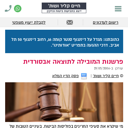
חיים קליר ושות'
ייצוג בתביעות ביטוח ונזיקין
רישום לעדכונים
לקבלת ייעוץ משפטי
כתובתנו: מגדל על דיזנגוף סנטר קומה 16, רחוב דיזנגוף 50 תל
אביב. דרכי ההגעה בתפריט "אודותינו".
פרשנות המובילה לתוצאה אבסורדית
עודכן ב-
29/05/2006
©
חיים קליר ושות'
פסק הדין המלא
מי שיקרא את סעיפי החריגים בפוליסות הביטוח, בעיניים הטובות של