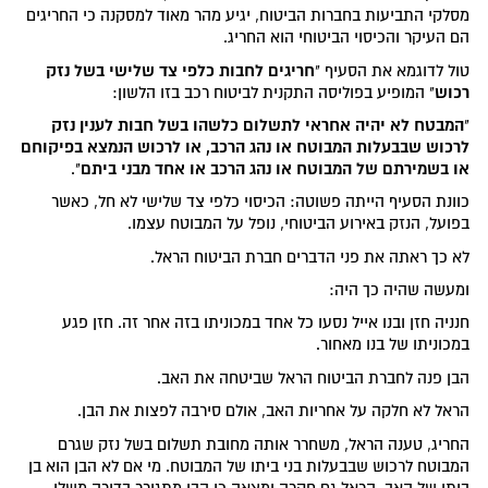
מסלקי התביעות בחברות הביטוח, יגיע מהר מאוד למסקנה כי החריגים
הם העיקר והכיסוי הביטוחי הוא החריג.
חריגים לחבות כלפי צד שלישי בשל נזק
טול לדוגמא את הסעיף "
רכוש
" המופיע בפוליסה התקנית לביטוח רכב בזו הלשון:
המבטח לא יהיה אחראי לתשלום כלשהו בשל חבות לענין נזק
"
לרכוש שבבעלות המבוטח או נהג הרכב, או לרכוש הנמצא בפיקוחם
או בשמירתם של המבוטח או נהג הרכב או אחד מבני ביתם
".
כוונת הסעיף הייתה פשוטה: הכיסוי כלפי צד שלישי לא חל, כאשר
בפועל, הנזק באירוע הביטוחי, נופל על המבוטח עצמו.
לא כך ראתה את פני הדברים חברת הביטוח הראל.
ומעשה שהיה כך היה:
חנניה חזן ובנו אייל נסעו כל אחד במכוניתו בזה אחר זה. חזן פגע
במכוניתו של בנו מאחור.
הבן פנה לחברת הביטוח הראל שביטחה את האב.
הראל לא חלקה על אחריות האב, אולם סירבה לפצות את הבן.
החריג, טענה הראל, משחרר אותה מחובת תשלום בשל נזק שגרם
המבוטח לרכוש שבבעלות בני ביתו של המבוטח. מי אם לא הבן הוא בן
ביתו של האב. הראל גם חקרה ומצאה כי הבן מתגורר בדירה משלו,