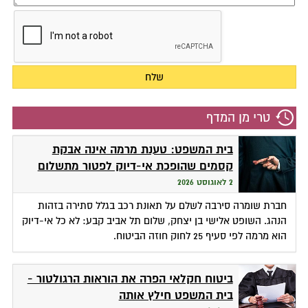
טרי מן המדף
בית המשפט: טענת מרמה אינה אבקת
קסמים שהופכת אי-דיוק לפטור מתשלום
2 לאוגוסט 2026
חברת שומרה סירבה לשלם על תאונת רכב בגלל סתירה בזהות
הנהג. השופט אלישי בן יצחק, שלום תל אביב קבע: לא כל אי-דיוק
הוא מרמה לפי סעיף 25 לחוק חוזה הביטוח.
ביטוח חקלאי הפרה את הוראות הרגולטור -
בית המשפט חילץ אותה