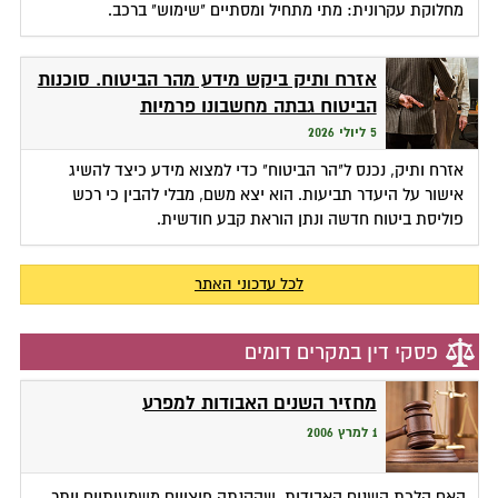
מחלוקת עקרונית: מתי מתחיל ומסתיים "שימוש" ברכב.
אזרח ותיק ביקש מידע מהר הביטוח. סוכנות
הביטוח גבתה מחשבונו פרמיות
5 ליולי 2026
אזרח ותיק, נכנס ל"הר הביטוח" כדי למצוא מידע כיצד להשיג
אישור על היעדר תביעות. הוא יצא משם, מבלי להבין כי רכש
פוליסת ביטוח חדשה ונתן הוראת קבע חודשית.
לכל עדכוני האתר
פסקי דין במקרים דומים
מחזיר השנים האבודות למפרע
1 למרץ 2006
האם הלכת השנים האבודות, שהקנתה פיצויים משמעותיים יותר