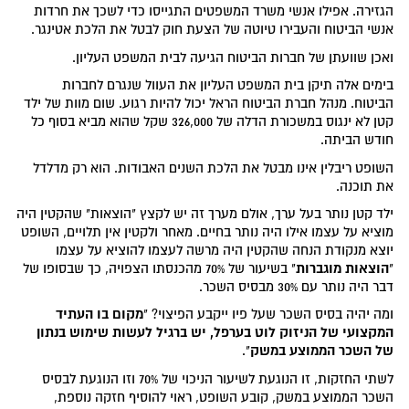
הגזירה. אפילו אנשי משרד המשפטים התגייסו כדי לשכך את חרדות
אנשי הביטוח והעבירו טיוטה של הצעת חוק לבטל את הלכת אטינגר.
ואכן שוועתן של חברות הביטוח הגיעה לבית המשפט העליון.
בימים אלה תיקן בית המשפט העליון את העוול שנגרם לחברות
הביטוח. מנהל חברת הביטוח הראל יכול להיות רגוע. שום מוות של ילד
קטן לא ינגוס במשכורת הדלה של 326,000 שקל שהוא מביא בסוף כל
חודש הביתה.
השופט ריבלין אינו מבטל את הלכת השנים האבודות. הוא רק מדלדל
את תוכנה.
ילד קטן נותר בעל ערך, אולם מערך זה יש לקצץ "הוצאות" שהקטין היה
מוציא על עצמו אילו היה נותר בחיים. מאחר ולקטין אין תלויים, השופט
יוצא מנקודת הנחה שהקטין היה מרשה לעצמו להוציא על עצמו
הוצאות מוגברות
"
" בשיעור של 70% מהכנסתו הצפויה, כך שבסופו של
דבר היה נותר עם 30% מבסיס השכר.
מקום בו העתיד
ומה יהיה בסיס השכר שעל פיו ייקבע הפיצוי? "
המקצועי של הניזוק לוט בערפל, יש ברגיל לעשות שימוש בנתון
של השכר הממוצע במשק
".
לשתי החזקות, זו הנוגעת לשיעור הניכוי של 70% וזו הנוגעת לבסיס
השכר הממוצע במשק, קובע השופט, ראוי להוסיף חזקה נוספת,