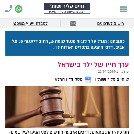
חיים קליר ושות'
ייצוג בתביעות ביטוח ונזיקין
רישום לעדכונים
לקבלת ייעוץ משפטי
כתובתנו: מגדל על דיזנגוף סנטר קומה 16, רחוב דיזנגוף 50 תל
אביב. דרכי ההגעה בתפריט "אודותינו".
ערך חייו של ילד בישראל
עודכן ב-
25/04/2006
©
חיים קליר ושות'
פסק הדין המלא
חגי פינץ נהרג בתאונת דרכים ארבעה חודשים לפני הגיעו לגיל שמונה