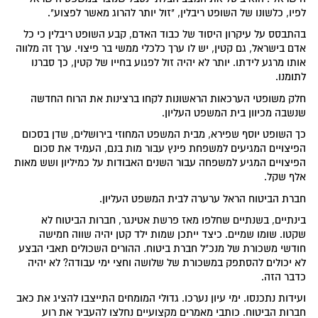
לפיו, כלשונו של השופט ריבלין, "זול יותר להרוג מאשר לפצוע".
בהתבסס על עיקרון היסוד של כבוד האדם, קבע השופט ריבלין כי כל
אדם בישראל, גם קטין, יש לו ערך כלכלי ממשי בר פיצוי. ערך זה מלווה
אותו מרגע לידתו. יותר לא יהיה זול לפגוע בחייו של קטין, כך סברנו
לתומנו.
חלק משופטי הערכאות הראשונות לקחו ברצינות את הרוח החדשה
שנשבה מכיוון בית המשפט העליון.
כך השופט יוסף שפירא, מבית המשפט המחוזי בירושלים, שדן בסכום
הפיצויים המגיעים למשפחת פינץ עבור מות בנם, העמיד את סכום
הפיצויים המגיע למשפחה עבור השנים האבודות על כמיליון ושש מאות
אלף שקל.
חברת הביטוח הראל ערערה לבית המשפט העליון.
בינתיים, בשנתיים שחלפו מאז פרשת אטינגר, חברות הביטוח לא
שקטו. שומו שמיים. כיצד ייתכן שמות ילד קטן יהיה שווה חמישה
חודשי משכורת של מנכ"ל חברת ביטוח. ההורים השכולים תאבי הבצע
לא יכולים להסתפק במשכורת של שלושה וחצי ימי עבודה? לא יהיה
כדבר הזה.
ועידות נתכנסו. ימי עיון נערכו. גדולי המומחים התייצבו להציג את כאב
חברות הביטוח. כותבי מאמרים מקצועיים נחלצו להעביר את רוע