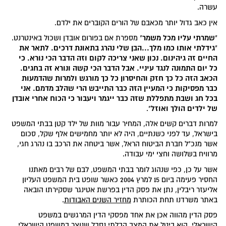
עשרה.
אין כאב גדול יותר מכאבם של הורים הקוברים את ילדם.
שמרתי עליו מכל משמר
"
" מספרת אם בפורום אובדן ושכול באינטרנט.
גידלתי אותו כמו מלך...הבן שלי נהרג בתאונת דרכים. לתאר את
"
החיים זה גיהינום. נכון שאני צריכה לקום וזה הדבר הכי נורא. כי
כל יום התמונה לנגד עיניי. אבל הדבר הכי קשה ונורא זה בחגים.
הכאב הזה כל כך חזק והחיסרון כל כך מורגש ולמרות שהדמעות
כבר מפסיקות כי המעיין הזה כבר התייבש הרי שהלב מדמם. אני
בכל חג ושבת מתפללת שזה כבר ייגמר ויעבור כי הכוח אחרי אובדן
של ילדים הולך ואוזל
".
למרות דברים קשים אלה, המחיר עבור מוות של ילד קטן בבתי המשפט
בישראל, עד לפני כשנתיים, היה לא יותר מחמישים אלף שקל, סכום
אשר מנכ"ל חברת הביטוח הראל, אשר ביטחה את הרכב בו נהרג חגי,
מרוויח בשלושה וחצי ימי עבודה.
אשר על כן, כפי שנהוג לומר בבתי המשפט, לבם של רבים מאתנו
החסיר פעימה ביום 15 למרץ 2004 כאשר שופט בית המשפט העליון
אליעזר ריבלין, נתן את פסק הדין בפרשת אטינגר שסקירתו הובאה
באתר משרדנו תחת הכותרת
מחזיר השנים האבודות
.
פסק הדין מהווה אכן את אחד מפסקי הדין המרגשים במשפט
הישראלי. הוא ביטל את המצב הבלתי נסבל שנוצר במשפט הישראלי