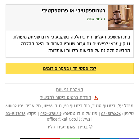
רטרוספקטיבי או פרוספקטיבי
7 ליוני 2004
בית המשפט העליון, חידש הלכה כשקבע כי אדם שניזוק מעוולת
נזיקין, זכאי לפיצויים גם עבור שנותיו האבודות. האם ההלכה
החדשה חלה גם על תביעות תלויות ועומדות?
לכל פסקי הדין במקרים דומים
הצהרת נגישות
הורדת כרטיס ביקור למכשיר
מגדל על, דיזנגוף סנטר, רח' דיזנגוף 50
, ת.ד.
11228
,
תל אביב-יפו
6111102
טלפון:
03-5176626
|
פנו אלינו בווטסאפ:
052-3781619
|
פקס:
03-5177078
|
מייל:
office@kalir.co.il
© בניית האתר:
עידו קליר