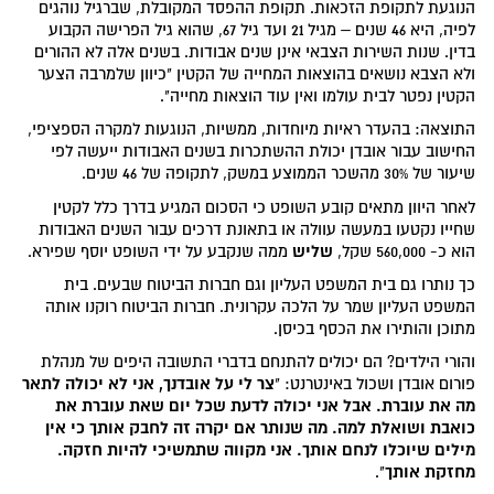
הנוגעת לתקופת הזכאות. תקופת ההפסד המקובלת, שברגיל נוהגים
לפיה, היא 46 שנים – מגיל 21 ועד גיל 67, שהוא גיל הפרישה הקבוע
בדין. שנות השירות הצבאי אינן שנים אבודות. בשנים אלה לא ההורים
ולא הצבא נושאים בהוצאות המחייה של הקטין "כיוון שלמרבה הצער
הקטין נפטר לבית עולמו ואין עוד הוצאות מחייה".
התוצאה: בהעדר ראיות מיוחדות, ממשיות, הנוגעות למקרה הספציפי,
החישוב עבור אובדן יכולת ההשתכרות בשנים האבודות ייעשה לפי
שיעור של 30% מהשכר הממוצע במשק, לתקופה של 46 שנים.
לאחר היוון מתאים קובע השופט כי הסכום המגיע בדרך כלל לקטין
שחייו נקטעו במעשה עוולה או בתאונת דרכים עבור השנים האבודות
שליש
הוא כ- 560,000 שקל,
ממה שנקבע על ידי השופט יוסף שפירא.
כך נותרו גם בית המשפט העליון וגם חברות הביטוח שבעים. בית
המשפט העליון שמר על הלכה עקרונית. חברות הביטוח רוקנו אותה
מתוכן והותירו את הכסף בכיסן.
והורי הילדים? הם יכולים להתנחם בדברי התשובה היפים של מנהלת
צר לי על אובדנך, אני לא יכולה לתאר
פורום אובדן ושכול באינטרנט: "
מה את עוברת. אבל אני יכולה לדעת שכל יום שאת עוברת את
כואבת ושואלת למה. מה שנותר אם יקרה זה לחבק אותך כי אין
מילים שיוכלו לנחם אותך. אני מקווה שתמשיכי להיות חזקה.
מחזקת אותך
".