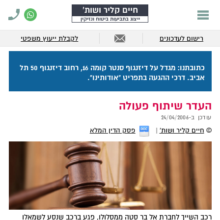
חיים קליר ושות'
ייצוג בתביעות ביטוח ונזיקין
רישום לעדכונים
לקבלת ייעוץ משפטי
כתובתנו: מגדל על דיזנגוף סנטר קומה 16, רחוב דיזנגוף 50 תל
אביב. דרכי ההגעה בתפריט "אודותינו".
העדר שיתוף פעולה
עודכן ב-
24/04/2006
©
חיים קליר ושות'
פסק הדין המלא
רכב השייך לחברת אל בר סטה ממסלולו, פגע ברכב שנסע לשמאלו