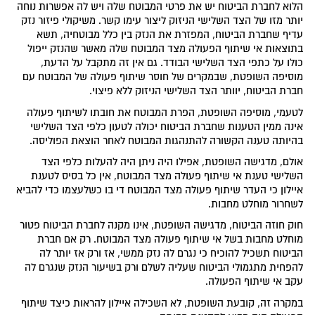
הלוא לחברת הביטוח יש את פרטי המבוטח שלה ויש לה אפשרות נוחה
יותר מזו של הצד השלישי הניזוק ליצור עימו קשר. משיקולי פיזור נזק
עדיף שחברת הביטוח, המפזרת את הנזק בין כלל מבוטחיה, תשא
בתוצאות אי שיתוף הפעולה מצד המבוטח שלה מאשר שהנזק ייפול
כולו על כתפי הצד השלישי הבודד. גם אין זה מתקבל על הדעת,
מוסיפה השופטת, שבמקרים של חוסר שיתוף פעולה של המבוטח עם
חברת הביטוח, יוותר הצד השלישי הניזוק ללא פיצוי.
לטעמי, מוסיפה השופטת, הפרת המבוטח את חובתו לשיתוף פעולה
אינה ממין הטענות שחברת הביטוח יכולה לטעון כלפי הצד השלישי
בהיותה טענה הקשורה להתנהגות המבוטח לאחר הוצאת הפוליסה.
אולם, מדגישה השופטת, אפילו היה ניתן היה להעלות כלפי הצד
השלישי טענת אי שיתוף פעולה מצד המבוטח, אין כל בסיס לטענת
איילון כי העדר שיתוף פעולה מצד המבוטח די בו כשלעצמו כדי להביא
לשחרור מוחלט מחבות.
חוק חוזה הביטוח, מדגישה השופטת, אינו מקנה לחברת הביטוח פטור
מוחלט מחבות בשל אי שיתוף פעולה מצד המבוטח. רק אם חברת
הביטוח תשכיל להוכיח כי נגרם לה נזק ממשי, אז ורק אז יותר לה
להפחית מתגמולי הביטוח שעליה לשלם ורק בשיעור הנזק שנגרם לה
עקב אי שיתוף הפעולה.
במקרה זה, קובעת השופטת, לא השכילה איילון להראות כיצד שיתוף