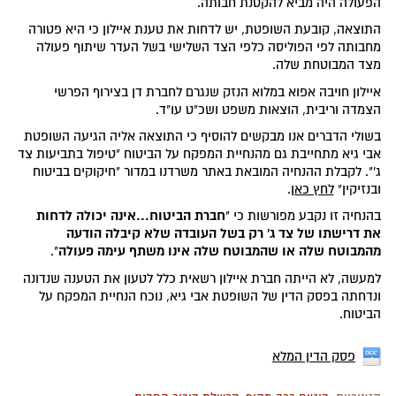
הפעולה היה מביא להקטנת חבותה.
התוצאה, קובעת השופטת, יש לדחות את טענת איילון כי היא פטורה
מחבותה לפי הפוליסה כלפי הצד השלישי בשל העדר שיתוף פעולה
מצד המבוטחת שלה.
איילון חויבה אפוא במלוא הנזק שנגרם לחברת דן בצירוף הפרשי
הצמדה וריבית, הוצאות משפט ושכ"ט עו"ד.
בשולי הדברים אנו מבקשים להוסיף כי התוצאה אליה הגיעה השופטת
אבי גיא מתחייבת גם מהנחיית המפקח על הביטוח "טיפול בתביעות צד
ג'". לקבלת ההנחיה המובאת באתר משרדנו במדור "חיקוקים בביטוח
ובנזיקין"
לחץ כאן
.
חברת הביטוח...אינה יכולה לדחות
בהנחיה זו נקבע מפורשות כי "
את דרישתו של צד ג' רק בשל העובדה שלא קיבלה הודעה
מהמבוטח שלה או שהמבוטח שלה אינו משתף עימה פעולה
".
למעשה, לא הייתה חברת איילון רשאית כלל לטעון את הטענה שנדונה
ונדחתה בפסק הדין של השופטת אבי גיא, נוכח הנחיית המפקח על
הביטוח.
פסק הדין המלא