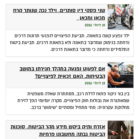
שני פסקי דין סותרים, וילד נכה שנותר קרח
מכאן ומכאן
19 ליולי 2026
ילד נפצע קשה בתאונה. תביעת הפיצויים לנפגעי תרונות דרכים
נדחתה בנימוק שמדובר בתאונה ולא בתאונת דרכים. תביעת ביטוח
התלמידים נדחתה כי מדובר בתאונת דרכים.
אם לפעוט נפגעה במהלך חגירתו במושב
הבטיחות. האם זכאית לפיצויים?
12 ליולי 2026
בין בור ניקוז פתוח לדלת רכב, מסתתרת שאלה משפטית
שמאתגרת את גבולות חוק הפיצויים. מקרה יומיומי הפך לזירת
מחלוקת עקרונית: מתי מתחיל ומסתיים "שימוש" ברכב.
אזרח ותיק ביקש מידע מהר הביטוח. סוכנות
הביטוח גבתה מחשבונו פרמיות