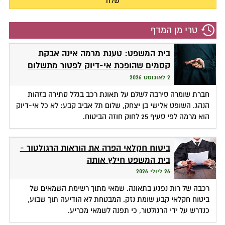
טרי מן המדף
בית המשפט: טענת מרמה אינה אבקת
קסמים שהופכת אי-דיוק לפטור מתשלום
2 לאוגוסט 2026
חברת שומרה סירבה לשלם על תאונת רכב בגלל סתירה בזהות
הנהג. השופט אלישי בן יצחק, שלום תל אביב קבע: לא כל אי-דיוק
הוא מרמה לפי סעיף 25 לחוק חוזה הביטוח.
ביטוח חקלאי הפרה את הוראות הרגולטור -
בית המשפט חילץ אותה
26 ליולי 2026
רכבה של רות נפגע בתאונה. שמאי מתוך רשימת השמאים של
ביטוח חקלאי קבע שומת נזק. המבטחת לא הודיעה תוך שבוע,
כנדרש על ידי הרגולטור, כי תפנה לשמאי מכריע.