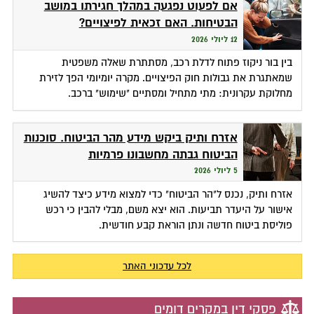
אם לפעוט נפגעה במהלך חגירתו במושב
הבטיחות. האם זכאית לפיצויים?
12 ליולי 2026
בין בור ניקוז פתוח לדלת רכב, מסתתרת שאלה משפטית
שמאתגרת את גבולות חוק הפיצויים. מקרה יומיומי הפך לזירת
מחלוקת עקרונית: מתי מתחיל ומסתיים "שימוש" ברכב.
אזרח ותיק ביקש מידע מהר הביטוח. סוכנות
הביטוח גבתה מחשבונו פרמיות
5 ליולי 2026
אזרח ותיק, נכנס ל"הר הביטוח" כדי למצוא מידע כיצד להשיג
אישור על היעדר תביעות. הוא יצא משם, מבלי להבין כי רכש
פוליסת ביטוח חדשה ונתן הוראת קבע חודשית.
לכל עדכוני האתר
פסקי דין במקרים דומים