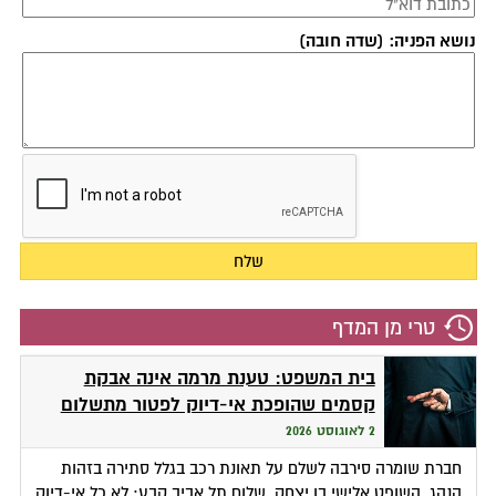
נושא הפניה: (שדה חובה)
טרי מן המדף
בית המשפט: טענת מרמה אינה אבקת
קסמים שהופכת אי-דיוק לפטור מתשלום
2 לאוגוסט 2026
חברת שומרה סירבה לשלם על תאונת רכב בגלל סתירה בזהות
הנהג. השופט אלישי בן יצחק, שלום תל אביב קבע: לא כל אי-דיוק