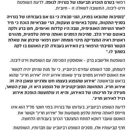
בטרם תוכרע תביעתו של בנרויה
לגופה
רפואי
. לדעת השופטת
וירט-ליבנה, התשובה לשאלה זו - חיובית.
"בנסיבות שהובאו בפנינו, הנני סבורה כי גם אם בעבודתו של בנרויה
בסניף התקווה, נתקל באיומים וצעקות, הרי שבראיות הוכח כי מיד
לאחר השיחה האנונימית, שבה היו קללות ואיומים, חש ברע ולקה
באוטם שריר הלב. סמיכות הזמנים ואותה שיחה טלפונית, מהווים
ראשית ראיה המצדיקה מינוי מומחה יועץ רפואי שיבחן את שאלת
הקשר הסיבתי הרפואי בין האירוע בעבודה לבין האוטם בו לקה
בסמוך לו."
השופטת אלישבע ברק - אוסוסקין הסכימה עם השופטת וירט ליבנה.
לעומתן, סבר השופט עמירם רבינוביץ, כי על מנת שניתן יהיה לקשור
את האוטם לאירוע מסוים צריך שאותו אירוע יהיה "אירוע חריג" שהוא
אירוע שהנפגע בעצמו חש ומרגיש שאכן היה זה
בראש ובראשונה "
אירוע חריג. התחושה הסוביקטיבית של הנפגע היא זו, שבין השאר,
מעידה על חריגותו של האירוע, והיא זו שלמעשה הופכת אירוע
רגיל לאירוע חריג
".
לדעת השופט רבינוביץ, בעדותו של בנרויה בפני חוקר מל"ל הוא אינו
מייחס לאותה שיחת טלפון משמעות של "אירוע חריג" וקושר את
האוטם שעבר דווקא למתח המצטבר הכרוך בעבודתו הלחוצה.
חרף קביעותיו אלו, מסכים השופט רבינוביץ עם חברותיו, השופטות