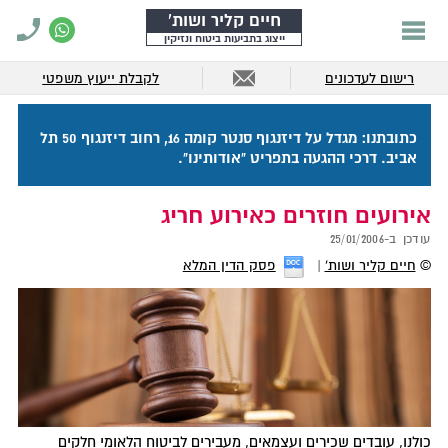
חיים קליר ושות'
ייצוג בתביעות ביטוח ונזיקין
רישום לעדכונים
לקבלת ייעוץ משפטי
כתובתנו: מגדל על דיזנגוף סנטר קומה 16, רחוב דיזנגוף 50 תל
אביב. דרכי ההגעה בתפריט "אודותינו".
אירועים חוזרים כאירוע חריג
עודכן ב-
25/01/2006
©
חיים קליר ושות'
פסק הדין המלא
כולנו, עובדים שכירים ועצמאים, מעבירים לביטוח הלאומי חלקים