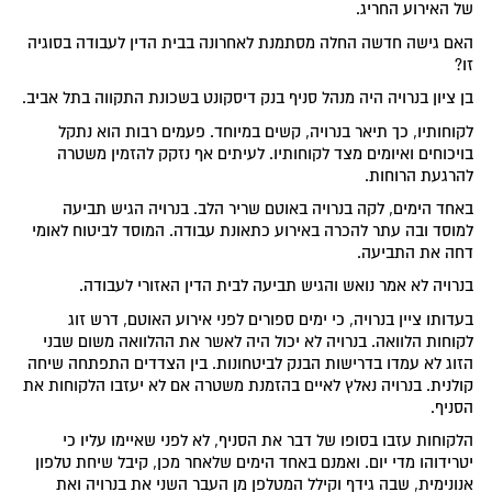
של האירוע החריג.
האם גישה חדשה החלה מסתמנת לאחרונה בבית הדין לעבודה בסוגיה
זו?
בן ציון בנרויה היה מנהל סניף בנק דיסקונט בשכונת התקווה בתל אביב.
לקוחותיו, כך תיאר בנרויה, קשים במיוחד. פעמים רבות הוא נתקל
בויכוחים ואיומים מצד לקוחותיו. לעיתים אף נזקק להזמין משטרה
להרגעת הרוחות.
באחד הימים, לקה בנרויה באוטם שריר הלב. בנרויה הגיש תביעה
למוסד ובה עתר להכרה באירוע כתאונת עבודה. המוסד לביטוח לאומי
דחה את התביעה.
בנרויה לא אמר נואש והגיש תביעה לבית הדין האזורי לעבודה.
בעדותו ציין בנרויה, כי ימים ספורים לפני אירוע האוטם, דרש זוג
לקוחות הלוואה. בנרויה לא יכול היה לאשר את ההלוואה משום שבני
הזוג לא עמדו בדרישות הבנק לביטחונות. בין הצדדים התפתחה שיחה
קולנית. בנרויה נאלץ לאיים בהזמנת משטרה אם לא יעזבו הלקוחות את
הסניף.
הלקוחות עזבו בסופו של דבר את הסניף, לא לפני שאיימו עליו כי
יטרידוהו מדי יום. ואמנם באחד הימים שלאחר מכן, קיבל שיחת טלפון
אנונימית, שבה גידף וקילל המטלפן מן העבר השני את בנרויה ואת