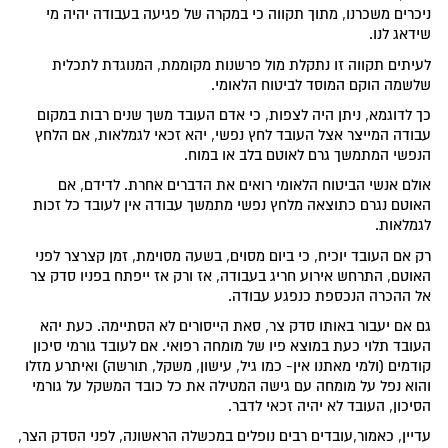
ניכרים משכרנו, מתוך תקווה כי במקרה של פגיעה בעבודה יהיה מי
שידאג לנו.
לעיתים תקווה זו נתקלת מול פרשנות מקוממת, המנוגדת לתכלית
שלשמה הוקם המוסד לביטוח הלאומי.
כך לדוגמא, ניתן היה לצפות, כי אדם העובד משך שנים רבות במקום
עבודה המייצר אצל העובד לחץ נפשי, יהא זכאי לגמלאות, אם הלחץ
הנפשי המתמשך גרם לאוטם בלב או במוח.
אולם אנשי הביטוח הלאומי רואים את הדברים אחרת. לדידם, אם
האוטם נגרם כתוצאה מלחץ נפשי מתמשך עבודה אין לעובד כל זכות
לגמלאות.
רק אם העובד יוכיח, כי ביום מסוים, בשעה מסוימת, זמן קצרצר לפני
האוטם, התרחש אירוע חריג בעבודה, אז ורק אז ייפתח בפניו סדק צר
אל ההכרה הנכספת כנפגע עבודה.
גם אם יעבור באותו סדק צר, סאת הייסורים לא הסתיימה. כעת יהא
העובד תלוי כעת במוצא פיו של מומחה רפואי. אם לעובד גורמי סיכון
קודמים (ולמי מאתנו אין- כמו גיל, עישון, משקל, תורשה) ואיתרע מזלו
והוא נפל על מומחה עם גישה המטילה את כל כובד המשקל על גורמי
הסיכון, העובד לא יהיה זכאי לדבר.
עדיין, כאמור,עובדים רבים נופלים במכשלה הראשונה, לפני הסדק הצר,