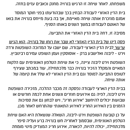
משפחתו. לאחר שיחה זו הרגיש בנרויה מחנק וכאבים עזים בחזה.
בית הדין האזורי לעבודה הבחין בכך שבהודעתו בפני חוקר המוסד
אמנם מוזכרת אותה שיחה מאיימת, אך בה בעת מייחס בנרויה את בואו
של האוטם לעבודתו במשך השנים באותו הסניף.
מסיבה זו, דחה בית הדין האזורי את התביעה.
פסק דינו של בית הדין האזורי לא שבר את רוחו של בנרויה, הוא הגיש
ערעור
לבית הדין הארצי לעבודה. שם ישבו על המדוכה השופטות ורדה
וירט - ליבנה ואלישבע ברק - אוסוסקין ועמן השופט עמירם רבינוביץ.
השופטת וירט ליבנה ציינה, כי את שיחת הטלפון האנונימית עם הלקוח
המאיים והמקלל הזכיר בנרויה כבר מלכתחילה, עוד במכתב שצירף
לטופס התביעה למוסד וגם בית הדין האזורי לא שלל את קיומה של
אותה שיחה.
בבית הדין הארצי לעבודה נפסקה זה מכבר ההלכה, מזכירה השופטת
וירט ליבנה, לפיה גם אירועים חוזרים ונשנים אחת לכמה חודשים או
שבועות יכולים להיחשב "אירוע חריג", ויש לבחון גם את סמיכות
הזמנים בין האירוע החריג לאירוע התאונתי שהתרחש לאחר מכן.
על כן קובעת השופטת וירט-ליבנה, השאלה שנשאלת היא האם שיחת
הטלפון האנונימית, שבסמוך לאחריה חש בנרויה ברע ועליה סיפר
מלכתחילה, יכולה להיות, לכאורה, אירוע חריג המצדיק מינוי מומחה