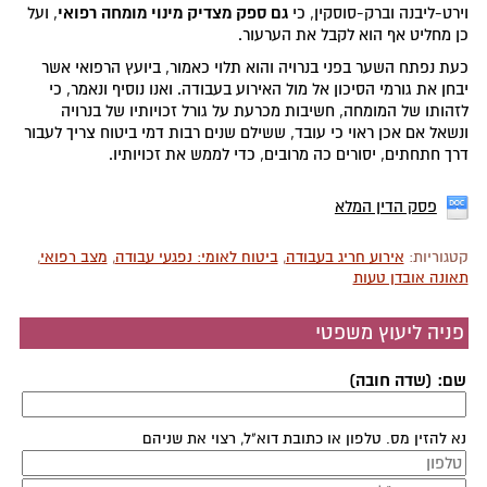
גם ספק מצדיק מינוי מומחה רפואי
וירט-ליבנה וברק-סוסקין, כי
, ועל
כן מחליט אף הוא לקבל את הערעור.
כעת נפתח השער בפני בנרויה והוא תלוי כאמור, ביועץ הרפואי אשר
יבחן את גורמי הסיכון אל מול האירוע בעבודה. ואנו נוסיף ונאמר, כי
לזהותו של המומחה, חשיבות מכרעת על גורל זכויותיו של בנרויה
ונשאל אם אכן ראוי כי עובד, ששילם שנים רבות דמי ביטוח צריך לעבור
דרך חתחתים, יסורים כה מרובים, כדי לממש את זכויותיו.
פסק הדין המלא
קטגוריות:
אירוע חריג בעבודה
,
ביטוח לאומי: נפגעי עבודה
,
מצב רפואי
,
תאונה אובדן טעות
פניה ליעוץ משפטי
שם: (שדה חובה)
נא להזין מס. טלפון או כתובת דוא"ל, רצוי את שניהם