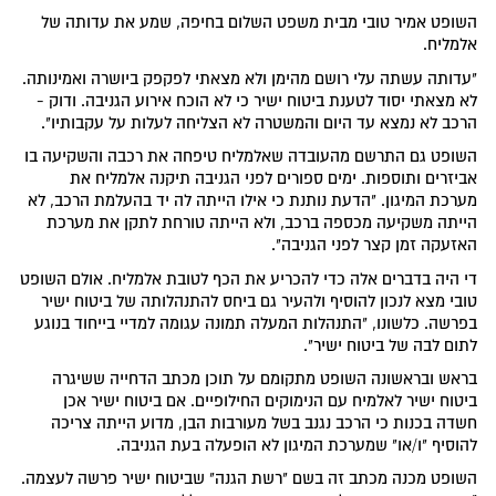
השופט אמיר טובי מבית משפט השלום בחיפה, שמע את עדותה של
אלמליח.
"עדותה עשתה עלי רושם מהימן ולא מצאתי לפקפק ביושרה ואמינותה.
לא מצאתי יסוד לטענת ביטוח ישיר כי לא הוכח אירוע הגניבה. ודוק -
הרכב לא נמצא עד היום והמשטרה לא הצליחה לעלות על עקבותיו".
השופט גם התרשם מהעובדה שאלמליח טיפחה את רכבה והשקיעה בו
אביזרים ותוספות. ימים ספורים לפני הגניבה תיקנה אלמליח את
מערכת המיגון. "הדעת נותנת כי אילו הייתה לה יד בהעלמת הרכב, לא
הייתה משקיעה מכספה ברכב, ולא הייתה טורחת לתקן את מערכת
האזעקה זמן קצר לפני הגניבה".
די היה בדברים אלה כדי להכריע את הכף לטובת אלמליח. אולם השופט
טובי מצא לנכון להוסיף ולהעיר גם ביחס להתנהלותה של ביטוח ישיר
בפרשה. כלשונו, "התנהלות המעלה תמונה עגומה למדיי בייחוד בנוגע
לתום לבה של ביטוח ישיר".
בראש ובראשונה השופט מתקומם על תוכן מכתב הדחייה ששיגרה
ביטוח ישיר לאלמיח עם הנימוקים החילופיים. אם ביטוח ישיר אכן
חשדה בכנות כי הרכב נגנב בשל מעורבות הבן, מדוע הייתה צריכה
להוסיף "ו/או" שמערכת המיגון לא הופעלה בעת הגניבה.
השופט מכנה מכתב זה בשם "רשת הגנה" שביטוח ישיר פרשה לעצמה.