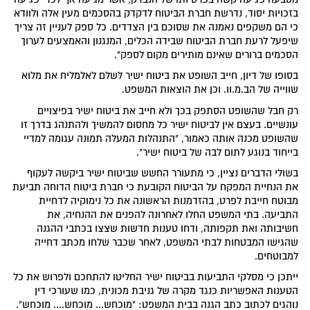
בזכויות יסוד, נדרשת חברת הביטוח לדקדק בהסכמים מעין אלה ולוודא
כי הם משקפים נאמנה את שסוכם בין הצדדים. כל ספק לעניין זה צריך
שיפעל לרעת חברת הביטוח שבידה הכלים, המנגנון והאמצעים לערוך
הסכמים ברורים שאינם מותירים מקום לספק".
בסופו של דיון, חייב השופט את ביטוח ישיר לשלם לאלמליח את מלוא
שווייה של הב.מ.וו. וכן את הוצאות המשפט.
רק חבל שהשופט הסתפק בכך ולא חייב את ביטוח ישיר בפיצויים
עונשיים. בעצם אין לביטוח ישיר כל מחסום להמשיך ולהתנהג בדרך זו
שהשופט מכנה אותה כאמור, "התנהלות המעלה תמונה עגומה למדיי
בייחוד בנוגע לתום לבה של ביטוח ישיר".
בשולי הדברים נציין, כי מתעורר החשש שביטוח ישיר ביקשה לעקוף
את הנחיית המפקח על הביטוח הקובעת כי חברת ביטוח הדוחה תביעת
מבוטח חייבת לפרט, בהזדמנות הראשונה את כל נימוקיה לדחיית
התביעה. בתי המשפט החלו לאחרונה להפנים את ההנחיה, את
חשיבותה ואת תקפותה, ודחו טענות חדשות שצצו בכתבי ההגנה
שהגישו המבטחות לבתי המשפט, לאחר שכבר שלחו מכתב דחייה
למבוטחים.
ייתכן כי מסלקי התביעות בביטוח ישיר החליטו להתחכם ולפרוש את כל
הטענות האפשריות כנגד מקרה של גניבת מכונית, כמו שעורכי דין
נוהגים לכתוב כתב הגנה בבית המשפט: "מוכחש... מוכחש.... מוכחש".