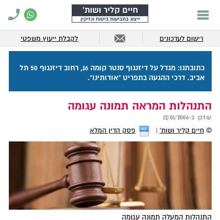
חיים קליר ושות'
ייצוג בתביעות ביטוח ונזיקין
רישום לעדכונים
לקבלת ייעוץ משפטי
כתובתנו: מגדל על דיזנגוף סנטר קומה 16, רחוב דיזנגוף 50 תל
אביב. דרכי ההגעה בתפריט "אודותינו".
התנהלות המראה תמונה עגומה
עודכן ב-
12/01/2006
©
חיים קליר ושות'
פסק הדין המלא
התנהלות המעלה תמונה עגומה