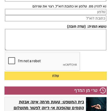
נא להזין מס. טלפון או כתובת דוא"ל, רצוי את שניהם
נושא הפניה: (שדה חובה)
טרי מן המדף
בית המשפט: טענת מרמה אינה אבקת
קסמים שהופכת אי-דיוק לפטור מתשלום