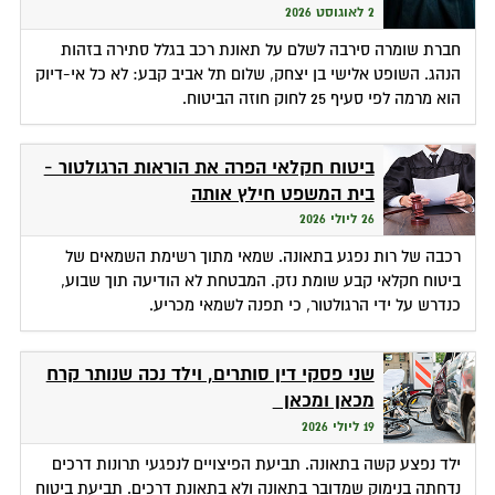
2 לאוגוסט 2026
חברת שומרה סירבה לשלם על תאונת רכב בגלל סתירה בזהות
הנהג. השופט אלישי בן יצחק, שלום תל אביב קבע: לא כל אי-דיוק
הוא מרמה לפי סעיף 25 לחוק חוזה הביטוח.
ביטוח חקלאי הפרה את הוראות הרגולטור -
בית המשפט חילץ אותה
26 ליולי 2026
רכבה של רות נפגע בתאונה. שמאי מתוך רשימת השמאים של
ביטוח חקלאי קבע שומת נזק. המבטחת לא הודיעה תוך שבוע,
כנדרש על ידי הרגולטור, כי תפנה לשמאי מכריע.
שני פסקי דין סותרים, וילד נכה שנותר קרח
מכאן ומכאן
19 ליולי 2026
ילד נפצע קשה בתאונה. תביעת הפיצויים לנפגעי תרונות דרכים
נדחתה בנימוק שמדובר בתאונה ולא בתאונת דרכים. תביעת ביטוח