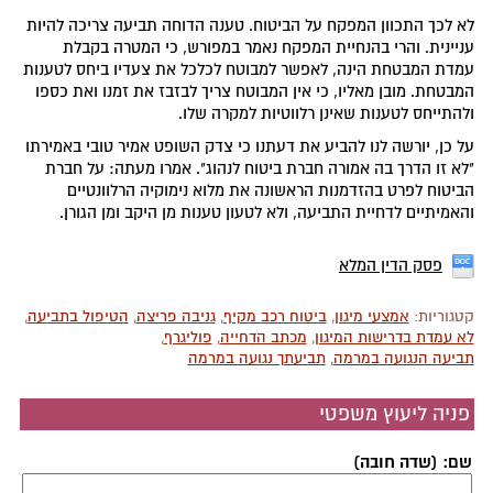
לא לכך התכוון המפקח על הביטוח. טענה הדוחה תביעה צריכה להיות
עניינית. והרי בהנחיית המפקח נאמר במפורש, כי המטרה בקבלת
עמדת המבטחת הינה, לאפשר למבוטח לכלכל את צעדיו ביחס לטענות
המבטחת. מובן מאליו, כי אין המבוטח צריך לבזבז את זמנו ואת כספו
ולהתייחס לטענות שאינן רלווטיות למקרה שלו.
על כן, יורשה לנו להביע את דעתנו כי צדק השופט אמיר טובי באמירתו
"לא זו הדרך בה אמורה חברת ביטוח לנהוג". אמרו מעתה: על חברת
הביטוח לפרט בהזדמנות הראשונה את מלוא נימוקיה הרלוונטיים
והאמיתיים לדחיית התביעה, ולא לטעון טענות מן היקב ומן הגורן.
פסק הדין המלא
קטגוריות:
אמצעי מיגון
,
ביטוח רכב מקיף
,
גניבה פריצה
,
הטיפול בתביעה
,
לא עמדת בדרישות המיגון
,
מכתב הדחייה
,
פוליגרף
,
תביעה הנגועה במרמה
,
תביעתך נגועה במרמה
פניה ליעוץ משפטי
שם: (שדה חובה)