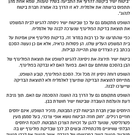
"ביטוח ישיר ביקשה להדוף את התביעה בשלל טענות, שמא אחת מהן
תתפוס ברשתה את אלמליח. לא זו הדרך בה אמורה חברת ביטוח
לנהוג".
השופט מתקומם גם על כך שביטוח ישיר ניסתה להגיש לבית המשפט
את תוצאת בדיקת הפוליגרף שנערכה לבנה של אלמליח.
כפי שהתרענו על כך רבות במדור זה, בדיקות פוליגרף אינן אמינות על
בית המשפט העליון שלנו. הן פסולות כראיה, אלא אם כן נעשה הסכם
בכתב בין הצדדים שהן תהיינה קבילות.
ביטוח ישיר תירצה את ניסיונה להגיש לשופט את תוצאת הפוליגרף של
הבן בהסכם שנחתם עם האם. בפועל האם לא נבדקה בפוליגרף.
השופט דוחה ניסיון זה מכל וכל. הסכם הפוליגרף, קובע השופט,
מתייחס לתוצאת הבדיקה שתיערך לאלמליח ולא לתוצאת הבדיקה
שייערכו לבנה.
השופט מתקומם גם על הדרך בה הושגה ההסכמה עם האם. תוך גניבת
דעת והעלמת העובדה שביטוח ישיר חושדת בבן.
היחסים שבין חברת הביטוח לבין המבוטח, מזכיר השופט, אינם יחסים
חוזיים רגילים. "חוק חוזה הביטוח נושא אופי צרכני, בעל סממן מעין
פטרנליסטי, שנועד להגן על זכויות הצרכן המבוטח. לנוכח היחסים
הבלתי שוויוניים מלכתחילה ובשים לב לכך שבדיקת פוליגרף יש בה
מטבעה פגיעה קשה בפרטיותו של הנבדק, אשר מגיעה אף לכדי פגיעה