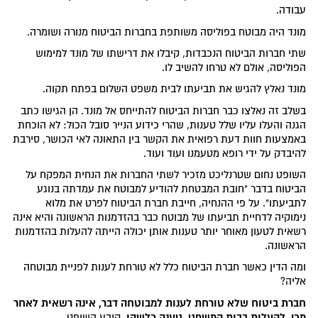
עבודה.
מונד היה מבוטח בפוליסה משותפת בחברות הביטוח מנורה ושומרה.
שתי חברות הביטוח הנכבדות, קיבלו את דרישתו של מונד למימוש
הפוליסה, אולם לא טרחו להשיב לו.
מונד נאלץ להגיש את תביעתו לבית משפט השלום בפתח תקוה.
בשלב זה נאלצו כבר חברות הביטוח להתייחס אל מונד. הן הגישו כתב
הגנה והעלו עליו שלל טענות, שהרי כידוע הנייר סובל הכול: לא הוכחת
באמצעות חוות דעת רפואית את הקשר בין התאונה לאי הכושר, סירבת
להיבדק על ידי רופא מטעמנו ועוד ועוד.
השופט נחום שטרנליכט מזכיר לשתי החברות את הנחית המפקח על
הביטוח בדבר "חובת המבטחת להודיע למבוטח את עמדתה בנוגע
לתביעתו". על פי ההנחיה, חייבת חברת הביטוח לפרט את מלוא
נימוקיה לדחיית תביעתו של מבוטח כבר בהזדמנות הראשונה והיא אינה
רשאית לטעון מאוחר יותר טענות אותן יכולה הייתה להעלות בהזדמנות
הראשונה.
ומה הדין כאשר חברת הביטוח כלל לא טורחת לענות לפניית מבוטחה
אליה?
חברת ביטוח שלא טורחת לענות למבוטחה דבר, אינה רשאית לאחר
מכן, להעלות בבית המשפט, טענה כלשהי
, קובע השופט.