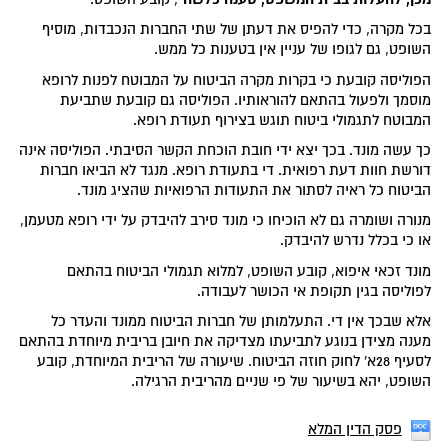
בכל מקרה, כדי להפיס את דעתן של שתי החברות הנכבדות, מוסיף
השופט, גם לגופו של עניין אין בטענות כל ממש.
הפוליסה קובעת כי בקרות מקרה הביטוח על המבוטח לפנות לרופא
מוסמך ולפעול בהתאם להוראותיו. הפוליסה גם קובעת שתביעת
המבוטח לתגמולי ביטוח תוגש בצירוף תעודת רופא.
כך עשה מונד. בכך יצא ידי חובת הוכחת הקשר הסיבתי. הפוליסה אינה
דורשת חוות דעת רפואית. די בתעודת רופא. מנגד לא הביאו חברות
הביטוח כל ראיה לסתור את התעודות הרפואיות שהציג מונד.
מנורה ושומרה גם לא הוכיחו כי מונד סירב להיבדק על ידי רופא מטעמן,
או כי בכלל נדרש להיבדק.
מונד זכאי איפוא, קובע השופט, למלוא תגמולי הביטוח בהתאם
לפוליסה בגין תקופת אי הכושר לעבודה.
אלא שבכך אין די. התעלמותן של חברות הביטוח ממונד והעדר כל
מענה מצידן בנוגע לתביעתו מצדיקה את חיובן בריבית מיוחדת בהתאם
לסעיף 28א' לחוק חוזה הביטוח. שיעורה של הריבית המיוחדת, קובע
השופט, יהא בשיעור של פי שניים מהריבית הרגילה.
פסק הדין המלא