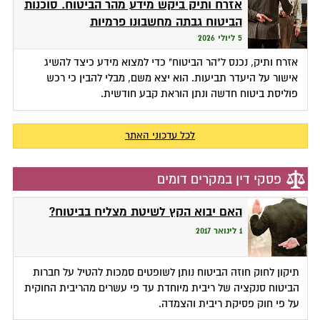
אזרח ותיק ביקש מידע מהר הביטוח. סוכנות
הביטוח גבתה מחשבונו פרמיות
5 ליולי 2026
אזרח ותיק, נכנס ל"הר הביטוח" כדי למצוא מידע כיצד להשיג
אישור על היעדר תביעות. הוא יצא משם, מבלי להבין כי רכש
פוליסת ביטוח חדשה ונתן הוראת קבע חודשית.
לכל עדכוני האתר
פסקי דין במקרים דומים
האם יבוא הקץ לשיטת מצליח בביטוח?
1 לינואר 2017
תיקון לחוק חוזה הביטוח נותן לשופטים סמכות להטיל על חברות
הביטוח סנקציה של ריבית מיוחדת עד פי עשרים מהריבית החוקית
על פי חוק פסיקת ריבית והצמדה.