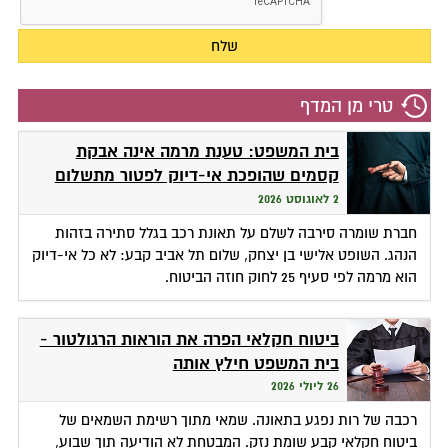
טרי מן המדף
בית המשפט: טענת מרמה אינה אבקת
קסמים שהופכת אי-דיוק לפטור מתשלום
2 לאוגוסט 2026
חברת שומרה סירבה לשלם על תאונת רכב בגלל סתירה בזהות
הנהג. השופט אלישי בן יצחק, שלום תל אביב קבע: לא כל אי-דיוק
הוא מרמה לפי סעיף 25 לחוק חוזה הביטוח.
ביטוח חקלאי הפרה את הוראות הרגולטור -
בית המשפט חילץ אותה
26 ליולי 2026
רכבה של רות נפגע בתאונה. שמאי מתוך רשימת השמאים של
ביטוח חקלאי קבע שומת נזק. המבטחת לא הודיעה תוך שבוע,