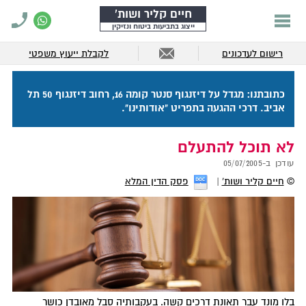
חיים קליר ושות'
ייצוג בתביעות ביטוח ונזיקין
רישום לעדכונים
לקבלת ייעוץ משפטי
כתובתנו: מגדל על דיזנגוף סנטר קומה 16, רחוב דיזנגוף 50 תל
אביב. דרכי ההגעה בתפריט "אודותינו".
לא תוכל להתעלם
עודכן ב-
05/07/2005
©
חיים קליר ושות'
פסק הדין המלא
בלו מונד עבר תאונת דרכים קשה. בעקבותיה סבל מאובדן כושר