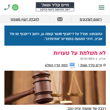
חיים קליר ושות'
ייצוג בתביעות ביטוח ונזיקין
רישום לעדכונים
לקבלת ייעוץ משפטי
כתובתנו: מגדל על דיזנגוף סנטר קומה 16, רחוב דיזנגוף 50 תל
אביב. דרכי ההגעה בתפריט "אודותינו".
לא משלמת על טעויות
עודכן ב-
20/03/2005
©
חיים קליר ושות'
פסק הדין המלא
רכבה של שושנה צויק נגנב.