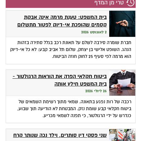
טרי מן המדף
בית המשפט: טענת מרמה אינה אבקת
קסמים שהופכת אי-דיוק לפטור מתשלום
2 לאוגוסט 2026
חברת שומרה סירבה לשלם על תאונת רכב בגלל סתירה בזהות
הנהג. השופט אלישי בן יצחק, שלום תל אביב קבע: לא כל אי-דיוק
הוא מרמה לפי סעיף 25 לחוק חוזה הביטוח.
ביטוח חקלאי הפרה את הוראות הרגולטור -
בית המשפט חילץ אותה
26 ליולי 2026
רכבה של רות נפגע בתאונה. שמאי מתוך רשימת השמאים של
ביטוח חקלאי קבע שומת נזק. המבטחת לא הודיעה תוך שבוע,
כנדרש על ידי הרגולטור, כי תפנה לשמאי מכריע.
שני פסקי דין סותרים, וילד נכה שנותר קרח