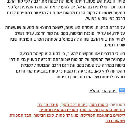
צויק, קובעת השופטת, הייתה מעוניינת לבטח את רכבה לפי קוד הדגם
הנכון וכך יש להניח גם הראל. יש להעדיף את הכוונה האמיתית על פני
הטעות שנעשתה בקוד הדגם ולראות את חוזה הביטוח כמתייחס לדגם
הרכב כפי שהוא בפועל.
על חברת הביטוח, פוסקת השופטת, לשאת בתוצאות הטעות שנעשתה
על ידה, או על ידי סוכנת הביטוח, בקביעת קוד הדגם. עליה לשלם
לצויק את שווי הדגם שהיה לה בפועל בהפחתת הפרש הפרמיה שבין
שני הדגמים.
בשולי הדברים אנו מבקשים להעיר, כי בסוגיה זו קיימת הכרעה
עקרונית של המפקח על הביטוח שכותרתה "הכרעה בעניין גביית דמי
ביטוח במקרה של טעות בקביעת דגם הרכב המבוטח". לקבלת
ההכרעה
לחץ כאן
. בהכרעה זו נקבע כי טעות בקביעת קוד הדגם
רובצת לפתחם של המבטח וסוכן הביטוח.
פסק הדין המלא
קטגוריות:
ביטוח חסר
,
ביטוח רכב מקיף
,
גניבה פריצה
,
הנחיות המפקח על הביטוח
,
חסרים מסמכים ונתונים
,
ליקויים בהתאמת הפוליסה
,
מגיע לך פחות
,
סוכן הביטוח
,
קבל תספורת
,
שמאות רכב