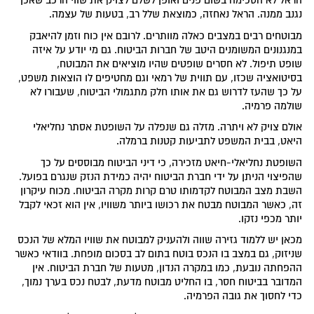
הראל לא הסכימה בשום פנים ואופן לשלם לצויק את שווי הרכב שאכן
נגנב ממנה. הראל נאחזה, כמוצאת שלל רב, בטעות של עצמה.
מבוטחים רבים במצבים כאלה מוותרים. לרובם אין כוח וזמן להיאבק
במנגנונים המשומנים היטב של חברות הביטוח. גם מי יודע על איזה
שופט תיפול. לא חסרים שופטים שהיו מוציאים את המבוטח,
בסיטואציה שכזו, עם תווית של רמאי וגם מחטיפים לו הוצאות משפט,
על כך שהעז לדרוש גם את אותו חלק מתגמולי הביטוח, שעבורו לא
שולמה פרמיה.
אולם צויק לא ויתרה. מזלה גם שנפלה על השופטת אסתר נחליאלי
היאט, בבית המשפט לתביעות קטנות ברמלה.
השופטת נחליאלי-חיאט מזכירה, כי דיני הביטוח מבוססים על כך
שהפיצוי הניתן על ידי חברת הביטוח יהיה כמידת הנזק שנגרם בפועל.
השבת מצב המבוטח לקדמותו טרם קרות מקרה הביטוח. מכוח עיקרון
זה, כאשר המבוטח מבטח את רכושו ביותר משוויו, אין הוא זכאי לקבל
יותר מכפי נזקו.
מכאן יש ללמוד גזירה שווה ולהעניק למבוטח את שוויו המלא של הנכס
שניזוק, גם במצב בו הנכס בוטח בתום לב בסכום מופחת. בוודאי כאשר
ההפחתה נובעת, כמו במקרה הנדון, מטעות של חברת הביטוח. אין
המדובר בביטוח חסר, בו החליט מבוטח מדעת, לבטח נכס בערך נמוך,
כדי לחסוך את גובה הפרמיה.