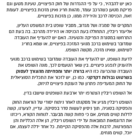
כאן יש להבהיר, כי על פי ההגדרות של חוק הפיצויים, טעינת מטען וגם
פריקת מטען כשהרכב עומד, מהוות חריג ואינן מזכות בפיצויים. לעומת
זאת, הכניסה לרכב והירידה ממנו, כן מזכות בפיצויים.
המקרים של סמג'ה ושל מגדוב, מסביר שופט בית המשפט העליון,
אליעזר ריבלין, התחוללו בעת הכניסה או הירידה מהרכב. בה בעת הם
התרחשו במסגרת הפריקה והטעינה. האם יש להעדיף את העובדה
שמדובר בשימוש ברכב מנועי המזכה בפיצויים, או שמא בחריג
לשימוש, שאינו מזכה, מקשה השופט.
לדעת השופט, יש להעדיף את העובדה שמדובר בשימוש ברכב מנועי
ולהעניק לנפגע פיצויים. בין שאר הטעמים לכך, מונה השופט את
ברורה יותר ומפחיתה מהצורך לעסוק
העובדה שהכרעה כזו היא
בשרטוט גבולות דקדקני
. כמו כן, יש לזכור את התכלית הסוציאלית
של החוק המעדיפה פתרון של הענקת פיצויים לניזוק.
אל השופט ריבלין הצטרפו יתר ארבעת השופטים שישבו בדין.
השופט ריבלין מגיע אל מסקנתו לאחר ניתוח יסודי של הוראות החוק
והפסיקה בסוגיה, תוך ניסיון לעשות סדר בפסיקה. עדיין, לצערנו, קשה
לדלות קווים מנחים, אם כי פחות קשה מבעבר. לנוחות הקורא, ריכזנו
את הדוגמאות המובאות על ידי השופט ריבלין, הן אלה הכלליות והן
המפורטות, לרבות אלה מהפסיקה הקיימת. כל אחד ידלה לעצמו, אם
יוכל, קווים מנחים.