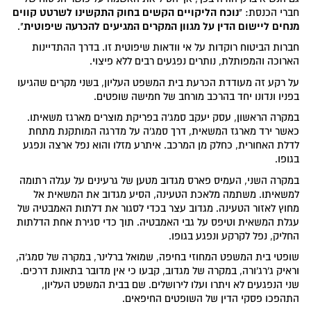
נוכח הליקויים הקשים בחוק התקשינו לשרטט קווים
חברי הכנסת: "
מנחים ליישום הדין על מגוון המקרים המגיעים להכרעה שיפוטית
".
חברות הביטוח רוקדות על אי וודאות שיפוטית זו. בדרך ההתדיינות
הארוכה והמפותלת, נותרים נפגעים רבים ללא פיצוי.
על רקע זה מעודדת הכרעת בית המשפט העליון, בשני מקרים שהגיעו
בפניו ונדונו יחד בהרכב מורחב של חמישה שופטים.
במקרה הראשון, עסק יעקב סמג'ה בפריקת מוצרים מארגז משאיתו.
כאשר ירד מארגז המשאית, דרך סמג'ה על מדרגה המותקנת מתחת
לדלת האחורית, כחלק מן המרכב. איתרע מזלו והוא נפל ארצה ונפגע
בגופו.
במקרה השני, העמיס פארס מגדוב מטען של גרעינים על עגלה רתומה
למשאיתו. משתמה מלאכת הטעינה, הסיע מגדוב את המשאית אל
מחוץ לאזור הטעינה. מגדוב עצר בכדי לסגור את דלתות האמבטיה של
עגלת המשאית וטיפס על גבי האמבטיה. תוך כדי סגירת אחת הדלתות
החליק, נפל לקרקע ונפגע בגופו.
שופטי בית המשפט המחוזי בחיפה, שמואל ברלינר, במקרה של סמג'ה,
וראיק ג'רג'ורה, במקרה של מגדוב, קבעו כי אין מדובר בתאונת דרכים.
שני הנפגעים לא ויתרו ועלו לירושלים. שם בבית המשפט העליון,
התהפכו פסקי הדין של השופטים החיפאים.