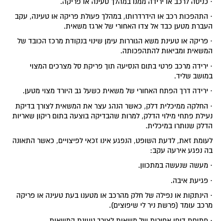
· כניסה לרכב או ירידה ממנו במהלך טעינה או פריקה.
· התהפכות רכב או הידרדרותו, במהלך פעולת פריקה או טעינה, עקב
העברת מטען כבד אל צדו האחורי של ארגז משאית.
· פריקה או טעינת משא הגוררות עימן שינוי בנקודת מרכז הכובד של
המשאית ומביאות להתהפכותה.
· ירידה מרכב פרטי בתום הנסיעה תוך פריקת סל מצרכים המצוי
במושב שליד.
· ירידה דרך הפתח האחורי של משאית כשעל גב היורד מצוי מטען.
· החלקה ממיכלית דלק, כאשר הנהג עצר את המשאית לצורך בדיקת
נעילת פתחי מילוי הדלק, למרות שהבדיקה בוצעה בתום ריקון שאריות
הדלק שנותרו במיכלית.
לעומת זאת, לדעת השופט, הנפגע אינו זכאי לפיצויים, כאשר התאונה
בה נפגע אירעה עקב:
· מעשה שנעשה במתכוון.
· פגיעת איבה.
· הינתקות או נפילה של חלק מהרכב או מטענו בעת טעינה או פריקה
מרכב עומד (פרשת ניר לי שיפוצים).
· פתיחת דופן אחורית של משאית לצורך טעינת המשאית.