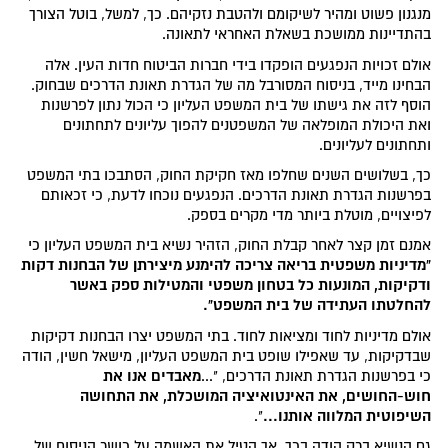
מנגנון פשוט ומהיר לשיקומם ולהטבת נזקיהם. כך, למשל, בוטל הצורך
בהתדיינות ממושכת בשאלת האחראי לתאונה.
אולם זכויות הנפגעים הופקדו בידי חברות הביטוח חדות העין. אלה
הבחינו מייד, בניסוח המסורבל מה של הגדרת תאונת הדרכים שבחוק.
הוסף לזה את גישתו של בית המשפט העליון כי הכול נתון לפרשנות
ואת היכולת המופלאה של המשפטנים להפוך עליונים לתחתונים
ותחתונים לעליונים.
כך, בשלושים השנים שחלפו מאז חקיקת החוק, הסתבכו בתי המשפט
בפרשנות הגדרת תאונת הדרכים. הנפגעים נוכחו לדעת, כי זכאותם
לפיצויים, מוטלת ביותר מדי מקרים בספק.
אמנם זמן קצר לאחר קבלת החוק, הזהיר נשיא בית המשפט העליון כי
"מדיניות משפטית בריאה צריכה להימנע מיצירתן של הבחנות דקות
ודקיקות, המונעות כל בטחון משפטי והמטילות ספק באשר
להחלטתו העתידה של בית המשפט".
אולם מדיניות לחוד ומציאות לחוד. בתי המשפט יצרו הבחנות דקיקות
שבדקיקות, עד שאפילו שופט בית המשפט העליון, מישאל חשין, הודה
מאבדים אנו את
כי בפרשנות הגדרת תאונת הדרכים, "...
חוש-החושים, את האינטואיציה המושכלת, את התחושה
השיפוטית המלווה אותנו...
".
גם הנשיא ברק הודה בכך, אך הטיל את האשמה על כושר הניסוח של