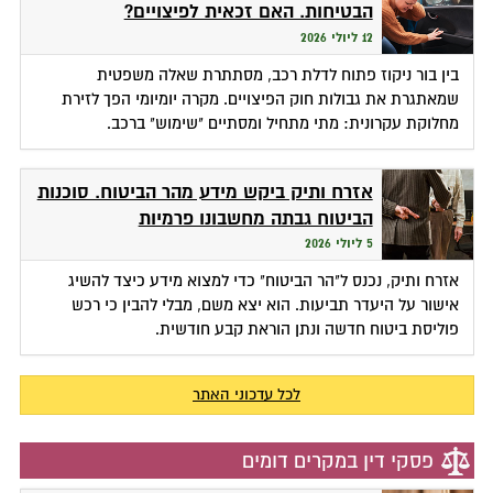
הבטיחות. האם זכאית לפיצויים?
12 ליולי 2026
בין בור ניקוז פתוח לדלת רכב, מסתתרת שאלה משפטית
שמאתגרת את גבולות חוק הפיצויים. מקרה יומיומי הפך לזירת
מחלוקת עקרונית: מתי מתחיל ומסתיים "שימוש" ברכב.
אזרח ותיק ביקש מידע מהר הביטוח. סוכנות
הביטוח גבתה מחשבונו פרמיות
5 ליולי 2026
אזרח ותיק, נכנס ל"הר הביטוח" כדי למצוא מידע כיצד להשיג
אישור על היעדר תביעות. הוא יצא משם, מבלי להבין כי רכש
פוליסת ביטוח חדשה ונתן הוראת קבע חודשית.
לכל עדכוני האתר
פסקי דין במקרים דומים