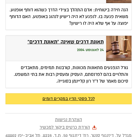
הנה חידה ביטוחית: אדם התהלך בצידי הדרך כשהוא דוחף אופנוע.
משאית פגעה בו. לנפגע לא היה רישיון לנהוג באופנוע. האם הדוחף
יפוצה על אף שלא היה לו רישיון?
תאונת דרכים שאינה "תאונת דרכים"
24 לאוגוסט 2004
גורל הנפגעים מתאונות מכוונות, קורבנות תמימים, מתאבדים
והתלויים בהם לפרנסתם, העסיק ומעסיק רבות את בתי המשפט.
סיכום מאמר של ד"ר רון קליינמן בסוגייה.
לכל פסקי הדין במקרים דומים
הצהרת נגישות
הורדת כרטיס ביקור למכשיר
מגדל על, דיזנגוף סנטר, רח' דיזנגוף 50
, ת.ד.
11228
,
תל אביב-יפו
6111102