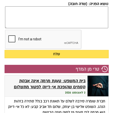
נושא הפניה: (שדה חובה)
טרי מן המדף
בית המשפט: טענת מרמה אינה אבקת
קסמים שהופכת אי-דיוק לפטור מתשלום
2 לאוגוסט 2026
חברת שומרה סירבה לשלם על תאונת רכב בגלל סתירה בזהות
הנהג. השופט אלישי בן יצחק, שלום תל אביב קבע: לא כל אי-דיוק
הוא מרמה לפי סעיף 25 לחוק חוזה הביטוח.