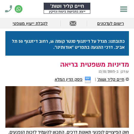
חיים קליר ושות'
ייצוג בתביעות ביטוח ונזיקין
רישום לעדכונים
לקבלת ייעוץ משפטי
כתובתנו: מגדל על דיזנגוף סנטר קומה 16, רחוב דיזנגוף 50 תל
אביב. דרכי ההגעה בתפריט "אודותינו".
מדיניות משפטית בריאה
עודכן ב-
13/01/2005
©
חיים קליר ושות'
פסק הדין המלא
חוק הפיצויים לנפגעי תאונות דרכים, התכוון להעמיד לזכות הנפגעים,