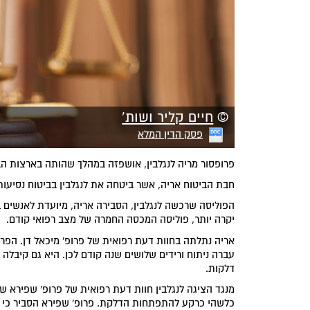
©
חיים קליר ושות'
פסק הדין המלא
פרופסור מריה לנגלבין, אושפזה במהלך שהותה בארצות ה
חבת הביטוח אריה, אשר ביטחה את לנגלבין בביטוח נסיעות
הפוליסה שרכשה לנגלבין, הסבירה אריה, מיועדת לאנשים בר
יקרה יותר, פוליסה המכסה החמרה של מצב רפואי קודם.
אריה נתלתה בחוות דעת רפואית של פרופ' מיכאל דן. הפרופ
עברה ניתוח ורידים שלושים שנה קודם לכן. היא גם קיבלה
דלקות.
מנגד הציגה לנגלבין חוות דעת רפואית של פרופ' שפירא ש
כלשהי כרקע להתפתחות הדלקת. פרופ' שפירא הסביר כי א