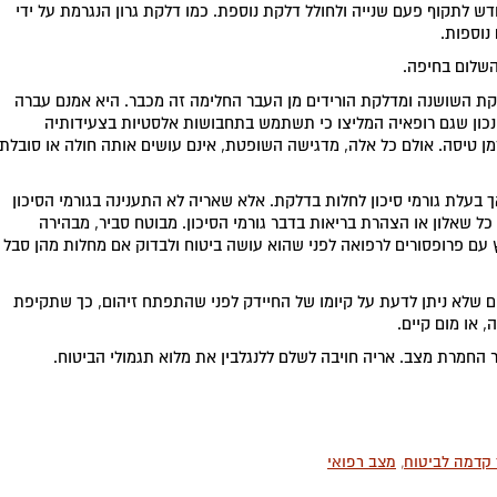
ש לתקוף פעם שנייה ולחולל דלקת נוספת. כמו דלקת גרון הנגרמת על ידי
נוספות.
השלום בחיפה.
קת השושנה ומדלקת הורידים מן העבר החלימה זה מכבר. היא אמנם עברה
. נכון שגם רופאיה המליצו כי תשתמש בתחבושות אלסטיות בצעידותיה
מן טיסה. אולם כל אלה, מדגישה השופטת, אינם עושים אותה חולה או סובלת
 בעלת גורמי סיכון לחלות בדלקת. אלא שאריה לא התענינה בגורמי הסיכון
כל שאלון או הצהרת בריאות בדבר גורמי הסיכון. מבוטח סביר, מבהירה
ץ עם פרופסורים לרפואה לפני שהוא עושה ביטוח ולבדוק אם מחלות מהן סבל
שלא ניתן לדעת על קיומו של החיידק לפני שהתפתח זיהום, כך שתקיפת
או מום קיים.
החמרת מצב. אריה חויבה לשלם ללנגלבין את מלוא תגמולי הביטוח.
קדמה לביטוח
,
מצב רפואי