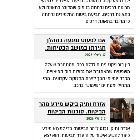
ילד נפצע קשה בתאונה. תביעת הפיצויים לנפגעי
תרונות דרכים נדחתה בנימוק שמדובר בתאונה ולא
בתאונת דרכים. תביעת ביטוח התלמידים נדחתה
כי מדובר בתאונת דרכים.
אם לפעוט נפגעה במהלך
חגירתו במושב הבטיחות.
האם זכאית לפיצויים?
12 ליולי 2026
בין בור ניקוז פתוח לדלת רכב, מסתתרת שאלה
משפטית שמאתגרת את גבולות חוק הפיצויים.
מקרה יומיומי הפך לזירת מחלוקת עקרונית: מתי
מתחיל ומסתיים "שימוש" ברכב.
אזרח ותיק ביקש מידע מהר
הביטוח. סוכנות הביטוח
גבתה מחשבונו פרמיות
5 ליולי 2026
אזרח ותיק, נכנס ל"הר הביטוח" כדי למצוא מידע
כיצד להשיג אישור על היעדר תביעות. הוא יצא