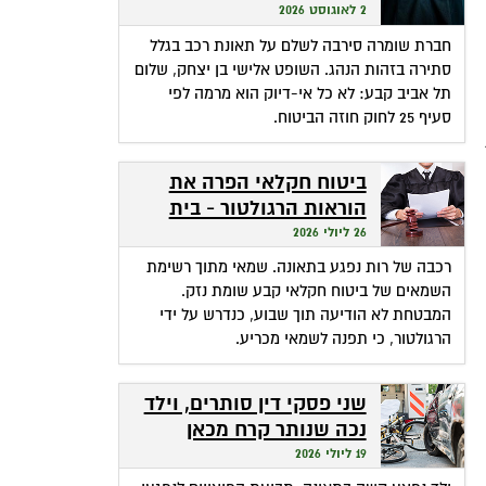
שהופכת אי-דיוק לפטור
2 לאוגוסט 2026
מתשלום
חברת שומרה סירבה לשלם על תאונת רכב בגלל
סתירה בזהות הנהג. השופט אלישי בן יצחק, שלום
תל אביב קבע: לא כל אי-דיוק הוא מרמה לפי
סעיף 25 לחוק חוזה הביטוח.
ביטוח חקלאי הפרה את
הוראות הרגולטור - בית
המשפט חילץ אותה
26 ליולי 2026
רכבה של רות נפגע בתאונה. שמאי מתוך רשימת
השמאים של ביטוח חקלאי קבע שומת נזק.
המבטחת לא הודיעה תוך שבוע, כנדרש על ידי
הרגולטור, כי תפנה לשמאי מכריע.
שני פסקי דין סותרים, וילד
נכה שנותר קרח מכאן
ומכאן
19 ליולי 2026