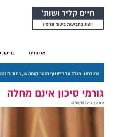
חיים קליר ושות'
ייצוג בתביעות ביטוח ונזיקין
אודותינו
בדיקת ס
כתובתנו: מגדל על דיזנגוף סנטר קומה 16, רחוב דיזנגוף 50 תל אביב. דרכי ההגעה בתפריט "אודותינו".
גורמי סיכון אינם מחלה
עודכן ב-
16/12/2004