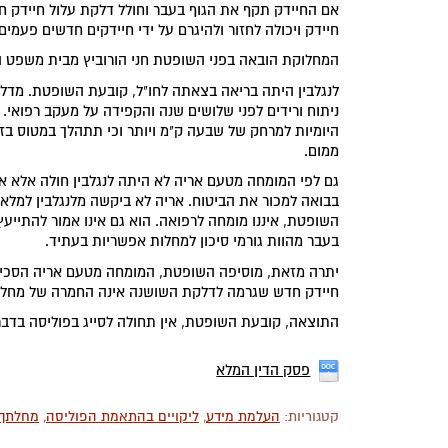
אם החיידק תקף את הגוף בעבר וחולל דלקת עלול חיידק חד
חיידק ויכולה לחזור ולהיגרם על ידי חיידקים חדשים פעמים 
המחלוקת הובאה בפני השופטת חני הורוביץ מבית משפט 
לנגלבין היתה בריאה בצאתה לחו"ל, קובעת השופטת. מדל
ניתוח ורידים לפני שלושים שנה והקפידה על מעקב רפואי
היומיות למרחק של שבעה ק"מ ויותר וכי תתהלך במטוס בז
ממום.
גם לפי המומחה מטעם אריה לא היתה לנגלבין חולה אלא אך
בבואה למכור את הביטוח. אריה לא ביקשה מלנגלבין למלא 
השופטת, איננו מומחה לרפואה. הוא גם אינו אמור להתייע
בעבר מהוות גורמי סיכון למחלות אפשריות בעתיד.
יתרה מזאת, מוסיפה השופטת, המומחה מטעם אריה הסכים 
חיידק חדש שגרמה לדלקת השושנה אינה החמרה של מחלה, 
התוצאה, קובעת השופטת, אין תחולה לסייג בפוליסה בדבר 
פסק הדין המלא
קטגוריות:
העלמת מידע
,
ליקויים בהתאמת הפוליסה
,
מחלתך 