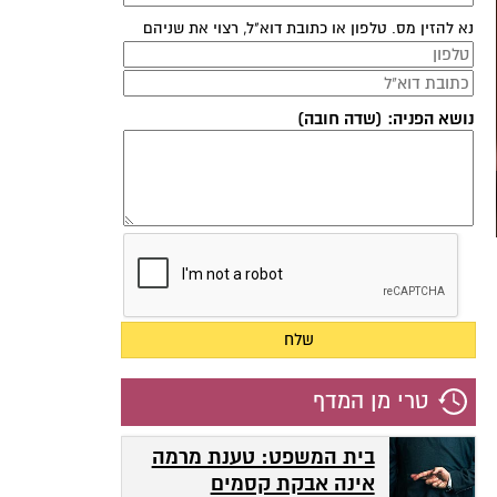
נא להזין מס. טלפון או כתובת דוא"ל, רצוי את שניהם
נושא הפניה: (שדה חובה)
טרי מן המדף
בית המשפט: טענת מרמה
אינה אבקת קסמים