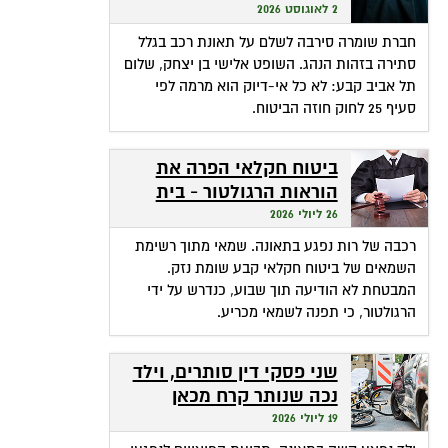
שהופכת אי-דיוק לפטור
2 לאוגוסט 2026
מתשלום
חברת שומרה סירבה לשלם על תאונת רכב בגלל
סתירה בזהות הנהג. השופט אלישי בן יצחק, שלום
תל אביב קבע: לא כל אי-דיוק הוא מרמה לפי
סעיף 25 לחוק חוזה הביטוח.
ביטוח חקלאי הפרה את
הוראות הרגולטור - בית
המשפט חילץ אותה
26 ליולי 2026
רכבה של רות נפגע בתאונה. שמאי מתוך רשימת
השמאים של ביטוח חקלאי קבע שומת נזק.
המבטחת לא הודיעה תוך שבוע, כנדרש על ידי
הרגולטור, כי תפנה לשמאי מכריע.
שני פסקי דין סותרים, וילד
נכה שנותר קרח מכאן
ומכאן
19 ליולי 2026