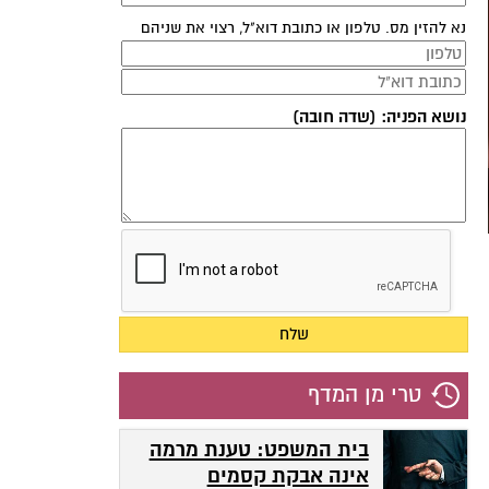
נא להזין מס. טלפון או כתובת דוא"ל, רצוי את שניהם
נושא הפניה: (שדה חובה)
טרי מן המדף
בית המשפט: טענת מרמה
אינה אבקת קסמים