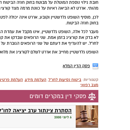
חובת גילוי נוספת המוטלת על מבוטח בחוק חוזה הביטוח ה
מהותי. אררט לא הביאה ראיות על כוונת מרמה מצד קורציג
לכן, מוסיף השופט גלדשטיין וקובע, אררט אינה יכולה לפט
בחוק חוזה הביטוח.
מעבר לכל אלה, השופט גלדשטיין, אינו מקבל את עמדת ה
לא בדק את קורציג בזמן אמת. שני הרופאים שבדקו את קורצ
לחו"ל. יש להעדיף את דעתם של שני הרופאים הגוברת על
השופט גלדשטיין מחייב את אררט לשלם לקורציג את מלוא 
פסק הדין המלא
קטגוריות:
ביטוח נסיעות לחו"ל
,
העלמת מידע
,
העלמת פרטים 
מצב רפואי
פסקי דין במקרים דומים
הסתרת צינתור ערב יציאה לחו"ל
6 ליוני 2000