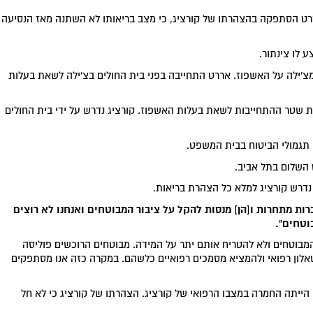
רט הסתפקה בהצהרתו של קורציג, כי מצב בריאותו לא השתנה מאז הנסיעה
 לו צינתור.
מצ'ילה על האשפוז. אררט התחייבה בפני בית החולים בצ'ילה לשאת בעלות
ת שטר ההתחייבות לשאת בעלות האשפוז. קורציג נדרש על ידי בית החולים
 תגמולי הביטוח בבית המשפט.
השלום בתל אביב.
נדרש קורציג למלא כל הצהרת בריאות.
רות מתחרות ו[הן] מנסות להקל על ציבור המבוטחים ואנחנו לא רוצים
וטחים".
המבוטחים ולא להטריח אותם יתר על המידה. מבוטחים הרוכשים פוליסה
שאלון רפואי ולהמציא מסמכים רפואיים כלשהם. במקרה כזה אנו מסתפקים
ייתה החמרה במצבו הרפואי של קורציג. הצהרתו של קורציג כי לא חל