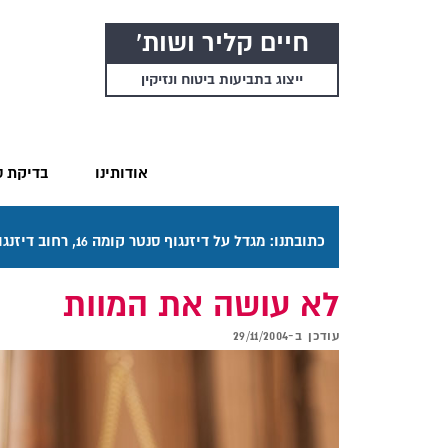
חיים קליר ושות'
ייצוג בתביעות ביטוח ונזיקין
אודותינו
בדיקת ס
כתובתנו: מגדל על דיזנגוף סנטר קומה 16, רחוב דיזנגוף 50 תל אביב. דרכי ההגעה בתפריט "אודותינו".
לא עושה את המוות
עודכן ב-
29/11/2004