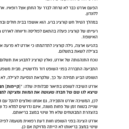
הפעם אררט כבר לא טרחה לברר על החתן אצל רופאיו. אר
ללונדון.
במהלך הטיול חש קורציג ברע. הוא אושפז בבית חולים ובוצע
רעייתו של קורציג פעלה בהתאם לפוליסה ודיווחה לאררט 
האישפוז.
בהגיעו ארצה, גילה קורציג לתדהמתו כי אררט לא פרעה א
בצ'ילה לשאת בתשלום.
נוכח התנהגותה של אררט, נאלץ קורציג לתבוע את תשלום
התביעה התבררה בפני השופט דוד גלדשטיין, מבית משפט 
השופט הביע תמיהה על כך, שלקראת הנסיעה לצ'ילה, לא 
קיימות] חב
אררט השיבה לשופט בתיאור סבלותיה שלה: "[
שיצא לנו שם של חברה שעושה את המוות ומציקה למב
לכן, המשיכה אררט והסבירה, גם אנחנו נאלצים להקל עם 
שנייה בטווח זמן של פחות משנה, אינם נדרשים למלא כל 
בהצהרת המבוטחים שלא חל שינוי במצב בריאותם.
אררט הציגה בפני השופט חוות דעת רפואית מטעמה לפיה ה
שינוי במצב בריאותו לא הייתה מדויקת אם כן.