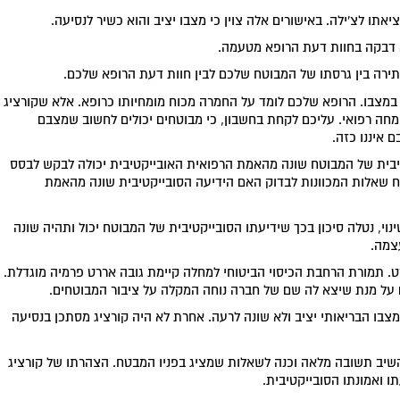
ציאתו לצ'ילה. באישורים אלה צוין כי מצבו יציב והוא כשיר לנסיעה.
א דבקה בחוות דעת הרופא מטעמה.
סתירה בין גרסתו של המבוטח שלכם לבין חוות דעת הרופא שלכם.
 במצבו. הרופא שלכם לומד על החמרה מכוח מומחיותו כרופא. אלא שקורציג
מומחה רפואי. עליכם לקחת בחשבון, כי מבוטחים יכולים לחשוב שמצבם
 איננו כזה.
בית של המבוטח שונה מהאמת הרפואית האובייקטיבית יכולה לבקש לבסס
ח שאלות המכוונות לבדוק האם הידיעה הסובייקטיבית שונה מהאמת
, נטלה סיכון בכך שידיעתו הסובייקטיבית של המבוטח יכול ותהיה שונה
צמה.
ט. תמורת הרחבת הכיסוי הביטוחי למחלה קיימת גובה אררט פרמיה מוגדלת.
 על מנת שיצא לה שם של חברה נוחה המקלה על ציבור המבוטחים.
 מצבו הבריאותי יציב ולא שונה לרעה. אחרת לא היה קורציג מסתכן בנסיעה
השיב תשובה מלאה וכנה לשאלות שמציג בפניו המבטח. הצהרתו של קורציג
ו ואמונתו הסובייקטיבית.