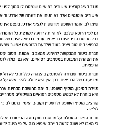
מנגד הציג קורציג אישורים רפואיים שנמסרו לו סמוך לפני י
אישורים אוטנטיים אלה לא הניחו את דעתה של אררט והי
שימו לב, אומר השופט גלדשטיין לנציגי אררט. בעצם אין 
גם לפי הרופא שלכם, לא הייתה ידועה לקורציג כל החמרה
ככל מבוטח סביר איננו רופא וידיעותיו ברפואה אינן כשל 
הרפואי הינו טוב ויציב בעוד שלדעת הרופאים אפשר שמצבם
חברת ביטוח המבקשת להימנע ממצב בו אמונתו הסובייקטי
את הצהרת המבוטח במסמכים רפואיים. היא גם יכולה לנס
הרפואית.
חברת ביטוח שבחרה להסתפק בהצהרה כללית כי לא חל שינוי
מידיעתם של הרופאים. בכך אין היא יכולה להלין אלא על ע
נטילת הסיכון, מוסיף השופט, הייתה מחושבת מבחינת ארר
היא בוחרת לא לבקש מסמכים רפואיים משיקולים מסחריים
קורציג, מוסיף השופט גלדשטיין וקובע, האמין בתום לב כי
לצ'ילה.
חובת הגילוי המוטלת על מבוטח בחוק חוזה הביטוח היא ל
כי מצבו לא שונה לרעה הייתה איפוא כנה על פי מיטב ידיעת