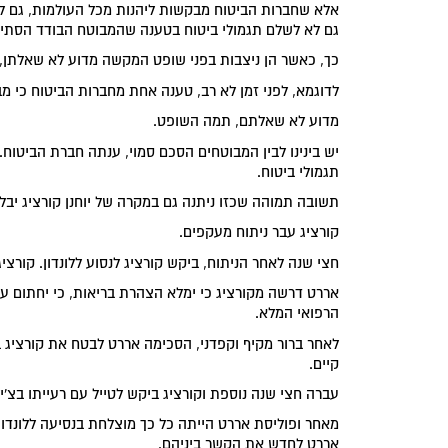
אלא שחברות הביטוח מבקשות ליהנות מכל העולמות, גם לחס
גם לא לשלם תגמולי ביטוח בטענה שהמבוטח הבודד הסתיר
כך, כאשר הן ניצבות בפני שופט המקשה מדוע לא שאלתן, 
לדוגמא, לפני זמן לא רב, טענה אחת מחברות הביטוח כי מב
מדוע לא שאלתם, תמה השופט.
יש בינינו לבין המבוטחים הסכם סמוי, ענתה חברת הביטוח
תגמולי ביטוח.
תשובה תמוהה שכזו ניתנה גם במקרה של יוחנן קורציג יבל"
קורציג עבר ניתוח מעקפים.
חצי שנה לאחר הניתוח, ביקש קורציג לנסוע ללונדון. קורצ
אררט דרשה מקורציג כי ימלא הצהרת בריאות, כי יחתום עלי
הרפואי המלא.
לאחר ברור מקיף וקפדני, הסכימה אררט לבטח את קורציג ב
קיים.
עברה חצי שנה נוספת וקורציג ביקש לטייל עם רעייתו בצ'י
מאחר ופוליסת אררט הייתה כל כך מוצלחת בנסיעה ללונדו
אררט לחדש את הקשר ביניהם.