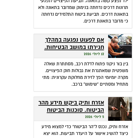
ילד נפצע קשה בתאונה. תביעת הפיצויים לנפגעי
תרונות דרכים נדחתה בנימוק שמדובר בתאונה ולא
בתאונת דרכים. תביעת ביטוח התלמידים נדחתה
כי מדובר בתאונת דרכים.
אם לפעוט נפגעה במהלך
חגירתו במושב הבטיחות.
האם זכאית לפיצויים?
12 ליולי 2026
בין בור ניקוז פתוח לדלת רכב, מסתתרת שאלה
משפטית שמאתגרת את גבולות חוק הפיצויים.
מקרה יומיומי הפך לזירת מחלוקת עקרונית: מתי
מתחיל ומסתיים "שימוש" ברכב.
אזרח ותיק ביקש מידע מהר
הביטוח. סוכנות הביטוח
גבתה מחשבונו פרמיות
5 ליולי 2026
אזרח ותיק, נכנס ל"הר הביטוח" כדי למצוא מידע
כיצד להשיג אישור על היעדר תביעות. הוא יצא