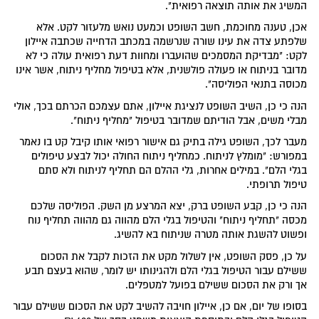
המשיג את אותה תוצאה רפואית".
אכן, טענה מחוכמת, חשב השופט וכמעט נואש מלעזור לקט. אלא
שלפתע צדה את עינו שורה שנרשמה במכתב הדחייה שכתבה איילון
לקט: "מבדיקת המסמכים שהועברו ומחוות דעת רפואית עולה כי לא
מדובר בניתוח או פעולה פולשנית, אלא בטיפול מחליף ניתוח, אשר אינו
מכוסה בתנאי הפוליסה".
הנה כי כן, השיב השופט לנציגת איילון, אתם עצמכם הכרתם בכך, אולי
מבלי משים, אבל הודיתם שמדובר בטיפול "מחליף ניתוח".
מעבר לכך, השופט גילה בתיק גם אישור רפואי אותו קיבל קט בו נאמר
במפורש: "מומלץ לניתוח. כמחליף ניתוח החולה יכול לבצע טיפולים
בגלי הלם". במילים אחרות, גלי ההלם הם תחליף לניתוח ולא סתם
טיפול תרופתי.
הנה כי כן, קבע השופט ברק, יצא המרצע מן השק. הפוליסה שלכם
מכסה "תחליף ניתוח" והטיפול בגלי הלם מהווה גם מהווה תחליף נוח
ופשוט להשגת אותה מטרה שניתוח בא להשיג.
על כן, פסק השופט, אין לשלול מקט את הזכות לקבל את הסכום
ששילם עבור הטיפול בגלי הלם ולהגינותו יש לומר, שהוא בעצם תבע
אך ורק את הסכום ששילם בפועל למטפלים.
בסופו של יום, אם כן, איילון חויבה להשיב לקט את הסכום ששילם עבור