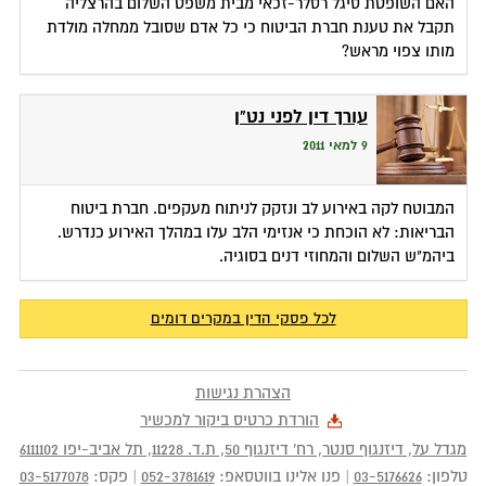
האם השופטת סיגל רסלר-זכאי מבית משפט השלום בהרצליה
תקבל את טענת חברת הביטוח כי כל אדם שסובל ממחלה מולדת
מותו צפוי מראש?
עורך דין לפני נט"ן
9 למאי 2011
המבוטח לקה באירוע לב ונזקק לניתוח מעקפים. חברת ביטוח
הבריאות: לא הוכחת כי אנזימי הלב עלו במהלך האירוע כנדרש.
ביהמ"ש השלום והמחוזי דנים בסוגיה.
לכל פסקי הדין במקרים דומים
הצהרת נגישות
הורדת כרטיס ביקור למכשיר
מגדל על, דיזנגוף סנטר, רח' דיזנגוף 50
, ת.ד.
11228
,
תל אביב-יפו
6111102
טלפון:
03-5176626
|
פנו אלינו בווטסאפ:
052-3781619
|
פקס:
03-5177078