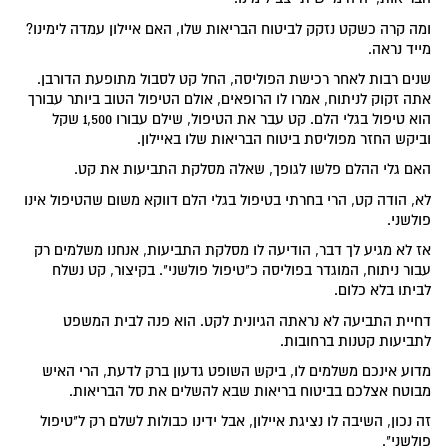
ומה קרה כשקט נזקק לביטוח הבריאות שלו, האם איילון עמדה לימינו?
מייד נראה.
שנים רבות לאחר רכישת הפוליסה, החל קט לסבול מתופעת הדורבן.
אתה זקוק לניתוח, אמרו לו הרופאים, אולם הטיפול הטוב ביותר עבורך
הוא טיפול בגלי הלם. קט עבר את הטיפול, שילם עבורו 1,500 שקל
וביקש החזר מפוליסת ביטוח הבריאות שלו באיילון.
האם גלי ההלם פלשו לגופך, שאלה מסלקת התביעות את קט.
לא, הודה קט, הרי בחרתי בטיפול בגלי הלם דווקא משום שהטיפול אינו
פולשני.
אז לא מגיע לך דבר, הודיעה לו מסלקת התביעות, אנחנו משלמים רק
עבור ניתוח, המוגדר בפוליסה כ"טיפול פולשני". בקיצור, קט נשלח
לביתו בלא כלום.
דחיית התביעה לא נראתה הגיונית לקט. הוא פנה לבית המשפט
לתביעות קטנות ברחובות.
מדוע אינכם משלמים לו, ביקש השופט גדעון ברק לדעת, הרי האיש
מבוטח אצלכם בביטוח בריאות שבא להשלים את סל הבריאות.
זה נכון, השיבה לו נציגת איילון, אבל ידינו כבולות לשלם רק ל"טיפול
פולשני".