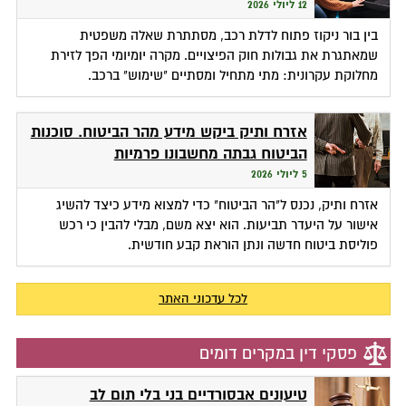
12 ליולי 2026
בין בור ניקוז פתוח לדלת רכב, מסתתרת שאלה משפטית
שמאתגרת את גבולות חוק הפיצויים. מקרה יומיומי הפך לזירת
מחלוקת עקרונית: מתי מתחיל ומסתיים "שימוש" ברכב.
אזרח ותיק ביקש מידע מהר הביטוח. סוכנות
הביטוח גבתה מחשבונו פרמיות
5 ליולי 2026
אזרח ותיק, נכנס ל"הר הביטוח" כדי למצוא מידע כיצד להשיג
אישור על היעדר תביעות. הוא יצא משם, מבלי להבין כי רכש
פוליסת ביטוח חדשה ונתן הוראת קבע חודשית.
לכל עדכוני האתר
פסקי דין במקרים דומים
טיעונים אבסורדיים בני בלי תום לב