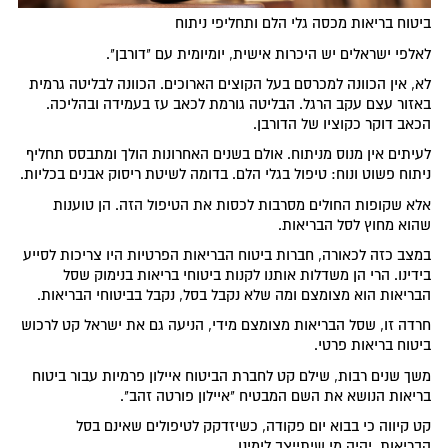
ביטוח בריאות מכסה גלי הלם ותחליפי ניתוח
לאלפי ישראלים יש היכרות אישית, יומיומית עם "דורבן".
לא, אין הכוונה למכרסם בעל הקוצים הארוכים. הכוונה לבליטה גרמית
באזור עצם עקב הרגל. הבליטה גורמת לכאב עז בעמידה ובהליכה.
הכאב דוקר כקוציו של הדורבן.
לעיתים אין מנוס מניתוח. אולם בשנים האחרונות הולך ומתבסס תחליף
ניתוח פשוט ונוח: טיפול בגלי הלם. בדומה לשיטת ריסוק אבנים בכליות.
אלא שקופות החולים מסרבות לכסות את הטיפול הזה. הן טוענות
שהוא מחוץ לסל הבריאות.
במצב כזה לכאורה, חברות ביטוח הבריאות הפרטיות היו צריכות לסייע
בידינו. הרי הן משדלות אותנו לקנות ביטוחי בריאות בנימוק שסל
הבריאות הוא מצומצם ומה שלא נקבל בסל, נקבל בביטוחי הבריאות.
חרדה זו, שסל הבריאות מצומצם מידי, הניעה גם את ישראל קט לרכוש
ביטוח בריאות פרטי.
משך שנים רבות, שילם קט לחברת הביטוח איילון פרמיות עבור ביטוח
בריאות הנושא את השם המבטיח "איילון פורטה זהב".
קט קיווה כי בבוא יום פקודה, כשיזדקק לטיפולים שאינם בסל
הבריאות, יהיה מי שיתייצב לימינו.