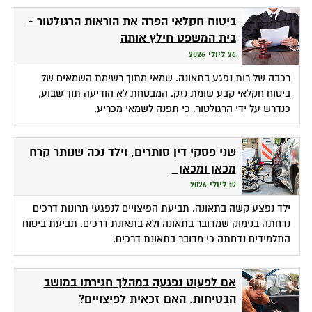
ביטוח חקלאי הפרה את הוראות הרגולטור -
בית המשפט חילץ אותה
26 ליולי 2026
רכבה של רות נפגע בתאונה. שמאי מתוך רשימת השמאים של
ביטוח חקלאי קבע שומת נזק. המבטחת לא הודיעה תוך שבוע,
כנדרש על ידי הרגולטור, כי תפנה לשמאי מכריע.
שני פסקי דין סותרים, וילד נכה שנותר קרח
מכאן ומכאן
19 ליולי 2026
ילד נפצע קשה בתאונה. תביעת הפיצויים לנפגעי תרונות דרכים
נדחתה בנימוק שמדובר בתאונה ולא בתאונת דרכים. תביעת ביטוח
התלמידים נדחתה כי מדובר בתאונת דרכים.
אם לפעוט נפגעה במהלך חגירתו במושב
הבטיחות. האם זכאית לפיצויים?