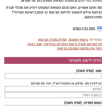
הטיפול בגלי הלם ובתוספת הוצאות משפט בסך של 400 ₪.
ומה אתם אומרים, האם סכום הוצאות המשפט ירתיע את מנהלי חברת
הביטוח איילון להמשיך ולדחות תביעות כך סתם ב"שיטת מצליח"?
נמתין ונעקוב.
פסק הדין המלא
קטגוריות:
ביטוחי תאונות
,
הגדרת מקרה הביטוח
,
לא התרחש מקרה ביטוח כהגדרתו בפוליסה
,
מצב רפואי
,
נזקך אינו מהסוג המכוסה בביטוח
פניה ליעוץ משפטי
שם: (שדה חובה)
נא להזין מס. טלפון או כתובת דוא"ל, רצוי את שניהם
נושא הפניה: (שדה חובה)