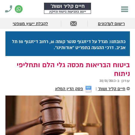
חיים קליר ושות'
ייצוג בתביעות ביטוח ונזיקין
רישום לעדכונים
לקבלת ייעוץ משפטי
כתובתנו: מגדל על דיזנגוף סנטר קומה 16, רחוב דיזנגוף 50 תל
אביב. דרכי ההגעה בתפריט "אודותינו".
ביטוח הבריאות מכסה גלי הלם ותחליפי
ניתוח
עודכן ב-
30/01/2013
©
חיים קליר ושות'
פסק הדין המלא