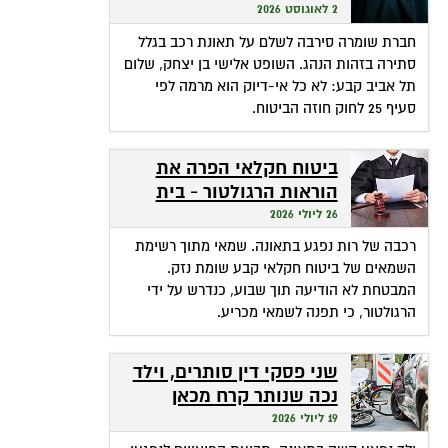
שהופכת אי-דיוק לפטור
2 לאוגוסט 2026
מתשלום
חברת שומרה סירבה לשלם על תאונת רכב בגלל
סתירה בזהות הנהג. השופט אלישי בן יצחק, שלום
תל אביב קבע: לא כל אי-דיוק הוא מרמה לפי
סעיף 25 לחוק חוזה הביטוח.
ביטוח חקלאי הפרה את
הוראות הרגולטור - בית
המשפט חילץ אותה
26 ליולי 2026
רכבה של רות נפגע בתאונה. שמאי מתוך רשימת
השמאים של ביטוח חקלאי קבע שומת נזק.
המבטחת לא הודיעה תוך שבוע, כנדרש על ידי
הרגולטור, כי תפנה לשמאי מכריע.
שני פסקי דין סותרים, וילד
נכה שנותר קרח מכאן
ומכאן
19 ליולי 2026