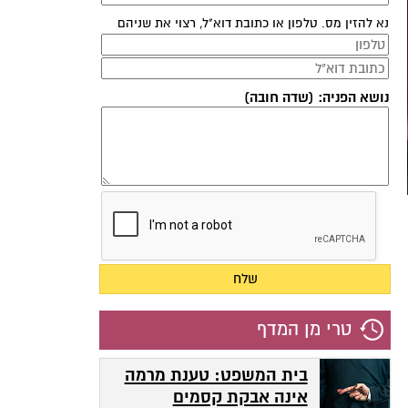
נא להזין מס. טלפון או כתובת דוא"ל, רצוי את שניהם
נושא הפניה: (שדה חובה)
טרי מן המדף
בית המשפט: טענת מרמה
אינה אבקת קסמים