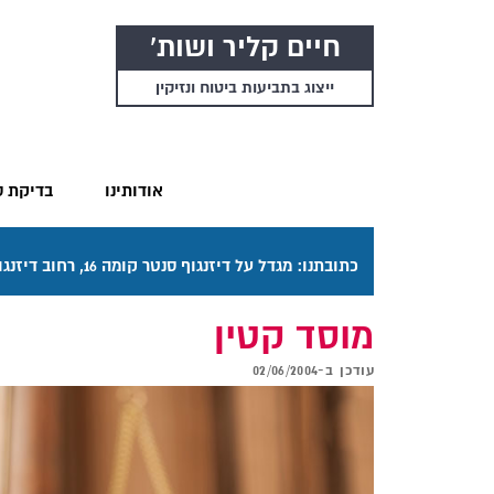
חיים קליר ושות'
ייצוג בתביעות ביטוח ונזיקין
אודותינו
בדיקת ס
כתובתנו: מגדל על דיזנגוף סנטר קומה 16, רחוב דיזנגוף 50 תל אביב. דרכי ההגעה בתפריט "אודותינו".
מוסד קטין
עודכן ב-
02/06/2004