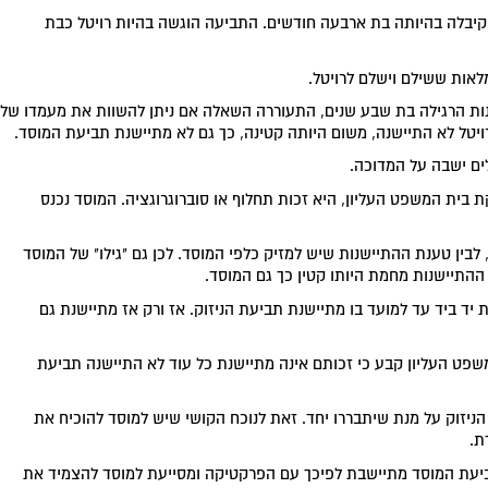
שקיבלה בהיותה בת ארבעה חודשים. התביעה הוגשה בהיות רויטל כבת
אות ששילם וישלם לרויטל.
ות הרגילה בת שבע שנים, התעוררה השאלה אם ניתן להשוות את מעמדו של
טל לא התיישנה, משום היותה קטינה, כך גם לא מתיישנת תביעת המוסד.
ם ישבה על המדוכה.
בית המשפט העליון, היא זכות תחלוף או סוברוגרוגציה. המוסד נכנס
 לבין טענת ההתיישנות שיש למזיק כלפי המוסד. לכן גם "גילו" של המוסד
ההתיישנות מחמת היותו קטין כך גם המוסד.
יד ביד עד למועד בו מתיישנת תביעת הניזוק. אז ורק אז מתיישנת גם
משפט העליון קבע כי זכותם אינה מתיישנת כל עוד לא התיישנה תביעת
יזוק על מנת שיתבררו יחד. זאת לנוכח הקושי שיש למוסד להוכיח את
ת.
תביעת המוסד מתיישבת לפיכך עם הפרקטיקה ומסייעת למוסד להצמיד את