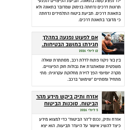
ילד נפצע קשה בתאונה. תביעת הפיצויים לנפגעי
תרונות דרכים נדחתה בנימוק שמדובר בתאונה ולא
בתאונת דרכים. תביעת ביטוח התלמידים נדחתה
כי מדובר בתאונת דרכים.
אם לפעוט נפגעה במהלך
חגירתו במושב הבטיחות.
האם זכאית לפיצויים?
12 ליולי 2026
בין בור ניקוז פתוח לדלת רכב, מסתתרת שאלה
משפטית שמאתגרת את גבולות חוק הפיצויים.
מקרה יומיומי הפך לזירת מחלוקת עקרונית: מתי
מתחיל ומסתיים "שימוש" ברכב.
אזרח ותיק ביקש מידע מהר
הביטוח. סוכנות הביטוח
גבתה מחשבונו פרמיות
5 ליולי 2026
אזרח ותיק, נכנס ל"הר הביטוח" כדי למצוא מידע
כיצד להשיג אישור על היעדר תביעות. הוא יצא