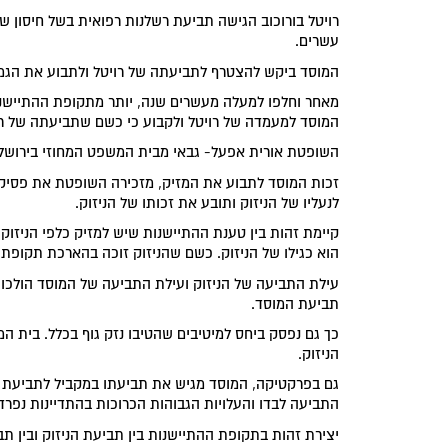
רויטל בורוכוב הגישה תביעת רשלנות רפואית בשל חיסון 
עשרים.
המוסד ביקש להצטרף לתביעתה של רויטל ולתבוע את הגמל
מאחר וחלפו למעלה מעשרים שנה, יותר מתקופת ההתיישנ
המוסד למעמדה של רויטל ולקבוע כי כשם שתביעתה של רוי
השופטת אורית אפעל- גבאי מבית המשפט המחוזי בירושלי
זכות המוסד לתבוע את המזיק, מזכירה השופטת את פסיקת 
לנעליו של הניזוק ותובע את זכותו של הניזוק.
קיימת זהות בין טענת ההתיישנות שיש למזיק כלפי הניזוק,
הוא כגילו של הניזוק. כשם שהניזוק זוכה בהארכת תקופת 
עילת התביעה של הניזוק ועילת התביעה של המוסד הולכות 
תביעת המוסד.
כך גם נפסק ביחס למיטיבים שהטיבו נזק גוף בכלל. בית ה
הניזוק.
גם בפרקטיקה, המוסד מגיש את תביעתו במקביל לתביעת הנ
התביעה לבדו והעלויות הגבוהות הכרוכות בהתדיינות נפרד
יצירת זהות בתקופת ההתיישנות בין תביעת הניזוק ובין 