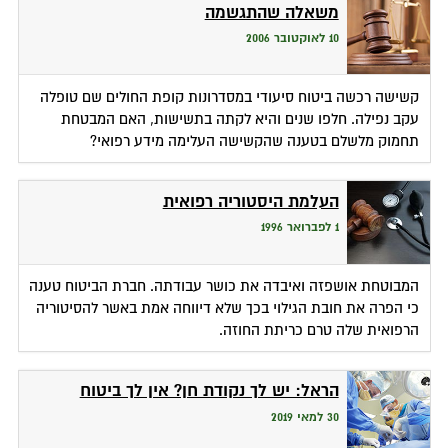
משאלה שהתגשמה
10 לאוקטובר 2006
קשישה רכשה ביטוח סיעודי במסדרונות קופת החולים שם טופלה
עקב נפילה. חלפו שנים והיא לקתה בתשישות, האם המבטחת
תחמוק מלשלם בטענה שהקשישה העלימה מידע רפואי?
העלמת היסטוריה רפואית
1 לפברואר 1996
המבוטחת אושפזה ואיבדה את כושר עבודתה. חברת הביטוח טענה
כי הפרה את חובת הגילוי בכך שלא דיווחה אמת באשר להסיטוריה
הרפואית שלה טרם כריתת החוזה.
הראל: יש לך נקודת חן? אין לך ביטוח
30 למאי 2019