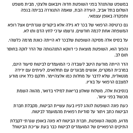
במשפט שהתנהל בפני השופטת חדוה וינבאום וולצקי, מבית משפט
השלום בתל אביב, העידה הבת, שאמה התגוררה בביתה בגפה
ותפקדה באופן עצמאי.
גם כרטיסה הרפואי של בכר לא גילה אלא ביקורים שגרתיים אצל רופא
המשפחה אחת לכמה חודשים. נרשמו ערכי לחץ הדם ותו לא.
על בסיס אלה מסיקה השופטת שלבכר לא הייתה כוונת מרמה כלשהי.
נהפוך הוא, השופטת מוצאת כי דווקא התנהגותה של הדר לוקה בחוסר
תום לב.
הדר הייתה מודעת היטב לעובדה כי המועמדים לביטוח סיעוד הינם,
במרבית המקרים, אנשים מבוגרים עם תחלואים, לעיתים עם ירידה
מנטאלית, שלא לדבר על מחלות כמו אלצהיימר. חלקם כלל אינו מודע
למצבם הרפואי על בוריו.
בנסיבות אלה, משלוח שאלון בריאות למילוי בדואר, מהווה השמת
מכשול בפני עיוור.
כעת פונה השופטת לנוהג לפיו בעת עשיית הביטוח, מקבלת חברת
הביטוח כתב ויתור על סודיות רפואית מהמועמד לביטוח.
מדוע, מקשה השופטת, חברת הביטוח לא פונה באופן שגרתי לקבלת
התיקים הרפואיים של המועמדים לביטוח כבר בעת עריכת הביטוח?