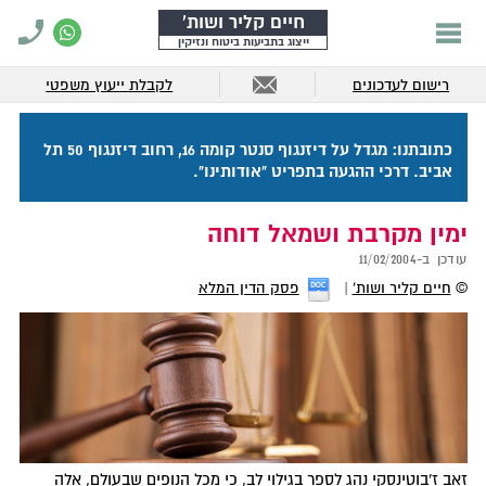
חיים קליר ושות'
ייצוג בתביעות ביטוח ונזיקין
רישום לעדכונים
לקבלת ייעוץ משפטי
כתובתנו: מגדל על דיזנגוף סנטר קומה 16, רחוב דיזנגוף 50 תל
אביב. דרכי ההגעה בתפריט "אודותינו".
ימין מקרבת ושמאל דוחה
עודכן ב-
11/02/2004
©
חיים קליר ושות'
פסק הדין המלא
זאב ז'בוטינסקי נהג לספר בגילוי לב, כי מכל הנופים שבעולם, אלה