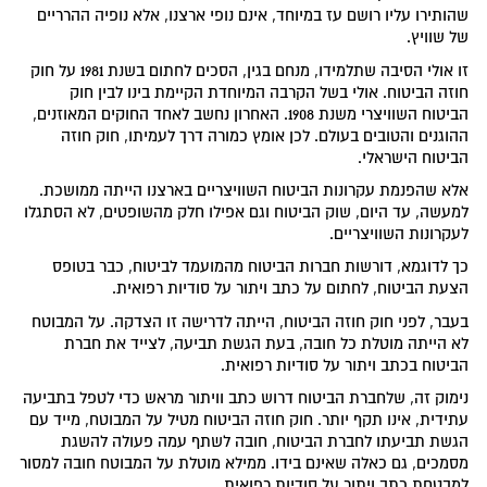
שהותירו עליו רושם עז במיוחד, אינם נופי ארצנו, אלא נופיה ההרריים
של שוויץ.
זו אולי הסיבה שתלמידו, מנחם בגין, הסכים לחתום בשנת 1981 על חוק
חוזה הביטוח. אולי בשל הקרבה המיוחדת הקיימת בינו לבין חוק
הביטוח השוויצרי משנת 1908. האחרון נחשב לאחד החוקים המאוזנים,
ההוגנים והטובים בעולם. לכן אומץ כמורה דרך לעמיתו, חוק חוזה
הביטוח הישראלי.
אלא שהפנמת עקרונות הביטוח השוויצריים בארצנו הייתה ממושכת.
למעשה, עד היום, שוק הביטוח וגם אפילו חלק מהשופטים, לא הסתגלו
לעקרונות השוויצריים.
כך לדוגמא, דורשות חברות הביטוח מהמועמד לביטוח, כבר בטופס
הצעת הביטוח, לחתום על כתב ויתור על סודיות רפואית.
בעבר, לפני חוק חוזה הביטוח, הייתה לדרישה זו הצדקה. על המבוטח
לא הייתה מוטלת כל חובה, בעת הגשת תביעה, לצייד את חברת
הביטוח בכתב ויתור על סודיות רפואית.
נימוק זה, שלחברת הביטוח דרוש כתב וויתור מראש כדי לטפל בתביעה
עתידית, אינו תקף יותר. חוק חוזה הביטוח מטיל על המבוטח, מייד עם
הגשת תביעתו לחברת הביטוח, חובה לשתף עמה פעולה להשגת
מסמכים, גם כאלה שאינם בידו. ממילא מוטלת על המבוטח חובה למסור
למבטחת כתב ויתור על סודיות רפואית.