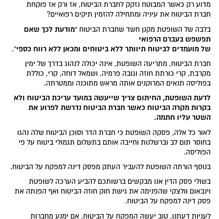
מדוע רק כאשר המבוטח נזקק לחברת הביטוח, אז ורק אז פוקחת
חברת הביטוח את עיניה ומתחילה להזמין תיקים רפואיים?
מודעת לכך שאם
בלבה של השופטת מקנן חשד שחברת הביטוח "
תפשפש בעברם הרפואי
של
מועמדים
לביטוח
תיוותר
ללא
ביטוחים
ומכאן
ללא
רווח
כספי
".
חברת הביטוח, מתריעה השופטת, אינה יכולה לנהוג בדרך של ימין
מקרבת, קרי כורתת חוזה וגובה פרמיה, ושמאל דוחה, קרי, כוללת
בפוליסה תנאים המרוקנים אותה מראש מתוכנה וממטרתה.
לדעת השופטת, החיתום צריך שייעשה במועד עריכת הביטוח ולא
בקרות מקרה הביטוח כאשר חברת הביטוח נדרשת לפרוע את
השטר עליו חתמה.
לאור כל אלה, פסקה השופטת כי חברת הדר וסוכן הביטוח שלה נהגו
בחוסר תום לב וברשלנות וחייבה אותם בתשלום תגמולי ביטוח על פי
הפוליסה.
בנוסף הורתה השופטת להעביר העתק מפסק דינה למפקח על הביטוח.
בשולי פסק הדין אנו מבקשים ברשותכם להביע הערכה לשופטת
וינבאום וולצקי שהפנימה את גישת חוק חוזה הביטוח ואף הפנתה את
פסק דינה למפקח על הביטוח.
לעניות דעתנו, טוב יעשה המפקח על הביטוח, אם ימנע מחברות