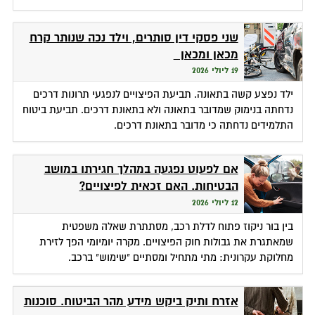
שני פסקי דין סותרים, וילד נכה שנותר קרח
מכאן ומכאן
19 ליולי 2026
ילד נפצע קשה בתאונה. תביעת הפיצויים לנפגעי תרונות דרכים
נדחתה בנימוק שמדובר בתאונה ולא בתאונת דרכים. תביעת ביטוח
התלמידים נדחתה כי מדובר בתאונת דרכים.
אם לפעוט נפגעה במהלך חגירתו במושב
הבטיחות. האם זכאית לפיצויים?
12 ליולי 2026
בין בור ניקוז פתוח לדלת רכב, מסתתרת שאלה משפטית
שמאתגרת את גבולות חוק הפיצויים. מקרה יומיומי הפך לזירת
מחלוקת עקרונית: מתי מתחיל ומסתיים "שימוש" ברכב.
אזרח ותיק ביקש מידע מהר הביטוח. סוכנות