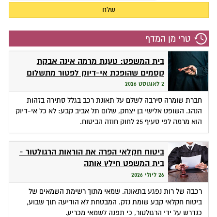
טרי מן המדף
בית המשפט: טענת מרמה אינה אבקת
קסמים שהופכת אי-דיוק לפטור מתשלום
2 לאוגוסט 2026
חברת שומרה סירבה לשלם על תאונת רכב בגלל סתירה בזהות
הנהג. השופט אלישי בן יצחק, שלום תל אביב קבע: לא כל אי-דיוק
הוא מרמה לפי סעיף 25 לחוק חוזה הביטוח.
ביטוח חקלאי הפרה את הוראות הרגולטור -
בית המשפט חילץ אותה
26 ליולי 2026
רכבה של רות נפגע בתאונה. שמאי מתוך רשימת השמאים של
ביטוח חקלאי קבע שומת נזק. המבטחת לא הודיעה תוך שבוע,
כנדרש על ידי הרגולטור, כי תפנה לשמאי מכריע.