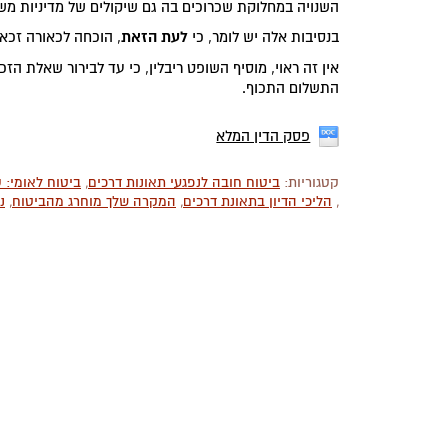
השנויה במחלוקת שכרוכים בה גם שיקולים של מדיניות מש
לעת הזאת
בנסיבות אלה יש לומר, כי
, הוכחה לכאורה זכאו
אין זה ראוי, מוסיף השופט ריבלין, כי עד לבירור שאלת הזכ
התשלום התכוף.
פסק הדין המלא
קטגוריות:
ביטוח חובה לנפגעי תאונות דרכים
,
ביטוח לאומי: ס
,
הליכי הדיון בתאונת דרכים
,
המקרה שלך מוחרג מהביטוח
,
נ