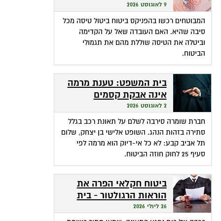
ביטול מכל סיבה?
9 לאוגוסט 2026
המבוטחים רכשו בהפניקס ביטוח ביטול טיסה מכל
סיבה שהיא. האם העובדה שאל על הקדימה
וביטלה את הטיסה שוללת מהם את תגמולי
הביטוח.
בית המשפט: טענת מרמה
אינה אבקת קסמים
שהופכת אי-דיוק לפטור
2 לאוגוסט 2026
מתשלום
חברת שומרה סירבה לשלם על תאונת רכב בגלל
סתירה בזהות הנהג. השופט אלישי בן יצחק, שלום
תל אביב קבע: לא כל אי-דיוק הוא מרמה לפי
סעיף 25 לחוק חוזה הביטוח.
ביטוח חקלאי הפרה את
הוראות הרגולטור - בית
המשפט חילץ אותה
26 ליולי 2026