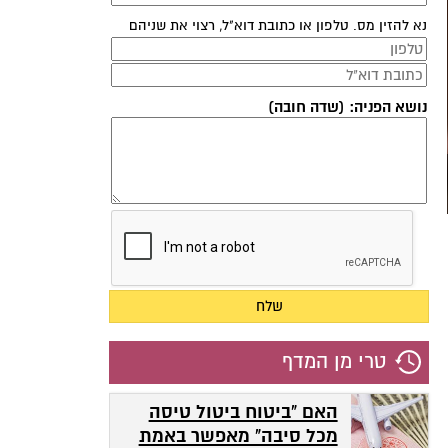
נא להזין מס. טלפון או כתובת דוא"ל, רצוי את שניהם
נושא הפניה: (שדה חובה)
טרי מן המדף
האם "ביטוח ביטול טיסה
מכל סיבה" מאפשר באמת