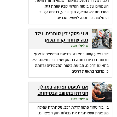
רכבה של רות נפגע בתאונה. שמאי מתוך רשימת
השמאים של ביטוח חקלאי קבע שומת נזק.
המבטחת לא הודיעה תוך שבוע, כנדרש על ידי
הרגולטור, כי תפנה לשמאי מכריע.
שני פסקי דין סותרים, וילד
נכה שנותר קרח מכאן
ומכאן
19 ליולי 2026
ילד נפצע קשה בתאונה. תביעת הפיצויים לנפגעי
תרונות דרכים נדחתה בנימוק שמדובר בתאונה ולא
בתאונת דרכים. תביעת ביטוח התלמידים נדחתה
כי מדובר בתאונת דרכים.
אם לפעוט נפגעה במהלך
חגירתו במושב הבטיחות.
האם זכאית לפיצויים?
12 ליולי 2026
בין בור ניקוז פתוח לדלת רכב, מסתתרת שאלה
משפטית שמאתגרת את גבולות חוק הפיצויים.