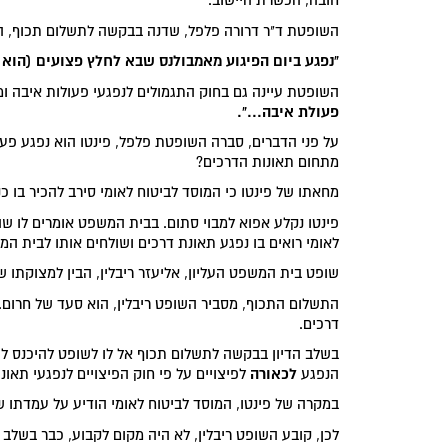
חובה, הכשרת היישוב.
השופטת ד"ר דרורה פלפל, שדנה בבקשה לתשלום תכוף, הבח
"נפגע ביום הפיגוע מאמבולנס שבא לחלץ פצועים (הוא ה
השופטת עיינה גם בחוק התגמולים לנפגעי פעולות איבה ו
פעולת איבה...".
על פני הדברים, סברה השופטת פלפל, פינטו הוא נפגע פע
מתחום תאונות הדרכים?
מחאתו של פינטו כי המוסד לביטוח לאומי סירב להכיר בו כ
פינטו נקלע אפוא למבוי סתום. בבית המשפט אומרים לו שהו
לאומי רואים בו נפגע תאונת דרכים ושולחים אותו לבית המ
שופט בית המשפט העליון, אליעזר ריבלין, הבין למצוקתו 
התשלום התכוף, מסביר השופט ריבלין, הוא סעד של חרום. 
דרכים.
בשלב הדיון בבקשה לתשלום תכוף אל לו לשופט להיכנס לע
לכאורה
הנפגע
לפיצויים על פי חוק הפיצויים לנפגעי תאונו
במקרה של פינטו, המוסד לביטוח לאומי הודיע על עמדתו ש
לכן, קובע השופט ריבלין, לא היה מקום לקבוע, כבר בשלב ז