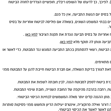
 (קוגנטי). לפיכך, כך לדעתו של השופט ריבלין, חופשיים הצדדים לחוזה הביטוח
 בסיס יום הגשת התביעה, אין כל פגם.
ים בבתי המשפט השונים, בשאלה אם פוליסה לביטוח אחריות על בסיס
.
ח אחריות על בסיס תביעה נוגדת את תקנת הציבור
לחץ כאן
.
ביעה ונותן לה תוקף מלא
לחץ כאן
.
ביטוח, רשאי להסתפק בכתב התביעה המוגש נגד המבוטח, כדי לאשר או
 מתאימים.
את לצורך בדיקת השאלה, אם חברת הביטוח חייבת להגן על המבוטח מפני
רת ביטוח לספק למבוטח הגנה, לבין חובתה לשפות את המבוטח.
טח, רחבה בהרבה מהיקפה של החובה השנייה, חובת שיפוי המבוטח.
ן ההגנה קלים יותר מאלה המשמשים לבחינת הכיסוי הביטוחי.
 דורנר ואילה פרוקצ'יה, אינטרס יעילות הדיון והחשש מפני פסיקות סותרות
גן לאשר לאשד את הכיסוי הביטוחי.