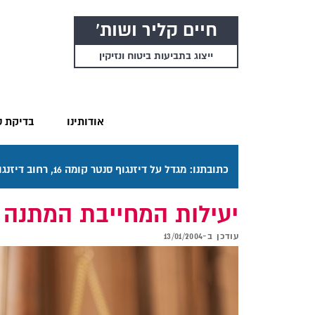
חיים קליר ושות'
ייצוג בתביעות ביטוח ונזיקין
אודותינו
בדיקת ס
כתובתנו: מגדל על דיזנגוף סנטר קומה 16, רחוב דיזנגוף 50 תל אביב. דרכי ההגעה בתפריט "אודותינו".
יעילות המחייבת המתנה
עודכן ב-
13/01/2004