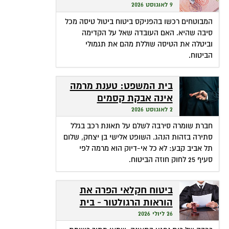
ביטול מכל סיבה?
9 לאוגוסט 2026
המבוטחים רכשו בהפניקס ביטוח ביטול טיסה מכל
סיבה שהיא. האם העובדה שאל על הקדימה
וביטלה את הטיסה שוללת מהם את תגמולי
הביטוח.
בית המשפט: טענת מרמה
אינה אבקת קסמים
שהופכת אי-דיוק לפטור
2 לאוגוסט 2026
מתשלום
חברת שומרה סירבה לשלם על תאונת רכב בגלל
סתירה בזהות הנהג. השופט אלישי בן יצחק, שלום
תל אביב קבע: לא כל אי-דיוק הוא מרמה לפי
סעיף 25 לחוק חוזה הביטוח.
ביטוח חקלאי הפרה את
הוראות הרגולטור - בית
המשפט חילץ אותה
26 ליולי 2026