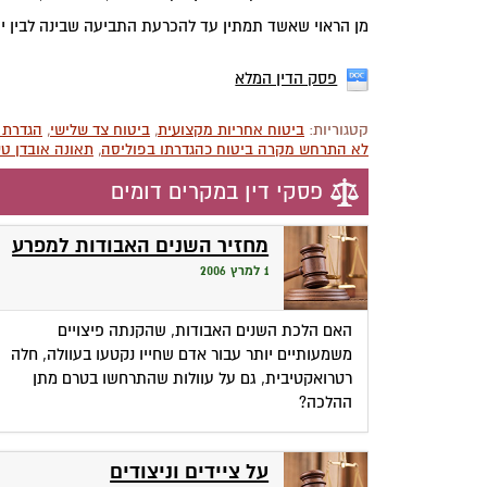
מן הראוי שאשד תמתין עד להכרעת התביעה שבינה לבין י
פסק הדין המלא
קטגוריות:
ביטוח אחריות מקצועית
,
ביטוח צד שלישי
,
הגדרת 
לא התרחש מקרה ביטוח כהגדרתו בפוליסה
,
תאונה אובדן ט
פסקי דין במקרים דומים
מחזיר השנים האבודות למפרע
1 למרץ 2006
האם הלכת השנים האבודות, שהקנתה פיצויים
משמעותיים יותר עבור אדם שחייו נקטעו בעוולה, חלה
רטרואקטיבית, גם על עוולות שהתרחשו בטרם מתן
ההלכה?
על ציידים וניצודים