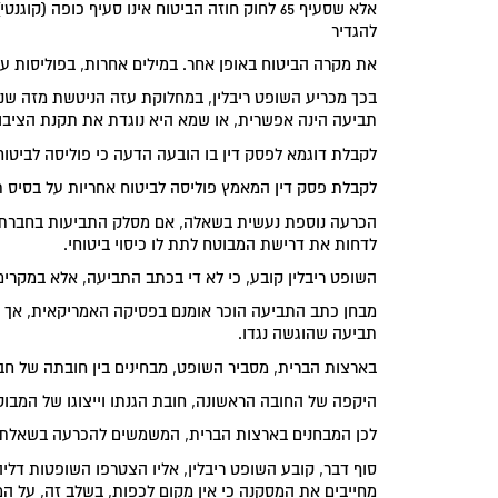
אלא שסעיף 65 לחוק חוזה הביטוח אינו סעיף כופה
להגדיר
את מקרה הביטוח באופן אחר. במילים אחרות, בפוליסות על
בכך מכריע השופט ריבלין, במחלוקת עזה הניטשת מזה שנ
תביעה הינה אפשרית, או שמא היא נוגדת את תקנת הציבור
לקבלת דוגמא לפסק דין בו הובעה הדעה כי פוליסה לביטו
לקבלת פסק דין המאמץ פוליסה לביטוח אחריות על בסיס ת
הכרעה נוספת נעשית בשאלה, אם מסלק התביעות בחברת ה
לדחות את דרישת המבוטח לתת לו כיסוי ביטוחי.
השופט ריבלין קובע, כי לא די בכתב התביעה, אלא במקרים
מבחן כתב התביעה הוכר אומנם בפסיקה האמריקאית, אך ז
תביעה שהוגשה נגדו.
בארצות הברית, מסביר השופט, מבחינים בין חובתה של חב
היקפה של החובה הראשונה, חובת הגנתו וייצוגו של המבו
לכן המבחנים בארצות הברית, המשמשים להכרעה בשאלת מת
סוף דבר, קובע השופט ריבלין, אליו הצטרפו השופטות דליה
מחייבים את המסקנה כי אין מקום לכפות, בשלב זה, על המ