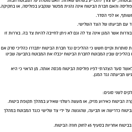
בוטחה, יש צורך להכריע בשלוש שאלות: האם מוטלת על המבוטח חבות
וליסה והאם חברת הביטוח אינה נהנית מפטור שנקבע בפוליסה, או בחקיקה.
משותף, או לפי הסדר.
חד עם תביעתו של הצד השלישי.
ררות אשר המגן אינה צד לה וגם לא ניתן לחייבה להיות צד בה. בוררות זו
ת סותרות וקיים חשש כי ההליכים נגד חברת הביטוח יתבררו כהליכי סרק אם
בהליכים שבין המבוטח לחברת הביטוח יכבלו את המבוטח בתביעה שבינו
 לאשד סעד הצהרתי לפיו פוליסת הביטוח מכסה אותה. מן הראוי כי היא
גיש תביעתה נגד המגן.
ים לשני סוגים:
דר מקרה הביטוח כדרישה או תביעה, שהוגשה על ידי צד שלישי כנגד המבוטח במהלך
סעיף 65 לחוק חוזה הביטוח.