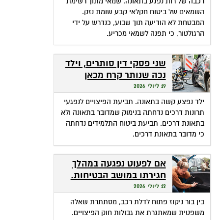
רכבה של רות נפגע בתאונה. שמאי מתוך רשימת
השמאים של ביטוח חקלאי קבע שומת נזק.
המבטחת לא הודיעה תוך שבוע, כנדרש על ידי
הרגולטור, כי תפנה לשמאי מכריע.
שני פסקי דין סותרים, וילד
נכה שנותר קרח מכאן
ומכאן
19 ליולי 2026
ילד נפצע קשה בתאונה. תביעת הפיצויים לנפגעי
תרונות דרכים נדחתה בנימוק שמדובר בתאונה ולא
בתאונת דרכים. תביעת ביטוח התלמידים נדחתה
כי מדובר בתאונת דרכים.
אם לפעוט נפגעה במהלך
חגירתו במושב הבטיחות.
האם זכאית לפיצויים?
12 ליולי 2026
בין בור ניקוז פתוח לדלת רכב, מסתתרת שאלה
משפטית שמאתגרת את גבולות חוק הפיצויים.