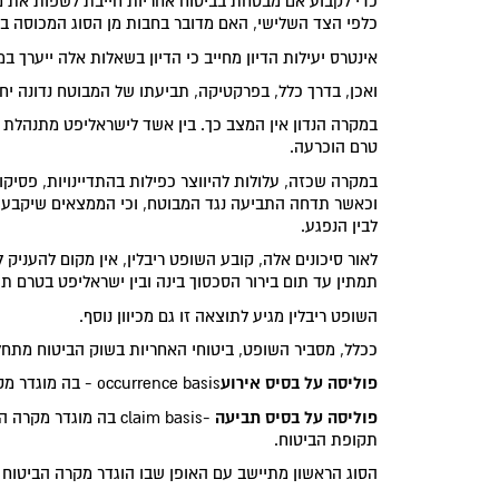
כדי לקבוע אם מבטחת בביטוח אחריות חייבת לשפות את מ
כלפי הצד השלישי, האם מדובר בחבות מן הסוג המכוסה בפ
אינטרס יעילות הדיון מחייב כי הדיון בשאלות אלה ייערך ב
ואכן, בדרך כלל, בפרקטיקה, תביעתו של המבוטח נדונה י
במקרה הנדון אין המצב כך. בין אשד לישראליפט מתנהלת בו
טרם הוכרעה.
במקרה שכזה, עלולות להיווצר כפילות בהתדיינויות, פסיקו
וכאשר תדחה התביעה נגד המבוטח, וכי הממצאים שיקבעו 
לבין הנפגע.
לאור סיכונים אלה, קובע השופט ריבלין, אין מקום להעניק
תמתין עד תום בירור הסכסוך בינה ובין ישראליפט בטרם ת
השופט ריבלין מגיע לתוצאה זו גם מכיוון נוסף.
ככלל, מסביר השופט, ביטוחי האחריות בשוק הביטוח מתחלק
פוליסה על בסיס אירוע
occurrence basis - בה מוגדר מקרה הביטוח כאירוע מזיק, או מעשה רשלני שאירע במהלך תקופת ביטוח.
פוליסה על בסיס תביעה
-claim basis בה מוג
תקופת הביטוח.
הסוג הראשון מתיישב עם האופן שבו הוגדר מקרה הביטוח בביטוח אחריות ב