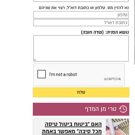
נא להזין מס. טלפון או כתובת דוא"ל, רצוי את שניהם
נושא הפניה: (שדה חובה)
טרי מן המדף
האם "ביטוח ביטול טיסה
מכל סיבה" מאפשר באמת