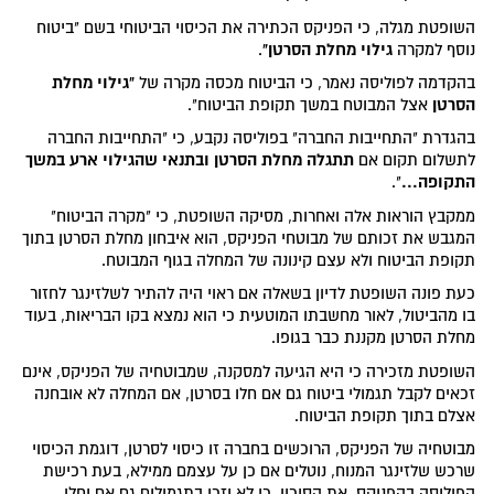
השופטת מגלה, כי הפניקס הכתירה את הכיסוי הביטוחי בשם "ביטוח
גילוי מחלת הסרטן"
נוסף למקרה
.
"גילוי מחלת
בהקדמה לפוליסה נאמר, כי הביטוח מכסה מקרה של
הסרטן
אצל המבוטח במשך תקופת הביטוח".
בהגדרת "התחייבות החברה" בפוליסה נקבע, כי "התחייבות החברה
תתגלה מחלת הסרטן ובתנאי שהגילוי ארע במשך
לתשלום תקום אם
התקופה...
".
ממקבץ הוראות אלה ואחרות, מסיקה השופטת, כי "מקרה הביטוח"
המגבש את זכותם של מבוטחי הפניקס, הוא איבחון מחלת הסרטן בתוך
תקופת הביטוח ולא עצם קינונה של המחלה בגוף המבוטח.
כעת פונה השופטת לדיון בשאלה אם ראוי היה להתיר לשלזינגר לחזור
בו מהביטול, לאור מחשבתו המוטעית כי הוא נמצא בקו הבריאות, בעוד
מחלת הסרטן מקננת כבר בגופו.
השופטת מזכירה כי היא הגיעה למסקנה, שמבוטחיה של הפניקס, אינם
זכאים לקבל תגמולי ביטוח גם אם חלו בסרטן, אם המחלה לא אובחנה
אצלם בתוך תקופת הביטוח.
מבוטחיה של הפניקס, הרוכשים בחברה זו כיסוי לסרטן, דוגמת הכיסוי
שרכש שלזינגר המנוח, נוטלים אם כן על עצמם ממילא, בעת רכישת
הפוליסה בהפניקס, את הסיכון, כי לא יזכו בתגמולים גם אם יחלו