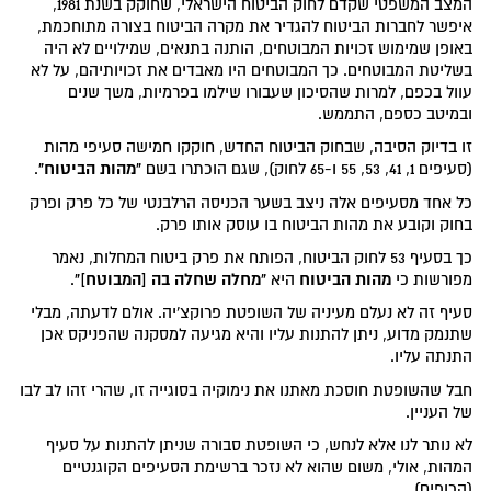
המצב המשפטי שקדם לחוק הביטוח הישראלי, שחוקק בשנת 1981,
איפשר לחברות הביטוח להגדיר את מקרה הביטוח בצורה מתוחכמת,
באופן שמימוש זכויות המבוטחים, הותנה בתנאים, שמילויים לא היה
בשליטת המבוטחים. כך המבוטחים היו מאבדים את זכויותיהם, על לא
עוול בכפם, למרות שהסיכון שעבורו שילמו בפרמיות, משך שנים
ובמיטב כספם, התממש.
זו בדיוק הסיבה, שבחוק הביטוח החדש, חוקקו חמישה סעיפי מהות
"מהות הביטוח"
(סעיפים 1, 41, 53, 55 ו-65 לחוק), שגם הוכתרו בשם
.
כל אחד מסעיפים אלה ניצב בשער הכניסה הרלבנטי של כל פרק ופרק
בחוק וקובע את מהות הביטוח בו עוסק אותו פרק.
כך בסעיף 53 לחוק הביטוח, הפותח את פרק ביטוח המחלות, נאמר
מהות הביטוח
"מחלה שחלה בה [המבוטח]"
מפורשות כי
היא
.
סעיף זה לא נעלם מעיניה של השופטת פרוקצ'יה. אולם לדעתה, מבלי
שתנמק מדוע, ניתן להתנות עליו והיא מגיעה למסקנה שהפניקס אכן
התנתה עליו.
חבל שהשופטת חוסכת מאתנו את נימוקיה בסוגייה זו, שהרי זהו לב לבו
של העניין.
לא נותר לנו אלא לנחש, כי השופטת סבורה שניתן להתנות על סעיף
המהות, אולי, משום שהוא לא נזכר ברשימת הסעיפים הקוגנטיים
(הכופים).