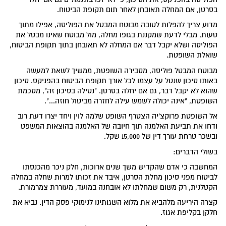
בסרטן, אם המחלה תאובחן לאחר תום תקופת הביטוח.
מדוע צריך להפלות לטובה מבוטח המבטל את הפוליסה, אפילו מתוך
טעות, מבלי לדעת שמקננת בגופו מחלה, מול מבוטח שאינו מבטל את
הפוליסה ושלא יקבל דבר אם המחלה לא תאובחן בתוך תקופת הביטוח,
שואלת השופטת.
מבוטח המבטל פוליסה, מסבירה השופטת, ממשיך לשאת למעשה
באותו סיכון שנטל על עצמו לכל אורך תקופת הביטוח בהפניקס. סיכון
שהוא לא יקבל דבר, גם אם יחלה בסרטן. "נטילה בסיכון זה", מסכמת
השופטת, "אינה יכולה לשמש עילה לחזרה מביטול חוזה...".
אל השופטת פרוקצ'יה הצטרף השופט שלמה לוין ויחד יצרו דעת רוב
ודחו את תביעת האלמנה תוך חיובה של האלמנה בהוצאות המשפט
ובשכר טרחת עורך דין של 15,000 שקל.
בשולי הדברים:
המחשבה כי אדם שהקדיש משך שנים ארוכות, חלק ניכר מהכנסתו
לביטוח מפני סיכון מחלת הסרטן, איבד את זכותו למרות שחלה במחלה
הקטלנית, רק משום שמחלתו לא אובחנה במועד, מעוררת צמרמורת.
קצרה היריעה מלהביא את מלוא השגותינו לנימוקי פסק הדין. נביא את
חלקן בקליפת אגוז.