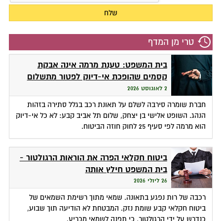
טרי מן המדף
בית המשפט: טענת מרמה אינה אבקת
קסמים שהופכת אי-דיוק לפטור מתשלום
2 לאוגוסט 2026
חברת שומרה סירבה לשלם על תאונת רכב בגלל סתירה בזהות
הנהג. השופט אלישי בן יצחק, שלום תל אביב קבע: לא כל אי-דיוק
הוא מרמה לפי סעיף 25 לחוק חוזה הביטוח.
ביטוח חקלאי הפרה את הוראות הרגולטור -
בית המשפט חילץ אותה
26 ליולי 2026
רכבה של רות נפגע בתאונה. שמאי מתוך רשימת השמאים של
ביטוח חקלאי קבע שומת נזק. המבטחת לא הודיעה תוך שבוע,
כנדרש על ידי הרגולטור, כי תפנה לשמאי מכריע.