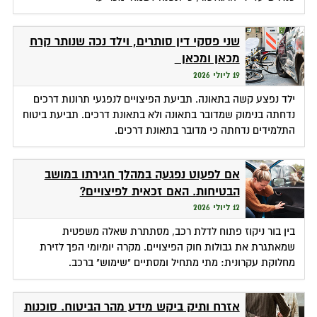
שני פסקי דין סותרים, וילד נכה שנותר קרח
מכאן ומכאן
19 ליולי 2026
ילד נפצע קשה בתאונה. תביעת הפיצויים לנפגעי תרונות דרכים
נדחתה בנימוק שמדובר בתאונה ולא בתאונת דרכים. תביעת ביטוח
התלמידים נדחתה כי מדובר בתאונת דרכים.
אם לפעוט נפגעה במהלך חגירתו במושב
הבטיחות. האם זכאית לפיצויים?
12 ליולי 2026
בין בור ניקוז פתוח לדלת רכב, מסתתרת שאלה משפטית
שמאתגרת את גבולות חוק הפיצויים. מקרה יומיומי הפך לזירת
מחלוקת עקרונית: מתי מתחיל ומסתיים "שימוש" ברכב.
אזרח ותיק ביקש מידע מהר הביטוח. סוכנות