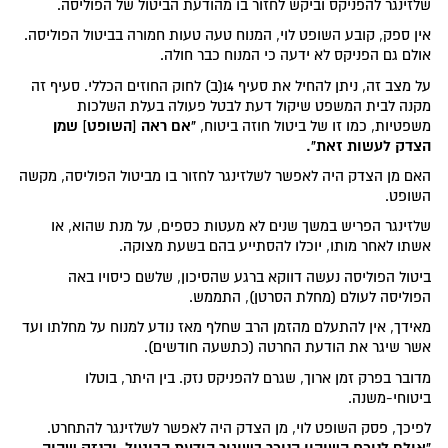
שלזינגר להפניקס וביקש לחזור בו מהודעת הביטול של הפוליסה.
אין ספק, קובע השופט לוי, המנוח טעה טעות חמורה בביטול הפוליסה.
אולם גם הפניקס לא ידעה כי המנוח כבר חולה.
על מצב זה, ניתן להחיל את סעיף 14(ב) לחוק החוזים הכללי. סעיף זה
מקנה לבית המשפט שיקול דעת לבטל פעולה בעלת השלכות
"אם ראה [השופט] שמן
משפטיות, כמו זו של ביטול חוזה ביטוח,
הצדק לעשות זאת".
האם מן הצדק היה לאפשר לשלזינגר לחזור בו מביטול הפוליסה, מקשה
השופט.
שלזינגר הפריש במשך שנים לא מעטות כספים, על מנת שהוא, או
אשתו לאחר מותו, יוכלו להסתייע בהם בשעת מצוקה.
ביטול הפוליסה נעשה דווקא ברגע שהסיכון, שלשם כיסויו באה
הפוליסה לעולם (מחלת הסרטן), התממש.
מאידך, אין להתעלם מהזמן הרב שחלף מאז נודע למנוח על מחלתו ועד
אשר שיגר את הודעת החרטה (כתשעה חודשים).
מדובר בפרק זמן ארוך, שגרם להפניקס נזק. בין היתר, בוטלו
ביטוחי-משנה.
לפיכך, פסק השופט לוי, מן הצדק היה לאפשר לשלזינגר להתחרט.
"אולם לנוכח השיהוי הניכר בשיגור הודעת הביטול, והנזק שהיה