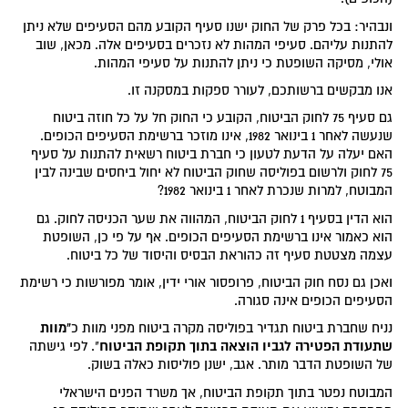
ונבהיר: בכל פרק של החוק ישנו סעיף הקובע מהם הסעיפים שלא ניתן
להתנות עליהם. סעיפי המהות לא נזכרים בסעיפים אלה. מכאן, שוב
אולי, מסיקה השופטת כי ניתן להתנות על סעיפי המהות.
אנו מבקשים ברשותכם, לעורר ספקות במסקנה זו.
גם סעיף 75 לחוק הביטוח, הקובע כי החוק חל על כל חוזה ביטוח
שנעשה לאחר 1 בינואר 1982, אינו מוזכר ברשימת הסעיפים הכופים.
האם יעלה על הדעת לטעון כי חברת ביטוח רשאית להתנות על סעיף
75 לחוק ולרשום בפוליסה שחוק הביטוח לא יחול ביחסים שבינה לבין
המבוטח, למרות שנכרת לאחר 1 בינואר 1982?
הוא הדין בסעיף 1 לחוק הביטוח, המהווה את שער הכניסה לחוק. גם
הוא כאמור אינו ברשימת הסעיפים הכופים. אף על פי כן, השופטת
עצמה מצטטת סעיף זה כהוראת הבסיס והיסוד של כל ביטוח.
ואכן גם נסח חוק הביטוח, פרופסור אורי ידין, אומר מפורשות כי רשימת
הסעיפים הכופים אינה סגורה.
"מוות
נניח שחברת ביטוח תגדיר בפוליסה מקרה ביטוח מפני מוות כ
שתעודת הפטירה לגביו הוצאה בתוך תקופת הביטוח
". לפי גישתה
של השופטת הדבר מותר. אגב, ישנן פוליסות כאלה בשוק.
המבוטח נפטר בתוך תקופת הביטוח, אך משרד הפנים הישראלי