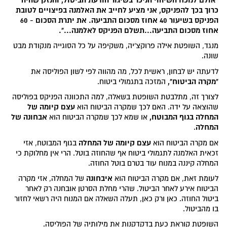
כרוך בכך להפניקס, אני מציע לחייב את האלמנה בפיצויים לטובת
הפניקס בשיעור 40 אחוז מסכום התביעה. את יתרת הסכום - 60
אחוז מסכום התביעה...תשלם הפניקס לאלמנה...".
מנגד, השופטת אילה פרוקצ'יה, משקיפה על כל הסוגייה מנקודת מבט
שונה.
לדעתה יש לבחון, ראשית לכל, מה מהווה לפי לשון הפוליסה את
"מקרה הביטוח",
המזכה בתגמולי ביטוח.
לצורך זה, מתלבטת השופטת בשאלה, למה התכוונה הפניקס בפוליסה
עצם קיומה של
שהוצאה על ידה. האם לכך שמקרה הביטוח הוא
המחלה בגוף המבוטח,
אבחונה של
או שמא לכך שמקרה הביטוח הוא
המחלה
.
עצם קיומה של המחלה
אם מקרה הביטוח הוא
בגוף המבוטח, אזי
זכאית האלמנה לתגמולי ביטוח אף שהחוזה בוטל. הרי אין מחלוקת כי
המחלה קיננה במנוח עוד בטרם בוטל החוזה.
איבחונה
לעומת זאת, אם מקרה הביטוח הוא
של המחלה, אזי מקרה
הביטוח אירע לאחר הביטול. שהרי מחלת הסרטן אובחנה רק לאחר
ביטול החוזה. כאן ורק כאן, תעלה השאלה אם המנוח היה רשאי לחזור
בו מהביטול.
השופטת קוראת כעת בדקדקנות את מילותיה של הפוליסה.