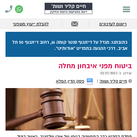
חיים קליר ושות'
ייצוג בתביעות ביטוח ונזיקין
רישום לעדכונים
לקבלת ייעוץ משפטי
כתובתנו: מגדל על דיזנגוף סנטר קומה 16, רחוב דיזנגוף 50 תל
אביב. דרכי ההגעה בתפריט "אודותינו".
ביטוח מפני איבחון מחלה
עודכן ב-
02/07/2003
©
חיים קליר ושות'
פסק הדין המלא
מחלת הסרטן כבר התפשטה בגופו של אורי שלזינגר, כאשר ביטל