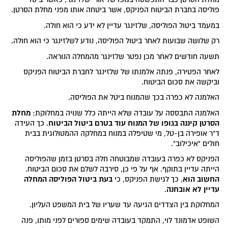
פוליסה בחברת הביטוח הפניקס, אשר ביטחה אותו מפני מחלת הסרטן.
במעמד ביטול הפוליסה, שלזינגר עדיין לא ידע כי הוא חולה.
רק שלושה שבועות לאחר ביטול הפוליסה, נודע לשלזינגר כי הוא חולה.
תשעה חודשים לאחר מכן נפטר שלזינגר מהמחלה הנוראה.
לאחר הפטירה, פנתה אלמנתו של שלזינגר לחברת הביטוח הפניקס
וביקשה את סכום הביטוח.
האלמנה לא כפרה בכך שהמנוח ביטל את הפוליסה.
מחלת
האלמנה התבססה על עובדה שלא הייתה כלל שנויה במחלוקת:
הסרטן קיננה בגופו של המנוח עוד בטרם ביטול הביטוח
. כך העידה
ד"ר אופירה בן-טל, מי שטיפלה במנוח במחלקה ההמטולוגית בבית
חולים "איכילוב".
הפניקס לא כפרה בעובדה שמבוטחה חלה בסרטן בזמן שהפוליסה
הייתה עדיין בתוקף. אף על פי כן, סירבה לשלם את סכום הביטוח.
החשוב הוא
בעת ביטול הפוליסה המחלה
, כך לגישת הפניקס, כי
עדיין לא אובחנה
.
המחלוקת בין הצדדים הגיעה עד שעריו של בית המשפט העליון.
השופט אדמונד לוי, התמקד בעובדה שימים ספורים לפני מותו, פנה