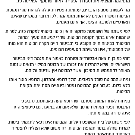
מתמהמה ומוציא את תעודת הפטירה לאחר שתוקף הפוליסה פג.
מה לעשות. מטבע הדברים, עקומת הפטירות עולה לקראת סוף תקופת
הביטוח ומשרד הפנים לא אחת מתמהמה. לכן מדובר במקרים שאינם
תאורטיים ולמרבה הצער, אף אינם מעטים.
לפי גישתה של השופטת פרוקצ'יה אין כיסוי ביטוחי למקרה כזה, למרות
שהמוות אירע בתוך תקופת הביטוח. שהרי לגישתה סעיף "מהות
הביטוח" בביטוח חיים הקובע כי "בביטוח חיים מקרה הביטוח הוא מותו
של המבוטח", אינו ברשימת הסעיפים הכופים.
זוהי כמובן תוצאה אבסורדית וסותרת כאמור את מגמת דיני הביטוח
הישראליים, שלא להתלות את זכותו של מבוטח במילוי תנאים שזמנם
מאוחר להתממשות הסיכון ואשר למבוטח אין שליטה עליהם.
נניח שהמבוטח סובל מכאבים, הולך לרופא ומתלונן. הרופא פוטר אותו
בלא כלום. כעבור זמן המבוטח נפטר ובינתיים מסתיימת תקופת
הביטוח.
בניתוח לאחר המוות, מסתבר שהרופא טעה באבחנתו. נקבע כי
המבוטח נפטר ממחלת סרטן, שלא אובחנה במועד. גם סיטואציה זו
אינה נדירה במקומותינו.
לפי גישתו של בית המשפט העליון, המבוטח אינו זכאי לתגמולי ביטוח,
למרות שחלה בתוך תקופת הביטוח, רק משום שלא הצליח להצטייד
באבחנה המתאימה במועד.