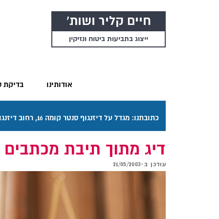
חיים קליר ושות'
ייצוג בתביעות ביטוח ונזיקין
אודותינו
בדיקת ס
כתובתנו: מגדל על דיזנגוף סנטר קומה 16, רחוב דיזנגוף 50 תל אביב. דרכי ההגעה בתפריט "אודותינו".
דיג מתוך תיבת מכתבים
עודכן ב-
21/05/2003