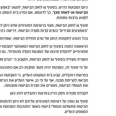
כיום המבוטח נדרש, בסעיף 61 לחוק הביטוח, לנקוט "באמצעים סבירים" להקטנת הנזק רק בתקופת הזמן המתחילה
הביטוח או לאחר מכן"
. כך לדוגמא, אם נפרץ בית העסק 
למנוע גניבות נוספות.
סעיף 61 לחוק הביטוח, מצוי ברשימת הסעיפים שלא ני
"באמצעים סבירים" בטרם קרות מקרה הביטוח. דרישה כזו סותרת את סעיף 61 לחו
בכל הנוגע לתקופת הזמן של טרם תחילת הביטוח, עומדות
הראשונה נתונה בסעיף 21 לחוק הביטוח 
ספציפיים "להקלת סיכונו של המבטח הקלה מהותית". גם סעיף 21 לחוק הביטוח כלול ברשימת הסעיפים שלא ניתן להתנ
השנייה מצוייה בסעיף 26 לחוק הביטוח, הקובע כי "נגרם מקרה הביטוח בידי המבוטח או בידי המוטב במתכוון, פטור המבטח מחבותו".
על פי סעיף זה, המבטח יהיה פטור מחבות רק אם התנהגו
בפרשת רוזנבליט, קבע בית המשפט העליון, כי המבוטח הת
הביאה לקריסת מבנה. אף על פי כן, אישר העליון את הכיסו
את תגמולי הביטוח, פוטרים את חברת הביטוח מחבותה.
לקבלת סקירת פסק הדין בפרשת רוזנבליט לחץ כאן
סעיף 26 נמנה על רשימת הסעיפים עליהם לא ניתן להת
הביטוח מתשלום תגמולי ביטוח כאשר התנהגות המבוטח נופ
המשפט העליון.