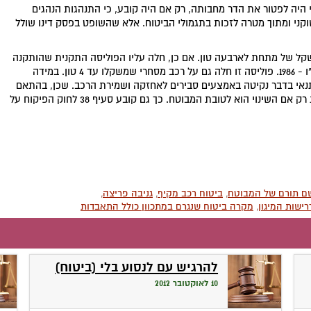
היה לפטור את הדר מחבותה, רק אם היה קובע, כי התנהגות הנהגים
ני ומתוך מטרה לזכות בתגמולי הביטוח. אלא שהשופט בפסק דינו שולל
משקל של מתחת לארבעה טון. אם כן, חלה עליו הפוליסה התקנית שהותקנה
בתקנות הפקוח על עסקי ביטוח (ביטוח רכב פרטי), התשמ"ו - 1986. פוליסה זו חלה גם על רכב מסחרי שמשקלו עד 4 טון. במידה
תנאי בדבר נקיטה באמצעים סבירים לאחזקה ושמירת הרכב. שכן, בהתאם
לתקנות הנ"ל, רשאי מבטח לשנות מתנאי הפוליסה התקנית רק אם השינוי הוא לטובת המבוטח. כך גם קובע סעיף 38 לחוק הפיקוח על
ם תורם של המבוטח
,
ביטוח רכב מקיף
,
גניבה פריצה
,
ישות המיגון
,
מקרה ביטוח שנגרם במתכוון כולל התאבדות
להרגיש עם לנסוע בלי (ביטוח)
10 לאוקטובר 2012