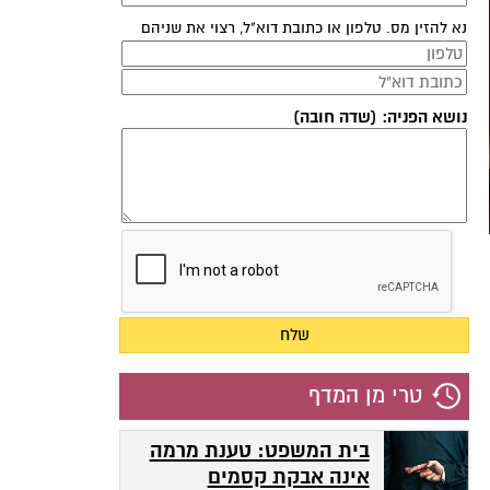
נא להזין מס. טלפון או כתובת דוא"ל, רצוי את שניהם
נושא הפניה: (שדה חובה)
טרי מן המדף
בית המשפט: טענת מרמה
אינה אבקת קסמים