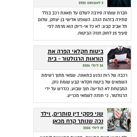
שהופכת אי-דיוק לפטור
2 לאוגוסט 2026
מתשלום
חברת שומרה סירבה לשלם על תאונת רכב בגלל
סתירה בזהות הנהג. השופט אלישי בן יצחק, שלום
תל אביב קבע: לא כל אי-דיוק הוא מרמה לפי
סעיף 25 לחוק חוזה הביטוח.
ביטוח חקלאי הפרה את
הוראות הרגולטור - בית
המשפט חילץ אותה
26 ליולי 2026
רכבה של רות נפגע בתאונה. שמאי מתוך רשימת
השמאים של ביטוח חקלאי קבע שומת נזק.
המבטחת לא הודיעה תוך שבוע, כנדרש על ידי
הרגולטור, כי תפנה לשמאי מכריע.
שני פסקי דין סותרים, וילד
נכה שנותר קרח מכאן
ומכאן
19 ליולי 2026