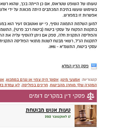
טעותו של השופט שטראוס, אם כן הייתה בכך, שהוא רשאי 
בשימוש שעשו בתיבת המכתבים היתה מכוונת על ידי אלשוק
אפשרות זו במפורש.
למען השלמת התמונה נוסיף, כי יש ואוטובוס זעיר הוא ב
והפוליסה התקנית חלה, ספק אם ניתן להוסיף עליה את ה
עסקי ביטוח, התשמ"א - 1981.
פסק הדין המלא
קטגוריות:
אמצעי מיגון
,
אסונך היה צפוי או נגרם במתכוון
,
אש
המקרה שלך מוחרג מהביטוח
,
חריגים בפוליסה
,
לא עמדת בדר
פסקי דין במקרים דומים
טעות אנוש מבוטחת
17 לאוקטובר 2012