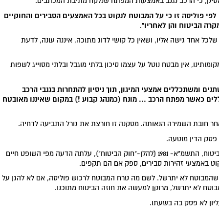
סיק, כי הרכב נגנב באמצעות המפתח שנלקח מתיבת המכתבים.
לפי פוליסה זו כי על המבוטח לנקוט בכל האמצעים הסבירים והחוקיים
קרה הביטוח והן לאחריו"
.
ל אחד גישה אליו, ושאין כל קושי לדוג מתוכה, איננה עונה, לדעת
ומותינו, אין מבטח נוטל על עצמו סיכון בלתי מוגבל ובלתי מסוייג לשפות
נים ומשתכללים אמצעי המיגון, תוך ניסיון להתחרות בגנבי הרכב
ים כאשר מפתח הרכב ... מונח (כמנהג קבוע !) במקום שאיננו מאובטח
חר חובת השמירה הנאותה. מסקנה זו חורצת את גורל התביעה לדחיה.
 פסק הדין מוטעה.
בפסיקת בית המשפט העליון, אף טרם חקיקת חוק חוזה הביטוח, התשמ"א- 1981 (להלן-"חוק הביטוח"), עלתה הדעה מפי השופט חיים
קוט באמצעי זהירות סבירים, ספק אם הם תקפים.
שהמבוטח לא יתרשל. לשם מה טרח המבוטח לרכוש פוליסה, אם לא להגן על
וטח לא יתרשל, מרוקן למעשה את חוזה הביטוח מתוכנו.
יון לא פסק בה בשעתו.