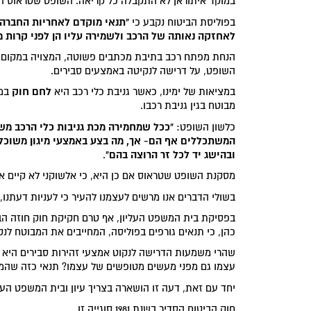
במוקד איתוראן לא התקבלה כל קריאה. השופט שטראוס ה
"תנאי מוקדם לאחריות החברה 
בפוליסת הביטוח נקבע כי
לאחזקה נאותה של הרכב ולשמירה עליו הן לפני קרות מ
הנחת מפתח רכב בתיבת מכתבים פשוטה, המצויה במקום שלכ
השופט, על דרישה לנקיטה באמצעים סבירים.
לחם חוק
במציאות של ימינו, כאשר גניבת כלי רכב היא
במק
מבוטח בגין גניבת רכבו.
"ככל שמחמירה מכת גניבות כלי הרכב משת
כלשון השופט:
המשתכללים אף הם- אך, מה בצע באמצעי מיגון משוכלל
ובהישג יד לכל זר הרוצה בהם"
.
מסקנת השופט שטראוס אם כן היא, כי אלשוקני לא קיים א
בשולי הדברים אנו מרשים לעצמנו להעיר כי לעניות דעתנו,
כהן, כי תנאים גורפים בפוליסה, המחייבים את המבוטח לנ
שהרי משמעות הדרישה לנקוט אמצעי זהירות סבירים היא 
עצמו גם מפני מעשים מטופשים של עצמו? תנאי כזה שהמב
יחד עם זאת, דעה זו הושארה בצריך עיון ובית המשפט העל
חוק הביטוח הסדיר בשנת 1981 סוגייה זו.