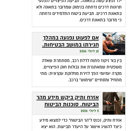
ילד נפצע קשה בתאונה. תביעת הפיצויים לנפגעי
תרונות דרכים נדחתה בנימוק שמדובר בתאונה ולא
בתאונת דרכים. תביעת ביטוח התלמידים נדחתה
כי מדובר בתאונת דרכים.
אם לפעוט נפגעה במהלך
חגירתו במושב הבטיחות.
האם זכאית לפיצויים?
12 ליולי 2026
בין בור ניקוז פתוח לדלת רכב, מסתתרת שאלה
משפטית שמאתגרת את גבולות חוק הפיצויים.
מקרה יומיומי הפך לזירת מחלוקת עקרונית: מתי
מתחיל ומסתיים "שימוש" ברכב.
אזרח ותיק ביקש מידע מהר
הביטוח. סוכנות הביטוח
גבתה מחשבונו פרמיות
5 ליולי 2026
אזרח ותיק, נכנס ל"הר הביטוח" כדי למצוא מידע
כיצד להשיג אישור על היעדר תביעות. הוא יצא