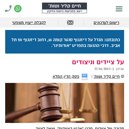
חיים קליר ושות'
ייצוג בתביעות ביטוח ונזיקין
רישום לעדכונים
לקבלת ייעוץ משפטי
כתובתנו: מגדל על דיזנגוף סנטר קומה 16, רחוב דיזנגוף 50 תל
אביב. דרכי ההגעה בתפריט "אודותינו".
על ציידים וניצודים
עודכן ב-
27/04/2003
©
חיים קליר ושות'
פסק הדין המלא
חבורה של ציידים, חברי "ארגון הציידים", יצאה לצייד.