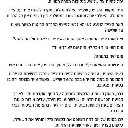
יכול להיות צד שלישי, בנסיבות מקרה מסויים.
נניח, מקשה השופט, שצייד מאילת נקלע במקרה לשטח צייד עם צייד
ממטולה. האילתי יורה ופוגע בשוגג במטולתי. בין השניים אין כל הכרות.
האם הצייד הנפגע לא יהא זכאי לפיצוי מחברת הביטוח משום שאינו
צד שלישי?
ואם אותו צייד ממטולה אוהב טבע ולא צייד, כי אז תחול הפוליסה?
ואם הוא צייד אבל לא היה שם לצורך צייד?
ואם היה במנוחה?
הפרשנות המוצעת ע"י חברת כלל, מוסיף השופט, אינה פרשנות ראויה.
בעיני השופט, עדיפה פרשנות לפיה גם צייד שנכלל ברשימת הציידים
המבוטחים בפוליסה יהא בבחינת צד שלישי, כאשר צייד מבוטח ירה בו
בטעות ופגע בו.
ברם, פוסק השופט, הבקשה למחיקה על הסף מוקדמת מדי. לצורך
קביעת הפרשנות הראויה יש לשמוע, בין היתר, עדים אודות כוונות
הצדדים בעת רכישת הביטוח, יש צורך לעיין בהצעות הביטוח ולברר
עובדות.
לכן בסופו של יום דחה השופט את בקשת כלל והותיר את השאלה,
כלשונו בצריך עיון, לאחר שמיעת הראיות.