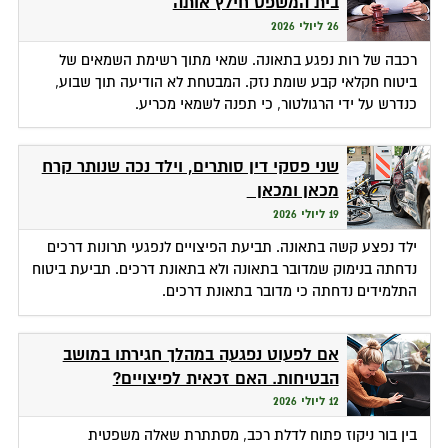
בית המשפט חילץ אותה
26 ליולי 2026
רכבה של רות נפגע בתאונה. שמאי מתוך רשימת השמאים של
ביטוח חקלאי קבע שומת נזק. המבטחת לא הודיעה תוך שבוע,
כנדרש על ידי הרגולטור, כי תפנה לשמאי מכריע.
שני פסקי דין סותרים, וילד נכה שנותר קרח
מכאן ומכאן
19 ליולי 2026
ילד נפצע קשה בתאונה. תביעת הפיצויים לנפגעי תרונות דרכים
נדחתה בנימוק שמדובר בתאונה ולא בתאונת דרכים. תביעת ביטוח
התלמידים נדחתה כי מדובר בתאונת דרכים.
אם לפעוט נפגעה במהלך חגירתו במושב
הבטיחות. האם זכאית לפיצויים?
12 ליולי 2026
בין בור ניקוז פתוח לדלת רכב, מסתתרת שאלה משפטית