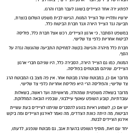
לפתע ירה אחד הציידים בשוגג לעבר חברו והרגו.
יורשיו ותלוייו של הצייד המנוח, הגישו לבית משפט השלום בנצרת,
תביעה נגד הצייד היורה ונגד חברת הביטוח כלל.
במשפט הסתבר, כי ארגון הציידים, רכש אצל חברת כלל, פוליסה
לביטוח אחריות כלפי צד שלישי.
חברת כלל מיהרה והגישה בקשה למחיקת התביעה שהוגשה נגדה על
הסף.
המנוח, כמו גם הצייד היורה, הסבירה כלל, היו שניהם חברי ארגון
הציידים. שניהם מבוטחים בפוליסה.
מדובר אם כן, במבוטח שהרג מבוטח אחר. אין פה מצב בו המבוטח הרג
צד שלישי; והפוליסה הרי היא פוליסת אחריות כלפי צד שלישי.
מדובר בשאלה משפטית שמהולה, מראשיתה ועד ראשה, בשאלות
עובדתיות, קובע השופט עאטף עיילבוני, שבפניו הובאה המחלוקת.
יש אם כן, לשמוע ראיות בנוגע להסברים שניתנו לציידים בעת עשיית
הביטוח, מה היתה כוונת הצדדים, מה נאמר לאירגון הציידים ומה ביקש
אירגון הציידים לבטח.
יחד עם זאת, מוסיף השופט בהערת אגב, גם מבוטח שנפגע, לדעתו,