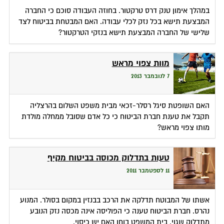
במהלך אימון טנק דרס טרקטור. בחוזה העבודה סוכם כי החברה
המבצעת תישא בכל נזק לכלי עבודה. האם המבטחת בביטוח לצד
שלישי של החברה המבצעת תישא בנזקי הטרקטור?
מוות צפוי מראש
7 לנובמבר 2013
האם השופטת סיגל רסלר-זכאי מבית משפט השלום בהרצליה
תקבל את טענת חברת הביטוח כי כל אדם שסובל ממחלה מולדת
מותו צפוי מראש?
טעות בתדלוק מכוסה בביטוח מקיף
11 לספטמבר 2011
אשתו של המבוטח תדלקה את הרכב בבנזין במקום בסולר. המנוע
נהרס. חברת הביטוח טענה כי הפוליסה אינה מכסה נזק הנובע
מתדלוק שגוי. בית המשפט בוחן האם יש כיסוי.