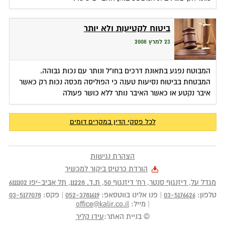
ביטוח לקטיעות ולא יותר
23 למרץ 2008
המבוטח נפגע בתאונת דרכים בחו"ל ונותר עם נכות גבוהה.
המבטחת בביטוח נסיעות טענה כי הפוליסה מכסה נכות רק כאשר
איבר נקטע או כאשר האיבר נותר ללא כושר פעולה
לכל פסקי הדין במקרים דומים
הצהרת נגישות
הורדת כרטיס ביקור למכשיר
מגדל על, דיזנגוף סנטר, רח' דיזנגוף 50
, ת.ד.
11228
,
תל אביב-יפו
6111102
טלפון:
03-5176626
|
פנו אלינו בווטסאפ:
052-3781619
|
פקס:
03-5177078
|
מייל:
office@kalir.co.il
© בניית האתר:
עידו קליר