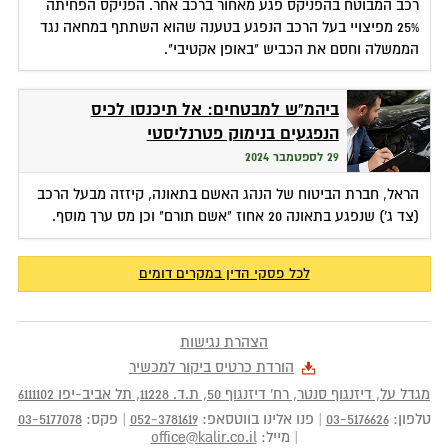
רכב המבוטח בהפניקס פגע מאחור ברכב אחר. הפניקס הפחיתה
25% מפיצויי בעל הרכב הנפגע בטענה שהוא השתתף במחאה נגד
הממשלה וחסם את הכביש "באופן אקטיבי".
ביהמ"ש למבטחים: אל תיכנסו לכיס
הנפגעים בנימוק פטרנליסטי
29 לספטמבר 2024
הראל, חברת הביטוח של הנהג האשם בתאונה, קיזזה מבעל הרכב
(צד ג') שנפגע בתאונה 20 אחוז "אשם תורם" וכן מס ערך מוסף.
לכל פסקי הדין במקרים דומים
הצהרת נגישות
הורדת כרטיס ביקור למכשיר
מגדל על, דיזנגוף סנטר, רח' דיזנגוף 50
, ת.ד.
11228
,
תל אביב-יפו
6111102
טלפון:
03-5176626
|
פנו אלינו בווטסאפ:
052-3781619
|
פקס:
03-5177078
|
מייל:
office@kalir.co.il