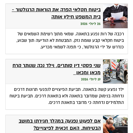
ביטוח חקלאי הפרה את הוראות הרגולטור -
בית המשפט חילץ אותה
26 ליולי 2026
רכבה של רות נפגע בתאונה. שמאי מתוך רשימת השמאים של
ביטוח חקלאי קבע שומת נזק. המבטחת לא הודיעה תוך שבוע,
כנדרש על ידי הרגולטור, כי תפנה לשמאי מכריע.
שני פסקי דין סותרים, וילד נכה שנותר קרח
מכאן ומכאן
19 ליולי 2026
ילד נפצע קשה בתאונה. תביעת הפיצויים לנפגעי תרונות דרכים
נדחתה בנימוק שמדובר בתאונה ולא בתאונת דרכים. תביעת ביטוח
התלמידים נדחתה כי מדובר בתאונת דרכים.
אם לפעוט נפגעה במהלך חגירתו במושב
הבטיחות. האם זכאית לפיצויים?