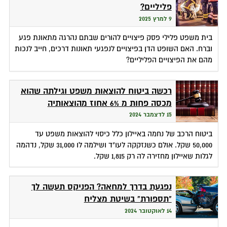
פליליים?
9 למרץ 2025
בית משפט פלילי פסק פיצויים להורים שבתם נהרגה מתאונת פגע
וברח. האם השופט הדן בפיצויים לנפגעי תאונות דרכים, חייב לנכות
מהם את הפיצויים הפליליים?
רכשה ביטוח להוצאות משפט וגילתה שהוא
מכסה פחות מ 6% אחוז מהוצאותיה
15 לדצמבר 2024
ביטוח הרכב של נחמה באיילון כלל כיסוי להוצאות משפט עד
50,000 שקל. אולם כשנזקקה לעו"ד ושילמה לו 31,000 שקל, נדהמה
לגלות שאיילון מחזירה לה רק 1,815 שקל.
נפגעת בדרך למחאה? הפניקס תעשה לך
"תספורת" בשיטת מצליח
14 לאוקטובר 2024