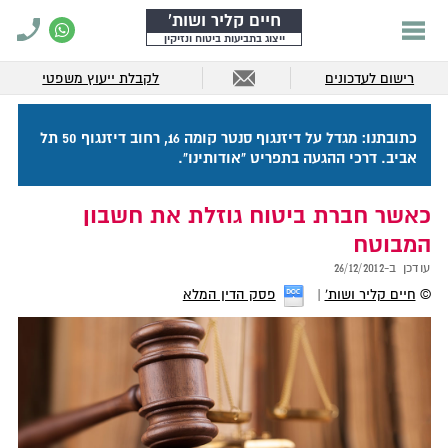
חיים קליר ושות'
ייצוג בתביעות ביטוח ונזיקין
רישום לעדכונים
לקבלת ייעוץ משפטי
כתובתנו: מגדל על דיזנגוף סנטר קומה 16, רחוב דיזנגוף 50 תל
אביב. דרכי ההגעה בתפריט "אודותינו".
כאשר חברת ביטוח גוזלת את חשבון
המבוטח
עודכן ב-
26/12/2012
©
חיים קליר ושות'
פסק הדין המלא