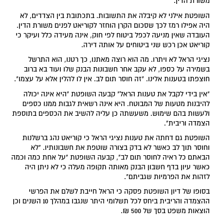
משורת הדין.
השופטת אילני לא קיבלה את התשובות. בתכתובת בין הצדדים, לא
היה אפילו רמז לכך שסכום הקרן הוחזר לקוריאט לפנים משורת הדין.
העובדה שאין מניעה לכפל ביטוח לפי חוק, אינה מעידה כלל ועיקר כי
קוריאט אכן רכש שני ביטוחים על אותה דירה.
נציגי הראל לא ויתרו. מה הוא רוצה מאתנו, כך רטנו, הוא התרשל
בשמירה על כספו, לא עקב אחר חשבונות הבנק שלו ועוד בא ברוב
חוצפתו בטענות אלינו. "זה חוסר תום לב. אין לו להלין אלא על עצמו".
"אין בידי לקבל את טענות הראל" קבעה השופטת "היא אינה יכולה
להיבנות מטעות של המבוטח. היא אינה רשאית לגבות ממנו כספים
ולעשות בהם שימוש. משעשתה כן עליה להשיב את הכספים בתוספת
הצמדה וריבית".
השופטת גם דחתה את טענות נציגי הראל כי קוריאט נהג ברשלנות
וחוסר תוך לב כאשר לא בדק בצורה שוטפת את חשבונותיו. "לא
הבאתם כל ראיה לחוסר תום לב", קבעה השופטת "על אחת כמה וכמה
כאשר עיון בדף חשבון הבנק מאותה תקופה מעלה כי לא ניתן היה
לזהות את הפרמיות שגביתם".
בסופו של דיון השופטת פסקה כי הראל חייבת לשלם את הפרשי
ההצמדה והריבית ביחס לכל תשלומי היתר שנגבו במהלך 10 השנים וכן
הוצאות משפט בסך של 500 ₪.