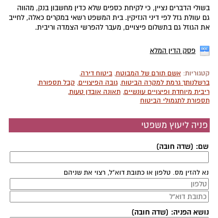
בשולי הדברים נציין, כי לקיחת כספים שלא כדין מחשבון בנק, מהווה
גם עוולת גזל לפי דיני הנזיקין. בית המשפט רשאי במקרים כאלה, לחייב
את הגוזל גם בתשלום פיצויים, מעבר להפרשי הצמדה וריבית.
פסק הדין המלא
קטגוריות:
אשם תורם של המבוטח
,
ביטוח דירה
,
ברשלנותך גרמת למקרה הביטוח
,
גובה הפיצויים
,
קבל תספורת
,
ריבית מיוחדת ופיצויים עונשיים
,
תאונה אובדן טעות
,
תספורת לתגמולי הביטוח
פניה ליעוץ משפטי
שם: (שדה חובה)
נא להזין מס. טלפון או כתובת דוא"ל, רצוי את שניהם
נושא הפניה: (שדה חובה)