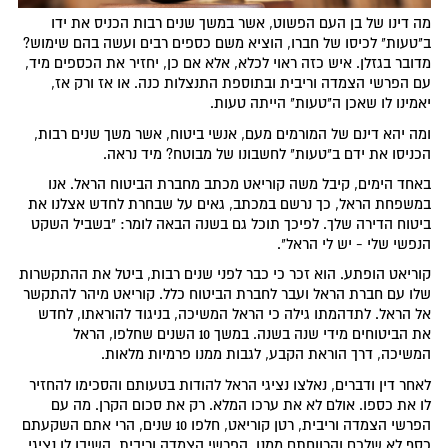
מה דינו של בן העם הפשוט, אשר במשך שנים רבות הכניס את ידו
ב"טעות" לכיסו של חברו, הוציא משם כספים רבים ועשה בהם שימוש?
מדובר בגזלן. איש כזה ראוי לכלא, אלא אם כן, יחזיר את הכספים מיד,
עם הפרשי הצמדה וריבית ובתוספת התנצלות כנה. או אז ורק אז,
יאמינו לו שאכן ה"טעות" הייתה טעות.
ומה יהא דינם של המורמים מעם, אנשי ביטוח, אשר משך שנים רבות,
הכניסו את ידם ב"טעות" לחשבונו של מבוטח? מיד נראה.
באחד הימים, קיבל משה קוריאט מכתב מחברת הביטוח הראל. אנו
במשפחת הראל, כך נרשם במכתב, גאים על שבחרת לחדש אצלנו את
ביטוח הדירה שלך. לפיכך תוכל גם בשנה הבאה לומר: "בשביל השקט
הנפשי שלי - יש לי הראל".
קוריאט הופתע. הוא זכר כי כבר לפני שנים רבות, ביטל את ההתקשרות
שלו עם חברת הראל ועבר לחברת הביטוח כלל. קוריאט מיהר להתקשר
אל הראל. לתדהמתו גילה כי הראל המשיכה, בניגוד להוראתו, לחדש
את הביטוחים מידי שנה בשנה. במשך 10 השנים שחלפו, הראל
המשיכה, דרך הוראת הקבע, לגבות ממנו פרמיות מלאות.
לאחר דין ודברים, נאלצו נציגי הראל להודות בטעותם והסכימו להחזיר
לו את כספו. אולם לא את ערכו המלא. רק את סכום הקרן. מה עם
הפרשי הצמדה וריבית, רטן קוריאט, חלפו 10 שנים, הרי אתם השקעתם
כסף לא שלכם והרווחתם ממנו. הפרשי הצמדה וריבית, השיבו לו נציגי