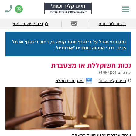
חיים קליר ושות'
ייצוג בתביעות ביטוח ונזיקין
רישום לעדכונים
לקבלת ייעוץ משפטי
כתובתנו: מגדל על דיזנגוף סנטר קומה 16, רחוב דיזנגוף 50 תל
אביב. דרכי ההגעה בתפריט "אודותינו".
נכות משוקללת או מצטברת
עודכן ב-
08/04/2003
©
חיים קליר ושות'
פסק הדין המלא
יצחק אלבחרי נפגע קשה בתאונה.