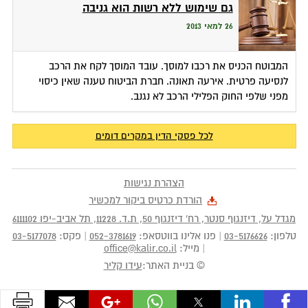
גם שימוש ללא רשות הוא גניבה
26 למאי 2013
המבוטח הכניס את רכבו למוסך. עובד המוסך לקח את הרכב
לנסיעה פרטית. אירעה תאונה. חברת הביטוח טענה שאין כיסוי
מפני שלפי החוק הפלילי הרכב לא נגנב.
לכל פסקי הדין במקרים דומים
הצהרת נגישות
הורדת כרטיס ביקור למכשיר
מגדל על, דיזנגוף סנטר, רח' דיזנגוף 50
, ת.ד.
11228
,
תל אביב-יפו
6111102
טלפון:
03-5176626
|
פנו אלינו בווטסאפ:
052-3781619
|
פקס:
03-5177078
|
מייל:
office@kalir.co.il
© בניית האתר:
עידו קליר