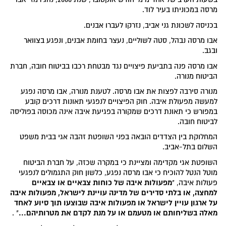
מרסה במכוניתו בעיר לוד.
בכניסה לשכונת גני אביב, נזרקו לעברו אבנים.
אבו מרסה נבהל, סטה לשוליים, נעצר בחומת אבנים, ונפגע בצוואר
ובגב.
אבו מרסה פנה בתביעת פיצויים נגד מבטחת רכבו בביטוח חובה, חברת
הביטוח מנורה.
מנורה סירבה לפצות את אבו מרסה. לטענת מנורה, אבו מרסה נפגע
למעשה מפעולת איבה. חוק הפיצויים לנפגעי תאונות דרכים קובע
במפורש כי תאונת דרכים שמקורה בפגיעת איבה אינה מכוסה בפוליסה
לביטוח חובה.
המחלוקת בין הצדדים הובאה בפני השופטת זהבה אגי בבית משפט
השלום בתל-אביב.
השופטת אגי מקדימה ומציינת כי במקרה שכזה, על חברת הביטוח
מוטל הנטל להוכיח כי אבו מרסה נפגע, כלשון חוק התגמולים לנפגעי
מפעולות איבה של כוחות צבאיים או צבאיים
פעולות איבה, "
למחצה, או בלתי סדירים של מדינה עויינת לישראל, מפעולות איבה
על ארגון עויין לישראל או מפעולות איבה שבוצעו תוך סיוע לאחד
מאלה בשליחותם או מטעמם או על מנת לקדם את מטרותיהם...
" .