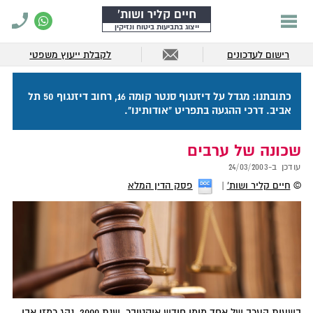
חיים קליר ושות'
ייצוג בתביעות ביטוח ונזיקין
רישום לעדכונים
לקבלת ייעוץ משפטי
כתובתנו: מגדל על דיזנגוף סנטר קומה 16, רחוב דיזנגוף 50 תל
אביב. דרכי ההגעה בתפריט "אודותינו".
שכונה של ערבים
עודכן ב-
24/03/2003
©
חיים קליר ושות'
פסק הדין המלא
בשעות הערב של אחד מימי חודש אוקטובר, שנת 2000, נהג רמזי אבו