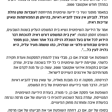
במהלך חודש אוקטובר 2000.
עובדות שהן נחלת
במאמר מוסגר נעיר כי ידיעה שיפוטית מתייחסת ל
הכלל. לגביהן אין צורך להביא ראיות, בהיותן מן המפורסמות שאינן
צריכות ראיה
.
אמר על הידיעה השיפוטית נשיא בית המשפט העליון בשנות השבעים,
"אין בית המשפט דורש ראיה להוכחת דבר
השופט זוסמן המנוח:
הידוע לכל אדם בעל השכלה רגילה בכל אתר ואתר, כגון מספר
הימים שבחודש פלוני או שגלויה, כמו ששמה מעיד עליה, היא
גלויה לעין כל..."
.
השופטת אגי סבורה אם כן, מבלי צורך להמתין למסקנות וועדת חקירה
כלשהי, שקיימת ידיעה שיפוטית כי כל ילד בשכונה ערבית, שזרק
אבנים בתקופת אירועי אוקטובר 2000, עשה כן על מנת לקדם את
מטרותיהם של אירגונים העויינים לישראל.
לגירסתה, מסקנה זו כה מובנת מאליה, עד שאין צורך להביא ראיות
לגביה. הדבר מצוי בידיעתו השיפוטית של בית המשפט.
השופטת אגי פסקה אם כן, כי מנורה, בעזרת הידיעה השיפוטית
המגוייסת, עמדה בנטל השכנוע להוכיח כי פגיעתו של אבו מרסה נגרמה
בפעולת איבה ומוחרגת מחוק הפיצויים.
בסופו של יום, אם כן, דחתה השופטת אגי את תביעתו של אבו מרסה.