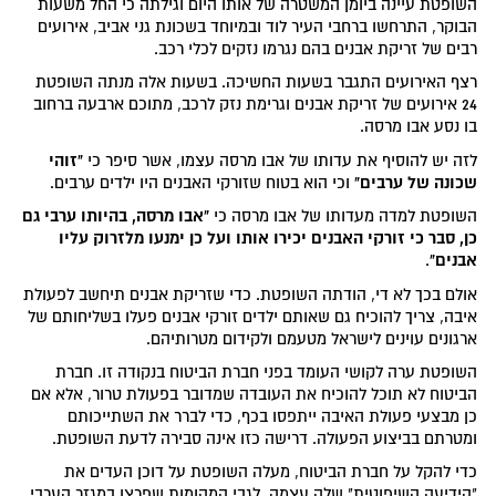
השופטת עיינה ביומן המשטרה של אותו היום וגילתה כי החל משעות
הבוקר, התרחשו ברחבי העיר לוד ובמיוחד בשכונת גני אביב, אירועים
רבים של זריקת אבנים בהם נגרמו נזקים לכלי רכב.
רצף האירועים התגבר בשעות החשיכה. בשעות אלה מנתה השופטת
24 אירועים של זריקת אבנים וגרימת נזק לרכב, מתוכם ארבעה ברחוב
בו נסע אבו מרסה.
"זוהי
לזה יש להוסיף את עדותו של אבו מרסה עצמו, אשר סיפר כי
שכונה של ערבים"
וכי הוא בטוח שזורקי האבנים היו ילדים ערבים.
"אבו מרסה, בהיותו ערבי גם
השופטת למדה מעדותו של אבו מרסה כי
כן, סבר כי זורקי האבנים יכירו אותו ועל כן ימנעו מלזרוק עליו
אבנים"
.
אולם בכך לא די, הודתה השופטת. כדי שזריקת אבנים תיחשב לפעולת
איבה, צריך להוכיח גם שאותם ילדים זורקי אבנים פעלו בשליחותם של
ארגונים עוינים לישראל מטעמם ולקידום מטרותיהם.
השופטת ערה לקושי העומד בפני חברת הביטוח בנקודה זו. חברת
הביטוח לא תוכל להוכיח את העובדה שמדובר בפעולת טרור, אלא אם
כן מבצעי פעולת האיבה ייתפסו בכף, כדי לברר את השתייכותם
ומטרתם בביצוע הפעולה. דרישה כזו אינה סבירה לדעת השופטת.
כדי להקל על חברת הביטוח, מעלה השופטת על דוכן העדים את
"הידיעה השיפוטית" שלה עצמה, לגבי המהומות שפרצו במגזר הערבי