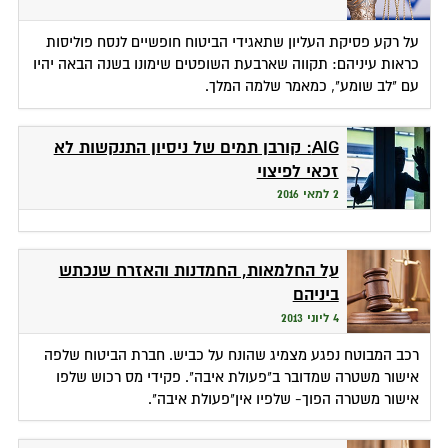
על רקע פסיקת העליון שתאגידי הביטוח חופשיים לנסח פוליסות
כראות עיניהם: תקווה שארבעת השופטים שימונו בשנה הבאה יהיו
עם "לב שומע", כמאמר שלמה המלך.
AIG: קורבן תמים של ניסיון התנקשות לא
זכאי לפיצוי
2 למאי 2016
על החלמאות, החמדנות והאזרח שנכתש
ביניהם
4 ליוני 2013
רכב המבוטח נפגע מצמיג שהונח על כביש. חברת הביטוח שלפה
אישור משטרה שמדובר ב"פעולת איבה". פקידי מס רכוש שלפו
אישור משטרה הפוך- שלפיו אין"פעולת איבה".