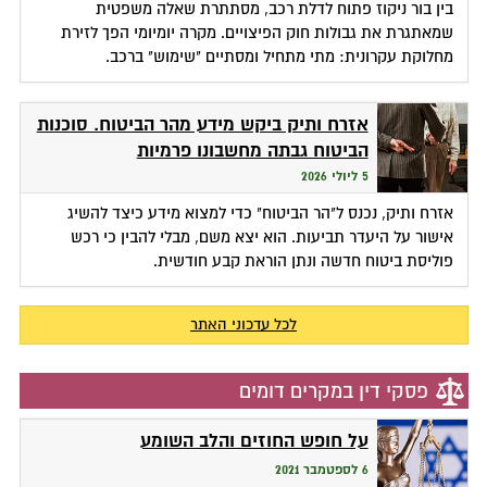
בין בור ניקוז פתוח לדלת רכב, מסתתרת שאלה משפטית
שמאתגרת את גבולות חוק הפיצויים. מקרה יומיומי הפך לזירת
מחלוקת עקרונית: מתי מתחיל ומסתיים "שימוש" ברכב.
אזרח ותיק ביקש מידע מהר הביטוח. סוכנות
הביטוח גבתה מחשבונו פרמיות
5 ליולי 2026
אזרח ותיק, נכנס ל"הר הביטוח" כדי למצוא מידע כיצד להשיג
אישור על היעדר תביעות. הוא יצא משם, מבלי להבין כי רכש
פוליסת ביטוח חדשה ונתן הוראת קבע חודשית.
לכל עדכוני האתר
פסקי דין במקרים דומים
על חופש החוזים והלב השומע
6 לספטמבר 2021