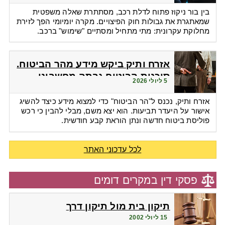
בין בור ניקוז פתוח לדלת רכב, מסתתרת שאלה משפטית
שמאתגרת את גבולות חוק הפיצויים. מקרה יומיומי הפך לזירת
מחלוקת עקרונית: מתי מתחיל ומסתיים "שימוש" ברכב.
אזרח ותיק ביקש מידע מהר הביטוח.
סוכנות הביטוח גבתה מחשבונו
5 ליולי 2026
פרמיות
אזרח ותיק, נכנס ל"הר הביטוח" כדי למצוא מידע כיצד להשיג
אישור על היעדר תביעות. הוא יצא משם, מבלי להבין כי רכש
פוליסת ביטוח חדשה ונתן הוראת קבע חודשית.
לכל עדכוני האתר
פסקי דין במקרים דומים
תיקון בית מול תיקון דרך
15 ליולי 2002