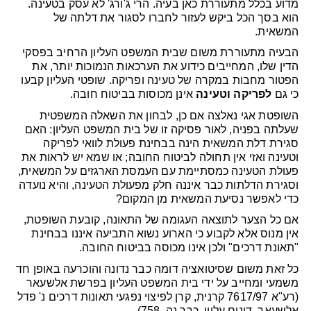
מדוע בכלל מתעוררת כאן בעיה. הרי ג'ורג' לא עסק בטעינה.
הוא בסך הכל ביקש לעזור לחברו לסגור את דלתה של
המשאית.
הבעיה מתעוררת משום שבית המשפט העליון הרחיב בפסקי
הדין שלו, המחייבים כידוע את הערכאות הנמוכות יותר, את
הפטור מחבות במקרה של טעינה ופריקה. שופטי העליון קבעו
כי גם
לפריקה וטעינה
אינן מכוסות בביטוח חובה.
השופטת אגי נאלצה אם כן, לבחון את השאלה המשפטית
שעלתה בפניה, לאור פסיקה זו של בית המשפט העליון: האם
סגירת דלת המשאית הינה בבחינת פעולת לוואי לפריקה
וטעינה ואזי אין תחולה לביטוח החובה; או שמא יש לראות את
פעולת הטעינה כמסתיימת עם העמסת הארגזים על המשאית,
וסגירת הדלתות כבר איננה חלק מפעולת הטעינה, והיא נועדה
כדי לאפשר נסיעת המשאית מן המקום?
אם כל הצער לתוצאה העגומה של התאונה, קובעת השופטת,
אין מנוס אלא לקבוע כי הארוע נשוא התביעה איננו בבחינת
"תאונת דרכים" ולכן אינו מכוסה בביטוח החובה.
כל זאת משום שסיטואציה דומה כבר נדונה והוכרעה באופן חד
משמעי ומחייב על ידי בית המשפט העליון בפרשת אלשעאר
(רע"א 7617/97 קרנית, קרן לפיצוי נפגעי תאונות דרכים נ' פדל
אלשעאר, דינים עליון, כרך נה, 758).