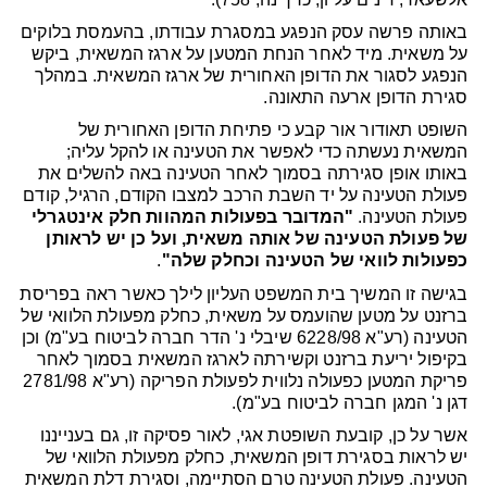
באותה פרשה עסק הנפגע במסגרת עבודתו, בהעמסת בלוקים
על משאית. מיד לאחר הנחת המטען על ארגז המשאית, ביקש
הנפגע לסגור את הדופן האחורית של ארגז המשאית. במהלך
סגירת הדופן ארעה התאונה.
השופט תאודור אור קבע כי פתיחת הדופן האחורית של
המשאית נעשתה כדי לאפשר את הטעינה או להקל עליה;
באותו אופן סגירתה בסמוך לאחר הטעינה באה להשלים את
פעולת הטעינה על יד השבת הרכב למצבו הקודם, הרגיל, קודם
פעולת הטעינה.
"המדובר בפעולות המהוות חלק אינטגרלי
של פעולת הטעינה של אותה משאית, ועל כן יש לראותן
כפעולות לוואי של הטעינה וכחלק שלה"
.
בגישה זו המשיך בית המשפט העליון לילך כאשר ראה בפריסת
ברזנט על מטען שהועמס על משאית, כחלק מפעולת הלוואי של
הטעינה (רע"א 6228/98 שיבלי נ' הדר חברה לביטוח בע"מ) וכן
בקיפול יריעת ברזנט וקשירתה לארגז המשאית בסמוך לאחר
פריקת המטען כפעולה נלווית לפעולת הפריקה (רע"א 2781/98
דגן נ' המגן חברה לביטוח בע"מ).
אשר על כן, קובעת השופטת אגי, לאור פסיקה זו, גם בענייננו
יש לראות בסגירת דופן המשאית, כחלק מפעולת הלוואי של
הטעינה. פעולת הטעינה טרם הסתיימה, וסגירת דלת המשאית