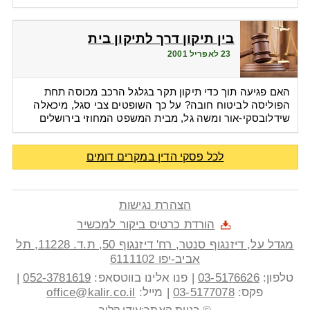
בין תיקון דרך לתיקון בית
23 לאפריל 2001
האם פגיעה תוך כדי תיקון תקר בגלגל הרכב מכוסה תחת
הפוליסה לביטוח חובה? על כך השופטים צבי סגל, מיכאלה
שידלובסקי-אור ומשה גל, מבית המשפט המחוזי בירושלים
לכל פסקי הדין במקרים דומים
הצהרת נגישות
הורדת כרטיס ביקור למכשיר
מגדל על, דיזנגוף סנטר, רח' דיזנגוף 50
, ת.ד.
11228
,
תל
אביב-יפו
6111102
טלפון:
03-5176626
|
פנו אלינו בווטסאפ:
052-3781619
|
פקס:
03-5177078
|
מייל:
office@kalir.co.il