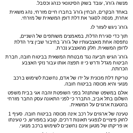
מנשה ג'ורג', עובד בשוק הסיטונאי כנהג וכסבל.
באחד הבקרים, הבחין ג'ורג' בחברו חיים מזרחי, נהג משאית
אחרת, מנסה לסגור את דלת דופן המשאית של מזרחי.
ג'ורג' ניגש לעזור לו.
תוך כדי סגירת הדלת, במאמצים משותפים של השניים,
נתפסה אחת מאצבעותיו של ג'ורג' בחיבור שבין ציר הדלת
לדופן המשאית. חלק מהאצבע נכרת.
ג'ורג' הגיש תביעה נגד מבטחת המשאית בביטוח חובה, חברת
הביטוח מגדל ודרש כי זו תפצה אותו עבור נזקי האצבע
הכרותה.
טריקת דלת מכונית על ידו של אדם, נחשבת לשימוש ברכב
מנועי והיא מכוסה בביטוח חובה.
אולם במשפט שהתנהל בפני השופטת זהבה אגי בבית משפט
השלום בתל אביב, התברר כי לפני התאונה עסק החבר מזרחי
בהטענת ארגזים על המשאית.
טעינה של ארגזים על רכב אינה מכוסה בביטוח חובה. סעיף 1
לחוק פיצויים לנפגעי תאונות דרכים, קובע במפורש, כי טעינתו
או פריקתו של מטען אינם נחשבים לשימוש ברכב מנועי.