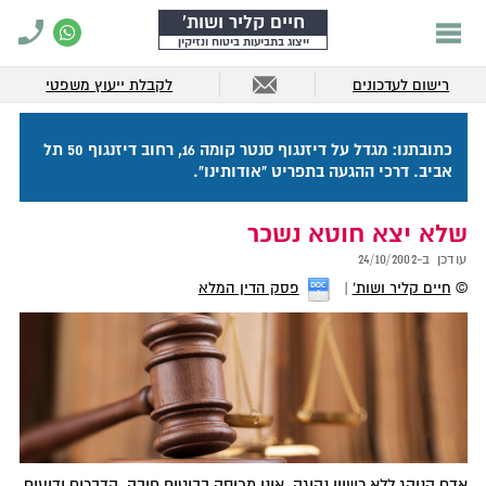
חיים קליר ושות'
ייצוג בתביעות ביטוח ונזיקין
רישום לעדכונים
לקבלת ייעוץ משפטי
כתובתנו: מגדל על דיזנגוף סנטר קומה 16, רחוב דיזנגוף 50 תל
אביב. דרכי ההגעה בתפריט "אודותינו".
שלא יצא חוטא נשכר
עודכן ב-
24/10/2002
©
חיים קליר ושות'
פסק הדין המלא
אדם הנוהג ללא רשיון נהיגה, אינו מכוסה בביטוח חובה. הדברים ידועים.