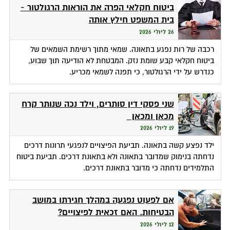
ביטוח חקלאי הפרה את הוראות הרגולטור -
בית המשפט חילץ אותה
26 ליולי 2026
רכבה של רות נפגע בתאונה. שמאי מתוך רשימת השמאים של
ביטוח חקלאי קבע שומת נזק. המבטחת לא הודיעה תוך שבוע,
כנדרש על ידי הרגולטור, כי תפנה לשמאי מכריע.
שני פסקי דין סותרים, וילד נכה שנותר קרח
מכאן ומכאן
19 ליולי 2026
ילד נפצע קשה בתאונה. תביעת הפיצויים לנפגעי תרונות דרכים
נדחתה בנימוק שמדובר בתאונה ולא בתאונת דרכים. תביעת ביטוח
התלמידים נדחתה כי מדובר בתאונת דרכים.
אם לפעוט נפגעה במהלך חגירתו במושב
הבטיחות. האם זכאית לפיצויים?
12 ליולי 2026