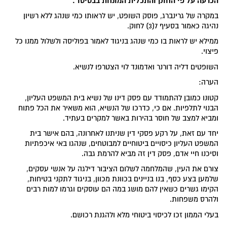
הכרעה על פי החוק והתכלית המונחת בבסיסו".
במקרה של גרינברג, פוסק השופט, יש לראותו כמי שנהג ללא רשיון
נהיגה כאמור בסעיף 7(3) לחוק.
ממילא יש לראות בו כמי שנהג בניגוד לאמור בפוליסה ולשלול ממנו כל
פיצוי.
השופטים דליה דורנר ואדמונד לוי הצטרפו לנשיא.
הערה:
קטונו כמובן להתמודד עם פסק דינו של נשיא בית המשפט העליון,
הבנוי לתלפיות. אם כי, כדרכו של הנשיא, הוא משאיר את הכל פתוח
ומביא למצב של חוסר בהירות באשר למקרים בעתיד.
יחד עם זאת, על רקע פסקי דין שניתנו לאחרונה, בהם אישר בית
המשפט העליון כיסויים ביטוחיים למבוטחים, שנהגו באי איכפתיות
וסיכנו חיי אדם, פסק דין זה מביא להרמת גבה.
צורם את העין, שהמלחמה לשלום הציבור דילגה על אנשי עסקים,
שלמען בצע כסף, בנו בניינים בכוונת מכוון, בניגוד לתקני בטיחות,
הקימו גשרים כשאין להם מושג במה הם עוסקים וגרמו למות רבים
ולהרס משפחות.
בעלי הממון זכו לכיסוי ביטוחי מלא ולהגנת רכושם.