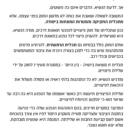
אך, לדעת הנשיא, הדברים אינם כה פשוטים.
התשובה לשאלה שואבת את כוחה לא מלשון החוק בפני עצמה, אלא
מתכלית החקיקה והמטרות המונחות ביסודה.
נכון שתכליתו של חוק פיצויים לנפגעי תאונות דרכים, מודה הנשיא,
היא סוציאלית. להעניק פיצוי לכל נפגע בתאונת דרכים.
תכלית הרתעתית
אולם החוק כולל בבסיסו גם
. להרתיע פרטים
מהתנהגות שיש בה כדי לסכן בצורה ניכרת את ציבור המשתמשים
בכבישים ובכלי רכב.
תכלית זו מוצאת ביטויה - בין היתר - במסגרת סעיף ‎7 לחוק על ידי
שלילת פיצויים.
ומדגיש הנשיא: לא כל התנהגות בלתי ראויה או פסולה תשלול את
הזכאות לפיצויים.
שלילת הפיצויים תיעשה רק כאשר אשמתו של הנפגע היא כה רבה עד
שראוי הוא כי יופקעו זכויותיו לפיצויים.
המדובר במקרים חריגים, בהם התנהגות הנפגע עולה כדי פגיעה
בתקנת הציבור ומצדיקה סטייה מעקרון היסוד לפיו אין צורך בהוכחת
אשם לשם קביעת החבות או שלילתה. המגמה היא עונשית מובהקת,
שלא יצא חוטא נשכר.