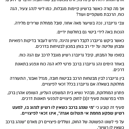
אך מה קורה כאשר ברשיון קיימות מגבלות, כמו ליווי לנהג צעיר, הגה
כוח, הרכבת משקפיים ועוד?
צבי גרינברג, נכה בשיעור מאה אחוז, סובל ממחלת שרירים מלידה.
הנכות באה לידי ביטוי גם בחולשת ידיים.
כאשר ביקש גרינברג לקבל רשיון נהיגה, נדרש לעבור בדיקות רפואיות
ומבחן שליטה על ידי רב בוחן במכון לבטיחות בדרכים.
בסופו של המבחן, קיבל גרינברג רשיון מוגבל לרכב עם הגה כוח.
באחד הימים נהג גרינברג ברכב פרטי ללא הגה כוח ונפגע בתאונת
דרכים.
בין גרינברג לבין מבטחות הרכב בביטוח חובה, מגדל ואבנר, התעוררה
מחלוקת בשאלה אם גרינברג בכלל זכאי לפיצויים.
פתרון המחלוקת, מבהיר נשיא בית המשפט העליון, השופט אהרן ברק,
תלוי בפרשנות סעיף 7(3) לחוק פיצויים לנפגעי תאונות דרכים.
"מי שנהג ברכב כשאין לו רשיון לנהוג בו, למעט
סעיף זה קובע כי
רשיון שפקע מחמת אי תשלום אגרה", אינו זכאי לפיצויים.
על פי לשונו הפשוטה של החוק, נשללים פיצויים רק מאדם "שנהג ברכב
כשאין לו רשיון".