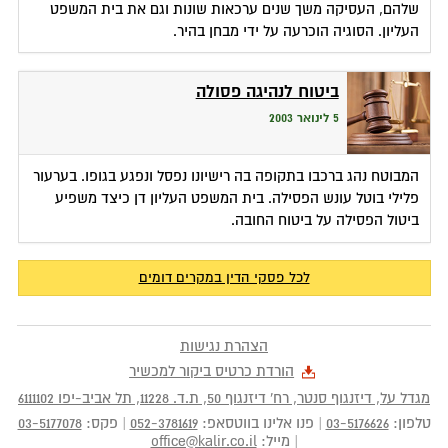
שלהם, העסיקה משך שנים ערכאות שונות וגם את בית המשפט
העליון. הסוגיה הוכרעה על ידי מבחן בהיר.
ביטוח לנהיגה פסולה
5 לינואר 2003
המבוטח נהג ברכבו בתקופה בה רישיונו נפסל ונפגע בגופו. בערעור
פלילי בוטל עונש הפסילה. בית המשפט העליון דן כיצד משפיע
ביטול הפסילה על ביטוח החובה.
לכל פסקי הדין במקרים דומים
הצהרת נגישות
הורדת כרטיס ביקור למכשיר
מגדל על, דיזנגוף סנטר, רח' דיזנגוף 50
, ת.ד.
11228
,
תל אביב-יפו
6111102
טלפון:
03-5176626
|
פנו אלינו בווטסאפ:
052-3781619
|
פקס:
03-5177078
|
מייל:
office@kalir.co.il