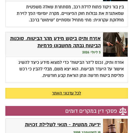
בין בור ניקוז פתוח לדלת רכב, מסתתרת שאלה משפטית
שמאתגרת את גבולות חוק הפיצויים. מקרה יומיומי הפך לזירת
מחלוקת עקרונית: מתי מתחיל ומסתיים "שימוש" ברכב.
אזרח ותיק ביקש מידע מהר הביטוח. סוכנות
הביטוח גבתה מחשבונו פרמיות
5 ליולי 2026
אזרח ותיק, נכנס ל"הר הביטוח" כדי למצוא מידע כיצד להשיג
אישור על היעדר תביעות. הוא יצא משם, מבלי להבין כי רכש
פוליסת ביטוח חדשה ונתן הוראת קבע חודשית.
לכל עדכוני האתר
פסקי דין במקרים דומים
ידיעה ממשית - תנאי לשלילת זכויות
18 לספטמבר 2008