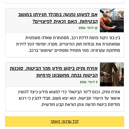
אם לפעוט נפגעה במהלך חגירתו במושב
הבטיחות. האם זכאית לפיצויים?
12 ליולי 2026
בין בור ניקוז פתוח לדלת רכב, מסתתרת שאלה משפטית
שמאתגרת את גבולות חוק הפיצויים. מקרה יומיומי הפך לזירת
מחלוקת עקרונית: מתי מתחיל ומסתיים "שימוש" ברכב.
אזרח ותיק ביקש מידע מהר הביטוח. סוכנות
הביטוח גבתה מחשבונו פרמיות
5 ליולי 2026
אזרח ותיק, נכנס ל"הר הביטוח" כדי למצוא מידע כיצד להשיג
אישור על היעדר תביעות. הוא יצא משם, מבלי להבין כי רכש
פוליסת ביטוח חדשה ונתן הוראת קבע חודשית.
לכל עדכוני האתר