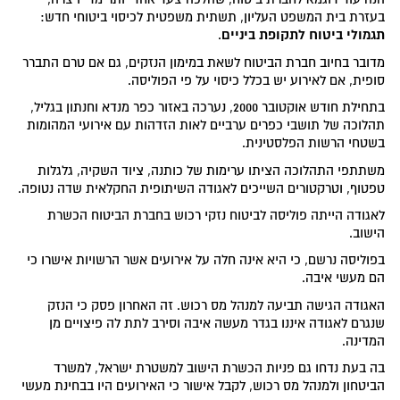
בעזרת בית המשפט העליון, תשתית משפטית לכיסוי ביטוחי חדש:
תגמולי ביטוח לתקופת ביניים
.
מדובר בחיוב חברת הביטוח לשאת במימון הנזקים, גם אם טרם התברר
סופית, אם לאירוע יש בכלל כיסוי על פי הפוליסה.
בתחילת חודש אוקטובר 2000, נערכה באזור כפר מנדא וחנתון בגליל,
תהלוכה של תושבי כפרים ערביים לאות הזדהות עם אירועי המהומות
בשטחי הרשות הפלסטינית.
משתתפי התהלוכה הציתו ערימות של כותנה, ציוד השקיה, גלגלות
טפטוף, וטרקטורים השייכים לאגודה השיתופית החקלאית שדה נטופה.
לאגודה הייתה פוליסה לביטוח נזקי רכוש בחברת הביטוח הכשרת
הישוב.
בפוליסה נרשם, כי היא אינה חלה על אירועים אשר הרשויות אישרו כי
הם מעשי איבה.
האגודה הגישה תביעה למנהל מס רכוש. זה האחרון פסק כי הנזק
שנגרם לאגודה איננו בגדר מעשה איבה וסירב לתת לה פיצויים מן
המדינה.
בה בעת נדחו גם פניות הכשרת הישוב למשטרת ישראל, למשרד
הביטחון ולמנהל מס רכוש, לקבל אישור כי האירועים היו בבחינת מעשי