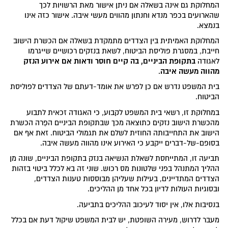
המחלוקת גם אינה בשאלה אם ניתן אישור מאת הרשויות לכך
שהארועים בכפר מנדא וחנתון מהווים מעשי איבה. אישור כזה אינו
בנמצא.
המחלוקת האמיתית בין הצדדים מתמקדת בשאלה אם הכשרת הישוב
חייבת, במסגרת פוליסת הביטוח, לשאת בנזקים רכושיים שייגרמו
בתקופת הביניים, בה קיים חוסר ודאות אם אירוע הנזק
לאגודה
מהווה מעשה איבה
.
בית המשפט נדרש אם כן לפרש את אומד-דעתם של הצדדים לפוליסת
הביטוח.
במחלוקת זו, רשאי בית המשפט לקבוע, כי האגודה זכאית לתבוע
מהכשרת הישוב נזקים כתוצאה מכך שבתקופת הביניים הפֵרה הכשרת
הישוב את התחייבותה החוזית לשלם את תגמולי הביטוח. זאת אף אם
בסופם-של-דברים ייקבע כי האירוע אינו מהווה מעשה איבה.
תביעה זו, המתייחסת לשאלת הנשיאה בנזק בתקופת הביניים, שונה מן
ההליך המתנהל בפני שלטונות מס רכוש. שוני זה בא לכלל ביטוי בזהות
הצדדים המתדיינים, בעילות שעליהן מבוססות טענות הצדדים,
ובסוגיות העולות לדיון בכל אחד מן ההליכים.
בנסיבות אלו, אין יסוד לעיכוב ההליכים בתביעה.
מעבר לדרוש, מעירה השופטת, יש לבית המשפט שיקול דעת אם בכלל