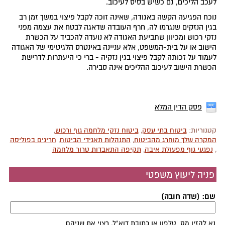
לעכב הליכים, גם כשיש בסיס לעיכוב.
נוכח הפגיעה הקשה באגודה, שאינה זוכה לקבל פיצוי במשך זמן רב
בגין הנזקים שנגרמו לה, חרף העובדה שדאגה לבטח את עצמה מפני
נזקי רכוש ומכיוון שתביעת האגודה לא נועדה להכביד על הכשרת
הישוב או על בית-המשפט, אלא עניינה באינטרס הלגיטימי של האגודה
לעמוד על זכותה לקבל פיצוי בגין נזקיה - ברי כי היעתרות לדרישת
הכשרת הישוב לעיכוב ההליכים אינה סבירה.
פסק הדין המלא
קטגוריות:
ביטוח בתי עסק
,
ביטוח נזקי מלחמה גוף ורכוש
,
המקרה שלך מוחרג מהביטוח
,
התנהלות תאגידי הביטוח
,
חריגים בפוליסה
,
נפגעי גוף מפעולת איבה
,
תקיפה התאבדות טרור מלחמה
פניה ליעוץ משפטי
שם: (שדה חובה)
נא להזין מס. טלפון או כתובת דוא"ל, רצוי את שניהם