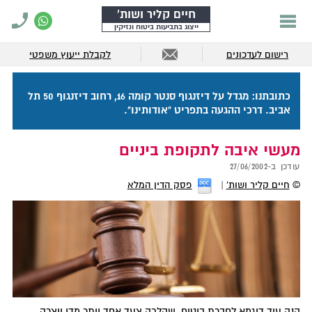
חיים קליר ושות'
ייצוג בתביעות ביטוח ונזיקין
רישום לעדכונים
לקבלת ייעוץ משפטי
כתובתנו: מגדל על דיזנגוף סנטר קומה 16, רחוב דיזנגוף 50 תל
אביב. דרכי ההגעה בתפריט "אודותינו".
מעשי איבה לתקופת ביניים
עודכן ב-
27/06/2002
©
חיים קליר ושות'
פסק הדין המלא
הנה עוד דוגמא לחברת ביטוח, שהלכה צעד אחד יותר מדי ויצרה,