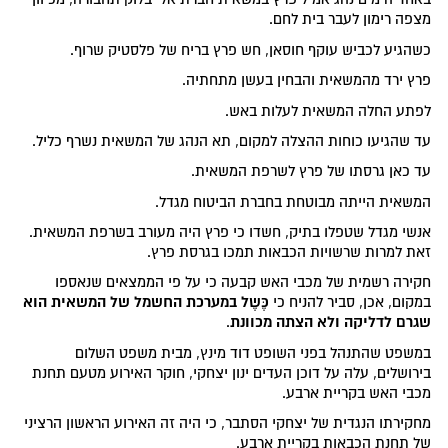
מצפה רימון לעבר בית לחם.
כשהגיע לכביש עוקף חוסאן, חש פרץ בריח של פלסטיק שרוף.
פרץ ירד מהמשאית והבחין בעשן מתחתיה.
לפתע החלה המשאית לעלות באש.
עד שהגיעו כוחות ההצלה למקום, תא הנהג של המשאית נשרף כליל.
עד כאן גרסתו של פרץ לשרפת המשאית.
המשאית הייתה מבוטחת בחברת הביטוח מגדל.
אנשי מגדל שטפלו בתיק, חשדו כי פרץ היה מעורב בשרפת המשאית.
זאת למרות שרשויות הכבאות תמכו בגרסת פרץ.
חקירה רשמית של מכבי האש קבעה כי על פי הממצאים שנאספו
כֶּשֶל במערכת החשמל של המשאית הוא
במקום, אכן, סביר להניח כי
שגרם לדליקה ולא הצתה מכוונת
.
במשפט שהתנהל בפני השופט דוד מינץ, מבית משפט השלום
בירושלים, עלה על דוכן העדים ינון יצחקי, חוקר האירוע מטעם תחנת
מכבי האש בקריית ארבע.
מחקירתו הנגדית של יצחקי הסתבר, כי היה זה האירוע הראשון הרציני
של תחנת הכבאות בקריית ארבע.