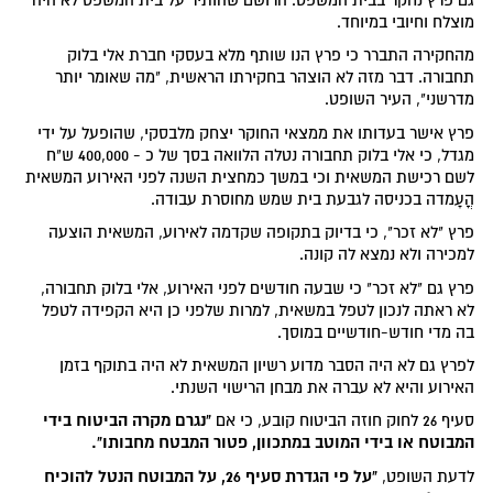
מוצלח וחיובי במיוחד.
מהחקירה התברר כי פרץ הנו שותף מלא בעסקי חברת אלי בלוק
תחבורה. דבר מזה לא הוצהר בחקירתו הראשית, "מה שאומר יותר
מדרשני", העיר השופט.
פרץ אישר בעדותו את ממצאי החוקר יצחק מלבסקי, שהופעל על ידי
מגדל, כי אלי בלוק תחבורה נטלה הלוואה בסך של כ - 400,000 ש"ח
לשם רכישת המשאית וכי במשך כמחצית השנה לפני האירוע המשאית
הֳעָמדה בכניסה לגבעת בית שמש מחוסרת עבודה.
פרץ "לא זכר", כי בדיוק בתקופה שקדמה לאירוע, המשאית הוצעה
למכירה ולא נמצא לה קונה.
פרץ גם "לא זכר" כי שבעה חודשים לפני האירוע, אלי בלוק תחבורה,
לא ראתה לנכון לטפל במשאית, למרות שלפני כן היא הקפידה לטפל
בה מדי חודש-חודשיים במוסך.
לפרץ גם לא היה הסבר מדוע רשיון המשאית לא היה בתוקף בזמן
האירוע והיא לא עברה את מבחן הרישוי השנתי.
"נגרם מקרה הביטוח בידי
סעיף 26 לחוק חוזה הביטוח קובע, כי אם
המבוטח או בידי המוטב במתכוון, פטור המבטח מחבותו".
"על פי הגדרת סעיף 26, על המבוטח הנטל להוכיח
לדעת השופט,