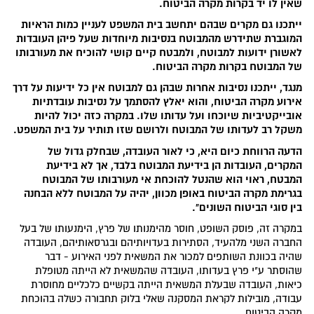
שאין לו יד בקרות מקרה הביטוח.
ייתכנו גם מקרים שבהם יתחשב בית המשפט לעניין כמות הראיות
המוגברת שתידרש מהמבוטח בנסיבות מיוחדות שעל פיהן העובדות
לאשורן ידועות למבוטח, ולמבטח קיים קושי להוכיח את מעורבותו
של המבוטח בקרות מקרה הביטוח.
מנגד, ייתכנו נסיבות אחרות שבהן גם למבוטח אין כל ידיעות על דרך
אירוע מקרה הביטוח, והוא יאלץ להסתמך על נסיבות עובדתיות
אובייקטיביות שיוכחו ועל עדותו שלו. במקרה כזה יכול להיות
משקל רב לעדותו של המבוטח ולרושם שזו תותיר על בית המשפט.
הדעה הרווחת כיום היא, כי לאור העובדה, שבחלק גדול של
המקרים, העובדות הן בידיעת המבוטח בלבד, אך לא בידיעת
המבטח, ראוי הוא שהנטל להוכחת אי מעורבותו של המבוטח
בגרימת מקרה הביטוח באופן מכוון, יהיה על המבוטח ללא הבחנה
בין סוגי הביטוח השונים".
במקרה זה, פוסק השופט, חוסר מהימנותו של פרץ, הימנעותו של בעל
החברה השני מלהעיד, הסתירות בעדויותיהם ובגרסאותיהם, העובדה
שהיה בכוונת השותפים למכור את המשאית לפני האירוע - דבר
שהוסתר ע"י פרץ בעדותו, העובדה שהמשאית לא הייתה מטופלת
כיאות, העובדה שבעלת המשאית הייתה בקשיים כלכליים מחוסרת
עבודה, מובילות לקראת המסקנה שאלי בלוק תחבורה כשלה בהוכחת
מקרה הביטוח.