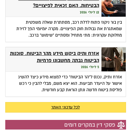
הבטיחות. האם זכאית לפיצויים?
12 ליולי 2026
בין בור ניקוז פתוח לדלת רכב, מסתתרת שאלה משפטית
שמאתגרת את גבולות חוק הפיצויים. מקרה יומיומי הפך לזירת
מחלוקת עקרונית: מתי מתחיל ומסתיים "שימוש" ברכב.
אזרח ותיק ביקש מידע מהר הביטוח. סוכנות
הביטוח גבתה מחשבונו פרמיות
5 ליולי 2026
אזרח ותיק, נכנס ל"הר הביטוח" כדי למצוא מידע כיצד להשיג
אישור על היעדר תביעות. הוא יצא משם, מבלי להבין כי רכש
פוליסת ביטוח חדשה ונתן הוראת קבע חודשית.
לכל עדכוני האתר
פסקי דין במקרים דומים