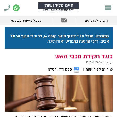
חיים קליר ושות'
ייצוג בתביעות ביטוח ונזיקין
רישום לעדכונים
לקבלת ייעוץ משפטי
כתובתנו: מגדל על דיזנגוף סנטר קומה 16, רחוב דיזנגוף 50 תל
אביב. דרכי ההגעה בתפריט "אודותינו".
כנגד חקירת מכבי האש
עודכן ב-
28/04/2002
©
חיים קליר ושות'
פסק הדין המלא
באחד הימים נהג אמיל פרץ במשאית חברת אלי בלוק תחבורה, מכיוון