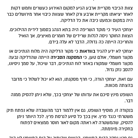
צוות הכיבוי מקריית ארבע הגיע למקום האירוע כעשרים וחמש דקות
לאחר יציאתו מקריית ארבע ורק לאחר שצוות כיבוי אחר מירושלים כבר
היה במקום וכמעט כיבה את כל הדליקה.
יצחקי העיד כי מוקד השריפה היה בתא הנהג בסמוך לידית ההילוכים.
הצוות החוקר ניסה לגלות שרידים של חומרים מאיצים, אך הואיל
והחריכה הייתה כה גדולה, הדבר לא עלה בידם.
בוודאות
יצחקי לא ידע להגיד
כי מקור הדליקה היה מלוח הנתיכים או
המסקנה הסבירה
מקצר חשמלי, אולם טען, כי
הייתה שהדליקה נבעה
מקצר חשמלי שמקורו באזור לוח הנתיכים, דבר שיכול, על סמך ניסיונו,
להסב נזק גדול.
עם זאת, יצחקי הודה, כי חרף מסקנתו, הוא לא יכול לשלול כי מדובר
בהצתה מכוונת.
השופט מינץ סיכם את עדותו של יצחקי בכך, שלא ניתן להסיק ממנה
דבר.
בנקודה זו, מוסיף השופט, גם אין ללמוד דבר מהעובדה שלא נפתח תיק
משטרתי כנגד פרץ. אין בכך כל סיוע לגרסת פרץ. לכל היותר ניתן
להסיק, שהמשטרה לא ראתה מקום לאור חוסר ממצאים לפתוח
בחקירה מיוזמתה.
גם פרץ נחקר בבית המשפט. הרושם שהותיר על בית המשפט לא היה