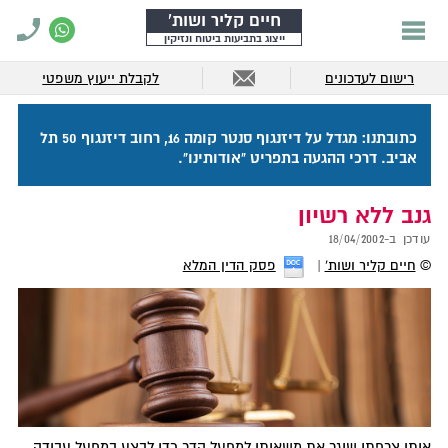
חיים קליר ושות'
ייצוג בתביעות ביטוח ונזיקין
רישום לעדכונים
לקבלת ייעוץ משפטי
כתובתנו: מגדל על דיזנגוף סנטר קומה 16, רחוב דיזנגוף 50 תל
אביב. דרכי ההגעה בתפריט "אודותינו".
גנב ללא רשיון
עודכן ב-
18/04/2002
©
חיים קליר ושות'
פסק הדין המלא
איתן צרפתי שיגר את משאיתו למפעל הדר כדי לבצע במפעל עבודה