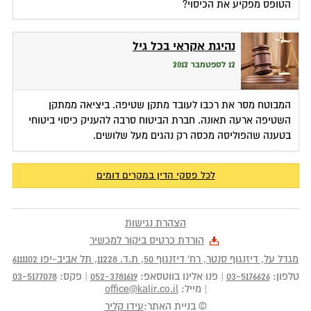
הטופס מפקיע את הכיסוי?
נהיגת אקראי בכל גיל
12 לספטמבר 2012
המבוטח מסר את רכבו לעובד מתקן שטיפה. ביציאה ממתקן
השטיפה ארעה תאונה. חברת הביטוח סרבה להעניק כיסוי ביטוחי
בטענה שהפוליסה מכסה רק נהגים מעל שלושים.
לכל פסקי הדין במקרים דומים
הצהרת נגישות
הורדת כרטיס ביקור למכשיר
מגדל על, דיזנגוף סנטר, רח' דיזנגוף 50
, ת.ד.
11228
,
תל אביב-יפו
6111102
טלפון:
03-5176626
|
פנו אלינו בווטסאפ:
052-3781619
|
פקס:
03-5177078
|
מייל:
office@kalir.co.il
© בניית האתר:
עידו קליר