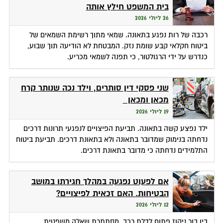
בית המשפט חילץ אותה
26 ליולי 2026
רכבה של רות נפגע בתאונה. שמאי מתוך רשימת השמאים של
ביטוח חקלאי קבע שומת נזק. המבטחת לא הודיעה תוך שבוע,
כנדרש על ידי הרגולטור, כי תפנה לשמאי מכריע.
שני פסקי דין סותרים, וילד נכה שנותר קרח
מכאן ומכאן
19 ליולי 2026
ילד נפצע קשה בתאונה. תביעת הפיצויים לנפגעי תרונות דרכים
נדחתה בנימוק שמדובר בתאונה ולא בתאונת דרכים. תביעת ביטוח
התלמידים נדחתה כי מדובר בתאונת דרכים.
אם לפעוט נפגעה במהלך חגירתו במושב
הבטיחות. האם זכאית לפיצויים?
12 ליולי 2026
בין בור ניקוז פתוח לדלת רכב, מסתתרת שאלה משפטית