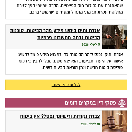
שמאתגרת את גבולות חוק הפיצויים. מקרה יומיומי הפך לזירת
מחלוקת עקרונית: מתי מתחיל ומסתיים "שימוש" ברכב.
אזרח ותיק ביקש מידע מהר הביטוח. סוכנות
הביטוח גבתה מחשבונו פרמיות
5 ליולי 2026
אזרח ותיק, נכנס ל"הר הביטוח" כדי למצוא מידע כיצד להשיג
אישור על היעדר תביעות. הוא יצא משם, מבלי להבין כי רכש
פוליסת ביטוח חדשה ונתן הוראת קבע חודשית.
לכל עדכוני האתר
פסקי דין במקרים דומים
צברת נקודות ורישיונך נפסל? אין ביטוח
18 ליולי 2013