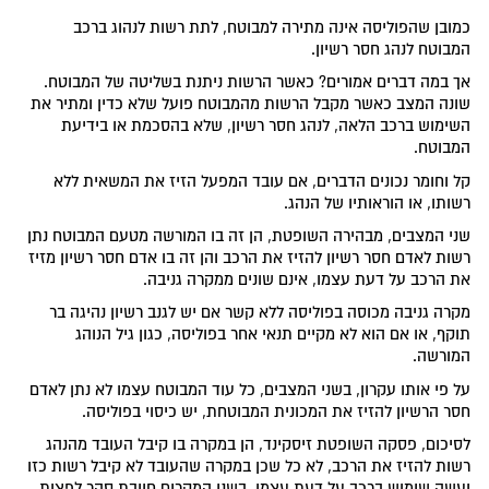
כמובן שהפוליסה אינה מתירה למבוטח, לתת רשות לנהוג ברכב
המבוטח לנהג חסר רשיון.
אך במה דברים אמורים? כאשר הרשות ניתנת בשליטה של המבוטח.
שונה המצב כאשר מקבל הרשות מהמבוטח פועל שלא כדין ומתיר את
השימוש ברכב הלאה, לנהג חסר רשיון, שלא בהסכמת או בידיעת
המבוטח.
קל וחומר נכונים הדברים, אם עובד המפעל הזיז את המשאית ללא
רשותו, או הוראותיו של הנהג.
שני המצבים, מבהירה השופטת, הן זה בו המורשה מטעם המבוטח נתן
רשות לאדם חסר רשיון להזיז את הרכב והן זה בו אדם חסר רשיון מזיז
את הרכב על דעת עצמו, אינם שונים ממקרה גניבה.
מקרה גניבה מכוסה בפוליסה ללא קשר אם יש לגנב רשיון נהיגה בר
תוקף, או אם הוא לא מקיים תנאי אחר בפוליסה, כגון גיל הנוהג
המורשה.
על פי אותו עקרון, בשני המצבים, כל עוד המבוטח עצמו לא נתן לאדם
חסר הרשיון להזיז את המכונית המבוטחת, יש כיסוי בפוליסה.
לסיכום, פסקה השופטת זיסקינד, הן במקרה בו קיבל העובד מהנהג
רשות להזיז את הרכב, לא כל שכן במקרה שהעובד לא קיבל רשות כזו
ועשה שימוש ברכב על דעת עצמו, בשני המקרים חייבת סהר לפצות