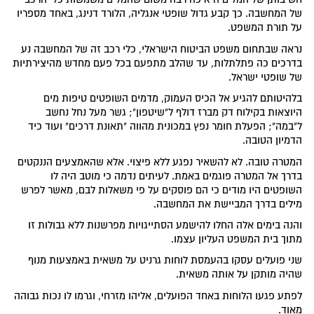
של המחשבה. כך קבע גדול שופטי אנגליה, הלורד דנינג, באחד מספריו
על תורת המשפט.
נראה שבתחום משפט הביטוח הישראלי, כלי רכב זה של המחשבה נע
בדרכים כה פתלתלות, עד שהלב מתפעם בכל פעם מחדש מהיצירתיות
של שופטי ישראל.
בלהיטותם להגיע אל הכיס העמוק, מדמים השופטים טיפות מים
היוצאות בקילוח דק מברז דולף ל"שיטפון"; גשר מעל נחל נחשב
ל"במה"; הפעלת חומר נפץ במכונית מהווה "תאונת דרכים" ועוד כיד
הדמיון הטובה.
המטרה טובה. לא להשאיר נפגע ללא פיצוי. אלא שהאמצעים הננקטים
בדרך אל המטרה פוגמים באמת. לעיתים נדמה כי מוטב היה לו
השופטים היו מודים כי הם פוסקים על פי משאלות לבם, מאשר לפרש
מילים בדרך המביישת את המחשבה.
והנה בימים אלה החלו להישמע הסתייגויות מפרשנות ללא גבולות זו
מתוך בית המשפט העליון עצמו.
שני פועלים עסקו בהעמסת לוחות גרניט על משאית באמצעות מנוף
שהיה מותקן על אותה משאית.
לפתע פגעו הלוחות באחד הפועלים, אליהו מזרחי, וגרמו לו נכות גבוהה
מאוד.