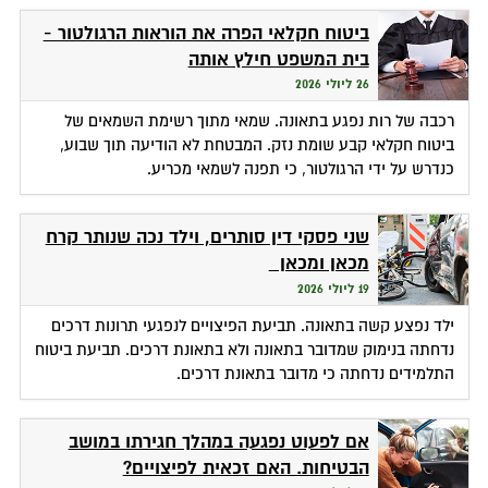
ביטוח חקלאי הפרה את הוראות הרגולטור -
בית המשפט חילץ אותה
26 ליולי 2026
רכבה של רות נפגע בתאונה. שמאי מתוך רשימת השמאים של
ביטוח חקלאי קבע שומת נזק. המבטחת לא הודיעה תוך שבוע,
כנדרש על ידי הרגולטור, כי תפנה לשמאי מכריע.
שני פסקי דין סותרים, וילד נכה שנותר קרח
מכאן ומכאן
19 ליולי 2026
ילד נפצע קשה בתאונה. תביעת הפיצויים לנפגעי תרונות דרכים
נדחתה בנימוק שמדובר בתאונה ולא בתאונת דרכים. תביעת ביטוח
התלמידים נדחתה כי מדובר בתאונת דרכים.
אם לפעוט נפגעה במהלך חגירתו במושב
הבטיחות. האם זכאית לפיצויים?