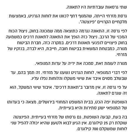
שתי גרסאות עובדתיות היו לתאונה.
גרסת מזרחי הייתה, שהמנוף דחף לכוונו את לוחות הגרניט, באמצעות
מלקחיים הקרויים "פינצטה".
לפי גרסה זו, התאונה נגרמה כתוצאה ממה שמכונה בחוק, ניצול הכוח
המכני של הרכב. ניצול כזה הופך את התאונה לתאונת דרכים כמשמעה
בחוק פיצויים לנפגעי תאונות דרכים. במקרה כזה, חברת הביטוח
מנורה, כמבטחת המשאית בביטוח חובה, חייבת, היא לבדה, בנזקיו של
מזרחי.
מנורה לעומת זאת, סמכה את ידיה על עדות המנופאי.
לפי דברי המנופאי, לוחות הגרניט נשענו על מזרחי. זה תמך בהם, עד
שבשלב מסוים איבד את שיווי משקלו והלוחות נפלו עליו.
על פי גרסה זו, אין מדובר ב"תאונת דרכים". איבוד שיווי המשקל, הוא
זה שגרם לתאונה.
השופטת יפה הכט, בבית המשפט המחוזי בירושלים, מצאה כי בעדותו
של המנופאי ישנן סתירות והיא בעייתית.
בה בעת, קבעה השופטת, גם גרסתו של מזרחי בעייתית. הפינצטה
שוקלת רק 25 קילוגרם. אין הגיון לבוא ולטעון שהיא יכולה להפיל שני
לוחות שמשקלם 700 קילוגרם.