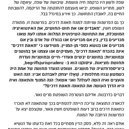
שפה ולשון היו כרקמה חיה ונושמת. שיבושהּ של שפה, עיווּתָהּ של
לשון, מתריע השופט, יביאו מעצמם להחנקתה של הריקמה, להשבתת
החיים בה, לאובדן התחושה. כך אירע במיגדל בבל.
כך גם הפרשנות שניתנה למונח תאונת דרכים. בפרשנות זו, מתוודה
"מאבדים אנו את חוש-החושים, את האינטואיציה
השופט חשין,
המושכלת, את התחושה השיפוטית המלווה אותנו לעת שאנו
מכריעים בדין, בין אם מכריעים אנו בגורלו של אדם ובין אם
מכריעים אנו בנושא כספי מן-המניין. משידענו כי "תאונת דרכים"
אינה בהכרח "תאונת דרכים", מעסיקים אנו עצמנו אך במושגים
ובמושגיוּת: במושגים יבשים ונעדרי-חיים ובמושגיות נעדרת
תחושת-מציאות. עיסוקנו הוא ב- begriffsjurisprudenz,
ביוריספרודנציה של מושגים. ושופט הנעדר תחושה של אמת היה
כשמשון נגוזו מחלפותיו. שְׁאָלוֹ יצחק לאברהם אביו: הנה האש
והעצים ואיה השה לעולה? ואני אשאל: הנה המנוף והתאונה ואיה
היא הדרך העושה את התאונה תאונת דרכים?"
דברים כדרבנות. אליהם הצטרפה השופטת מרים נאור.
לכאורה התוצאה צריכה הייתה להסתיים בכך שהתאונה לא תוכרז
כתאונת דרכים ברוב דעות השופטים חשין ונאור, שקצפם יצא על
הפרשנות הרחבה של המונח.
אולם ראה זה פלא, פסק הדין מסתיים בכל זאת כדעתו של הנשיא