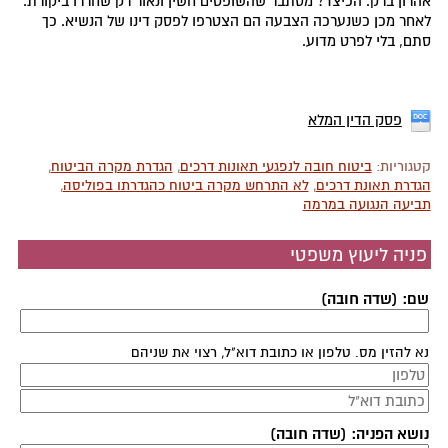
אהרון ברק. הכיצד? מסתבר שהשופטים חשין ונאור רק שחררו ביקורת.
לאחר מכן כשנערכה הצבעה הם הצטרפו לפסק דינו של הנשיא. כך
סתם, בלי לפרט מדוע.
פסק הדין המלא
קטגוריות:
ביטוח חובה לנפגעי תאונות דרכים
,
הגדרת מקרה הביטוח
,
הגדרת תאונת דרכים
,
לא התרחש מקרה ביטוח כהגדרתו בפוליסה
,
תביעה הנגועה במרמה
פניה ליעוץ משפטי
שם: (שדה חובה)
נא להזין מס. טלפון או כתובת דוא"ל, רצוי את שניהם
נושא הפניה: (שדה חובה)