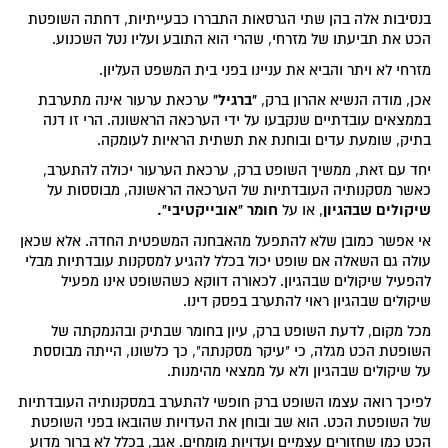
בנסיבות אלה בהן שתי הגרסאות התבררו כבעייתיות, דחתה השופטת
הכט את תביעתו של מזרחי, שהרי הוא התובע ועליו נטל השכנוע.
מזרחי לא ויתר והביא את עניינו בפני בית המשפט העליון.
"ברגיל"
אכן, מודה הנשיא אהרון ברק,
ערכאת ערעור אינה מתערבת
בממצאים עובדתיים שנקבעו על ידי הערכאה הראשונה. הרי זו דנה
בתיק, שומעת עדים ובוחנת את תשתית הראיות לעומקה.
יחד עם זאת, ממשיך השופט ברק, ערכאת הערעור יכולה להתערב,
כאשר מסקנותיה העובדתיות של הערכאה הראשונה, מבוססות על
שיקולים שבהגיון
חומר "אובייקטיבי".
, או על
אי אפשר כמובן שלא להתפעל מהאבחנה המשפטית החדה. אלא שכאן
עולה גם השאלה אם שופט יכול בכלל להגיע למסקנות עובדתיות מבלי
להפעיל שיקולים שבהגיון. לכאורה דווקא כשהשופט אינו מפעיל
שיקולים שבהגיון ראוי להתערב בפסק דינו.
מכל מקום, לדעת השופט ברק, עיון בחומר שבתיק ובהנמקתה של
השופטת הכט מגלה, כי "עיקר מסקנתה", כך כלשונו, הייתה מבוססת
על שיקולים שבהגיון ולא על ממצאי מהימנות.
לפיכך רואה עצמו השופט ברק חופשי להתערב במסקנותיה העובדתיות
של השופטת הכט. הוא שב ובוחן את העדויות שהובאו בפני השופטת
הכט כמו שחזורים עצמיים ועדויות מומחים. אגב, בכלל לא ברור מדוע