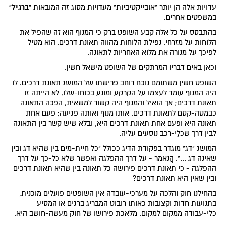
"ברגיל"
עדויות אלה הן יותר "אובייקטיביות" מעדויות מסוג זה המובאות
במשפטים אחרים.
בהתבסס על כל אלה קבע השופט ברק כי המנוף הוא זה שהפיל את
הלוחות על מזרחי. נפילת הלוחות מהווה תאונת דרכים. הוא מטיל
לפיכך על מנורה את מלוא האחריות לתאונה.
וכאן באים דבריו המרתקים של השופט מישאל חשין.
השופט חשין משתומם נוכח רוחב פרישתו של המושג תאונת דרכים. לו
היה המנוף עומד לעצמו על הקרקע ומונע בכוחו-שלו, לא הייתה זו
תאונת דרכים; אך הואיל והמנוף היה קשור למשאית, הפכה התאונה
כבמטה-קסם לתאונת דרכים. אותו מנוף ואותה פגיעה; פעם אחת
תאונה היא ופעם אחת תאונת דרכים היא, ובלא שיש קשר בין התאונה
לבין דרך שכלֵי-רכב נוסעים עליה.
המושג "דג" מוגדר בפקודת הדיג ככולל "כל חיית-מים בין שהיא דג ובין
שאינה דג ...". הֲנאמר - על דרך ההפלגה ואפשר שלא כל-כך על דרך
ההפלגה - כי תאונת דרכים פירושה כל תאונה בין שהיא תאונת דרכים
ובין שאין היא תאונת דרכים?
בהחילנו חוק והלכה על מערכי-עובדה אין השופטים פועלים מוכנית,
בתנועות חדות וקצובות כאותו רובוט המבריג ברגים או המסיע
כלי-עבודה ממקום למקום. מלאכת פירושו של חוק מעשה-חושב היא.