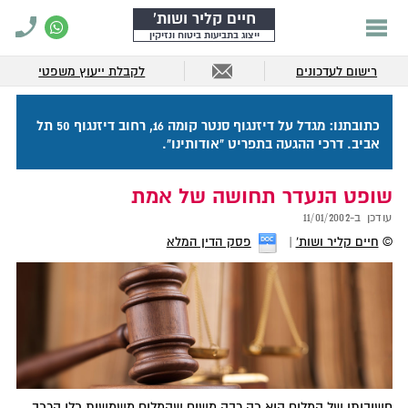
חיים קליר ושות'
ייצוג בתביעות ביטוח ונזיקין
רישום לעדכונים
לקבלת ייעוץ משפטי
כתובתנו: מגדל על דיזנגוף סנטר קומה 16, רחוב דיזנגוף 50 תל
אביב. דרכי ההגעה בתפריט "אודותינו".
שופט הנעדר תחושה של אמת
עודכן ב-
11/01/2002
©
חיים קליר ושות'
פסק הדין המלא
חשיבותן של המלים היא כה רבה משום שהמלים משמשות כלי הרכב