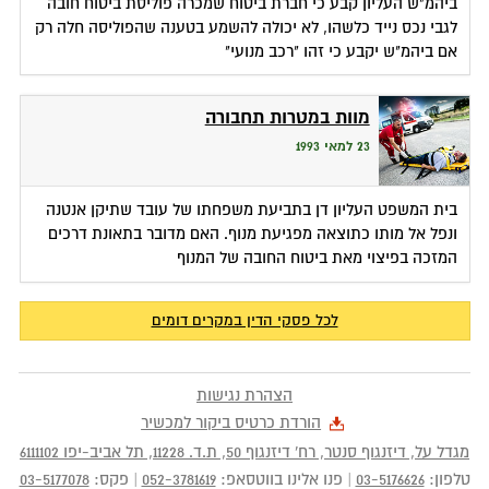
ביהמ"ש העליון קבע כי חברת ביטוח שמכרה פוליסת ביטוח חובה
לגבי נכס נייד כלשהו, לא יכולה להשמע בטענה שהפוליסה חלה רק
אם ביהמ"ש יקבע כי זהו "רכב מנועי"
מוות במטרות תחבורה
23 למאי 1993
בית המשפט העליון דן בתביעת משפחתו של עובד שתיקן אנטנה
ונפל אל מותו כתוצאה מפגיעת מנוף. האם מדובר בתאונת דרכים
המזכה בפיצוי מאת ביטוח החובה של המנוף
לכל פסקי הדין במקרים דומים
הצהרת נגישות
הורדת כרטיס ביקור למכשיר
מגדל על, דיזנגוף סנטר, רח' דיזנגוף 50
, ת.ד.
11228
,
תל אביב-יפו
6111102
טלפון:
03-5176626
|
פנו אלינו בווטסאפ:
052-3781619
|
פקס:
03-5177078