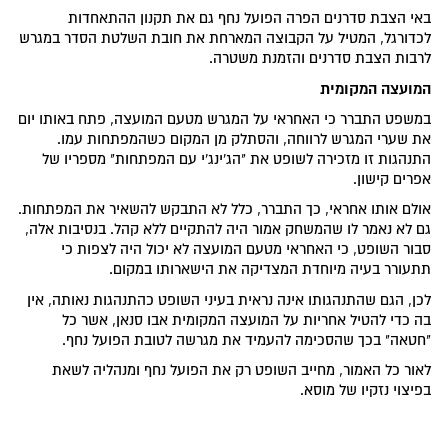
באי הצבת סדרנים הפרה הפועל נחף גם את תקנון ההתאחדות
לכדורגל, המטיל על הקבוצה המארחת את חובת השלטת הסדר במגרש
לרבות הצבת סדרנים והזמנת משטרה.
המועצה המקומית
במשפט התברר כי האחראי על המגרש מטעם המועצה, פתח באותו יום
את שערי המגרש לרווחה, והסתלק מן המקום כשהמפתחות עמו.
התנהגות זו מזכירה לשופט את "הג'ינג'י עם המפתחות" מספריו של
אפרים קישון.
אולם אותו אחראי, כך התברר, כלל לא התבקש להשאיר את המפתחות.
גם לא נאמר לו שהמשחק אמור היה להתקיים ללא קהל. בנסיבות אלה,
סבור השופט, כי האחראי מטעם המועצה לא יכול היה לצפות כי
תתעורר בעיה מיוחדת המצדיקה את הישארותו במקום.
לכן, הגם שהתנהגותו אינה נראית בעיני השופט כהתנהגות נאותה, אין
בה כדי להטיל אחריות על המועצה המקומית אבו סנאן, אשר כל
"חטאה" בכך שהסכימה להעמיד את מגרשה לטובת הפועל נחף.
לאור כל האמור, מחייב השופט רק את הפועל נחף ומנהליה לשאת
בפיצוי נזקיו של מוסא.