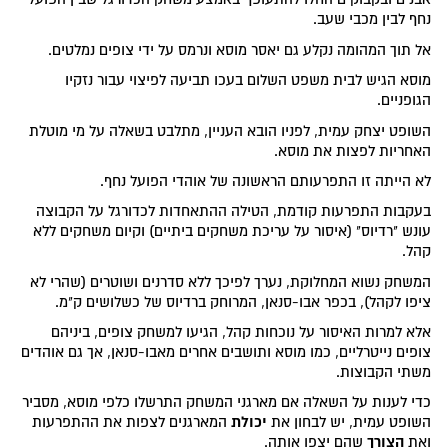
נחף לבין מכבי שעב.
אל תוך המהומה נקלע גם יאסר מוסא ונרמס על ידי צופים נמלטים.
מוסא הגיש לבית משפט השלום בעכו תביעה לפיצוי עבור נזקיו
הגופניים.
השופט יצחק עמית, לפניו הובא העניין, מתלבט בשאלה על מי מוטלת
האחריות לפצות את מוסא.
לא הייתה זו התפרעותם הראשונה של אוהדי הפועל נחף.
בעקבות התפרעות קודמת, הטילה ההתאחדות לכדורגל על הקבוצה
עונש "רדיוס" (איסור על עריכת משחקים ביתיים) וקיום משחקים ללא
קהל.
המשחק נשוא המחלוקת, נערך לפיכך ללא סדרנים ושוטרים (שהרי לא
ציפו לקהל), בכפר אבו-סנאן, המרוחק ברדיוס של כשלושים ק"מ.
אלא למרות האיסור על נוכחות קהל, הגיעו למשחק צופים, ביניהם
צופים נייטרליים, כמו מוסא ותושבים אחרים מאבו-סנאן, אך גם אוהדים
משתי הקבוצות.
כדי לענות על השאלה אם מארגני המשחק התרשלו כלפי מוסא, מסביר
יכולת
השופט עמית, יש לבחון את
המארגנים לצפות את ההתפרעות
הצורך
ואת
שהם יצפו אותה.