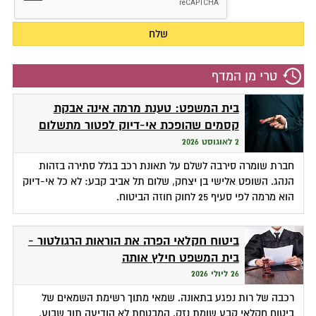
טרי מן המדף
בית המשפט: טענת מרמה אינה אבקת
קסמים שהופכת אי-דיוק לפטור מתשלום
2 לאוגוסט 2026
חברת שומרה סירבה לשלם על תאונת רכב בגלל סתירה בזהות
הנהג. השופט אלישי בן יצחק, שלום תל אביב קבע: לא כל אי-דיוק
הוא מרמה לפי סעיף 25 לחוק חוזה הביטוח.
ביטוח חקלאי הפרה את הוראות הרגולטור -
בית המשפט חילץ אותה
26 ליולי 2026
רכבה של רות נפגע בתאונה. שמאי מתוך רשימת השמאים של
ביטוח חקלאי קבע שומת נזק. המבטחת לא הודיעה תוך שבוע,