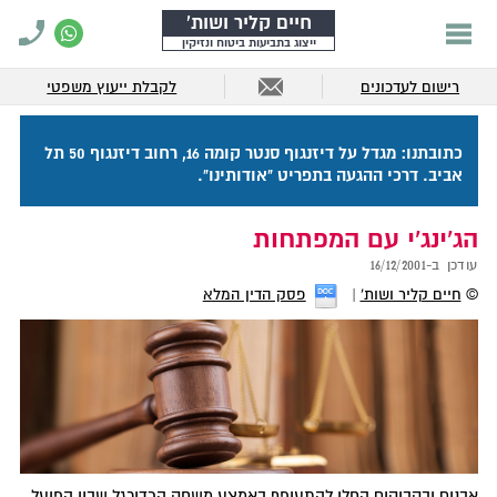
חיים קליר ושות'
ייצוג בתביעות ביטוח ונזיקין
רישום לעדכונים
לקבלת ייעוץ משפטי
כתובתנו: מגדל על דיזנגוף סנטר קומה 16, רחוב דיזנגוף 50 תל
אביב. דרכי ההגעה בתפריט "אודותינו".
הג'ינג'י עם המפתחות
עודכן ב-
16/12/2001
©
חיים קליר ושות'
פסק הדין המלא
אבנים ובקבוקים החלו להתעופף באמצע משחק הכדורגל שבין הפועל