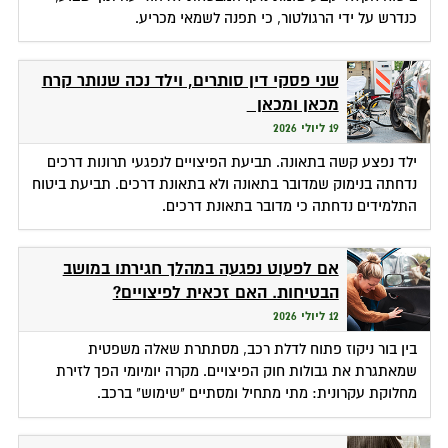
כנדרש על ידי הרגולטור, כי תפנה לשמאי מכריע.
שני פסקי דין סותרים, וילד נכה שנותר קרח
מכאן ומכאן
19 ליולי 2026
ילד נפצע קשה בתאונה. תביעת הפיצויים לנפגעי תרונות דרכים
נדחתה בנימוק שמדובר בתאונה ולא בתאונת דרכים. תביעת ביטוח
התלמידים נדחתה כי מדובר בתאונת דרכים.
אם לפעוט נפגעה במהלך חגירתו במושב
הבטיחות. האם זכאית לפיצויים?
12 ליולי 2026
בין בור ניקוז פתוח לדלת רכב, מסתתרת שאלה משפטית
שמאתגרת את גבולות חוק הפיצויים. מקרה יומיומי הפך לזירת
מחלוקת עקרונית: מתי מתחיל ומסתיים "שימוש" ברכב.