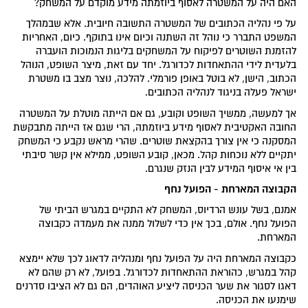
האם היה על המשטרה לאסוף ביוזמתה מידע מוקדם על המשחק?
על פי נהליה הכתובים של המשטרה התשובה חיובית. אלא שבמהלך
המשפט התברר כי נוהל זה השתנה וכיום אינו בתוקף. כיום, האחריות
להזמנת השוטרים לפיקוח על המשחקים בליגות הנמוכות הועברה
בלעדית לידי ההתאחדות לכדורגל. יחד עם זאת, מיצר השופט, הנוהל
הכתוב, הישן, לא בוטל באופן פורמלי. להלכה, נוצר מצב בו משטרת
ישראל פעלה בניגוד לנהליה הכתובים.
אך למעשה, ממשיך השופט וקובע, גם אם הייתה מוטלת על המשטרה
החובה האקטיבית לאסוף מידע ביוזמתה, הרי שגם אז הייתה מתבקשת
המסקנה כי אין צורך בהקצאת שוטרים. שהרי מראש נקבע כי המשחק
יתקיים ללא נוכחות קהל. מכאן, קובע השופט, ממילא אין קשר סיבתי
בין אי איסוף המידע לבין הנזק שנגרם.
הקבוצה המארחת - הפועל נחף
אמנם, בשל עונש הרדיוס, המשחק לא התקיים במגרש הביתי של
הפועל נחף. אולם, בכך אין כדי לשלול ממנה את מעמדה כקבוצה
המארחת.
כקבוצה המארחת היה על הפועל נחף ומנהליה לדאוג לכך שלא יימצא
קהל במגרש, כהוראת ההתאחדות לכדורגל. בפועל, לא רק שהם לא
דאגו לסגור את שער הכניסה ליציע האוהדים, הם גם לא הציבו סדרנים
שימנעו את הכניסה.