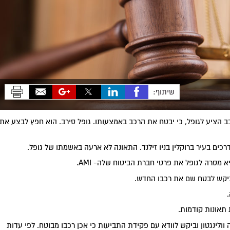
שיתוף:
ב הציע לגופל, כי יבטח את הרכב באמצעותו. גופל סירב. הוא חפץ לבצע את
כים בעיר ברוקלין בניו זילנד. התאונה לא ארעה באשמתו של גופל.
מסרה לגופל את פרטי חברת הביטוח שלה- AMI.
תאונות קודמות.
ש גופל למשרדי חברת State בעיר הבירה וולינגטון וביקש לוודא עם פקידת התביעות כי אכן רכבו מבוטח. לפי עדות