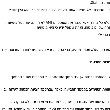
-State.
לדעת השופט, כאשר גופל מילא את הטופס הוא לא ידע עדיין שחברת AMI תפצה אותו. הא ראיה שמיד לאחר מכן הוא הלך לוודא
כאשר גופל השלים את מילוי הטופס, הוא הותיר את State ללא כל ברירה אלא לכבד את הטופס. לו AMI לא הייתה עונה על ציפיותיו,
הפלילי.
המבטח ממלא מסמך מטעה, הרי הטעייה זו אינה נזקפת לחובת המבוטח, אם
חבות המבטח"
.
גופל, ההטעיה נבחנת אך ורק מתוך התנהגותו של המבוטח ומתוך המסמך
 השוואת המועדים במסמך התביעה, לאלה שבמסמך הצעת הבטוח) לעלות על
רת הביטוח של הנהגת הפוגעת, שילמה את מלוא הנזק - לא התקבלה.
בחן כל כולו מתוך מעשיו של המבוטח עצמו והמסמכים שהוא ממלא. הא ותו