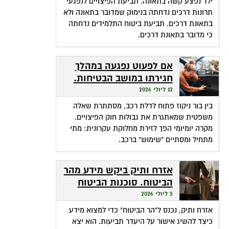
ילד נפצע קשה בתאונה. תביעת הפיצויים לנפגעי
תרונות דרכים נדחתה בנימוק שמדובר בתאונה ולא
בתאונת דרכים. תביעת ביטוח התלמידים נדחתה
כי מדובר בתאונת דרכים.
אם לפעוט נפגעה במהלך
חגירתו במושב הבטיחות.
האם זכאית לפיצויים?
12 ליולי 2026
בין בור ניקוז פתוח לדלת רכב, מסתתרת שאלה
משפטית שמאתגרת את גבולות חוק הפיצויים.
מקרה יומיומי הפך לזירת מחלוקת עקרונית: מתי
מתחיל ומסתיים "שימוש" ברכב.
אזרח ותיק ביקש מידע מהר
הביטוח. סוכנות הביטוח
גבתה מחשבונו פרמיות
5 ליולי 2026
אזרח ותיק, נכנס ל"הר הביטוח" כדי למצוא מידע
כיצד להשיג אישור על היעדר תביעות. הוא יצא