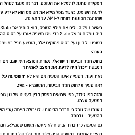
הפקידה נותנת לו למלא את הטופס. דבר זה מנוגד לנוהל הנוהג ב
שהנהגת הפוגעת דווחה ל-AMI על התאונה.
היה גופל חוזר אל State כדי שזו תשפה אותו על בסיס ההנחה שקיים ביטוח, הנחה שגופל ידע כי היא מוטעית.
בסופו של דיון ועל בסיס נימוקים אלה, הורשע גופל במשפט 
הערה:
בחוק חוזה הביטוח הישראלי, נקודת המוצא היא שגם אם 
"יכול היה לדעת את המצב לאמיתו"
המבטח
.
"השפיעה על 
זאת ועוד: הטעייה אינה הטעיה אם היא לא
ראה סעיף 8 לחוק חוזה הביטוח, התשמ"א - 1981.
והנה בניו זילנד, כפי שרואים בפסק הדין בעניינו של נגן 
המטעה עצמו.
טענתו של גופל כי חברת הביטוח שלו יכולה הייתה (ע"י
ההטעיה - נדחתה.
גם הטענה כי חברת הביטוח לא ניזוקה משום שממילא, חב
במילים אחרות, במשפט הניו-זילנד תום הלב של המבוטח נ