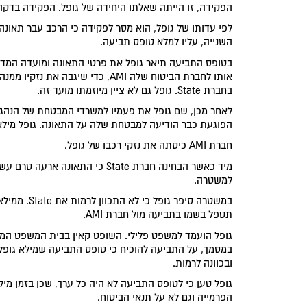
הפקידה, זו הייתה שאלתו היחידה של גופל. הפקידה בדק
לפי עדותו של גופל, הוא מסר לפקידה כי הרכב עבר תאונה
השנייה, עליו למלא טופס תביעה.
בטופס התביעה תיאר גופל את פרטי התאונה ומועדה המד
אותו לחברת הביטוח שלה AMI, כדי 
בחברת State. גופל גם לא ציין מיוזמתו מועד זה.
הפוגעת כבר הודיעה למבטחת שלה על התאונה. גופל מילא
חברת AMI כיסתה את נזקי רכבו של גופל.
מיד כאשר הבחינה חברת State כי 
למשטרה.
תטפל בשמו בתביעה מול חברת AMI.
גופל הועמד למשפט פלילי. השופט קאין בבית המשפט המחוז
במסמך, על התביעה להוכיח כי טופס התביעה שמילא גופל 
ובכוונה לרמות.
גופל טען כי לטופס התביעה לא היה כל ערך, שכן בזמן מילו
הפרמייה וגם לא על תנאי הביטוח.