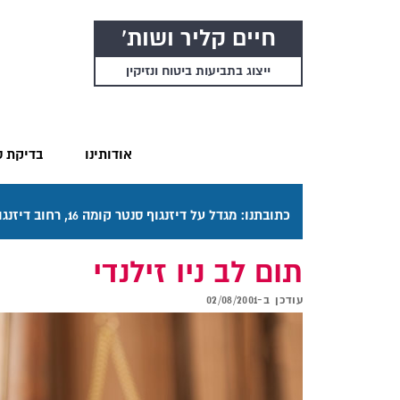
חיים קליר ושות'
ייצוג בתביעות ביטוח ונזיקין
אודותינו
בדיקת ס
כתובתנו: מגדל על דיזנגוף סנטר קומה 16, רחוב דיזנגוף 50 תל אביב. דרכי ההגעה בתפריט "אודותינו".
תום לב ניו זילנדי
עודכן ב-
02/08/2001