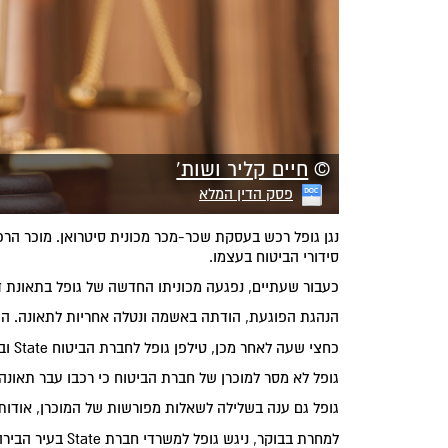
©
חיים קליר ושות'
פסק הדין המלא
נגן גופל רכש בעסקת שכר-מכר מכונית סיטרואן. מוכר הרכ
סידורי הביטוח בעצמו.
כעבור שעתיים, נפגעה מכוניתו החדשה של גופל בתאונת דר
הנהגת הפוגעת, הודתה באשמה ונטלה אחריות לתאונה. היא 
כחצי שעה לאחר מכן, טילפן גופל לחברת הביטוח State וביקש לבטח שם את רכבו החדש.
גופל לא מסר למוכרן של חברת הביטוח כי רכבו עבר תאונה.
גופל גם ענה בשלילה לשאלות מפורשות של המוכרן, אודות 
למחרת בבוקר, ניג