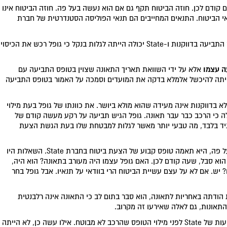
 קודם לכן. חוזה הביטוח תקף גם אם הוא נעשה בעל פה. חוזה הביטוח אינו
י הביטוח. התנאים המחייבים הם תנאי הפוליסה הסטנדרטית של חברת
השופט דחה גם את טענתו של גופל כי הוא מילא את טופס התביעה בדווקנות ו-State יכולה הייתה לגלות בנקל כי גופל רכש את הכיסוי
ה עצמו
אלא על ידי השוואת תאריך התאונה שצוין בטופס התביעה עם
ה הצעת הביטוח בעל פה. State עלולה הייתה להיכשל אלמלא בדקה את המועדים וסמכה על האמור בטופס התביעה
בדווקנות אינה מעידה שהוא מולא ביושר. את כוונתו של גופל בעת מילוי
ה כי הרכב כבר עבר תאונה. גופל הגיש תביעה על רקע מעשה קודם של
 עתיד בלבד, מה טבעי יותר מאשר לגלות למבטחת שלו בעת הגשת הצעת
יתירה מזו: למרות שהצעת הביטוח נעשתה על ידי גופל בעל פה, היא תאמה טופס קבוע של הצעת ביטוח בחברת State. השאלות היו
וא סבל, שעה קודם לכן. האם גופל עצמו היה מעורב בתאונה? הוא היה,
ש. אם לא על עצם עשיית הביטוח הרי בוודאי על תנאיו. אבל גופל בחר
ודתה באחריות לתאונה, הוא סבר בתום לב כי התאונה אינה רלבנטית
התאונות, גם לאלה שאירעו זה מקרוב.
השופט דחה גם את עדותו של גופל כי סיפר לפקידת התביעות של State לפני מילוי הטופס שהרכב לא מבוטח. אילו עשה כן, לא הייתה