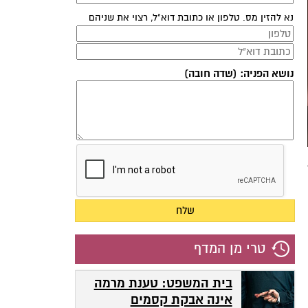
נא להזין מס. טלפון או כתובת דוא"ל, רצוי את שניהם
נושא הפניה: (שדה חובה)
טרי מן המדף
בית המשפט: טענת מרמה
אינה אבקת קסמים