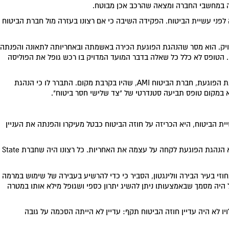
ה במחשבי החברה ומצאה שהרכב אכן מבוטח.
 לפני עשיית הביטוח. הפקידה השיבה כי אם רצונו בעזרה מול חברת הביטוח
ויק. הוא מסר שהנהגת הפוגעת הכירה באשמתה ובאחריותה לתאונה והפנתה
שיגבה את נזקיו ממנה. הטופס לא כלל כל שאלה בדבר המועד המדויק בו רכש גופל את הפוליסה
לאחר מכן, שם גופל את פעמיו למשרדי המבטחת של הנהגת הפוגעת, חברת הביטוח AMI, שהיו בקרבת מקום. התברר לו כי הנהגת
 במקום טופס תביעה סטנדרטי של "צד שלישי חסר ביטוח".
התאונה ארעה טרם עשיית הביטוח, היא הכריזה על חוזה הביטוח כבטל מעיקרו והפנתה את העניין
במשטרה סיפר גופל כי לא התכוון לרמות את State. ממילא הנהגת הפוגעת לקחה על עצמה את האחריות. כל רצונו היה שחברת State
י בעיר הבירה וולינגטון, הסביר כי כדי להרשיע בעבירה של שימוש במרמה
היה מסמך שבאמצעותו ניתן להשיג יתרון כספי ושגופל מילא אותו במטרה
יו לא היה עדיין חוזה הביטוח תקף: עדיין לא הייתה הסכמה על גובה