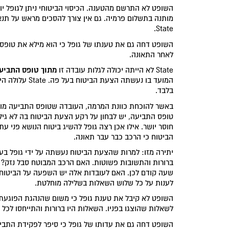
השופט לא התרשם מהטענה. הכיסוי הביטוחי ניתן לגופל יום
מותנה בתשלום פרמיה. גם אין צורך להסכים מראש על תנא
State.
לאחר התאונה.
מתוך טופס התביע
State לא הייתה יכולה לגלות עובדה זו
המועד בו נעשת
בלבד.
באשר להוכחת כוונת המרמה, העובדה שטופס התביעה מולא 
טופס התביעה, יש לבחון על רקע הצעת הביטוח בה לא גיל
חוסר יושר. אילו אכן רצה גופל להשיג ביטוח הנושא פני
הביטוח כי הרכב כבר עבר תאונה.
ברורות והתשובות פשוטות. האם הרכב המבוטח סבל נזק? ה
שעה קודם לכן. האם לעובדות אלה יש השפעה על הביטוח? י
לענות על כל שלוש השאלות בשלילה מוחלטת.
השופט לא קיבל את טענת גופל כי משום שהנהגת הפוגעת ה
לשאלות שהוצגו בפניו. השאלות היו ברורות והתייחסו לכל 