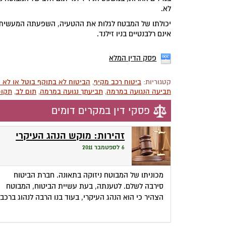
לא.
יכולתו של המבטח לגלות את ההטעיה, השפעתה המעשית 
אינם רלבנטיים בניו זילנד.
פסק הדין המלא
קטגוריות:
ביטוח רכב מקיף
,
הביטוח לא בתוקף בוטל או לא 
תביעה הנגועה במרמה
,
תביעתך נגועה במרמה
,
תום לב
,
תקופ
פסקי דין במקרים דומים
זהירות: מוקש הנהג העיקרי
6 לספטמבר 2011
מכוניתו של המבוטח ניזוקה בתאונה. חברת הביטוח
סירבה לשלם. לטענתה, בעת עשיית הביטוח, המבוטח
הצהיר כי הוא הנהג העיקרי, בעוד בנו הרבה לנהוג ברכב.