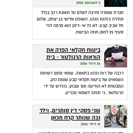
שהופכת אי-דיוק לפטור
2 לאוגוסט 2026
מתשלום
חברת שומרה סירבה לשלם על תאונת רכב בגלל
סתירה בזהות הנהג. השופט אלישי בן יצחק, שלום
תל אביב קבע: לא כל אי-דיוק הוא מרמה לפי
סעיף 25 לחוק חוזה הביטוח.
ביטוח חקלאי הפרה את
הוראות הרגולטור - בית
המשפט חילץ אותה
26 ליולי 2026
רכבה של רות נפגע בתאונה. שמאי מתוך רשימת
השמאים של ביטוח חקלאי קבע שומת נזק.
המבטחת לא הודיעה תוך שבוע, כנדרש על ידי
הרגולטור, כי תפנה לשמאי מכריע.
שני פסקי דין סותרים, וילד
נכה שנותר קרח מכאן
ומכאן
19 ליולי 2026